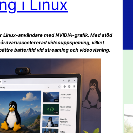
ng i Linux
 för Linux-användare med NVIDIA-grafik. Med stöd
 hårdvaruaccelererad videouppspelning, vilket
ättre batteritid vid streaming och videovisning.