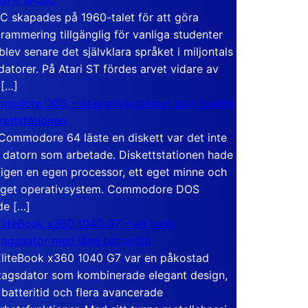
C skapades på 1960-talet för att göra
rammering tillgänglig för vanliga studenter
blev senare det självklara språket i miljontals
atorer. På Atari ST fördes arvet vidare av
 […]
modore DOS – operativsystemet som bodde
skettstationen
Commodore 64 läste en diskett var det inte
 datorn som arbetade. Diskettstationen hade
igen en egen processor, ett eget minne och
eget operativsystem. Commodore DOS
de […]
liteBook x360 1040 G7 – en lyxig
tagsdator med lång batteritid
liteBook x360 1040 G7 var en påkostad
tagsdator som kombinerade elegant design,
 batteritid och flera avancerade