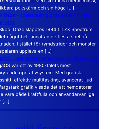
rhetsfunktioner. Med sitt tunna metallchassi,
vikbara pekskärm och sin höga […]
l Daze – spelet som gjorde skolan till ett
t kaos
Skool Daze släpptes 1984 till ZX Spectrum
det något helt annat än de flesta spel på
naden. I stället för rymdstrider och monster
 spelaren uppleva en […]
aOS – operativsystemet som var före sin tid
aOS var ett av 1980-talets mest
rytande operativsystem. Med grafiskt
ssnitt, effektiv multitasking, avancerat ljud
färgstark grafik visade det att hemdatorer
e vara både kraftfulla och användarvänliga
t […]
wiki.linux.se