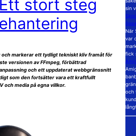
tt stort steg
säke
sin 
Skoo
ehantering
öppe
När 
var 
mark
fick
och markerar ett tydligt tekniskt kliv framåt för
Amig
ste versionen av FFmpeg, förbättrad
Amig
anpassning och ett uppdaterat webbgränssnitt
banb
gt som den fortsätter vara ett kraftfullt
grän
TV och media på egna villkor.
och 
kund
lång