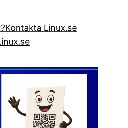
x?
Kontakta Linux.se
inux.se