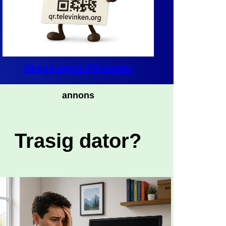
Skapa egna QR-koder
annons
Trasig dator?