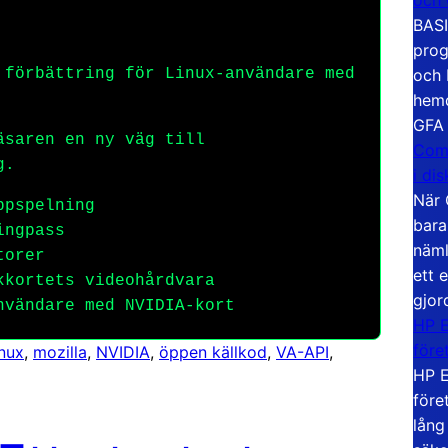
BASI
prog
och 
förbättring för Linux-användare med
hemd
GFA
saren en ny väg till
Com
g.
i di
När 
ppspelning
bara
ingpass
näml
torer
ett 
kkortets videohårdvara
gjor
nvändare med NVIDIA-kort
HP E
före
nux
, 
mozilla
, 
NVIDIA
, 
öppen källkod
, 
VA-API
, 
HP E
före
lång