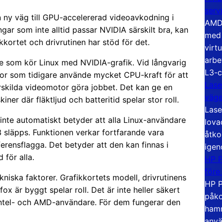
serv
n ny väg till GPU-accelererad videoavkodning i
AMD 
ingar som inte alltid passar NVIDIA särskilt bra, kan
med 
kortet och drivrutinen har stöd för det.
virt
arbe
re som kör Linux med NVIDIA-grafik. Vid långvarig
L3-c
ator som tidigare använde mycket CPU-kraft för att
Lase
särskilda videomotor göra jobbet. Det kan ge en
väg
ner där fläktljud och batteritid spelar stor roll.
Lase
 inte automatiskt betyder att alla Linux-användare
lova
3 släpps. Funktionen verkar fortfarande vara
åtko
ferensflagga. Det betyder att den kan finnas i
igen
för alla.
HP P
före
kniska faktorer. Grafikkortets modell, drivrutinens
HP P
ox är byggt spelar roll. Det är inte heller säkert
påko
Intel- och AMD-användare. För dem fungerar den
hamn
anvä