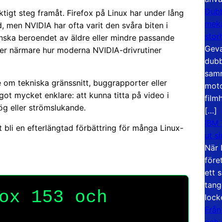
Dubb
tigt steg framåt. Firefox på Linux har under lång
meka
d, men NVIDIA har ofta varit den svåra biten i
stor
nska beroendet av äldre eller mindre passande
Geva
gger närmare hur moderna NVIDIA-drivrutiner
dubb
samm
e om tekniska gränssnitt, buggrapporter eller
moto
got mycket enklare: att kunna titta på video i
film
ög eller strömslukande.
[…]
IBM 
t bli en efterlängtad förbättring för många Linux-
ut s
När 
före
ett 
tang
ox 153 och
lock
Från
och