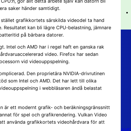
PU:n, gör allt detta arbete själv kan datorn bli
era saker händer samtidigt.
tället grafikkortets särskilda videodel ta hand
. Resultatet kan bli lägre CPU-belastning, jämnare
atteritid på bärbara datorer.
igt. Intel och AMD har i regel haft en ganska rak
r hårdvaruaccelererad video. Firefox har sedan
rocessorn vid videouppspelning.
omplicerad. Den proprietära NVIDIA-drivrutinen
öd som Intel och AMD. Det har lett till olika
t videouppspelning i webbläsaren ändå belastat
n är ett modernt grafik- och beräkningsgränssnitt
nat för spel och grafikrendering. Vulkan Video
att använda grafikkortets videohårdvara för att
AMD 