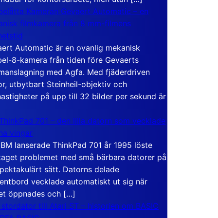
elåtta Kameran Gevaert Automatic – en
nisk filmkamera från 8 mm-filmens
hetstid
ert Automatic är en ovanlig mekanisk
el-8-kamera från tiden före Gevaerts
anslagning med Agfa. Med fjäderdriven
r, utbytbart Steinheil-objektiv och
hastigheter på upp till 32 bilder per sekund är
ThinkPad 701 – den lilla datorn som vecklade
ina vingar
IBM lanserade ThinkPad 701 år 1995 löste
taget problemet med små bärbara datorer på
spektakulärt sätt. Datorns delade
entbord vecklade automatiskt ut sig när
et öppnades och […]
 stordator till Atari ST – historien om BASIC
 GFA BASIC