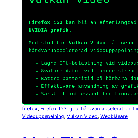
Vulkan Video
Firefox 153
kan bli en efterlängtad 
NVIDIA-grafik
.
Med stöd för
Vulkan Video
får webblä
hårdvaruaccelererad videouppspelnin
Lägre CPU-belastning vid videou
Svalare dator vid längre stream
Bättre batteritid på bärbara da
Effektivare användning av grafi
Särskilt intressant för Linux-a
firefox
, 
Firefox 153
, 
gpu
, 
hårdvaruacceleration
, 
Li
Videouppspelning
, 
Vulkan Video
, 
Webbläsare