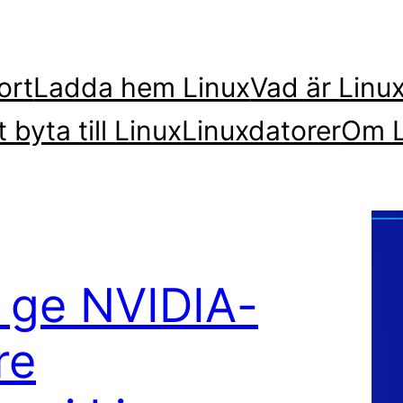
ort
Ladda hem Linux
Vad är Linu
t byta till Linux
Linuxdatorer
Om L
n ge NVIDIA-
re