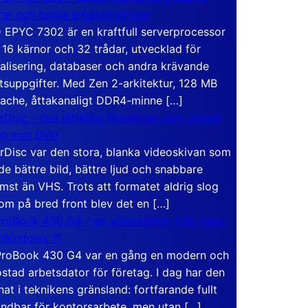
rar och tunga arbetsstationer
EPYC 7302 är en kraftfull serverprocessor
16 kärnor och 32 trådar, utvecklad för
ualisering, databaser och andra krävande
tsuppgifter. Med Zen 2-arkitektur, 128 MB
ache, åttakanaligt DDR4-minne […]
rDisc – den jättelika filmskivan som visade
en mot DVD
rDisc var den stora, blanka videoskivan som
de bättre bild, bättre ljud och snabbare
mst än VHS. Trots att formatet aldrig slog
om på bred front blev det en […]
roBook 430 G4 – en arbetsdator från tiden
 Windows 11
roBook 430 G4 var en gång en modern och
stad arbetsdator för företag. I dag har den
at i teknikens gränsland: fortfarande fullt
ndbar för kontorsarbete, men utan […]