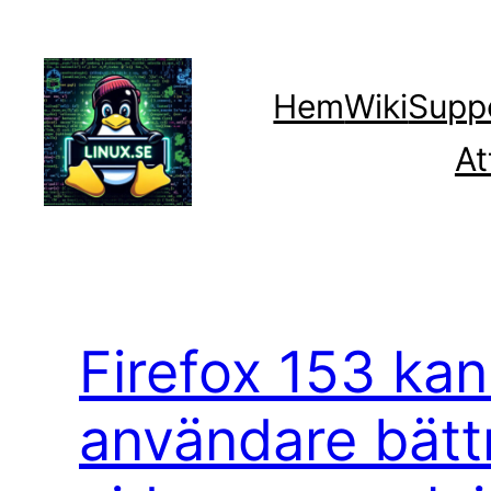
Hoppa
till
innehåll
Hem
Wiki
Supp
At
Firefox 153 ka
användare bätt