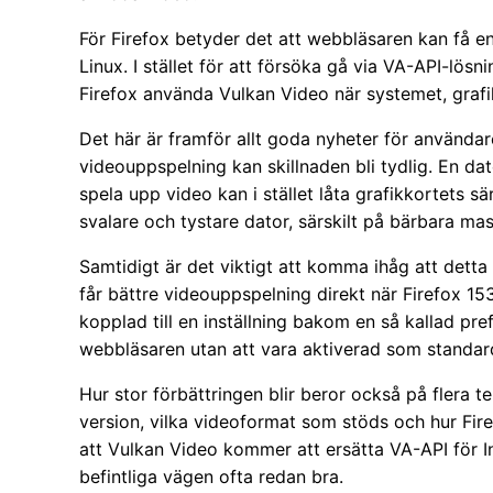
För Firefox betyder det att webbläsaren kan få e
Linux. I stället för att försöka gå via VA-API-lösn
Firefox använda Vulkan Video när systemet, grafik
Det här är framför allt goda nyheter för använda
videouppspelning kan skillnaden bli tydlig. En d
spela upp video kan i stället låta grafikkortets 
svalare och tystare dator, särskilt på bärbara maski
Samtidigt är det viktigt att komma ihåg att detta
får bättre videouppspelning direkt när Firefox 15
kopplad till en inställning bakom en så kallad pre
webbläsaren utan att vara aktiverad som standard 
Hur stor förbättringen blir beror också på flera te
version, vilka videoformat som stöds och hur Firef
att Vulkan Video kommer att ersätta VA-API för 
befintliga vägen ofta redan bra.