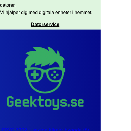
datorer.
Vi hjälper dig med digitala enheter i hemmet.
Datorservice
EPYC 7302 – sexton kärnor byggda för