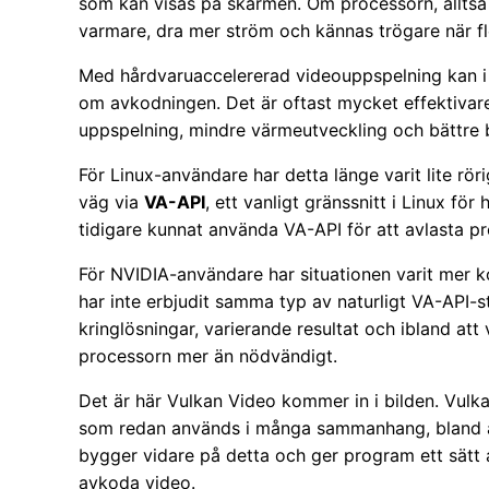
som kan visas på skärmen. Om processorn, alltså C
varmare, dra mer ström och kännas trögare när fl
Med hårdvaruaccelererad videouppspelning kan i s
om avkodningen. Det är oftast mycket effektivare
uppspelning, mindre värmeutveckling och bättre b
För Linux-användare har detta länge varit lite rör
väg via
VA-API
, ett vanligt gränssnitt i Linux fö
tidigare kunnat använda VA-API för att avlasta p
För NVIDIA-användare har situationen varit mer k
har inte erbjudit samma typ av naturligt VA-API-st
kringlösningar, varierande resultat och ibland at
processorn mer än nödvändigt.
Det är här Vulkan Video kommer in i bilden. Vulka
som redan används i många sammanhang, bland an
bygger vidare på detta och ger program ett sätt 
avkoda video.