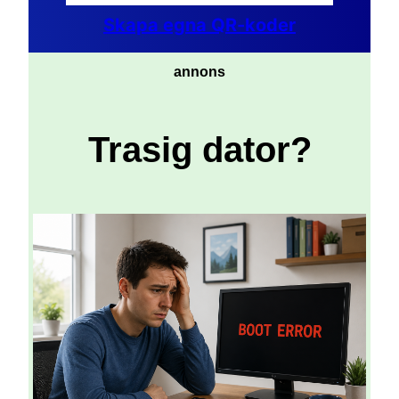
Skapa egna QR-koder
annons
Trasig dator?