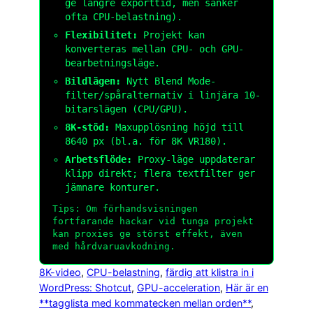
ge längre exporttid, men sänker
ofta CPU-belastning).
Flexibilitet:
Projekt kan
konverteras mellan CPU- och GPU-
bearbetningsläge.
Bildlägen:
Nytt Blend Mode-
filter/spåralternativ i linjära 10-
bitarslägen (CPU/GPU).
8K-stöd:
Maxupplösning höjd till
8640 px (bl.a. för 8K VR180).
Arbetsflöde:
Proxy-läge uppdaterar
klipp direkt; flera textfilter ger
jämnare konturer.
Tips: Om förhandsvisningen
fortfarande hackar vid tunga projekt
kan proxies ge störst effekt, även
med hårdvaruavkodning.
8K-video
, 
CPU-belastning
, 
färdig att klistra in i
WordPress: Shotcut
, 
GPU-acceleration
, 
Här är en
**tagglista med kommatecken mellan orden**
, 