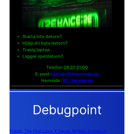
Starta inte datorn?
Hjälp att byta datorn?
Trasig laptop
Laggar speldatorn?
Telefon
08 37 21 00
E-post
kontakt@datorhjalp.se
Hemsida :
PC-Service.se
Debugpoint
Frame: The First Linux X Server Written Entirely in