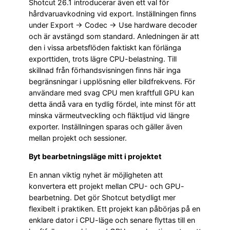
Shotcut 26.1 introducerar även ett val för
hårdvaruavkodning vid export. Inställningen finns
under Export → Codec → Use hardware decoder
och är avstängd som standard. Anledningen är att
den i vissa arbetsflöden faktiskt kan förlänga
exporttiden, trots lägre CPU-belastning. Till
skillnad från förhandsvisningen finns här inga
begränsningar i upplösning eller bildfrekvens. För
användare med svag CPU men kraftfull GPU kan
detta ändå vara en tydlig fördel, inte minst för att
minska värmeutveckling och fläktljud vid längre
exporter. Inställningen sparas och gäller även
mellan projekt och sessioner.
Byt bearbetningsläge mitt i projektet
En annan viktig nyhet är möjligheten att
konvertera ett projekt mellan CPU- och GPU-
bearbetning. Det gör Shotcut betydligt mer
flexibelt i praktiken. Ett projekt kan påbörjas på en
enklare dator i CPU-läge och senare flyttas till en