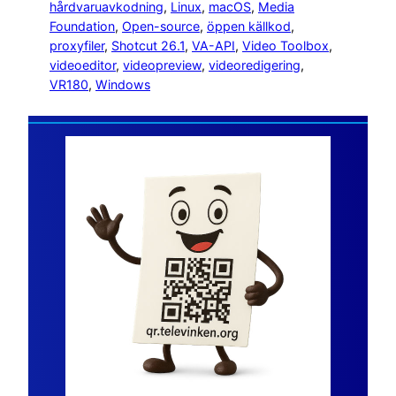
hårdvaruavkodning
, 
Linux
, 
macOS
, 
Media
Foundation
, 
Open-source
, 
öppen källkod
, 
proxyfiler
, 
Shotcut 26.1
, 
VA-API
, 
Video Toolbox
, 
videoeditor
, 
videopreview
, 
videoredigering
, 
VR180
, 
Windows