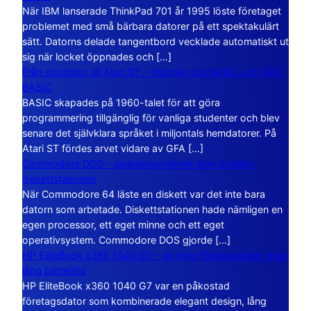
När IBM lanserade ThinkPad 701 år 1995 löste företaget
problemet med små bärbara datorer på ett spektakulärt
sätt. Datorns delade tangentbord vecklade automatiskt ut
sig när locket öppnades och […]
Från stordator till Atari ST – historien om BASIC och GFA
BASIC
BASIC skapades på 1960-talet för att göra
programmering tillgänglig för vanliga studenter och blev
senare det självklara språket i miljontals hemdatorer. På
Atari ST fördes arvet vidare av GFA […]
Commodore DOS – operativsystemet som bodde i
diskettstationen
När Commodore 64 läste en diskett var det inte bara
datorn som arbetade. Diskettstationen hade nämligen en
egen processor, ett eget minne och ett eget
operativsystem. Commodore DOS gjorde […]
HP EliteBook x360 1040 G7 – en lyxig företagsdator med
lång batteritid
HP EliteBook x360 1040 G7 var en påkostad
företagsdator som kombinerade elegant design, lång