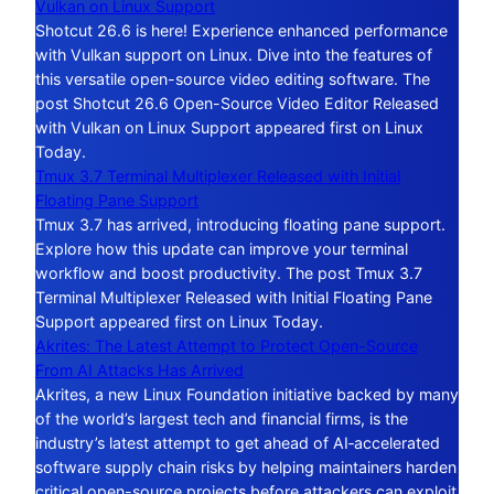
Vulkan on Linux Support
Shotcut 26.6 is here! Experience enhanced performance
with Vulkan support on Linux. Dive into the features of
this versatile open-source video editing software. The
post Shotcut 26.6 Open-Source Video Editor Released
with Vulkan on Linux Support appeared first on Linux
Today.
Tmux 3.7 Terminal Multiplexer Released with Initial
Floating Pane Support
Tmux 3.7 has arrived, introducing floating pane support.
Explore how this update can improve your terminal
workflow and boost productivity. The post Tmux 3.7
Terminal Multiplexer Released with Initial Floating Pane
Support appeared first on Linux Today.
Akrites: The Latest Attempt to Protect Open-Source
From AI Attacks Has Arrived
Akrites, a new Linux Foundation initiative backed by many
of the world’s largest tech and financial firms, is the
industry’s latest attempt to get ahead of AI‑accelerated
software supply chain risks by helping maintainers harden
critical open-source projects before attackers can exploit