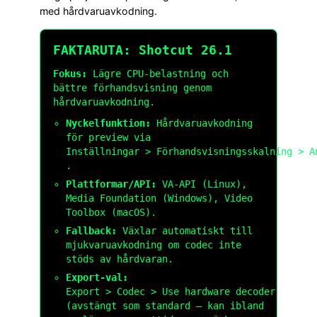
med hårdvaruavkodning.
FAKTARUTA: Shotcut 26.1
Fokus:
Lägre CPU-belastning och
bättre förhandsvisning genom
hårdvaruavkodning.
Nyckelfunktion:
Hårdvaruavkodning
för preview via
Inställningar > Förhandsvisningsskalning > A
.
Plattformar/API:
VA-API (Linux),
Media Foundation (Windows), Video
Toolbox (macOS).
Fallback:
Växlar automatiskt till
mjukvaruavkodning om codec inte
stöds av hårdvaran.
Export-val:
Export > Codec > Use hardware decoder
(avstängt som standard – kan ibland