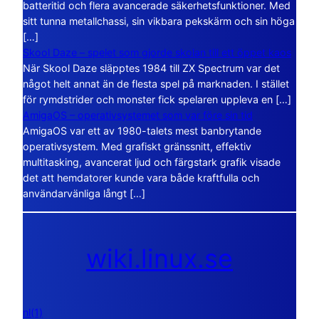
batteritid och flera avancerade säkerhetsfunktioner. Med
sitt tunna metallchassi, sin vikbara pekskärm och sin höga
[…]
Skool Daze – spelet som gjorde skolan till ett öppet kaos
När Skool Daze släpptes 1984 till ZX Spectrum var det
något helt annat än de flesta spel på marknaden. I stället
för rymdstrider och monster fick spelaren uppleva en […]
AmigaOS – operativsystemet som var före sin tid
AmigaOS var ett av 1980-talets mest banbrytande
operativsystem. Med grafiskt gränssnitt, effektiv
multitasking, avancerat ljud och färgstark grafik visade
det att hemdatorer kunde vara både kraftfulla och
användarvänliga långt […]
wiki.linux.se
nl(1)