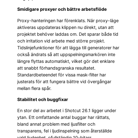
Smidigare proxyer och bättre arbetsflöde
Proxy-hanteringen har förenklats. När proxy-läge
aktiveras uppdateras klippen nu direkt, utan att
projektet behöver laddas om. Det sparar både tid
och irritation vid arbete med större projekt.
Tidslinjefunktioner för att lägga till generatorer har
också ändrats så att uppspelningsmarkören inte
längre flyttas automatiskt, vilket gör det enklare
att snabbt förhandsgranska resultatet.
Standardbeteendet för vissa mask-filter har
justerats för att fungera bättre vid övergångar
mellan flera spår.
Stabilitet och buggfixar
En stor del av arbetet i Shotcut 26.1 ligger under
ytan. Ett omfattande antal buggar har rättats,
bland annat problem med ljusfilter och
transparens, fel i ljudinspelning som återställde
vald ljudenhet, ofullständig 10-bitars