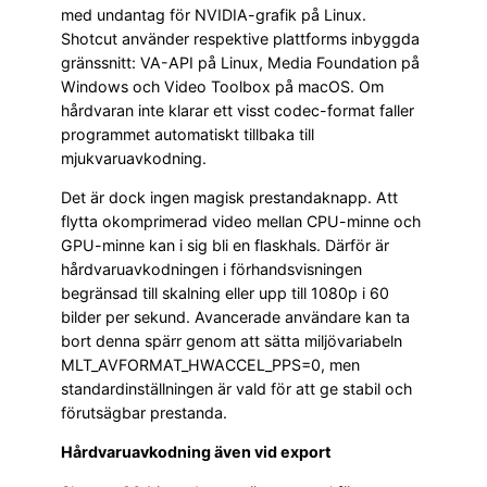
med undantag för NVIDIA-grafik på Linux.
Shotcut använder respektive plattforms inbyggda
gränssnitt: VA-API på Linux, Media Foundation på
Windows och Video Toolbox på macOS. Om
hårdvaran inte klarar ett visst codec-format faller
programmet automatiskt tillbaka till
mjukvaruavkodning.
Det är dock ingen magisk prestandaknapp. Att
flytta okomprimerad video mellan CPU-minne och
GPU-minne kan i sig bli en flaskhals. Därför är
hårdvaruavkodningen i förhandsvisningen
begränsad till skalning eller upp till 1080p i 60
bilder per sekund. Avancerade användare kan ta
bort denna spärr genom att sätta miljövariabeln
MLT_AVFORMAT_HWACCEL_PPS=0, men
standardinställningen är vald för att ge stabil och
förutsägbar prestanda.
Hårdvaruavkodning även vid export