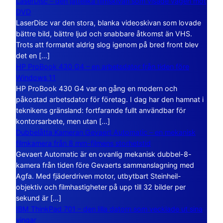
LaserDisc – den jättelika filmskivan som visade vägen mot
DVD
LaserDisc var den stora, blanka videoskivan som lovade
bättre bild, bättre ljud och snabbare åtkomst än VHS.
Trots att formatet aldrig slog igenom på bred front blev
det en […]
HP ProBook 430 G4 – en arbetsdator från tiden före
Windows 11
HP ProBook 430 G4 var en gång en modern och
påkostad arbetsdator för företag. I dag har den hamnat i
teknikens gränsland: fortfarande fullt användbar för
kontorsarbete, men utan […]
Dubbelåtta Kameran Gevaert Automatic – en mekanisk
filmkamera från 8 mm-filmens storhetstid
Gevaert Automatic är en ovanlig mekanisk dubbel-8-
kamera från tiden före Gevaerts sammanslagning med
Agfa. Med fjäderdriven motor, utbytbart Steinheil-
objektiv och filmhastigheter på upp till 32 bilder per
sekund är […]
IBM ThinkPad 701 – den lilla datorn som vecklade ut sina
vingar