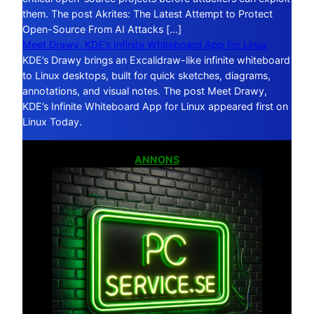
them. The post Akrites: The Latest Attempt to Protect
Open-Source From AI Attacks […]
Meet Drawy, KDE’s Infinite Whiteboard App for Linux
KDE’s Drawy brings an Excalidraw-like infinite whiteboard
to Linux desktops, built for quick sketches, diagrams,
annotations, and visual notes. The post Meet Drawy,
KDE’s Infinite Whiteboard App for Linux appeared first on
Linux Today.
ANNONS