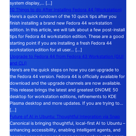
system display,… […]
10 Things to do After Installing Fedora 44 (Workstation)
Here’s a quick rundown of the 10 quick tips after you
finish installing a brand new Fedora 44 workstation
edition. In this article, we will talk about a few post-install
tips for Fedora 44 workstation edition. These are a good
starting point if you are installing a fresh Fedora 44
workstation edition for all user… […]
Upgrade to Fedora 44 from Fedora 43 Workstation (GUI
and CLI)
Here’s are the quick steps on how you can upgrade to
the Fedora 44 version. Fedora 44 is officially available for
download and the upgrade channels are now available.
This release brings the latest and greatest GNOME 50
desktop for workstation editions, refinements to KDE
Plasma desktop and more updates. If you are trying to…
[…]
Future of AI in Ubuntu: Thoughtful Integration via Snap
Canonical is bringing thoughtful, local-first AI to Ubuntu –
enhancing accessibility, enabling intelligent agents, and