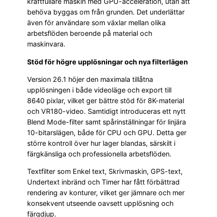
kraftfullare maskin med GPU-acceleration, utan att
behöva byggas om från grunden. Det underlättar
även för användare som växlar mellan olika
arbetsflöden beroende på material och
maskinvara.
Stöd för högre upplösningar och nya filterlägen
Version 26.1 höjer den maximala tillåtna
upplösningen i både videoläge och export till
8640 pixlar, vilket ger bättre stöd för 8K-material
och VR180-video. Samtidigt introduceras ett nytt
Blend Mode-filter samt spårinställningar för linjära
10-bitarslägen, både för CPU och GPU. Detta ger
större kontroll över hur lager blandas, särskilt i
färgkänsliga och professionella arbetsflöden.
Textfilter som Enkel text, Skrivmaskin, GPS-text,
Undertext inbränd och Timer har fått förbättrad
rendering av konturer, vilket ger jämnare och mer
konsekvent utseende oavsett upplösning och
färgdjup.