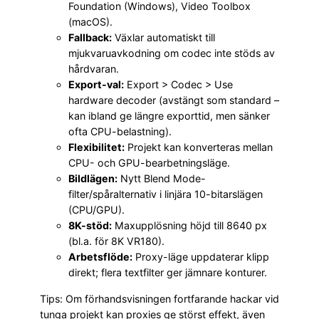
Foundation (Windows), Video Toolbox
(macOS).
Fallback:
Växlar automatiskt till
mjukvaruavkodning om codec inte stöds av
hårdvaran.
Export-val:
Export > Codec > Use
hardware decoder (avstängt som standard –
kan ibland ge längre exporttid, men sänker
ofta CPU-belastning).
Flexibilitet:
Projekt kan konverteras mellan
CPU- och GPU-bearbetningsläge.
Bildlägen:
Nytt Blend Mode-
filter/spåralternativ i linjära 10-bitarslägen
(CPU/GPU).
8K-stöd:
Maxupplösning höjd till 8640 px
(bl.a. för 8K VR180).
Arbetsflöde:
Proxy-läge uppdaterar klipp
direkt; flera textfilter ger jämnare konturer.
Tips: Om förhandsvisningen fortfarande hackar vid
tunga projekt kan proxies ge störst effekt, även