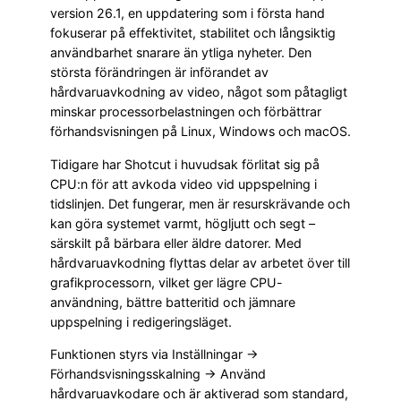
version 26.1, en uppdatering som i första hand
fokuserar på effektivitet, stabilitet och långsiktig
användbarhet snarare än ytliga nyheter. Den
största förändringen är införandet av
hårdvaruavkodning av video, något som påtagligt
minskar processorbelastningen och förbättrar
förhandsvisningen på Linux, Windows och macOS.
Tidigare har Shotcut i huvudsak förlitat sig på
CPU:n för att avkoda video vid uppspelning i
tidslinjen. Det fungerar, men är resurskrävande och
kan göra systemet varmt, högljutt och segt –
särskilt på bärbara eller äldre datorer. Med
hårdvaruavkodning flyttas delar av arbetet över till
grafikprocessorn, vilket ger lägre CPU-
användning, bättre batteritid och jämnare
uppspelning i redigeringsläget.
Funktionen styrs via Inställningar →
Förhandsvisningsskalning → Använd
hårdvaruavkodare och är aktiverad som standard,