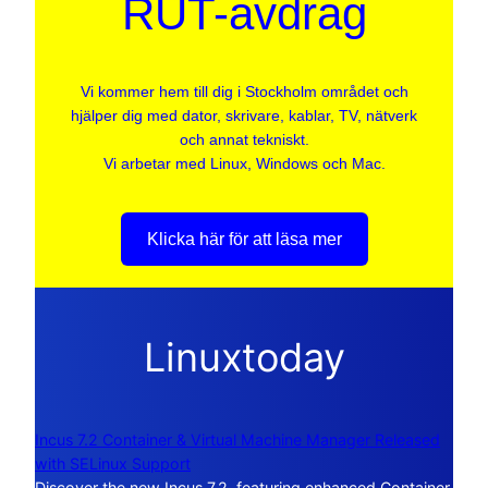
RUT-avdrag
Vi kommer hem till dig i Stockholm området och
hjälper dig med dator, skrivare, kablar, TV, nätverk
och annat tekniskt.
Vi arbetar med Linux, Windows och Mac.
Klicka här för att läsa mer
Linuxtoday
Incus 7.2 Container & Virtual Machine Manager Released
with SELinux Support
Discover the new Incus 7.2, featuring enhanced Container