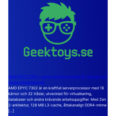
AMD EPYC 7302 – sexton kärnor byggda för servrar och
tunga arbetsstationer
AMD EPYC 7302 är en kraftfull serverprocessor med 16
kärnor och 32 trådar, utvecklad för virtualisering,
databaser och andra krävande arbetsuppgifter. Med Zen
2-arkitektur, 128 MB L3-cache, åttakanaligt DDR4-minne
[…]