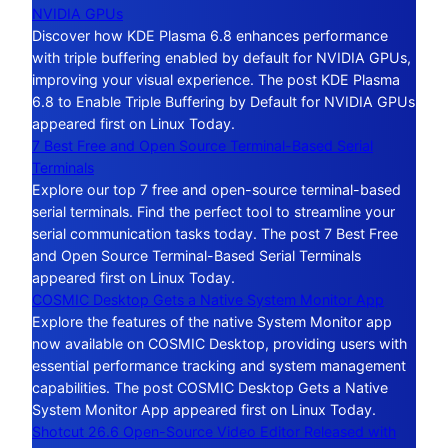
NVIDIA GPUs
Discover how KDE Plasma 6.8 enhances performance
with triple buffering enabled by default for NVIDIA GPUs,
improving your visual experience. The post KDE Plasma
6.8 to Enable Triple Buffering by Default for NVIDIA GPUs
appeared first on Linux Today.
7 Best Free and Open Source Terminal-Based Serial
Terminals
Explore our top 7 free and open-source terminal-based
serial terminals. Find the perfect tool to streamline your
serial communication tasks today. The post 7 Best Free
and Open Source Terminal-Based Serial Terminals
appeared first on Linux Today.
COSMIC Desktop Gets a Native System Monitor App
Explore the features of the native System Monitor app
now available on COSMIC Desktop, providing users with
essential performance tracking and system management
capabilities. The post COSMIC Desktop Gets a Native
System Monitor App appeared first on Linux Today.
Shotcut 26.6 Open-Source Video Editor Released with