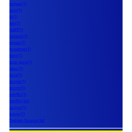
nohup(1)
pon(1)
ld(1)
nm(1)
ndiff(1)
gstack(1)
pmap(1)
hugetop(1)
lsirq(1)
pcp-ipcs(1)
lsipc(1)
ipcs(1)
ipcmk(1)
ipcrm(1)
mkfifo(1)
mkfifo(1p)
uconv(1)
iconv(1)
Debian Source list