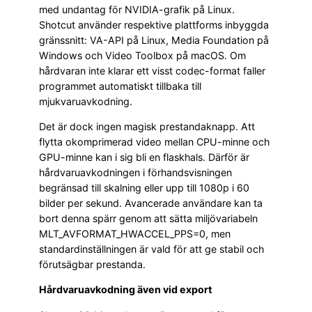
med undantag för NVIDIA-grafik på Linux.
Shotcut använder respektive plattforms inbyggda
gränssnitt: VA-API på Linux, Media Foundation på
Windows och Video Toolbox på macOS. Om
hårdvaran inte klarar ett visst codec-format faller
programmet automatiskt tillbaka till
mjukvaruavkodning.
Det är dock ingen magisk prestandaknapp. Att
flytta okomprimerad video mellan CPU-minne och
GPU-minne kan i sig bli en flaskhals. Därför är
hårdvaruavkodningen i förhandsvisningen
begränsad till skalning eller upp till 1080p i 60
bilder per sekund. Avancerade användare kan ta
bort denna spärr genom att sätta miljövariabeln
MLT_AVFORMAT_HWACCEL_PPS=0, men
standardinställningen är vald för att ge stabil och
förutsägbar prestanda.
Hårdvaruavkodning även vid export