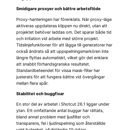
Smidigare proxyer och bättre arbetsflöde
Proxy-hanteringen har förenklats. När proxy-läge
aktiveras uppdateras klippen nu direkt, utan att
projektet behöver laddas om. Det sparar både tid
och irritation vid arbete med större projekt.
Tidslinjefunktioner för att lägga till generatorer har
också ändrats så att uppspelningsmarkören inte
längre flyttas automatiskt, vilket gör det enklare
att snabbt förhandsgranska resultatet.
Standardbeteendet för vissa mask-filter har
justerats för att fungera bättre vid övergångar
mellan flera spår.
Stabilitet och buggfixar
En stor del av arbetet i Shotcut 26.1 ligger under
ytan. Ett omfattande antal buggar har rättats,
bland annat problem med ljusfilter och
transparens, fel i ljudinspelning som återställde
vald ljudenhet, ofullständig 10-bitars