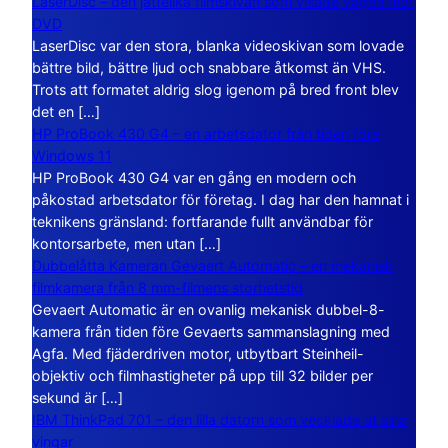
LaserDisc – den jättelika filmskivan som visade vägen mot
DVD
LaserDisc var den stora, blanka videoskivan som lovade
bättre bild, bättre ljud och snabbare åtkomst än VHS.
Trots att formatet aldrig slog igenom på bred front blev
det en […]
HP ProBook 430 G4 – en arbetsdator från tiden före
Windows 11
HP ProBook 430 G4 var en gång en modern och
påkostad arbetsdator för företag. I dag har den hamnat i
teknikens gränsland: fortfarande fullt användbar för
kontorsarbete, men utan […]
Dubbelåtta Kameran Gevaert Automatic – en mekanisk
filmkamera från 8 mm-filmens storhetstid
Gevaert Automatic är en ovanlig mekanisk dubbel-8-
kamera från tiden före Gevaerts sammanslagning med
Agfa. Med fjäderdriven motor, utbytbart Steinheil-
objektiv och filmhastigheter på upp till 32 bilder per
sekund är […]
IBM ThinkPad 701 – den lilla datorn som vecklade ut sina
vingar