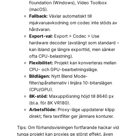
Foundation (Windows), Video Toolbox
(macOS).
Fallback:
Växlar automatiskt till
mjukvaruavkodning om codec inte stöds av
hårdvaran.
Export-val:
Export > Codec > Use
hardware decoder (avstängt som standard –
kan ibland ge längre exporttid, men sänker
ofta CPU-belastning).
Flexibilitet:
Projekt kan konverteras mellan
CPU- och GPU-bearbetningsläge.
Bildlägen:
Nytt Blend Mode-
filter/spåralternativ i linjära 10-bitarslägen
(CPU/GPU).
8K-stöd:
Maxupplösning höjd till 8640 px
(bl.a. för 8K VR180).
Arbetsflöde:
Proxy-läge uppdaterar klipp
direkt; flera textfilter ger jämnare konturer.
Tips: Om förhandsvisningen fortfarande hackar vid
tunga projekt kan proxies ge störst effekt, även