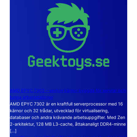
AMD EPYC 7302 – sexton kärnor byggda för servrar och
tunga arbetsstationer
AMD EPYC 7302 är en kraftfull serverprocessor med 16
kärnor och 32 trådar, utvecklad för virtualisering,
databaser och andra krävande arbetsuppgifter. Med Zen
2-arkitektur, 128 MB L3-cache, åttakanaligt DDR4-minne
[…]