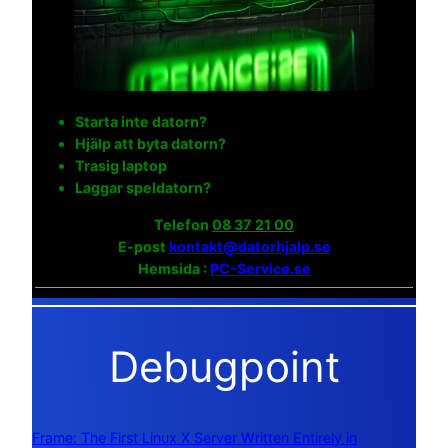
Starta inte datorn?
Hjälp att byta datorn?
Trasig laptop
Laggar speldatorn?
Telefon
08 37 21 00
E-post
kontakt@datorhjalp.se
Hemsida :
PC-Service.se
Debugpoint
Frame: The First Linux X Server Written Entirely in