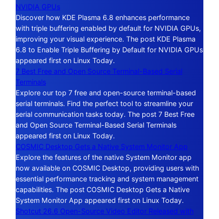
NVIDIA GPUs
Discover how KDE Plasma 6.8 enhances performance
with triple buffering enabled by default for NVIDIA GPUs,
improving your visual experience. The post KDE Plasma
6.8 to Enable Triple Buffering by Default for NVIDIA GPUs
appeared first on Linux Today.
7 Best Free and Open Source Terminal-Based Serial
Terminals
Explore our top 7 free and open-source terminal-based
serial terminals. Find the perfect tool to streamline your
serial communication tasks today. The post 7 Best Free
and Open Source Terminal-Based Serial Terminals
appeared first on Linux Today.
COSMIC Desktop Gets a Native System Monitor App
Explore the features of the native System Monitor app
now available on COSMIC Desktop, providing users with
essential performance tracking and system management
capabilities. The post COSMIC Desktop Gets a Native
System Monitor App appeared first on Linux Today.
Shotcut 26.6 Open-Source Video Editor Released with