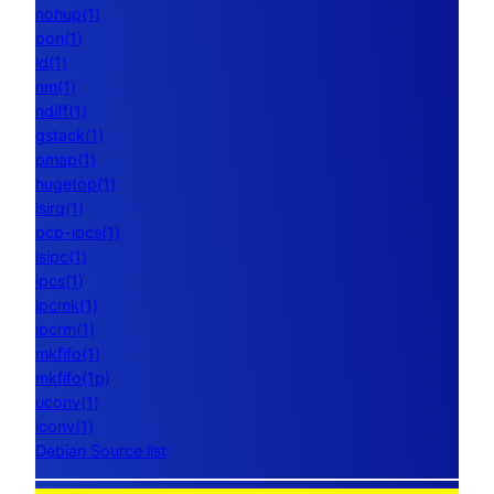
nohup(1)
pon(1)
ld(1)
nm(1)
ndiff(1)
gstack(1)
pmap(1)
hugetop(1)
lsirq(1)
pcp-ipcs(1)
lsipc(1)
ipcs(1)
ipcmk(1)
ipcrm(1)
mkfifo(1)
mkfifo(1p)
uconv(1)
iconv(1)
Debian Source list