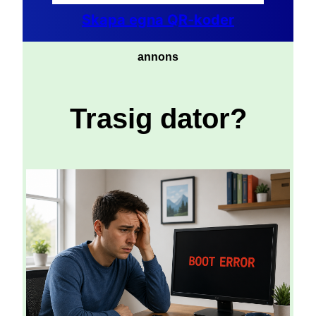
Skapa egna QR-koder
annons
Trasig dator?