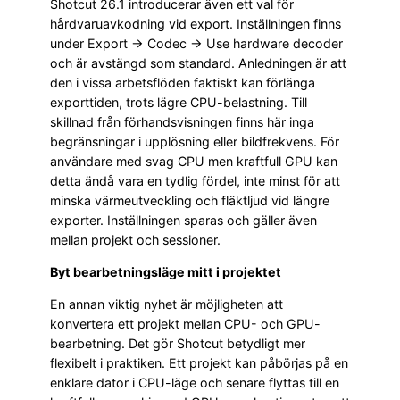
Shotcut 26.1 introducerar även ett val för
hårdvaruavkodning vid export. Inställningen finns
under Export → Codec → Use hardware decoder
och är avstängd som standard. Anledningen är att
den i vissa arbetsflöden faktiskt kan förlänga
exporttiden, trots lägre CPU-belastning. Till
skillnad från förhandsvisningen finns här inga
begränsningar i upplösning eller bildfrekvens. För
användare med svag CPU men kraftfull GPU kan
detta ändå vara en tydlig fördel, inte minst för att
minska värmeutveckling och fläktljud vid längre
exporter. Inställningen sparas och gäller även
mellan projekt och sessioner.
Byt bearbetningsläge mitt i projektet
En annan viktig nyhet är möjligheten att
konvertera ett projekt mellan CPU- och GPU-
bearbetning. Det gör Shotcut betydligt mer
flexibelt i praktiken. Ett projekt kan påbörjas på en
enklare dator i CPU-läge och senare flyttas till en