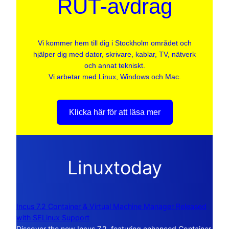
RUT-avdrag
Vi kommer hem till dig i Stockholm området och
hjälper dig med dator, skrivare, kablar, TV, nätverk
och annat tekniskt.
Vi arbetar med Linux, Windows och Mac.
Klicka här för att läsa mer
Linuxtoday
Incus 7.2 Container & Virtual Machine Manager Released
with SELinux Support
Discover the new Incus 7.2, featuring enhanced Container