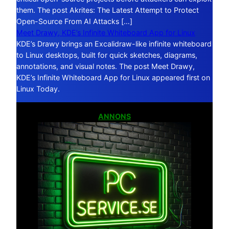
them. The post Akrites: The Latest Attempt to Protect
Open-Source From AI Attacks […]
Meet Drawy, KDE’s Infinite Whiteboard App for Linux
KDE’s Drawy brings an Excalidraw-like infinite whiteboard
to Linux desktops, built for quick sketches, diagrams,
annotations, and visual notes. The post Meet Drawy,
KDE’s Infinite Whiteboard App for Linux appeared first on
Linux Today.
ANNONS