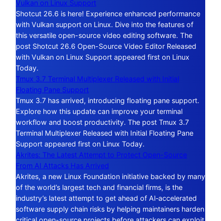
Vulkan on Linux Support
Shotcut 26.6 is here! Experience enhanced performance
with Vulkan support on Linux. Dive into the features of
this versatile open-source video editing software. The
post Shotcut 26.6 Open-Source Video Editor Released
with Vulkan on Linux Support appeared first on Linux
Today.
Tmux 3.7 Terminal Multiplexer Released with Initial
Floating Pane Support
Tmux 3.7 has arrived, introducing floating pane support.
Explore how this update can improve your terminal
workflow and boost productivity. The post Tmux 3.7
Terminal Multiplexer Released with Initial Floating Pane
Support appeared first on Linux Today.
Akrites: The Latest Attempt to Protect Open-Source
From AI Attacks Has Arrived
Akrites, a new Linux Foundation initiative backed by many
of the world’s largest tech and financial firms, is the
industry’s latest attempt to get ahead of AI‑accelerated
software supply chain risks by helping maintainers harden
critical open-source projects before attackers can exploit