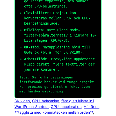
ge längre exporttid, men sänker
ofta CPU-belastning).
Flexibilitet:
Projekt kan
konverteras mellan CPU- och GPU-
bearbetningsläge.
Bildlägen:
Nytt Blend Mode-
filter/spåralternativ i linjära 10-
bitarslägen (CPU/GPU).
8K-stöd:
Maxupplösning höjd till
8640 px (bl.a. för 8K VR180).
Arbetsflöde:
Proxy-läge uppdaterar
klipp direkt; flera textfilter ger
jämnare konturer.
Tips: Om förhandsvisningen
fortfarande hackar vid tunga projekt
kan proxies ge störst effekt, även
med hårdvaruavkodning.
8K-video
, 
CPU-belastning
, 
färdig att klistra in i
WordPress: Shotcut
, 
GPU-acceleration
, 
Här är en
**tagglista med kommatecken mellan orden**
, 