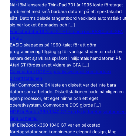
När IBM lanserade ThinkPad 701 år 1995 löste företaget
problemet med små bärbara datorer på ett spektakulärt
sätt. Datorns delade tangentbord vecklade automatiskt ut
sig när locket öppnades och […]
Från stordator till Atari ST – historien om BASIC och GFA
BASIC
BASIC skapades på 1960-talet för att göra
programmering tillgänglig för vanliga studenter och blev
senare det självklara språket i miljontals hemdatorer. På
Atari ST fördes arvet vidare av GFA […]
Commodore DOS – operativsystemet som bodde i
diskettstationen
När Commodore 64 läste en diskett var det inte bara
datorn som arbetade. Diskettstationen hade nämligen en
egen processor, ett eget minne och ett eget
operativsystem. Commodore DOS gjorde […]
HP EliteBook x360 1040 G7 – en lyxig företagsdator med
lång batteritid
HP EliteBook x360 1040 G7 var en påkostad
företagsdator som kombinerade elegant design, lång