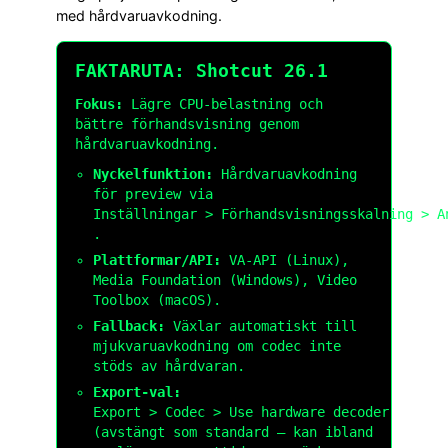
med hårdvaruavkodning.
FAKTARUTA: Shotcut 26.1
Fokus:
Lägre CPU-belastning och
bättre förhandsvisning genom
hårdvaruavkodning.
Nyckelfunktion:
Hårdvaruavkodning
för preview via
Inställningar > Förhandsvisningsskalning > A
.
Plattformar/API:
VA-API (Linux),
Media Foundation (Windows), Video
Toolbox (macOS).
Fallback:
Växlar automatiskt till
mjukvaruavkodning om codec inte
stöds av hårdvaran.
Export-val:
Export > Codec > Use hardware decoder
(avstängt som standard – kan ibland