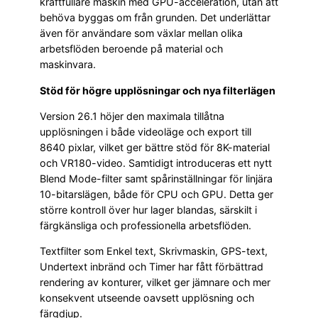
kraftfullare maskin med GPU-acceleration, utan att
behöva byggas om från grunden. Det underlättar
även för användare som växlar mellan olika
arbetsflöden beroende på material och
maskinvara.
Stöd för högre upplösningar och nya filterlägen
Version 26.1 höjer den maximala tillåtna
upplösningen i både videoläge och export till
8640 pixlar, vilket ger bättre stöd för 8K-material
och VR180-video. Samtidigt introduceras ett nytt
Blend Mode-filter samt spårinställningar för linjära
10-bitarslägen, både för CPU och GPU. Detta ger
större kontroll över hur lager blandas, särskilt i
färgkänsliga och professionella arbetsflöden.
Textfilter som Enkel text, Skrivmaskin, GPS-text,
Undertext inbränd och Timer har fått förbättrad
rendering av konturer, vilket ger jämnare och mer
konsekvent utseende oavsett upplösning och
färgdjup.