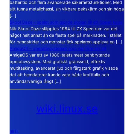
batteritid och flera avancerade säkerhetsfunktioner. Med
sitt tunna metallchassi, sin vikbara pekskärm och sin höga
[…]
Skool Daze – spelet som gjorde skolan till ett öppet kaos
När Skool Daze släpptes 1984 till ZX Spectrum var det
något helt annat än de flesta spel på marknaden. I stället
för rymdstrider och monster fick spelaren uppleva en […]
AmigaOS – operativsystemet som var före sin tid
AmigaOS var ett av 1980-talets mest banbrytande
operativsystem. Med grafiskt gränssnitt, effektiv
multitasking, avancerat ljud och färgstark grafik visade
det att hemdatorer kunde vara både kraftfulla och
användarvänliga långt […]
wiki.linux.se
nl(1)