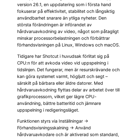
version 26.1, en uppdatering som i första hand
fokuserar på effektivitet, stabilitet och långsiktig
användbarhet snarare än ytliga nyheter. Den
största förändringen är införandet av
hårdvaruavkodning av video, något som påtagligt
minskar processorbelastningen och förbättrar
förhandsvisningen på Linux, Windows och macOS.
Tidigare har Shotcut i huvudsak förlitat sig på
CPU:n för att avkoda video vid uppspelning i
tidslinjen. Det fungerar, men är resurskrävande och
kan göra systemet varmt, högljutt och segt –
särskilt på bärbara eller äldre datorer. Med
hårdvaruavkodning flyttas delar av arbetet över till
grafikprocessorn, vilket ger lägre CPU-
användning, bättre batteritid och jämnare
uppspelning i redigeringsläget.
Funktionen styrs via Inställningar →
Förhandsvisningsskalning → Använd
hårdvaruavkodare och är aktiverad som standard,