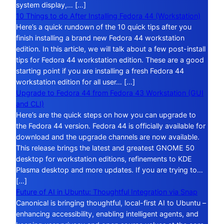
system display,… […]
10 Things to do After Installing Fedora 44 (Workstation)
Here’s a quick rundown of the 10 quick tips after you
finish installing a brand new Fedora 44 workstation
edition. In this article, we will talk about a few post-install
tips for Fedora 44 workstation edition. These are a good
starting point if you are installing a fresh Fedora 44
workstation edition for all user… […]
Upgrade to Fedora 44 from Fedora 43 Workstation (GUI
and CLI)
Here’s are the quick steps on how you can upgrade to
the Fedora 44 version. Fedora 44 is officially available for
download and the upgrade channels are now available.
This release brings the latest and greatest GNOME 50
desktop for workstation editions, refinements to KDE
Plasma desktop and more updates. If you are trying to…
[…]
Future of AI in Ubuntu: Thoughtful Integration via Snap
Canonical is bringing thoughtful, local-first AI to Ubuntu –
enhancing accessibility, enabling intelligent agents, and