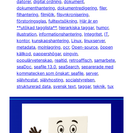
datorer
, 
digital ordning
, 
dokument
, 
dokumenthantering
, 
dokumentredigering
, 
filer
, 
filhantering
, 
filmjölk
, 
filsynkronisering
, 
förstoringsglas
, 
fulltextsökning
, 
Här är en
**utökad tagglista**
, 
hierarkiska taggar
, 
humor
, 
illustration
, 
informationshantering
, 
Integritet
, 
IT
, 
kontor
, 
kunskapshantering
, 
Linux
, 
linuxserver
, 
metadata
, 
molnlagring
, 
ocr
, 
Open-source
, 
öppen
källkod
, 
pappershögar
, 
pingvin
, 
populärvetenskap
, 
realtid
, 
retroaffisch
, 
samarbete
, 
seaDoc
, 
seafile 13.0
, 
seaSearch
, 
separerade med
kommatecken som önskat: seafile
, 
server
, 
självhostat
, 
självhosting
, 
socialstyrelsen
, 
strukturerad data
, 
svensk text
, 
taggar
, 
teknik
, 
tux