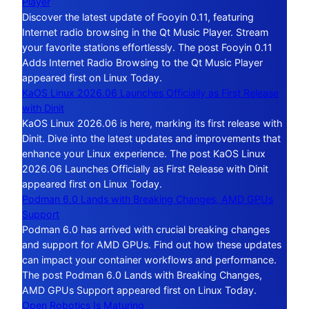
Player
Discover the latest update of Fooyin 0.11, featuring
Internet radio browsing in the Qt Music Player. Stream
your favorite stations effortlessly. The post Fooyin 0.11
Adds Internet Radio Browsing to the Qt Music Player
appeared first on Linux Today.
KaOS Linux 2026.06 Launches Officially as First Release
with Dinit
KaOS Linux 2026.06 is here, marking its first release with
Dinit. Dive into the latest updates and improvements that
enhance your Linux experience. The post KaOS Linux
2026.06 Launches Officially as First Release with Dinit
appeared first on Linux Today.
Podman 6.0 Lands with Breaking Changes, AMD GPUs
Support
Podman 6.0 has arrived with crucial breaking changes
and support for AMD GPUs. Find out how these updates
can impact your container workflows and performance.
The post Podman 6.0 Lands with Breaking Changes,
AMD GPUs Support appeared first on Linux Today.
Open Robotics Is Maturing