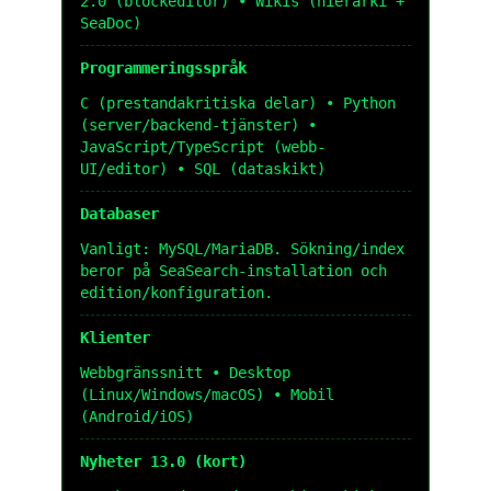
2.0 (blockeditor) • Wikis (hierarki +
SeaDoc)
Programmeringsspråk
C (prestandakritiska delar) • Python
(server/backend-tjänster) •
JavaScript/TypeScript (webb-
UI/editor) • SQL (dataskikt)
Databaser
Vanligt: MySQL/MariaDB. Sökning/index
beror på SeaSearch-installation och
edition/konfiguration.
Klienter
Webbgränssnitt • Desktop
(Linux/Windows/macOS) • Mobil
(Android/iOS)
Nyheter 13.0 (kort)