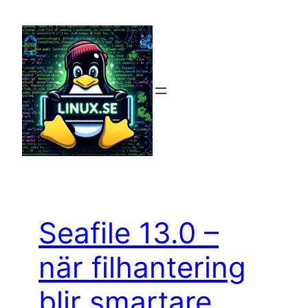
Hoppa
till
innehåll
Seafile 13.0 –
när filhantering
blir smartare