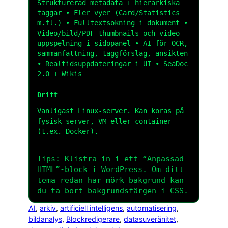
Strukturerad metadata + hierarkiska
taggar • Fler vyer (Card/Statistics
m.fl.) • Fulltextsökning i dokument •
Video/bild/PDF-thumbnails och video-
uppspelning i sidopanel • AI för OCR,
sammanfattning, taggförslag, ansikten
• Realtidsuppdateringar i UI • SeaDoc
2.0 + Wikis
Drift
Vanligast Linux-server. Kan köras på
fysisk server, VM eller container
(t.ex. Docker).
Tips: Klistra in i ett “Anpassad
HTML”-block i WordPress. Om ditt
tema redan har mörk bakgrund kan
du ta bort bakgrundsfärgen i CSS.
AI
, 
arkiv
, 
artificiell intelligens
, 
automatisering
, 
bildanalys
, 
Blockredigerare
, 
datasuveränitet
, 