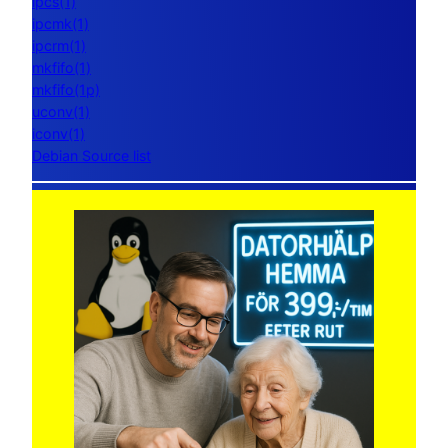
ipcs(1)
ipcmk(1)
ipcrm(1)
mkfifo(1)
mkfifo(1p)
uconv(1)
iconv(1)
Debian Source list