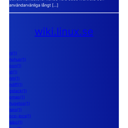
användarvänliga långt […]
wiki.linux.se
nl(1)
nohup(1)
pon(1)
ld(1)
nm(1)
ndiff(1)
gstack(1)
pmap(1)
hugetop(1)
lsirq(1)
pcp-ipcs(1)
lsipc(1)