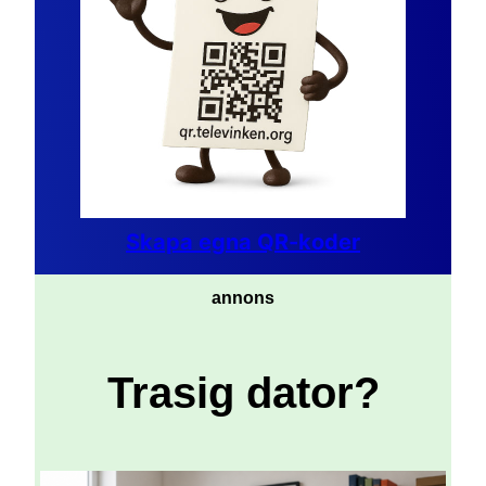
Skapa egna QR-koder
annons
Trasig dator?