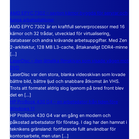
AMD EPYC 7302 – sexton kärnor byggda för servrar och
tunga arbetsstationer
AMD EPYC 7302 är en kraftfull serverprocessor med 16
kärnor och 32 trådar, utvecklad för virtualisering,
databaser och andra krävande arbetsuppgifter. Med Zen
2-arkitektur, 128 MB L3-cache, åttakanaligt DDR4-minne
[…]
LaserDisc – den jättelika filmskivan som visade vägen mot
DVD
LaserDisc var den stora, blanka videoskivan som lovade
bättre bild, bättre ljud och snabbare åtkomst än VHS.
Trots att formatet aldrig slog igenom på bred front blev
det en […]
HP ProBook 430 G4 – en arbetsdator från tiden före
Windows 11
HP ProBook 430 G4 var en gång en modern och
påkostad arbetsdator för företag. I dag har den hamnat i
teknikens gränsland: fortfarande fullt användbar för
kontorsarbete, men utan […]