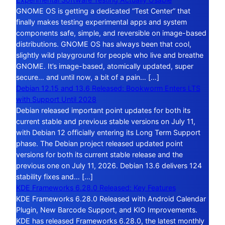
GNOME OS is getting a dedicated “Test Center” that
finally makes testing experimental apps and system
components safe, simple, and reversible on image-based
distributions. GNOME OS has always been that cool,
slightly wild playground for people who live and breathe
GNOME. It’s image-based, atomically updated, super
secure… and until now, a bit of a pain… […]
Debian 12.15 and 13.6 Released: Bookworm Enters LTS
with Support Until 2028
Debian released important point updates for both its
current stable and previous stable versions on July 11,
with Debian 12 officially entering its Long Term Support
phase. The Debian project released updated point
versions for both its current stable release and the
previous one on July 11, 2026. Debian 13.6 delivers 124
stability fixes and… […]
KDE Frameworks 6.28.0 Released: Key Features
KDE Frameworks 6.28.0 Released with Android Calendar
Plugin, New Barcode Support, and KIO Improvements.
KDE has released Frameworks 6.28.0, the latest monthly