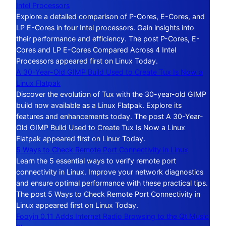
Intel Processors
Explore a detailed comparison of P-Cores, E-Cores, and
LP E-Cores in four Intel processors. Gain insights into
their performance and efficiency. The post P-Cores, E-
Cores and LP E-Cores Compared Across 4 Intel
Processors appeared first on Linux Today.
A 30-Year-Old GIMP Build Used to Create Tux Is Now a
Linux Flatpak
Discover the evolution of Tux with the 30-year-old GIMP
build now available as a Linux Flatpak. Explore its
features and enhancements today. The post A 30-Year-
Old GIMP Build Used to Create Tux Is Now a Linux
Flatpak appeared first on Linux Today.
5 Ways to Check Remote Port Connectivity in Linux
Learn the 5 essential ways to verify remote port
connectivity in Linux. Improve your network diagnostics
and ensure optimal performance with these practical tips.
The post 5 Ways to Check Remote Port Connectivity in
Linux appeared first on Linux Today.
Fooyin 0.11 Adds Internet Radio Browsing to the Qt Music