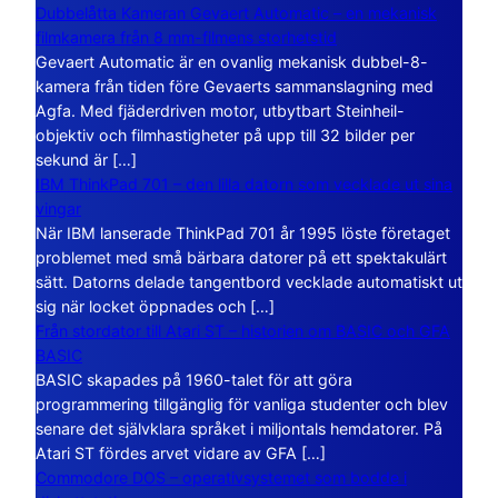
Dubbelåtta Kameran Gevaert Automatic – en mekanisk
filmkamera från 8 mm-filmens storhetstid
Gevaert Automatic är en ovanlig mekanisk dubbel-8-
kamera från tiden före Gevaerts sammanslagning med
Agfa. Med fjäderdriven motor, utbytbart Steinheil-
objektiv och filmhastigheter på upp till 32 bilder per
sekund är […]
IBM ThinkPad 701 – den lilla datorn som vecklade ut sina
vingar
När IBM lanserade ThinkPad 701 år 1995 löste företaget
problemet med små bärbara datorer på ett spektakulärt
sätt. Datorns delade tangentbord vecklade automatiskt ut
sig när locket öppnades och […]
Från stordator till Atari ST – historien om BASIC och GFA
BASIC
BASIC skapades på 1960-talet för att göra
programmering tillgänglig för vanliga studenter och blev
senare det självklara språket i miljontals hemdatorer. På
Atari ST fördes arvet vidare av GFA […]
Commodore DOS – operativsystemet som bodde i