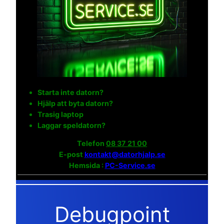
Starta inte datorn?
Hjälp att byta datorn?
Trasig laptop
Laggar speldatorn?
Telefon
08 37 21 00
E-post
kontakt@datorhjalp.se
Hemsida :
PC-Service.se
Debugpoint