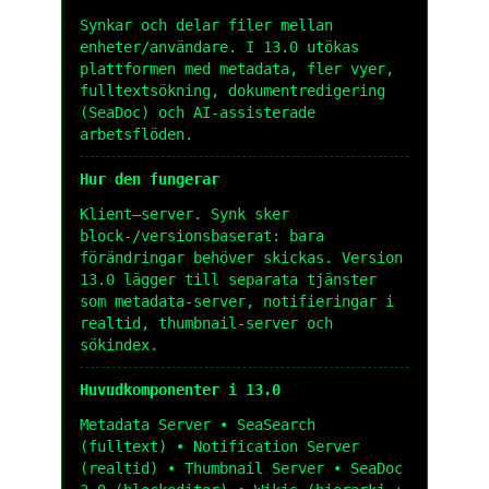
Synkar och delar filer mellan
enheter/användare. I 13.0 utökas
plattformen med metadata, fler vyer,
fulltextsökning, dokumentredigering
(SeaDoc) och AI-assisterade
arbetsflöden.
Hur den fungerar
Klient–server. Synk sker
block-/versionsbaserat: bara
förändringar behöver skickas. Version
13.0 lägger till separata tjänster
som metadata-server, notifieringar i
realtid, thumbnail-server och
sökindex.
Huvudkomponenter i 13.0
Metadata Server • SeaSearch
(fulltext) • Notification Server
(realtid) • Thumbnail Server • SeaDoc