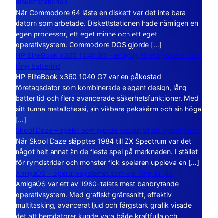
diskettstationen
När Commodore 64 läste en diskett var det inte bara
datorn som arbetade. Diskettstationen hade nämligen en
egen processor, ett eget minne och ett eget
operativsystem. Commodore DOS gjorde […]
HP EliteBook x360 1040 G7 – en lyxig företagsdator med
lång batteritid
HP EliteBook x360 1040 G7 var en påkostad
företagsdator som kombinerade elegant design, lång
batteritid och flera avancerade säkerhetsfunktioner. Med
sitt tunna metallchassi, sin vikbara pekskärm och sin höga
[…]
Skool Daze – spelet som gjorde skolan till ett öppet kaos
När Skool Daze släpptes 1984 till ZX Spectrum var det
något helt annat än de flesta spel på marknaden. I stället
för rymdstrider och monster fick spelaren uppleva en […]
AmigaOS – operativsystemet som var före sin tid
AmigaOS var ett av 1980-talets mest banbrytande
operativsystem. Med grafiskt gränssnitt, effektiv
multitasking, avancerat ljud och färgstark grafik visade
det att hemdatorer kunde vara både kraftfulla och