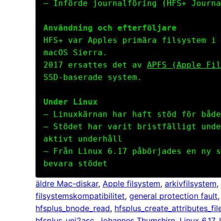
– Införde journalföring (HFS+ Journa
Användning och efterföljare
HFS+ var Apples primära filsystem i 
macOS Sierra.
2017 ersattes det av
APFS (Apple Fil
SSD-baserade system.
Under Linux
– Linuxkärnan har haft stöd för både
– Stödet har varit bristfälligt unde
aktivt underhåll
– Från Linux 6.17 påbörjades en ny s
bevara stödet
äldre Mac-diskar
, 
Apple filsystem
, 
arkivfilsystem
, 
filsystemskompatibilitet
, 
general protection fault
,
hfsplus_bnode_read
, 
hfsplus_create_attributes_fil
hfsplus_uni2asc
, 
Johannes Thumshirn
, 
Linux 6.17
, 