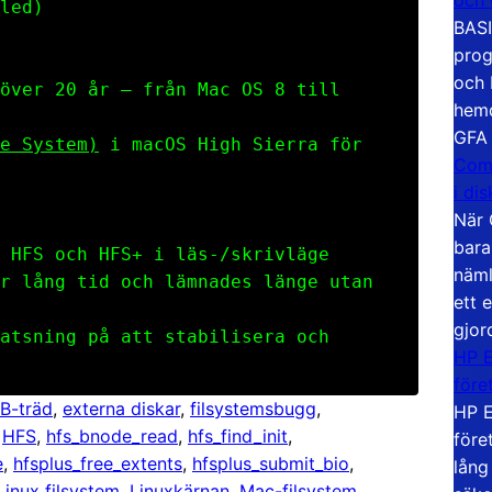
led)
BASI
prog
och 
över 20 år – från Mac OS 8 till
hemd
GFA
e System)
i macOS High Sierra för
Com
i di
När 
bara
 HFS och HFS+ i läs-/skrivläge
näml
r lång tid och lämnades länge utan
ett 
gjor
atsning på att stabilisera och
HP E
före
B-träd
, 
externa diskar
, 
filsystemsbugg
, 
HP E
 
HFS
, 
hfs_bnode_read
, 
hfs_find_init
, 
före
e
, 
hfsplus_free_extents
, 
hfsplus_submit_bio
, 
lång
Linux filsystem
, 
Linuxkärnan
, 
Mac-filsystem
, 