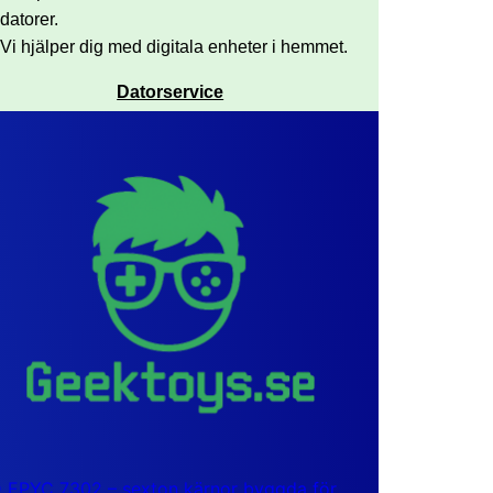
datorer.
Vi hjälper dig med digitala enheter i hemmet.
Datorservice
EPYC 7302 – sexton kärnor byggda för