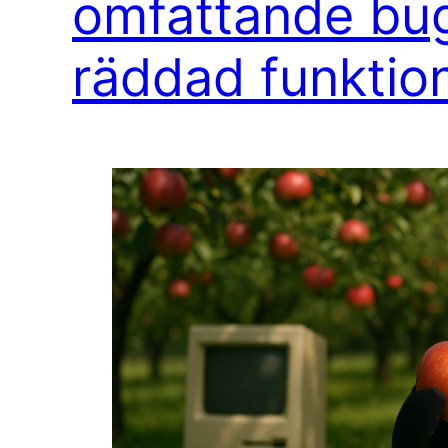
omfattande bug
räddad funktion