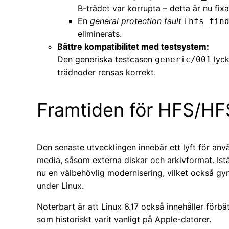
B-trädet var korrupta – detta är nu fixa
En
general protection fault
i
hfs_fin
eliminerats.
Bättre kompatibilitet med testsystem:
Den generiska testcasen
lyck
generic/001
trädnoder rensas korrekt.
Framtiden för HFS/HFS
Den senaste utvecklingen innebär ett lyft för an
media, såsom externa diskar och arkivformat. Istä
nu en välbehövlig modernisering, vilket också gy
under Linux.
Noterbart är att Linux 6.17 också innehåller förbät
som historiskt varit vanligt på Apple-datorer.