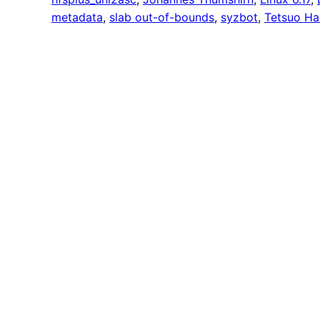
metadata
, 
slab out-of-bounds
, 
syzbot
, 
Tetsuo H