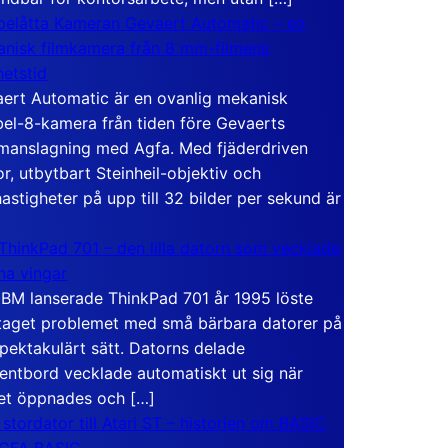
elåtta Kameran Gevaert Automatic – en
nisk filmkamera från 8 mm-filmens
hetstid
ert Automatic är en ovanlig mekanisk
el-8-kamera från tiden före Gevaerts
anslagning med Agfa. Med fjäderdriven
r, utbytbart Steinheil-objektiv och
hastigheter på upp till 32 bilder per sekund är
ThinkPad 701 – den lilla datorn som vecklade
ina vingar
IBM lanserade ThinkPad 701 år 1995 löste
taget problemet med små bärbara datorer på
spektakulärt sätt. Datorns delade
entbord vecklade automatiskt ut sig när
et öppnades och […]
 stordator till Atari ST – historien om BASIC
 GFA BASIC