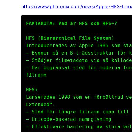
https://www.phoronix.com/news/Apple-HFS-Linux
FAKTARUTA: Vad är HFS och HFS+?
HFS (Hierarchical File System)
Introducerades av Apple 1985 som sta
– Bygger på en B-trädsstruktur för k
– Stödjer filmetadata via så kallade
– Har begränsat stöd för moderna fun
filnamn
HFS+
Lanserades 1998 som en förbättrad ve
Extended”.
– Stöd för längre filnamn (upp till 
– Unicode-baserad namngivning
– Effektivare hantering av stora vol