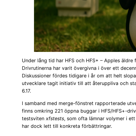
Under lång tid har HFS och HFS+ – Apples äldre f
Drivrutinerna har varit övergivna i över ett decen
Diskussioner fördes tidigare i år om att helt slopa
utvecklare tagit initiativ till att återuppliva och 
6.17.
I samband med merge-fönstret rapporterade utve
finns omkring 221 öppna buggar i HFS/HFS+-drivr
testsviten
xfstests
, som ofta lämnar volymer i et
har dock lett till konkreta förbättringar.