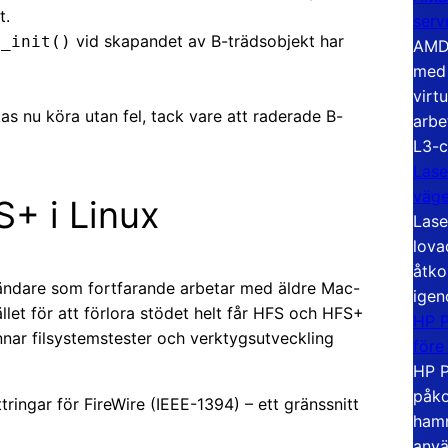
t.
serv
vid skapandet av B-trädsobjekt har
d_init()
AMD 
med 
virt
as nu köra utan fel, tack vare att raderade B-
arbe
L3-c
Lase
väg
+ i Linux
Lase
lova
åtko
vändare som fortfarande arbetar med äldre Mac-
igen
llet för att förlora stödet helt får HFS och HFS+
HP P
nnar filsystemstester och verktygsutveckling
före
HP P
påko
tringar för FireWire (IEEE-1394) – ett gränssnitt
hamn
anvä