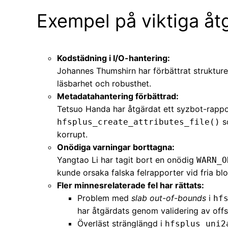
Exempel på viktiga åt
Kodstädning i I/O-hantering:
Johannes Thumshirn har förbättrat strukture
läsbarhet och robusthet.
Metadatahantering förbättrad:
Tetsuo Handa har åtgärdat ett syzbot-rappo
so
hfsplus_create_attributes_file()
korrupt.
Onödiga varningar borttagna:
Yangtao Li har tagit bort en onödig
WARN_O
kunde orsaka falska felrapporter vid fria blo
Fler minnesrelaterade fel har rättats:
Problem med
slab out-of-bounds
i
hf
har åtgärdats genom validering av offs
Överläst stränglängd i
hfsplus_uni2