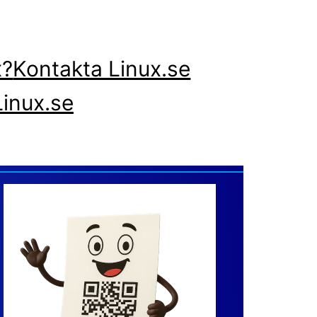
x?
Kontakta Linux.se
inux.se