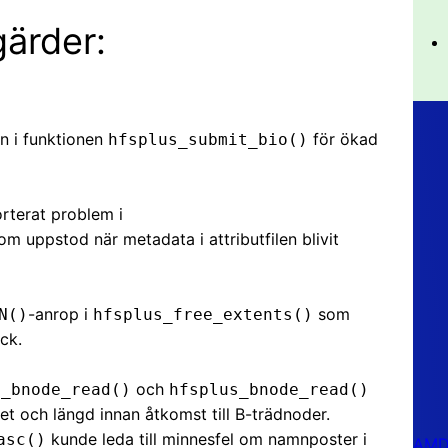
gärder:
n i funktionen
för ökad
hfsplus_submit_bio()
rterat problem i
m uppstod när metadata i attributfilen blivit
-anrop i
som
N()
hfsplus_free_extents()
ck.
och
s_bnode_read()
hfsplus_bnode_read()
et och längd innan åtkomst till B-trädnoder.
kunde leda till minnesfel om namnposter i
asc()
AMD 