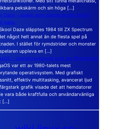
rhetsfunktioner. Med sitt tunna metallchassi,
vikbara pekskärm och sin höga […]
l Daze – spelet som gjorde skolan till ett
t kaos
Skool Daze släpptes 1984 till ZX Spectrum
det något helt annat än de flesta spel på
naden. I stället för rymdstrider och monster
 spelaren uppleva en […]
aOS – operativsystemet som var före sin tid
aOS var ett av 1980-talets mest
rytande operativsystem. Med grafiskt
ssnitt, effektiv multitasking, avancerat ljud
färgstark grafik visade det att hemdatorer
e vara både kraftfulla och användarvänliga
t […]
wiki.linux.se