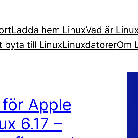
ort
Ladda hem Linux
Vad är Linu
t byta till Linux
Linuxdatorer
Om L
 för Apple
ux 6.17 –