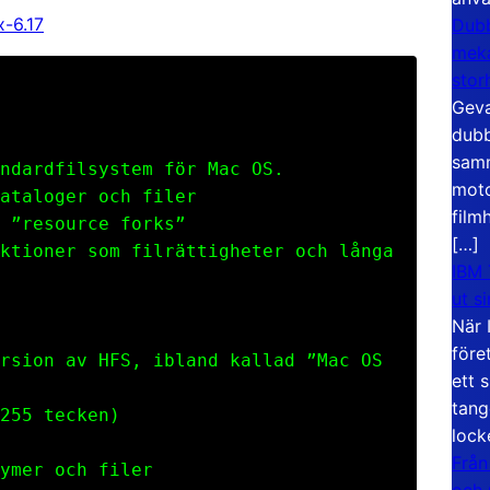
-6.17
Dubb
meka
stor
Geva
dubb
samm
ndardfilsystem för Mac OS.
moto
ataloger och filer
film
 ”resource forks”
[…]
ktioner som filrättigheter och långa
IBM 
ut s
När 
före
rsion av HFS, ibland kallad ”Mac OS
ett 
tang
255 tecken)
lock
Från
ymer och filer
och