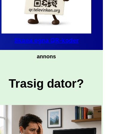
Skapa egna QR-koder
annons
Trasig dator?