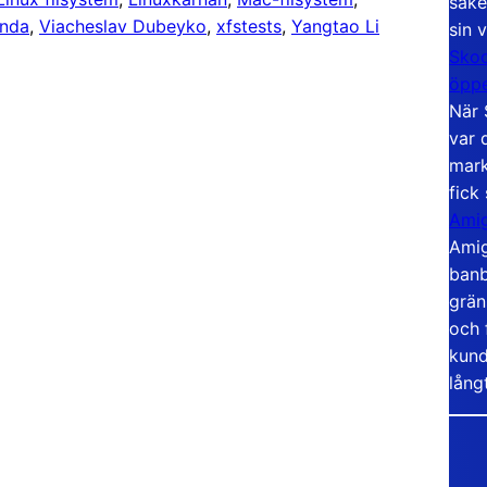
säke
anda
, 
Viacheslav Dubeyko
, 
xfstests
, 
Yangtao Li
sin 
Skoo
öppe
När 
var 
mark
fick
Amig
Amig
banb
grän
och 
kund
lång