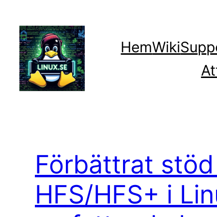
Hoppa
till
innehåll
Hem
Wiki
Supp
At
Förbättrat stöd
HFS/HFS+ i Lin