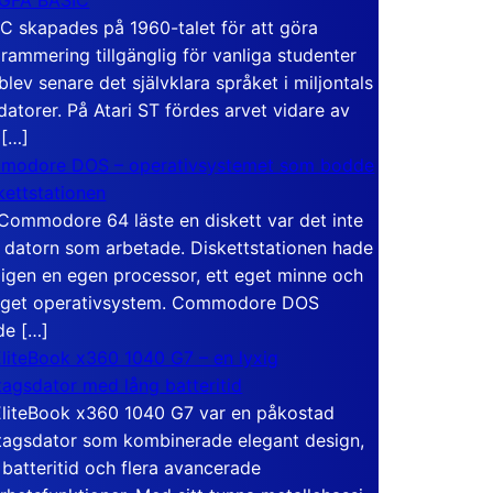
C skapades på 1960-talet för att göra
rammering tillgänglig för vanliga studenter
blev senare det självklara språket i miljontals
atorer. På Atari ST fördes arvet vidare av
 […]
modore DOS – operativsystemet som bodde
skettstationen
Commodore 64 läste en diskett var det inte
 datorn som arbetade. Diskettstationen hade
igen en egen processor, ett eget minne och
eget operativsystem. Commodore DOS
de […]
liteBook x360 1040 G7 – en lyxig
tagsdator med lång batteritid
liteBook x360 1040 G7 var en påkostad
tagsdator som kombinerade elegant design,
 batteritid och flera avancerade