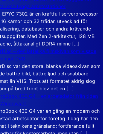
rar och tunga arbetsstationer
EPYC 7302 är en kraftfull serverprocessor
16 kärnor och 32 trådar, utvecklad för
ualisering, databaser och andra krävande
tsuppgifter. Med Zen 2-arkitektur, 128 MB
ache, åttakanaligt DDR4-minne […]
rDisc – den jättelika filmskivan som visade
en mot DVD
rDisc var den stora, blanka videoskivan som
de bättre bild, bättre ljud och snabbare
mst än VHS. Trots att formatet aldrig slog
om på bred front blev det en […]
roBook 430 G4 – en arbetsdator från tiden
 Windows 11
roBook 430 G4 var en gång en modern och
stad arbetsdator för företag. I dag har den
at i teknikens gränsland: fortfarande fullt
ndbar för kontorsarbete, men utan […]