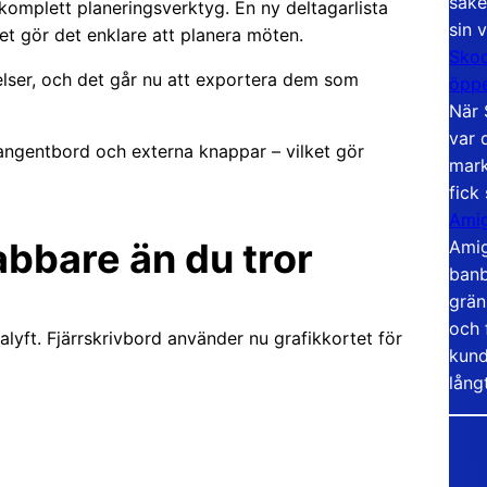
säke
komplett planeringsverktyg. En ny deltagarlista
sin 
ket gör det enklare att planera möten.
Skoo
elser, och det går nu att exportera dem som
öppe
När 
var 
angentbord och externa knappar – vilket gör
mark
fick
Amig
bbare än du tror
Amig
banb
grän
och 
lyft. Fjärrskrivbord använder nu grafikkortet för
kund
lång