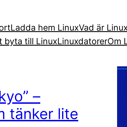
ort
Ladda hem Linux
Vad är Linu
t byta till Linux
Linuxdatorer
Om L
yo” –
 tänker lite