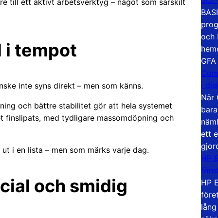
e till ett aktivt arbetsverktyg – något som särskilt
BASI
prog
och 
 i tempot
hemd
GFA
Com
i di
anske inte syns direkt – men som känns.
När 
ing och bättre stabilitet gör att hela systemet
bara
et finslipats, med tydligare massomdöpning och
näml
ett 
gjor
 ut i en lista – men som märks varje dag.
HP E
före
cial och smidig
HP E
före
lång