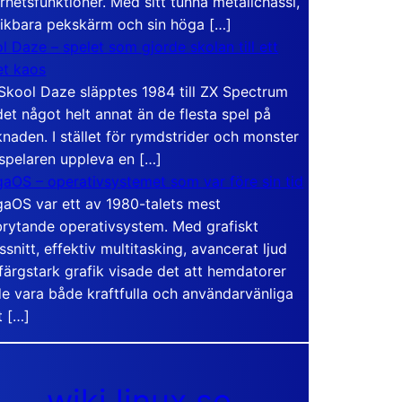
rhetsfunktioner. Med sitt tunna metallchassi,
vikbara pekskärm och sin höga […]
l Daze – spelet som gjorde skolan till ett
t kaos
Skool Daze släpptes 1984 till ZX Spectrum
det något helt annat än de flesta spel på
naden. I stället för rymdstrider och monster
 spelaren uppleva en […]
aOS – operativsystemet som var före sin tid
aOS var ett av 1980-talets mest
rytande operativsystem. Med grafiskt
ssnitt, effektiv multitasking, avancerat ljud
färgstark grafik visade det att hemdatorer
e vara både kraftfulla och användarvänliga
t […]
wiki.linux.se