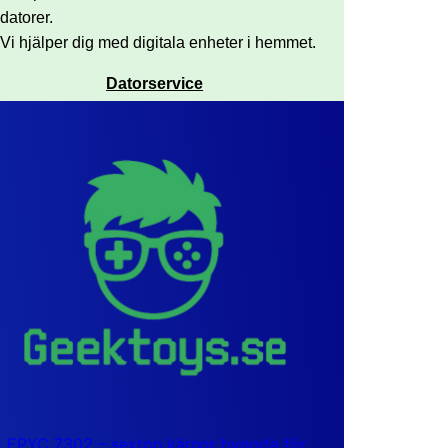
datorer.
Vi hjälper dig med digitala enheter i hemmet.
Datorservice
EPYC 7302 – sexton kärnor byggda för