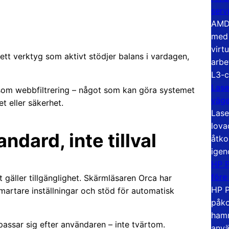
serv
AMD 
med 
virt
 ett verktyg som aktivt stödjer balans i vardagen,
arbe
L3-c
Lase
 som webbfiltrering – något som kan göra systemet
väg
t eller säkerhet.
Lase
lova
ndard, inte tillval
åtko
igen
HP P
före
gäller tillgänglighet. Skärmläsaren Orca har
HP P
smartare inställningar och stöd för automatisk
påko
hamn
passar sig efter användaren – inte tvärtom.
anvä