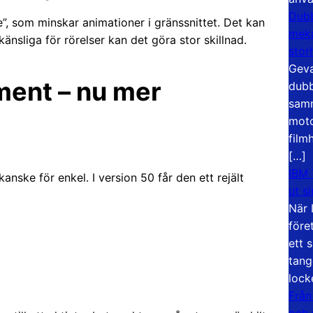
Dubb
e”, som minskar animationer i gränssnittet. Det kan
meka
änsliga för rörelser kan det göra stor skillnad.
stor
Geva
ment – nu mer
dubb
samm
moto
film
[…]
IBM 
nske för enkel. I version 50 får den ett rejält
ut s
När 
före
ett 
tang
lock
Från
och