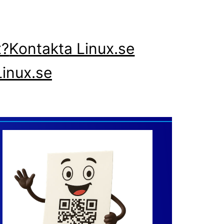
x?
Kontakta Linux.se
inux.se