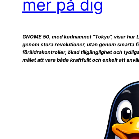
mer på dig
GNOME 50, med kodnamnet “Tokyo”, visar hur Lin
genom stora revolutioner, utan genom smarta fö
föräldrakontroller, ökad tillgänglighet och tydli
målet att vara både kraftfullt och enkelt att använ