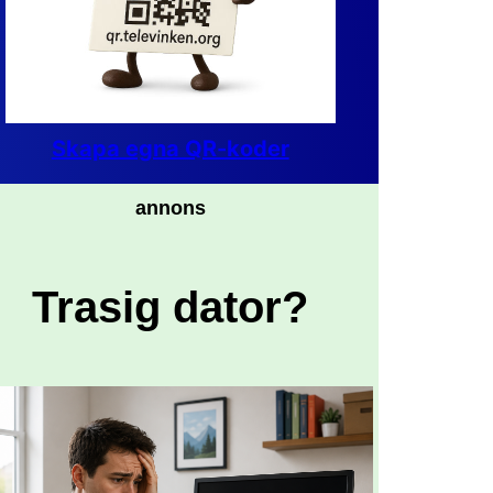
Skapa egna QR-koder
annons
Trasig dator?