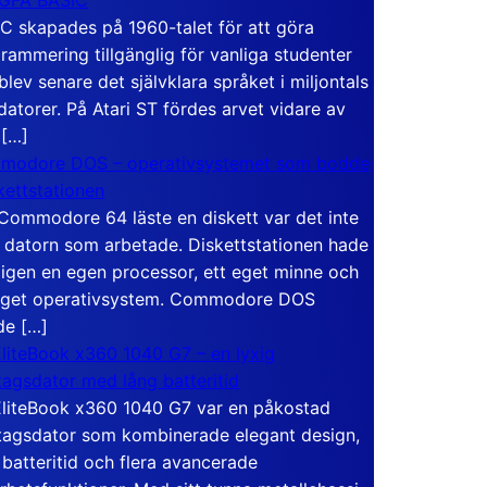
C skapades på 1960-talet för att göra
rammering tillgänglig för vanliga studenter
blev senare det självklara språket i miljontals
atorer. På Atari ST fördes arvet vidare av
 […]
modore DOS – operativsystemet som bodde
skettstationen
Commodore 64 läste en diskett var det inte
 datorn som arbetade. Diskettstationen hade
igen en egen processor, ett eget minne och
eget operativsystem. Commodore DOS
de […]
liteBook x360 1040 G7 – en lyxig
tagsdator med lång batteritid
liteBook x360 1040 G7 var en påkostad
tagsdator som kombinerade elegant design,
 batteritid och flera avancerade