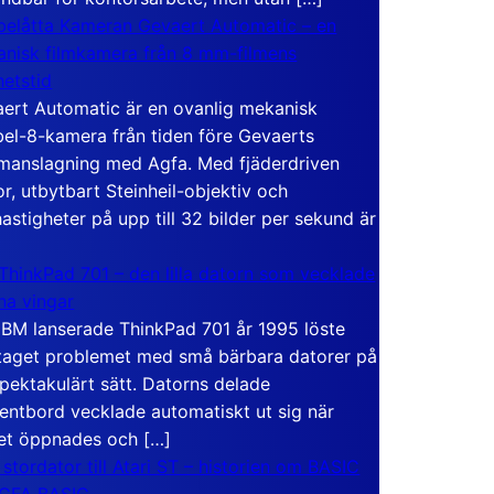
elåtta Kameran Gevaert Automatic – en
nisk filmkamera från 8 mm-filmens
hetstid
ert Automatic är en ovanlig mekanisk
el-8-kamera från tiden före Gevaerts
anslagning med Agfa. Med fjäderdriven
r, utbytbart Steinheil-objektiv och
hastigheter på upp till 32 bilder per sekund är
ThinkPad 701 – den lilla datorn som vecklade
ina vingar
IBM lanserade ThinkPad 701 år 1995 löste
taget problemet med små bärbara datorer på
spektakulärt sätt. Datorns delade
entbord vecklade automatiskt ut sig när
et öppnades och […]
 stordator till Atari ST – historien om BASIC
 GFA BASIC