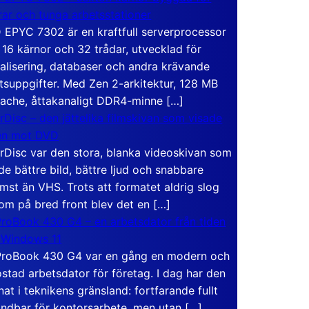
rar och tunga arbetsstationer
EPYC 7302 är en kraftfull serverprocessor
16 kärnor och 32 trådar, utvecklad för
ualisering, databaser och andra krävande
tsuppgifter. Med Zen 2-arkitektur, 128 MB
ache, åttakanaligt DDR4-minne […]
rDisc – den jättelika filmskivan som visade
en mot DVD
rDisc var den stora, blanka videoskivan som
de bättre bild, bättre ljud och snabbare
mst än VHS. Trots att formatet aldrig slog
om på bred front blev det en […]
roBook 430 G4 – en arbetsdator från tiden
 Windows 11
roBook 430 G4 var en gång en modern och
stad arbetsdator för företag. I dag har den
at i teknikens gränsland: fortfarande fullt
ndbar för kontorsarbete, men utan […]