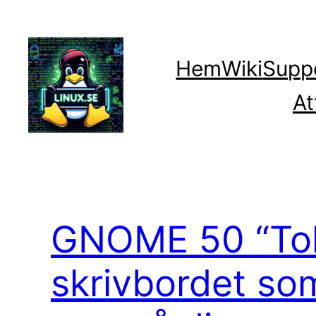
Hoppa
till
innehåll
Hem
Wiki
Supp
At
GNOME 50 “Tok
skrivbordet som