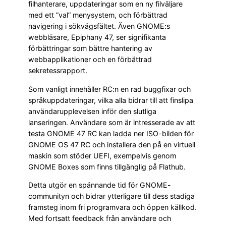
filhanterare, uppdateringar som en ny filväljare
med ett ”val” menysystem, och förbättrad
navigering i sökvägsfältet. Även GNOME:s
webbläsare, Epiphany 47, ser signifikanta
förbättringar som bättre hantering av
webbapplikationer och en förbättrad
sekretessrapport.
Som vanligt innehåller RC:n en rad buggfixar och
språkuppdateringar, vilka alla bidrar till att finslipa
användarupplevelsen inför den slutliga
lanseringen. Användare som är intresserade av att
testa GNOME 47 RC kan ladda ner ISO-bilden för
GNOME OS 47 RC och installera den på en virtuell
maskin som stöder UEFI, exempelvis genom
GNOME Boxes som finns tillgänglig på Flathub.
Detta utgör en spännande tid för GNOME-
communityn och bidrar ytterligare till dess stadiga
framsteg inom fri programvara och öppen källkod.
Med fortsatt feedback från användare och