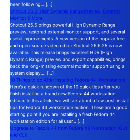
been following… […]
Shotcut 26.6: High Dynamic Range Preview, External
Monitor & More
Shotcut 26.6 brings powerful High Dynamic Range
preview, restored external monitor support, and several
useful improvements. A new version of the popular free
and open-source video editor Shotcut 26.6.25 is now
available. This release brings excellent HDR (High
Dynamic Range) preview and export capabilities, brings
back the long-missing external monitor support using a
system display,… […]
10 Things to do After Installing Fedora 44 (Workstation)
Here’s a quick rundown of the 10 quick tips after you
finish installing a brand new Fedora 44 workstation
edition. In this article, we will talk about a few post-install
tips for Fedora 44 workstation edition. These are a good
starting point if you are installing a fresh Fedora 44
workstation edition for all user… […]
Upgrade to Fedora 44 from Fedora 43 Workstation (GUI
and CLI)