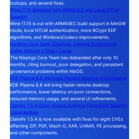
lookups, and several fixes.
Wine 11.15 Released with ARM64EC and Local NTLM
Support
Wine 11.15 is out with ARM64EC build support in MinGW
mode, local NTLM authentication, more BCrypt KDF
algorithms, and WindowsCodecs improvements.
Nixpkgs Core Team Dissolves, Leaving Governance
Duties Without a Direct Owner
The Nixpkgs Core Team has disbanded after only 10
months, citing burnout, poor delegation, and persistent
governance problems within NixOS.
KDE Plasma 6.8 Improves Remote Desktop Performance
KDE Plasma 6.8 will bring faster remote desktop
performance, lower latency on poor connections,
reduced memory usage, and several UI refinements.
ClamAV 1.5.4 Open-Source Antivirus Fixes Eight Security
Vulnerabilities
ClamAV 1.5.4 is now available with fixes for eight CVEs
affecting ZIP, PDF, Mach-O, XAR, UnRAR, PE processing,
and other components.