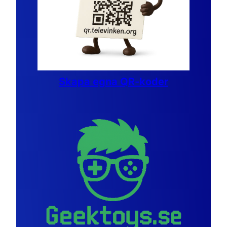
Skapa egna QR-koder