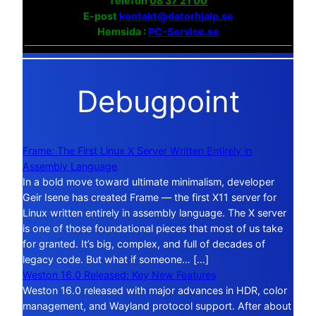
Telefon
08 37 21 00
E-post
kontakt@datorhjalp.se
Hemsida :
PC-Service.se
Debugpoint
Frame: The First Linux X Server Written Entirely in
Assembly Language
In a bold move toward ultimate minimalism, developer
Geir Isene has created Frame — the first X11 server for
Linux written entirely in assembly language. The X server
is one of those foundational pieces that most of us take
for granted. It’s big, complex, and full of decades of
legacy code. But what if someone… […]
Weston 16.0 Released: Key New Features
Weston 16.0 released with major advances in HDR, color
management, and Wayland protocol support. After about