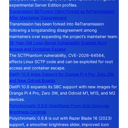
experimental Server Edition profiles.
Transmission BitTorrent Client Forked as ReTransmission
After Maintainer Disagreement
Transmission has been forked into ReTransmission
following a longstanding disagreement among
maintainers over expanding the project’s maintainer team.
18-Year-Old Linux Kernel Vulnerability Enables Root
Access and Container Escape
The SCTPhantom vulnerability, CVE-2026-64564,
affects Linux SCTP code and can be exploited for root
access and container escape.
DietPi 10.6 Adds Support for Orange Pi 4 Pro, Zero 3W,
and New Odroid Boards
DietPi 10.6 expands its SBC support with new images for
Orange Pi 4 Pro, Zero 3W, and Odroid M1, M1S, and M2
devices.
Polychromatic 0.9.8 OpenRazer Front-End Improves
Brightness Controls
Polychromatic 0.9.8 is out with Razer Blade 16 (2023)
support, a smoother brightness slider, improved icon