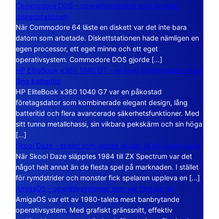
Commodore DOS – operativsystemet som bodde i
diskettstationen
När Commodore 64 läste en diskett var det inte bara
datorn som arbetade. Diskettstationen hade nämligen en
egen processor, ett eget minne och ett eget
operativsystem. Commodore DOS gjorde […]
HP EliteBook x360 1040 G7 – en lyxig företagsdator med
lång batteritid
HP EliteBook x360 1040 G7 var en påkostad
företagsdator som kombinerade elegant design, lång
batteritid och flera avancerade säkerhetsfunktioner. Med
sitt tunna metallchassi, sin vikbara pekskärm och sin höga
[…]
Skool Daze – spelet som gjorde skolan till ett öppet kaos
När Skool Daze släpptes 1984 till ZX Spectrum var det
något helt annat än de flesta spel på marknaden. I stället
för rymdstrider och monster fick spelaren uppleva en […]
AmigaOS – operativsystemet som var före sin tid
AmigaOS var ett av 1980-talets mest banbrytande
operativsystem. Med grafiskt gränssnitt, effektiv