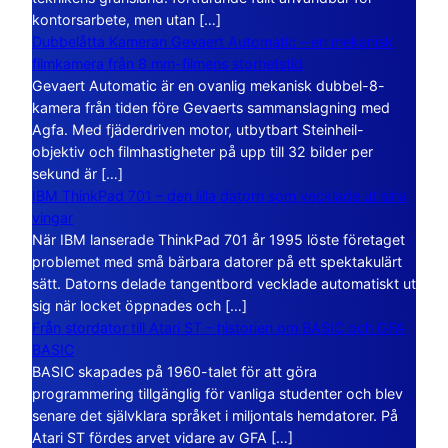
kontorsarbete, men utan […]
Dubbelåtta Kameran Gevaert Automatic – en mekanisk
filmkamera från 8 mm-filmens storhetstid
Gevaert Automatic är en ovanlig mekanisk dubbel-8-
kamera från tiden före Gevaerts sammanslagning med
Agfa. Med fjäderdriven motor, utbytbart Steinheil-
objektiv och filmhastigheter på upp till 32 bilder per
sekund är […]
IBM ThinkPad 701 – den lilla datorn som vecklade ut sina
vingar
När IBM lanserade ThinkPad 701 år 1995 löste företaget
problemet med små bärbara datorer på ett spektakulärt
sätt. Datorns delade tangentbord vecklade automatiskt ut
sig när locket öppnades och […]
Från stordator till Atari ST – historien om BASIC och GFA
BASIC
BASIC skapades på 1960-talet för att göra
programmering tillgänglig för vanliga studenter och blev
senare det självklara språket i miljontals hemdatorer. På
Atari ST fördes arvet vidare av GFA […]