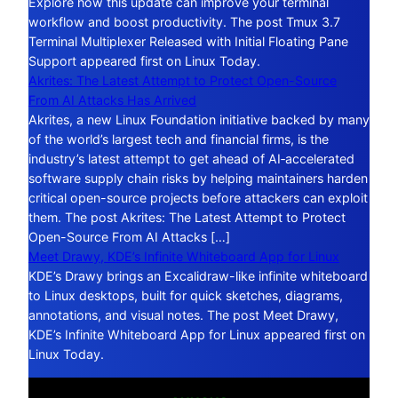
Explore how this update can improve your terminal
workflow and boost productivity. The post Tmux 3.7
Terminal Multiplexer Released with Initial Floating Pane
Support appeared first on Linux Today.
Akrites: The Latest Attempt to Protect Open-Source
From AI Attacks Has Arrived
Akrites, a new Linux Foundation initiative backed by many
of the world’s largest tech and financial firms, is the
industry’s latest attempt to get ahead of AI‑accelerated
software supply chain risks by helping maintainers harden
critical open-source projects before attackers can exploit
them. The post Akrites: The Latest Attempt to Protect
Open-Source From AI Attacks […]
Meet Drawy, KDE’s Infinite Whiteboard App for Linux
KDE’s Drawy brings an Excalidraw-like infinite whiteboard
to Linux desktops, built for quick sketches, diagrams,
annotations, and visual notes. The post Meet Drawy,
KDE’s Infinite Whiteboard App for Linux appeared first on
Linux Today.