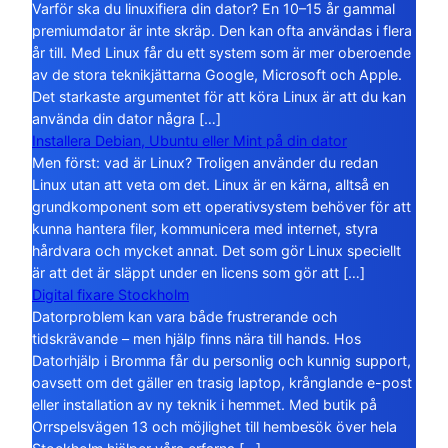
Varför ska du linuxifiera din dator? En 10–15 år gammal
premiumdator är inte skräp. Den kan ofta användas i flera
år till. Med Linux får du ett system som är mer oberoende
av de stora teknikjättarna Google, Microsoft och Apple.
Det starkaste argumentet för att köra Linux är att du kan
använda din dator några […]
Installera Debian, Ubuntu eller Mint på din dator
Men först: vad är Linux? Troligen använder du redan
Linux utan att veta om det. Linux är en kärna, alltså en
grundkomponent som ett operativsystem behöver för att
kunna hantera filer, kommunicera med internet, styra
hårdvara och mycket annat. Det som gör Linux speciellt
är att det är släppt under en licens som gör att […]
Digital fixare Stockholm
Datorproblem kan vara både frustrerande och
tidskrävande – men hjälp finns nära till hands. Hos
Datorhjälp i Bromma får du personlig och kunnig support,
oavsett om det gäller en trasig laptop, krånglande e-post
eller installation av ny teknik i hemmet. Med butik på
Orrspelsvägen 13 och möjlighet till hembesök över hela