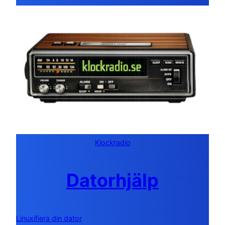
Klockradio
Datorhjälp
Linuxifiera din dator