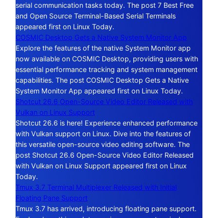
serial communication tasks today. The post 7 Best Free
and Open Source Terminal-Based Serial Terminals
appeared first on Linux Today.
COSMIC Desktop Gets a Native System Monitor App
Explore the features of the native System Monitor app
now available on COSMIC Desktop, providing users with
essential performance tracking and system management
capabilities. The post COSMIC Desktop Gets a Native
System Monitor App appeared first on Linux Today.
Shotcut 26.6 Open-Source Video Editor Released with
Vulkan on Linux Support
Shotcut 26.6 is here! Experience enhanced performance
with Vulkan support on Linux. Dive into the features of
this versatile open-source video editing software. The
post Shotcut 26.6 Open-Source Video Editor Released
with Vulkan on Linux Support appeared first on Linux
Today.
Tmux 3.7 Terminal Multiplexer Released with Initial
Floating Pane Support
Tmux 3.7 has arrived, introducing floating pane support.