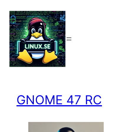
Hoppa
till
innehåll
GNOME 47 RC