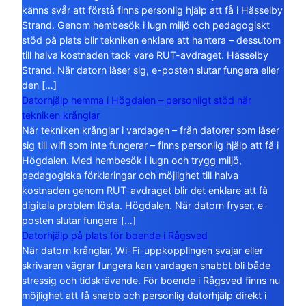
känns svår att förstå finns personlig hjälp att få i Hässelby
Strand. Genom hembesök i lugn miljö och pedagogiskt
stöd på plats blir tekniken enklare att hantera – dessutom
till halva kostnaden tack vare RUT-avdraget. Hässelby
Strand. När datorn låser sig, e-posten slutar fungera eller
den […]
Datorhjälp hemma i Högdalen – personligt stöd när
tekniken krånglar
När tekniken krånglar i vardagen – från datorer som låser
sig till wifi som inte fungerar – finns personlig hjälp att få i
Högdalen. Med hembesök i lugn och trygg miljö,
pedagogiska förklaringar och möjlighet till halva
kostnaden genom RUT-avdraget blir det enklare att få
digitala problem lösta. Högdalen. När datorn fryser, e-
posten slutar fungera […]
Datorhjälp på plats för boende i Rågsved
När datorn krånglar, Wi-Fi-uppkopplingen svajar eller
skrivaren vägrar fungera kan vardagen snabbt bli både
stressig och tidskrävande. För boende i Rågsved finns nu
möjlighet att få snabb och personlig datorhjälp direkt i