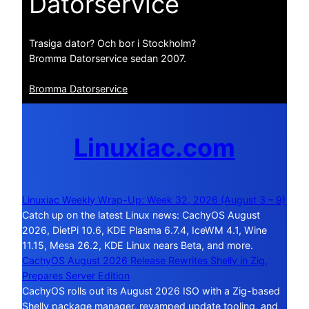
Datorservice
Trasiga dator? Och bor i Stockholm?
Bromma Datorservice sedan 2007.
Bromma Datorservice
Linuxiac.com
Linuxiac Weekly Wrap-Up: Week 32, 2026 (August 3 – 9)
Catch up on the latest Linux news: CachyOS August
2026, DietPi 10.6, KDE Plasma 6.7.4, IceWM 4.1, Wine
11.15, Mesa 26.2, KDE Linux nears Beta, and more.
CachyOS August 2026 Release Rewrites Shelly in Zig,
Prepares Server Edition
CachyOS rolls out its August 2026 ISO with a Zig-based
Shelly package manager, revamped update tooling, and