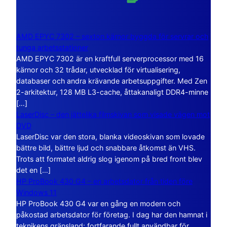
AMD EPYC 7302 – sexton kärnor byggda för servrar och
tunga arbetsstationer
AMD EPYC 7302 är en kraftfull serverprocessor med 16
kärnor och 32 trådar, utvecklad för virtualisering,
databaser och andra krävande arbetsuppgifter. Med Zen
2-arkitektur, 128 MB L3-cache, åttakanaligt DDR4-minne
[…]
LaserDisc – den jättelika filmskivan som visade vägen mot
DVD
LaserDisc var den stora, blanka videoskivan som lovade
bättre bild, bättre ljud och snabbare åtkomst än VHS.
Trots att formatet aldrig slog igenom på bred front blev
det en […]
HP ProBook 430 G4 – en arbetsdator från tiden före
Windows 11
HP ProBook 430 G4 var en gång en modern och
påkostad arbetsdator för företag. I dag har den hamnat i
teknikens gränsland: fortfarande fullt användbar för