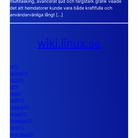
multitasking, avancerat ljud och färgstark grafik visade
det att hemdatorer kunde vara både kraftfulla och
användarvänliga långt […]
wiki.linux.se
nl(1)
nohup(1)
pon(1)
ld(1)
nm(1)
ndiff(1)
gstack(1)
pmap(1)
hugetop(1)
lsirq(1)
pcp-ipcs(1)