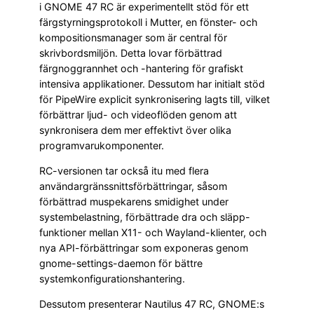
i GNOME 47 RC är experimentellt stöd för ett
färgstyrningsprotokoll i Mutter, en fönster- och
kompositionsmanager som är central för
skrivbordsmiljön. Detta lovar förbättrad
färgnoggrannhet och -hantering för grafiskt
intensiva applikationer. Dessutom har initialt stöd
för PipeWire explicit synkronisering lagts till, vilket
förbättrar ljud- och videoflöden genom att
synkronisera dem mer effektivt över olika
programvarukomponenter.
RC-versionen tar också itu med flera
användargränssnittsförbättringar, såsom
förbättrad muspekarens smidighet under
systembelastning, förbättrade dra och släpp-
funktioner mellan X11- och Wayland-klienter, och
nya API-förbättringar som exponeras genom
gnome-settings-daemon för bättre
systemkonfigurationshantering.
Dessutom presenterar Nautilus 47 RC, GNOME:s