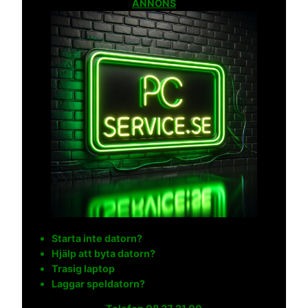
ANNONS
Starta inte datorn?
Hjälp att byta datorn?
Trasig laptop
Laggar speldatorn?