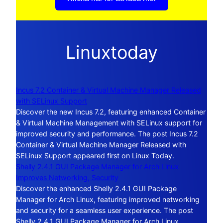
Linuxtoday
Incus 7.2 Container & Virtual Machine Manager Released
with SELinux Support
Discover the new Incus 7.2, featuring enhanced Container
& Virtual Machine Management with SELinux support for
improved security and performance. The post Incus 7.2
Container & Virtual Machine Manager Released with
SELinux Support appeared first on Linux Today.
Shelly 2.4.1 GUI Package Manager for Arch Linux
Improves Networking, Security
Discover the enhanced Shelly 2.4.1 GUI Package
Manager for Arch Linux, featuring improved networking
and security for a seamless user experience. The post
Shelly 2.4.1 GUI Package Manager for Arch Linux