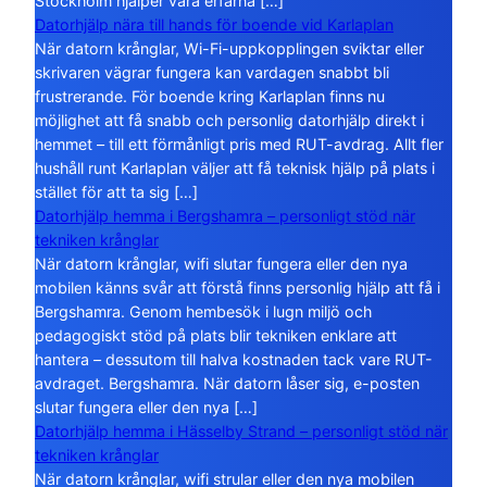
Stockholm hjälper våra erfarna […]
Datorhjälp nära till hands för boende vid Karlaplan
När datorn krånglar, Wi-Fi-uppkopplingen sviktar eller
skrivaren vägrar fungera kan vardagen snabbt bli
frustrerande. För boende kring Karlaplan finns nu
möjlighet att få snabb och personlig datorhjälp direkt i
hemmet – till ett förmånligt pris med RUT-avdrag. Allt fler
hushåll runt Karlaplan väljer att få teknisk hjälp på plats i
stället för att ta sig […]
Datorhjälp hemma i Bergshamra – personligt stöd när
tekniken krånglar
När datorn krånglar, wifi slutar fungera eller den nya
mobilen känns svår att förstå finns personlig hjälp att få i
Bergshamra. Genom hembesök i lugn miljö och
pedagogiskt stöd på plats blir tekniken enklare att
hantera – dessutom till halva kostnaden tack vare RUT-
avdraget. Bergshamra. När datorn låser sig, e-posten
slutar fungera eller den nya […]
Datorhjälp hemma i Hässelby Strand – personligt stöd när
tekniken krånglar
När datorn krånglar, wifi strular eller den nya mobilen