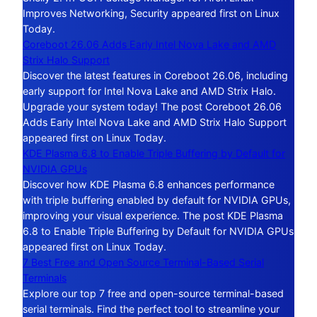
Improves Networking, Security appeared first on Linux
Today.
Coreboot 26.06 Adds Early Intel Nova Lake and AMD
Strix Halo Support
Discover the latest features in Coreboot 26.06, including
early support for Intel Nova Lake and AMD Strix Halo.
Upgrade your system today! The post Coreboot 26.06
Adds Early Intel Nova Lake and AMD Strix Halo Support
appeared first on Linux Today.
KDE Plasma 6.8 to Enable Triple Buffering by Default for
NVIDIA GPUs
Discover how KDE Plasma 6.8 enhances performance
with triple buffering enabled by default for NVIDIA GPUs,
improving your visual experience. The post KDE Plasma
6.8 to Enable Triple Buffering by Default for NVIDIA GPUs
appeared first on Linux Today.
7 Best Free and Open Source Terminal-Based Serial
Terminals
Explore our top 7 free and open-source terminal-based
serial terminals. Find the perfect tool to streamline your