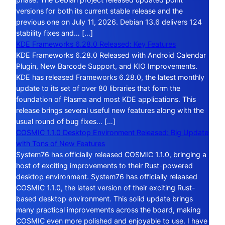
versions for both its current stable release and the
previous one on July 11, 2026. Debian 13.6 delivers 124
stability fixes and… […]
KDE Frameworks 6.28.0 Released: Key Features
KDE Frameworks 6.28.0 Released with Android Calendar
Plugin, New Barcode Support, and KIO Improvements.
KDE has released Frameworks 6.28.0, the latest monthly
update to its set of over 80 libraries that form the
foundation of Plasma and most KDE applications. This
release brings several useful new features along with the
usual round of bug fixes… […]
COSMIC 1.1.0 Desktop Environment Released: Big Update
with Tons of New Features
System76 has officially released COSMIC 1.1.0, bringing a
host of exciting improvements to their Rust-powered
desktop environment. System76 has officially released
COSMIC 1.1.0, the latest version of their exciting Rust-
based desktop environment. This solid update brings
many practical improvements across the board, making
COSMIC even more polished and enjoyable to use. I have