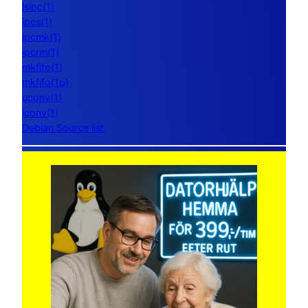
lsipc(1)
ipcs(1)
ipcmk(1)
ipcrm(1)
mkfifo(1)
mkfifo(1p)
uconv(1)
iconv(1)
Debian Source list