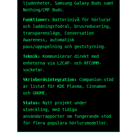
ljudenheter, Samsung Galaxy Buds samt
Nothing/CMF Buds.
Funktioner:
Batterinivå för hörlurar
och laddningsfodral, brusreducering,
transparensläge, Conversation
Awareness, automatisk
paus/uppspelning och geststyrning.
Teknik:
Kommunicerar direkt med
enheterna via L2CAP- och RFCOMM-
socketar.
Skrivbordsintegration:
Companion-stöd
är listat för KDE Plasma, Cinnamon
och GNOME.
Status:
Nytt projekt under
utveckling, med tidiga
användarrapporter om fungerande stöd
för flera populära hörlursmodeller.