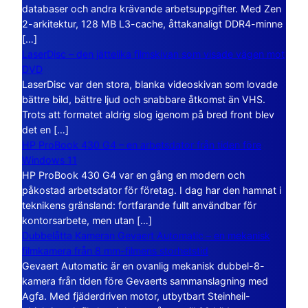
databaser och andra krävande arbetsuppgifter. Med Zen
2-arkitektur, 128 MB L3-cache, åttakanaligt DDR4-minne
[…]
LaserDisc – den jättelika filmskivan som visade vägen mot
DVD
LaserDisc var den stora, blanka videoskivan som lovade
bättre bild, bättre ljud och snabbare åtkomst än VHS.
Trots att formatet aldrig slog igenom på bred front blev
det en […]
HP ProBook 430 G4 – en arbetsdator från tiden före
Windows 11
HP ProBook 430 G4 var en gång en modern och
påkostad arbetsdator för företag. I dag har den hamnat i
teknikens gränsland: fortfarande fullt användbar för
kontorsarbete, men utan […]
Dubbelåtta Kameran Gevaert Automatic – en mekanisk
filmkamera från 8 mm-filmens storhetstid
Gevaert Automatic är en ovanlig mekanisk dubbel-8-
kamera från tiden före Gevaerts sammanslagning med
Agfa. Med fjäderdriven motor, utbytbart Steinheil-