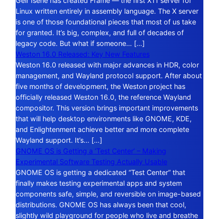
Geir Isene has created Frame — the first X11 server for
Linux written entirely in assembly language. The X server
is one of those foundational pieces that most of us take
for granted. It’s big, complex, and full of decades of
legacy code. But what if someone… […]
Weston 16.0 Released: Key New Features
Weston 16.0 released with major advances in HDR, color
management, and Wayland protocol support. After about
five months of development, the Weston project has
officially released Weston 16.0, the reference Wayland
compositor. This version brings important improvements
that will help desktop environments like GNOME, KDE,
and Enlightenment achieve better and more complete
Wayland support. It’s… […]
GNOME OS is Getting a ‘Test Center’ – Making
Experimental Software Testing Actually Usable
GNOME OS is getting a dedicated “Test Center” that
finally makes testing experimental apps and system
components safe, simple, and reversible on image-based
distributions. GNOME OS has always been that cool,
slightly wild playground for people who live and breathe