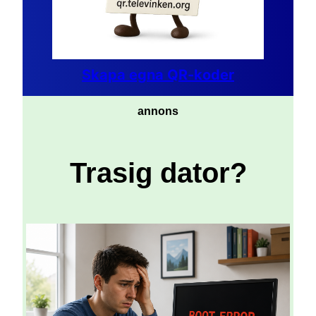
Skapa egna QR-koder
annons
Trasig dator?