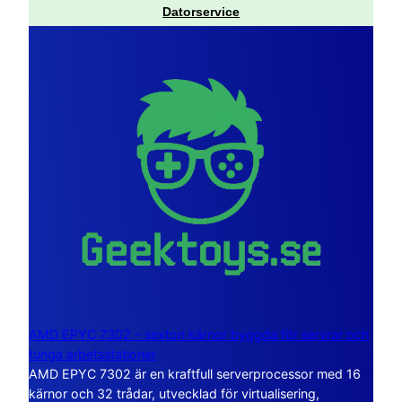
Datorservice
AMD EPYC 7302 – sexton kärnor byggda för servrar och
tunga arbetsstationer
AMD EPYC 7302 är en kraftfull serverprocessor med 16
kärnor och 32 trådar, utvecklad för virtualisering,