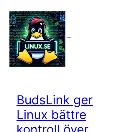
Hoppa
till
innehåll
BudsLink ger
Linux bättre
kontroll över