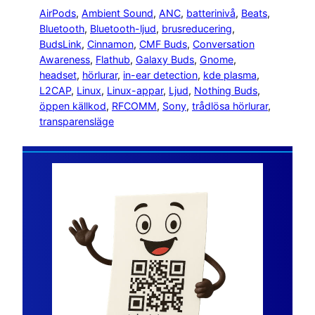
AirPods
, 
Ambient Sound
, 
ANC
, 
batterinivå
, 
Beats
, 
Bluetooth
, 
Bluetooth-ljud
, 
brusreducering
, 
BudsLink
, 
Cinnamon
, 
CMF Buds
, 
Conversation
Awareness
, 
Flathub
, 
Galaxy Buds
, 
Gnome
, 
headset
, 
hörlurar
, 
in-ear detection
, 
kde plasma
, 
L2CAP
, 
Linux
, 
Linux-appar
, 
Ljud
, 
Nothing Buds
, 
öppen källkod
, 
RFCOMM
, 
Sony
, 
trådlösa hörlurar
, 
transparensläge