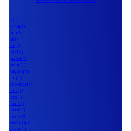
nl(1)
nohup(1)
pon(1)
ld(1)
nm(1)
ndiff(1)
gstack(1)
pmap(1)
hugetop(1)
lsirq(1)
pcp-ipcs(1)
lsipc(1)
ipcs(1)
ipcmk(1)
ipcrm(1)
mkfifo(1)
mkfifo(1p)
uconv(1)