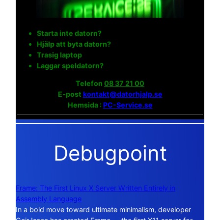
Starta inte datorn?
Hjälp att byta datorn?
Trasig laptop
Laggar speldatorn?
Telefon
08 37 21 00
E-post
kontakt@datorhjalp.se
Hemsida :
PC-Service.se
Debugpoint
Frame: The First Linux X Server Written Entirely in
Assembly Language
In a bold move toward ultimate minimalism, developer