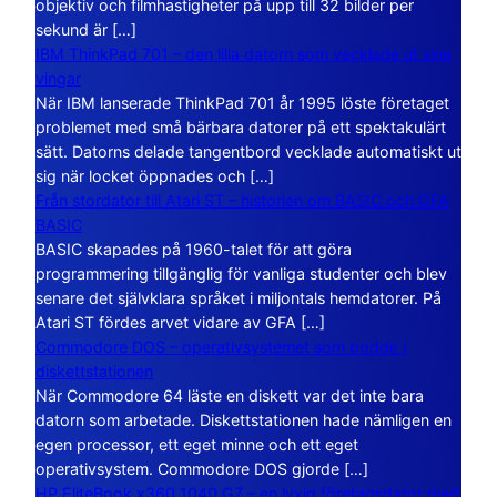
objektiv och filmhastigheter på upp till 32 bilder per
sekund är […]
IBM ThinkPad 701 – den lilla datorn som vecklade ut sina
vingar
När IBM lanserade ThinkPad 701 år 1995 löste företaget
problemet med små bärbara datorer på ett spektakulärt
sätt. Datorns delade tangentbord vecklade automatiskt ut
sig när locket öppnades och […]
Från stordator till Atari ST – historien om BASIC och GFA
BASIC
BASIC skapades på 1960-talet för att göra
programmering tillgänglig för vanliga studenter och blev
senare det självklara språket i miljontals hemdatorer. På
Atari ST fördes arvet vidare av GFA […]
Commodore DOS – operativsystemet som bodde i
diskettstationen
När Commodore 64 läste en diskett var det inte bara
datorn som arbetade. Diskettstationen hade nämligen en
egen processor, ett eget minne och ett eget
operativsystem. Commodore DOS gjorde […]
HP EliteBook x360 1040 G7 – en lyxig företagsdator med