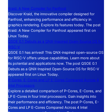
Kraid: A New Compiler for Panfrost
Discover Kraid, the innovative compiler designed for
Panfrost, enhancing performance and efficiency in
graphics rendering. Explore its features today. The post
Kraid: A New Compiler for Panfrost appeared first on
Linux Today.
QSOE 0.1 Debuts as a QNX-Inspired Open-Source OS for
RISC-V
QSOE 0.1 has arrived! This QNX-inspired open-source OS
for RISC-V offers unique capabilities. Learn more about
its potential and applications now. The post QSOE 0.1
Debuts as a QNX-Inspired Open-Source OS for RISC-V
appeared first on Linux Today.
P-Cores, E-Cores and LP E-Cores Compared Across 4
Intel Processors
Explore a detailed comparison of P-Cores, E-Cores, and
LP E-Cores in four Intel processors. Gain insights into
their performance and efficiency. The post P-Cores, E-
Cores and LP E-Cores Compared Across 4 Intel