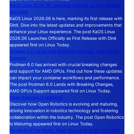
KaOS Linux 2026.06 Launches Officially as First Release
with Dinit
KaOS Linux 2026.06 is here, marking its first release with
Dinit. Dive into the latest updates and improvements that
enhance your Linux experience. The post KaOS Linux
2026.06 Launches Officially as First Release with Dinit
appeared first on Linux Today.
Podman 6.0 Lands with Breaking Changes, AMD GPUs
Support
Podman 6.0 has arrived with crucial breaking changes
and support for AMD GPUs. Find out how these updates
can impact your container workflows and performance.
The post Podman 6.0 Lands with Breaking Changes,
AMD GPUs Support appeared first on Linux Today.
Open Robotics Is Maturing
Discover how Open Robotics is evolving and maturing,
driving innovation in robotics technology and fostering
collaboration within the industry. The post Open Robotics
Is Maturing appeared first on Linux Today.
For Most of the World, Open-Source AI Is the Only Way