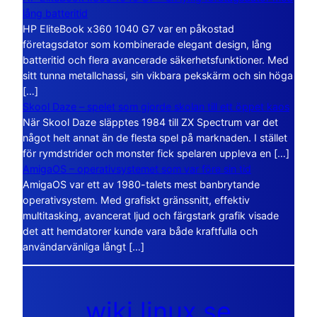
lång batteritid
HP EliteBook x360 1040 G7 var en påkostad
företagsdator som kombinerade elegant design, lång
batteritid och flera avancerade säkerhetsfunktioner. Med
sitt tunna metallchassi, sin vikbara pekskärm och sin höga
[…]
Skool Daze – spelet som gjorde skolan till ett öppet kaos
När Skool Daze släpptes 1984 till ZX Spectrum var det
något helt annat än de flesta spel på marknaden. I stället
för rymdstrider och monster fick spelaren uppleva en […]
AmigaOS – operativsystemet som var före sin tid
AmigaOS var ett av 1980-talets mest banbrytande
operativsystem. Med grafiskt gränssnitt, effektiv
multitasking, avancerat ljud och färgstark grafik visade
det att hemdatorer kunde vara både kraftfulla och
användarvänliga långt […]
wiki.linux.se