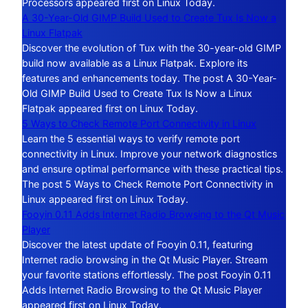
Processors appeared first on Linux Today.
A 30-Year-Old GIMP Build Used to Create Tux Is Now a
Linux Flatpak
Discover the evolution of Tux with the 30-year-old GIMP
build now available as a Linux Flatpak. Explore its
features and enhancements today. The post A 30-Year-
Old GIMP Build Used to Create Tux Is Now a Linux
Flatpak appeared first on Linux Today.
5 Ways to Check Remote Port Connectivity in Linux
Learn the 5 essential ways to verify remote port
connectivity in Linux. Improve your network diagnostics
and ensure optimal performance with these practical tips.
The post 5 Ways to Check Remote Port Connectivity in
Linux appeared first on Linux Today.
Fooyin 0.11 Adds Internet Radio Browsing to the Qt Music
Player
Discover the latest update of Fooyin 0.11, featuring
Internet radio browsing in the Qt Music Player. Stream
your favorite stations effortlessly. The post Fooyin 0.11
Adds Internet Radio Browsing to the Qt Music Player
appeared first on Linux Today.