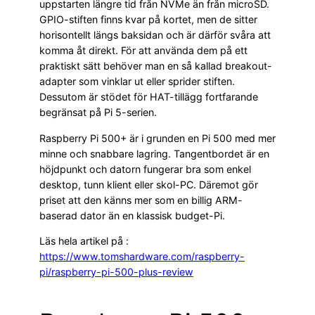
uppstarten längre tid från NVMe än från microSD.
GPIO-stiften finns kvar på kortet, men de sitter
horisontellt längs baksidan och är därför svåra att
komma åt direkt. För att använda dem på ett
praktiskt sätt behöver man en så kallad breakout-
adapter som vinklar ut eller sprider stiften.
Dessutom är stödet för HAT-tillägg fortfarande
begränsat på Pi 5-serien.
Raspberry Pi 500+ är i grunden en Pi 500 med mer
minne och snabbare lagring. Tangentbordet är en
höjdpunkt och datorn fungerar bra som enkel
desktop, tunn klient eller skol-PC. Däremot gör
priset att den känns mer som en billig ARM-
baserad dator än en klassisk budget-Pi.
Läs hela artikel på :
https://www.tomshardware.com/raspberry-
pi/raspberry-pi-500-plus-review