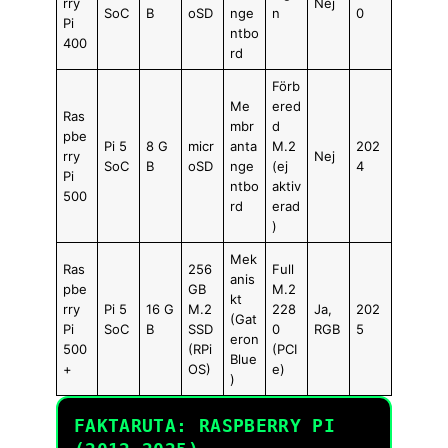
rry
Nej
SoC
B
oSD
nge
n
0
Pi
ntbo
400
rd
Förb
Me
ered
Ras
mbr
d
pbe
Pi 5
8 G
micr
anta
M.2
202
rry
Nej
SoC
B
oSD
nge
(ej
4
Pi
ntbo
aktiv
500
rd
erad
)
Mek
Ras
256
Full
anis
pbe
GB
M.2
kt
rry
Pi 5
16 G
M.2
228
Ja,
202
(Gat
Pi
SoC
B
SSD
0
RGB
5
eron
500
(RPi
(PCI
Blue
+
OS)
e)
)
FAKTARUTA: RASPBERRY PI