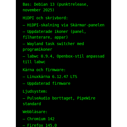
Bas: Debian 13 (punktrelease,
november 2025)
HiDPI och skrivbord:
– HiDPI-skalning via Skärmar-panelen
– Uppdaterade ikoner (panel,
filhanterare, appar)
– Wayland task switcher med
programikoner
– labwc 0.9.4, Openbox-stil anpassad
till labwc
Kärna och firmware:
– Linuxkärna 6.12.47 LTS
– Uppdaterad firmware
Ljudsystem:
– PulseAudio borttaget, PipeWire
standard
Webbläsare:
– Chromium 142
– Firefox 145.0