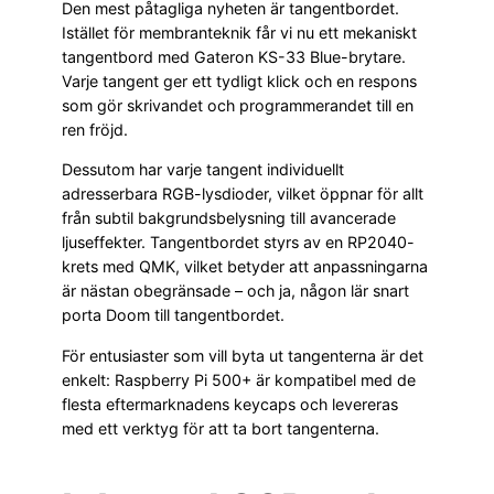
Den mest påtagliga nyheten är tangentbordet.
Istället för membranteknik får vi nu ett mekaniskt
tangentbord med Gateron KS-33 Blue-brytare.
Varje tangent ger ett tydligt klick och en respons
som gör skrivandet och programmerandet till en
ren fröjd.
Dessutom har varje tangent individuellt
adresserbara RGB-lysdioder, vilket öppnar för allt
från subtil bakgrundsbelysning till avancerade
ljuseffekter. Tangentbordet styrs av en RP2040-
krets med QMK, vilket betyder att anpassningarna
är nästan obegränsade – och ja, någon lär snart
porta Doom till tangentbordet.
För entusiaster som vill byta ut tangenterna är det
enkelt: Raspberry Pi 500+ är kompatibel med de
flesta eftermarknadens keycaps och levereras
med ett verktyg för att ta bort tangenterna.