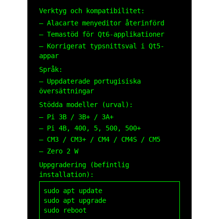
Verktyg och kompatibilitet:
– Alacarte menyeditor återinförd
– Temastöd för Qt6-applikationer
– Korrigerat typsnittsval i Qt5-
appar
Språk:
– Uppdaterade portugisiska
översättningar
Stödda modeller (urval):
– Pi 3B / 3B+ / 3A+
– Pi 4B, 400, 5, 500, 500+
– CM3 / CM3+ / CM4 / CM4S / CM5
– Zero 2 W
Uppgradering (befintlig
installation):
sudo apt update

sudo apt upgrade

sudo reboot
