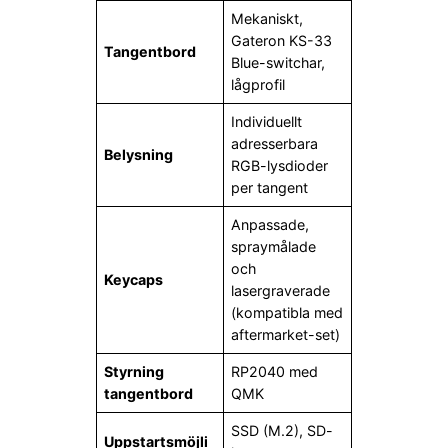
Mekaniskt,
Gateron KS-33
Tangentbord
Blue-switchar,
lågprofil
Individuellt
adresserbara
Belysning
RGB-lysdioder
per tangent
Anpassade,
spraymålade
och
Keycaps
lasergraverade
(kompatibla med
aftermarket-set)
Styrning
RP2040 med
tangentbord
QMK
SSD (M.2), SD-
Uppstartsmöjli