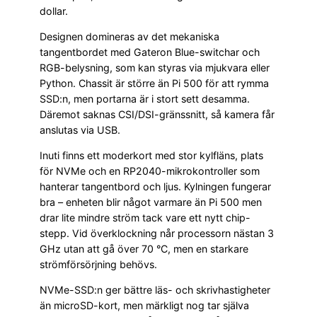
dollar.
Designen domineras av det mekaniska
tangentbordet med Gateron Blue-switchar och
RGB-belysning, som kan styras via mjukvara eller
Python. Chassit är större än Pi 500 för att rymma
SSD:n, men portarna är i stort sett desamma.
Däremot saknas CSI/DSI-gränssnitt, så kamera får
anslutas via USB.
Inuti finns ett moderkort med stor kylfläns, plats
för NVMe och en RP2040-mikrokontroller som
hanterar tangentbord och ljus. Kylningen fungerar
bra – enheten blir något varmare än Pi 500 men
drar lite mindre ström tack vare ett nytt chip-
stepp. Vid överklockning når processorn nästan 3
GHz utan att gå över 70 °C, men en starkare
strömförsörjning behövs.
NVMe-SSD:n ger bättre läs- och skrivhastigheter
än microSD-kort, men märkligt nog tar själva