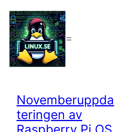
Hoppa
till
innehåll
Novemberuppda
teringen av
Raspberry Pi OS