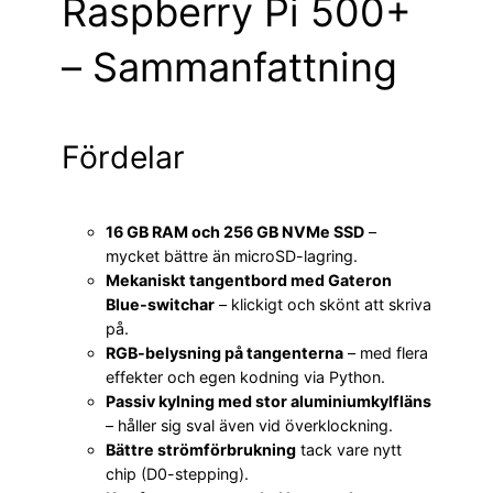
Raspberry Pi 500+
– Sammanfattning
Fördelar
16 GB RAM och 256 GB NVMe SSD
–
mycket bättre än microSD-lagring.
Mekaniskt tangentbord med Gateron
Blue-switchar
– klickigt och skönt att skriva
på.
RGB-belysning på tangenterna
– med flera
effekter och egen kodning via Python.
Passiv kylning med stor aluminiumkylfläns
– håller sig sval även vid överklockning.
Bättre strömförbrukning
tack vare nytt
chip (D0-stepping).