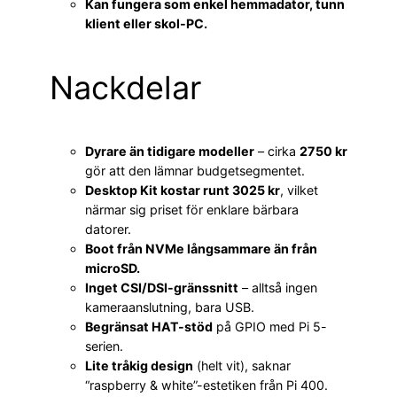
Kan fungera som enkel hemmadator, tunn
klient eller skol-PC.
Nackdelar
Dyrare än tidigare modeller
– cirka
2750 kr
gör att den lämnar budgetsegmentet.
Desktop Kit kostar runt 3025 kr
, vilket
närmar sig priset för enklare bärbara
datorer.
Boot från NVMe långsammare än från
microSD.
Inget CSI/DSI-gränssnitt
– alltså ingen
kameraanslutning, bara USB.
Begränsat HAT-stöd
på GPIO med Pi 5-
serien.
Lite tråkig design
(helt vit), saknar
“raspberry & white”-estetiken från Pi 400.