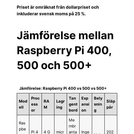
Priset är omräknat från dollarpriset och
inkluderar svensk moms på 25 %.
Jämförelse mellan
Raspberry Pi 400,
500 och 500+
Jämförelse: Raspberry Pi 400 vs 500 vs 500+
Proc
Tan
Exp
Bely
Mod
RA
Lagr
Släp
ess
gent
ansi
snin
ell
M
ing
pår
or
bord
on
g
Me
Ras
mbr
pbe
Pi 4
4 G
micr
anta
Inge
202