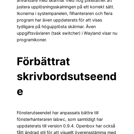
användare med skärmar med hög pixeltäthet att
justera upplösningsskalningen på ett korrekt sätt.
Ikonerna i systempanelen, filhanteraren och flera
program har även uppdaterats för att visas
tydligare på högupplösta skärmar. Även
uppgiftsväxlaren (task switcher) i Wayland visar nu
programikoner.
Förbättrat
skrivbordsutseend
e
Fönsterutseendet har anpassats bättre till
fönsterhanteraren labwc, som samtidigt har
uppdaterats till version 0.9.4. Openbox har också
fått ändrad stil för att visuellt överensstämma med