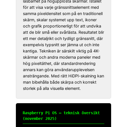
läsbarhet på högupplösta skärmar. Istället
för att visa varje gränssnittselement med
samma pixeldensitet som på en traditionell
skärm, skalar systemet upp text, ikoner
och grafik proportionerligt för att undvika
att de blir små eller svårlästa. Resultatet blir
ett mer detaljrikt och tydligt gränssnitt, där
exempelvis typsnitt ser jämna ut och inte
kantiga. Tekniken är särskilt viktig på 4K-
skärmar och andra moderna paneler med
hög pixeltäthet, där standardrendering
annars kan göra användarupplevelsen
ansträngande. Med rätt HiDPI-skalning kan
man bibehålla både skärpa och korrekt
storlek på alla visuella element.
Raspberry Pi OS – teknisk översikt
(november 2025)