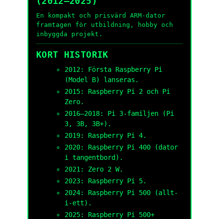
(2012–2025)
En kompakt och prisvärd ARM-dator
framtagen för utbildning, hobby och
inbyggda projekt.
KORT HISTORIK
2012: Första Raspberry Pi
(Model B) lanseras.
2015: Raspberry Pi 2 och Pi
Zero.
2016–2018: Pi 3-familjen (Pi
3, 3B, 3B+).
2019: Raspberry Pi 4.
2020: Raspberry Pi 400 (dator
i tangentbord).
2021: Zero 2 W.
2023: Raspberry Pi 5.
2024: Raspberry Pi 500 (allt-
i-ett).
2025: Raspberry Pi 500+