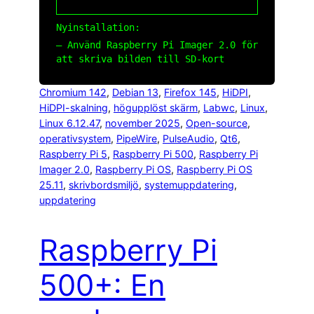
Nyinstallation:
– Använd Raspberry Pi Imager 2.0 för
att skriva bilden till SD-kort
Chromium 142
, 
Debian 13
, 
Firefox 145
, 
HiDPI
, 
HiDPI-skalning
, 
högupplöst skärm
, 
Labwc
, 
Linux
, 
Linux 6.12.47
, 
november 2025
, 
Open-source
, 
operativsystem
, 
PipeWire
, 
PulseAudio
, 
Qt6
, 
Raspberry Pi 5
, 
Raspberry Pi 500
, 
Raspberry Pi
Imager 2.0
, 
Raspberry Pi OS
, 
Raspberry Pi OS
25.11
, 
skrivbordsmiljö
, 
systemuppdatering
, 
uppdatering
Raspberry Pi
500+: En