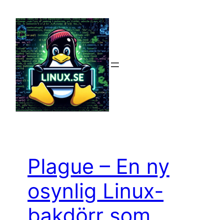
Hoppa
till
innehåll
Plague – En ny
osynlig Linux-
bakdörr som