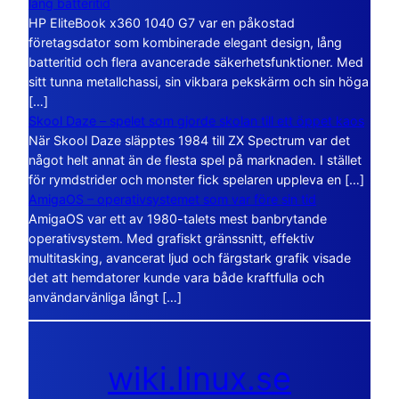
lång batteritid
HP EliteBook x360 1040 G7 var en påkostad
företagsdator som kombinerade elegant design, lång
batteritid och flera avancerade säkerhetsfunktioner. Med
sitt tunna metallchassi, sin vikbara pekskärm och sin höga
[…]
Skool Daze – spelet som gjorde skolan till ett öppet kaos
När Skool Daze släpptes 1984 till ZX Spectrum var det
något helt annat än de flesta spel på marknaden. I stället
för rymdstrider och monster fick spelaren uppleva en […]
AmigaOS – operativsystemet som var före sin tid
AmigaOS var ett av 1980-talets mest banbrytande
operativsystem. Med grafiskt gränssnitt, effektiv
multitasking, avancerat ljud och färgstark grafik visade
det att hemdatorer kunde vara både kraftfulla och
användarvänliga långt […]
wiki.linux.se