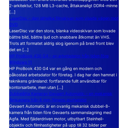
2-arkitektur, 128 MB L3-cache, åttakanaligt DDR4-minne
[…]
LaserDisc – den jättelika filmskivan som visade vägen mot
DVD
LaserDisc var den stora, blanka videoskivan som lovade
bättre bild, bättre ljud och snabbare åtkomst än VHS.
Trots att formatet aldrig slog igenom på bred front blev
det en […]
HP ProBook 430 G4 – en arbetsdator från tiden före
Windows 11
HP ProBook 430 G4 var en gång en modern och
påkostad arbetsdator för företag. I dag har den hamnat i
teknikens gränsland: fortfarande fullt användbar för
kontorsarbete, men utan […]
Dubbelåtta Kameran Gevaert Automatic – en mekanisk
filmkamera från 8 mm-filmens storhetstid
Gevaert Automatic är en ovanlig mekanisk dubbel-8-
kamera från tiden före Gevaerts sammanslagning med
Agfa. Med fjäderdriven motor, utbytbart Steinheil-
objektiv och filmhastigheter på upp till 32 bilder per