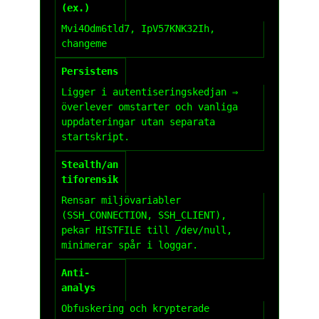
(ex.)
Mvi4Odm6tld7
,
IpV57KNK32Ih
,
changeme
Persistens
Ligger i autentiseringskedjan ⇒
överlever omstarter och vanliga
uppdateringar utan separata
startskript.
Stealth/an
tiforensik
Rensar miljövariabler
(
SSH_CONNECTION
,
SSH_CLIENT
),
pekar
HISTFILE
till
/dev/null
,
minimerar spår i loggar.
Anti-
analys
Obfuskering och krypterade