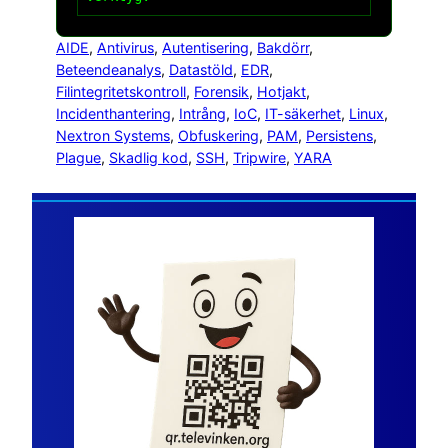
AIDE
, 
Antivirus
, 
Autentisering
, 
Bakdörr
, 
Beteendeanalys
, 
Datastöld
, 
EDR
, 
Filintegritetskontroll
, 
Forensik
, 
Hotjakt
, 
Incidenthantering
, 
Intrång
, 
IoC
, 
IT-säkerhet
, 
Linux
, 
Nextron Systems
, 
Obfuskering
, 
PAM
, 
Persistens
, 
Plague
, 
Skadlig kod
, 
SSH
, 
Tripwire
, 
YARA