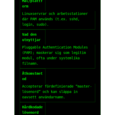
Mål/plattf
orm
Linuxservrar och arbetsstationer
där PAM används (t.ex.
sshd
,
login
,
sudo
).
Vad den
utnyttjar
Pluggable Authentication Modules
(PAM); maskerar sig som legitim
modul, ofta under systemlika
filnamn.
Åtkomstmet
od
Accepterar fördefinierade “master-
lösenord” och kan släppa in
oavsett användarnamn.
Hårdkodade
lösenord