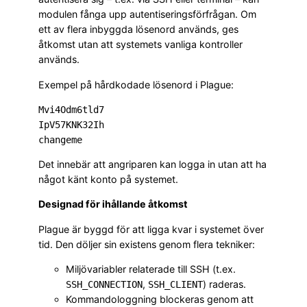
modulen fånga upp autentiseringsförfrågan. Om
ett av flera inbyggda lösenord används, ges
åtkomst utan att systemets vanliga kontroller
används.
Exempel på hårdkodade lösenord i Plague:
Mvi4Odm6tld7

IpV57KNK32Ih

Det innebär att angriparen kan logga in utan att ha
något känt konto på systemet.
Designad för ihållande åtkomst
Plague är byggd för att ligga kvar i systemet över
tid. Den döljer sin existens genom flera tekniker:
Miljövariabler relaterade till SSH (t.ex.
,
) raderas.
SSH_CONNECTION
SSH_CLIENT
Kommandologgning blockeras genom att