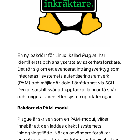
En ny bakdörr för Linux, kallad
Plague
, har
identifierats och analyserats av säkerhetsforskare.
Det rör sig om ett avancerat intrångsverktyg som
integreras i systemets autentiseringsramverk
(PAM) och möjliggör dold fjärråtkomst via SSH.
Den är särskilt svår att upptäcka, lämnar få spår
och fungerar även efter systemuppdateringar.
Bakdörr via PAM-modul
Plague är skriven som en PAM-modul, vilket
innebär att den laddas direkt i systemets
inloggningsflöde. När en användare försöker
autentisera sig – t.ex. via SSH eller terminal – kan