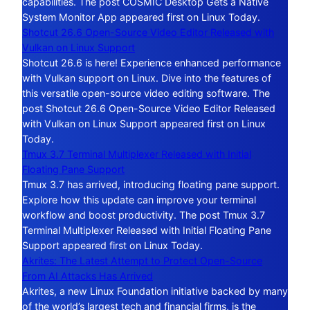
capabilities. The post COSMIC Desktop Gets a Native
System Monitor App appeared first on Linux Today.
Shotcut 26.6 Open-Source Video Editor Released with
Vulkan on Linux Support
Shotcut 26.6 is here! Experience enhanced performance
with Vulkan support on Linux. Dive into the features of
this versatile open-source video editing software. The
post Shotcut 26.6 Open-Source Video Editor Released
with Vulkan on Linux Support appeared first on Linux
Today.
Tmux 3.7 Terminal Multiplexer Released with Initial
Floating Pane Support
Tmux 3.7 has arrived, introducing floating pane support.
Explore how this update can improve your terminal
workflow and boost productivity. The post Tmux 3.7
Terminal Multiplexer Released with Initial Floating Pane
Support appeared first on Linux Today.
Akrites: The Latest Attempt to Protect Open-Source
From AI Attacks Has Arrived
Akrites, a new Linux Foundation initiative backed by many
of the world’s largest tech and financial firms, is the