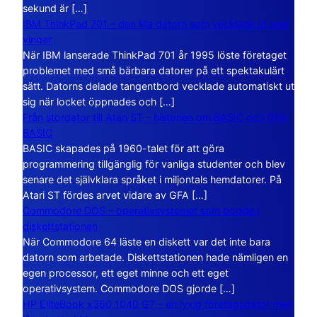
sekund är […]
IBM ThinkPad 701 – den lilla datorn som vecklade ut sina
vingar
När IBM lanserade ThinkPad 701 år 1995 löste företaget
problemet med små bärbara datorer på ett spektakulärt
sätt. Datorns delade tangentbord vecklade automatiskt ut
sig när locket öppnades och […]
Från stordator till Atari ST – historien om BASIC och GFA
BASIC
BASIC skapades på 1960-talet för att göra
programmering tillgänglig för vanliga studenter och blev
senare det självklara språket i miljontals hemdatorer. På
Atari ST fördes arvet vidare av GFA […]
Commodore DOS – operativsystemet som bodde i
diskettstationen
När Commodore 64 läste en diskett var det inte bara
datorn som arbetade. Diskettstationen hade nämligen en
egen processor, ett eget minne och ett eget
operativsystem. Commodore DOS gjorde […]
HP EliteBook x360 1040 G7 – en lyxig företagsdator med