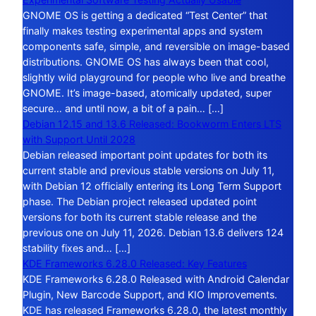
GNOME OS is getting a dedicated “Test Center” that
finally makes testing experimental apps and system
components safe, simple, and reversible on image-based
distributions. GNOME OS has always been that cool,
slightly wild playground for people who live and breathe
GNOME. It’s image-based, atomically updated, super
secure… and until now, a bit of a pain… […]
Debian 12.15 and 13.6 Released: Bookworm Enters LTS
with Support Until 2028
Debian released important point updates for both its
current stable and previous stable versions on July 11,
with Debian 12 officially entering its Long Term Support
phase. The Debian project released updated point
versions for both its current stable release and the
previous one on July 11, 2026. Debian 13.6 delivers 124
stability fixes and… […]
KDE Frameworks 6.28.0 Released: Key Features
KDE Frameworks 6.28.0 Released with Android Calendar
Plugin, New Barcode Support, and KIO Improvements.
KDE has released Frameworks 6.28.0, the latest monthly