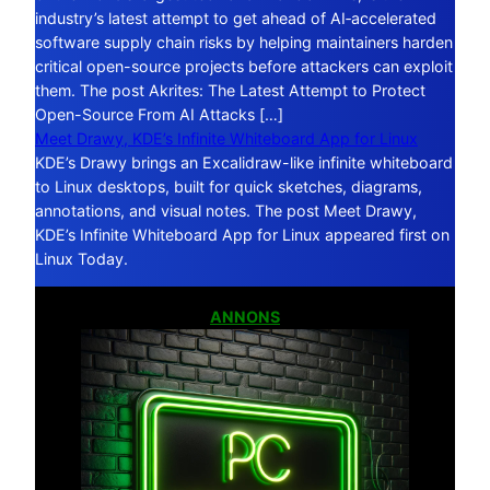
industry’s latest attempt to get ahead of AI‑accelerated
software supply chain risks by helping maintainers harden
critical open-source projects before attackers can exploit
them. The post Akrites: The Latest Attempt to Protect
Open-Source From AI Attacks […]
Meet Drawy, KDE’s Infinite Whiteboard App for Linux
KDE’s Drawy brings an Excalidraw-like infinite whiteboard
to Linux desktops, built for quick sketches, diagrams,
annotations, and visual notes. The post Meet Drawy,
KDE’s Infinite Whiteboard App for Linux appeared first on
Linux Today.
ANNONS