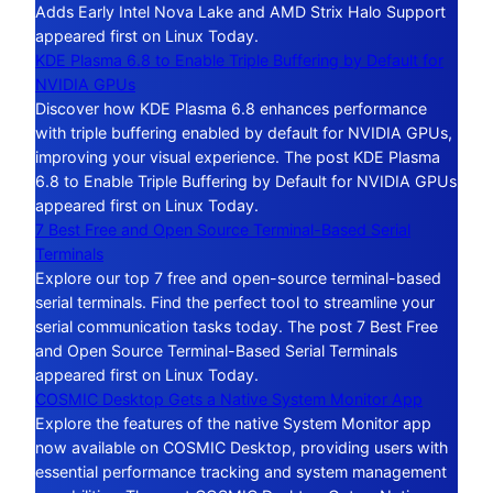
Adds Early Intel Nova Lake and AMD Strix Halo Support
appeared first on Linux Today.
KDE Plasma 6.8 to Enable Triple Buffering by Default for
NVIDIA GPUs
Discover how KDE Plasma 6.8 enhances performance
with triple buffering enabled by default for NVIDIA GPUs,
improving your visual experience. The post KDE Plasma
6.8 to Enable Triple Buffering by Default for NVIDIA GPUs
appeared first on Linux Today.
7 Best Free and Open Source Terminal-Based Serial
Terminals
Explore our top 7 free and open-source terminal-based
serial terminals. Find the perfect tool to streamline your
serial communication tasks today. The post 7 Best Free
and Open Source Terminal-Based Serial Terminals
appeared first on Linux Today.
COSMIC Desktop Gets a Native System Monitor App
Explore the features of the native System Monitor app
now available on COSMIC Desktop, providing users with
essential performance tracking and system management