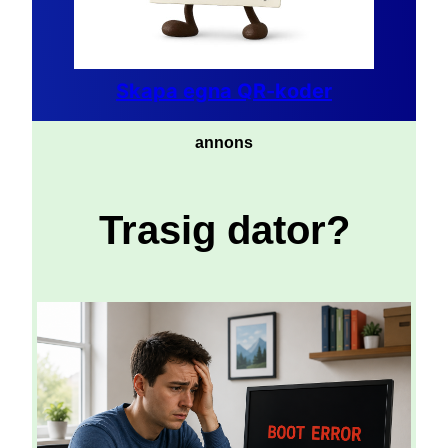
Skapa egna QR-koder
annons
Trasig dator?