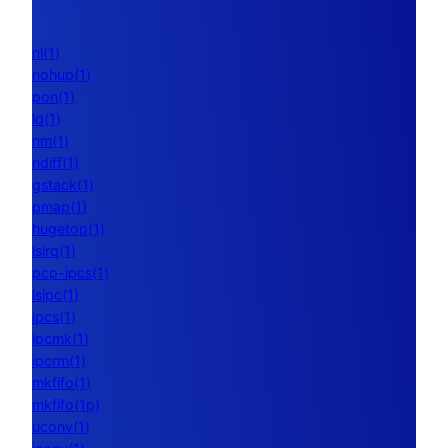
nl(1)
nohup(1)
pon(1)
ld(1)
nm(1)
ndiff(1)
gstack(1)
pmap(1)
hugetop(1)
lsirq(1)
pcp-ipcs(1)
lsipc(1)
ipcs(1)
ipcmk(1)
ipcrm(1)
mkfifo(1)
mkfifo(1p)
uconv(1)