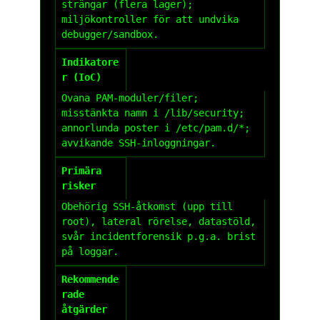
strängar (flera lager);
miljökontroller för att undvika
debugger/sandbox.
Indikatore
r (IoC)
Ovana PAM-moduler/filer;
misstänkta namn i
/lib/security
;
annorlunda poster i
/etc/pam.d/*
;
avvikande SSH-inloggningar.
Primära
risker
Obehörig SSH-åtkomst (upp till
root), lateral rörelse, datastöld,
svår incidentforensik p.g.a. brist
på loggar.
Rekommende
rade
åtgärder