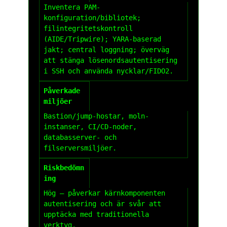
Inventera PAM-
konfiguration/bibliotek;
filintegritetskontroll
(AIDE/Tripwire); YARA-baserad
jakt; central loggning; överväg
att stänga lösenordsautentisering
i SSH och använda nycklar/FIDO2.
Påverkade
miljöer
Bastion/jump-hostar, moln-
instanser, CI/CD-noder,
databasserver- och
filserversmiljöer.
Riskbedömn
ing
Hög – påverkar kärnkomponenten
autentisering och är svår att
upptäcka med traditionella
verktyg.