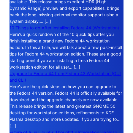
available. This release brings excellent HDR (High
Dynamic Range) preview and export capabilities, brings
back the long-missing external monitor support using a
system display,… […]
10 Things to do After Installing Fedora 44 (Workstation)
Here’s a quick rundown of the 10 quick tips after you
finish installing a brand new Fedora 44 workstation
edition. In this article, we will talk about a few post-install
tips for Fedora 44 workstation edition. These are a good
starting point if you are installing a fresh Fedora 44
workstation edition for all user… […]
Upgrade to Fedora 44 from Fedora 43 Workstation (GUI
and CLI)
Here’s are the quick steps on how you can upgrade to
the Fedora 44 version. Fedora 44 is officially available for
download and the upgrade channels are now available.
This release brings the latest and greatest GNOME 50
desktop for workstation editions, refinements to KDE
Plasma desktop and more updates. If you are trying to…
[…]
Future of AI in Ubuntu: Thoughtful Integration via Snap