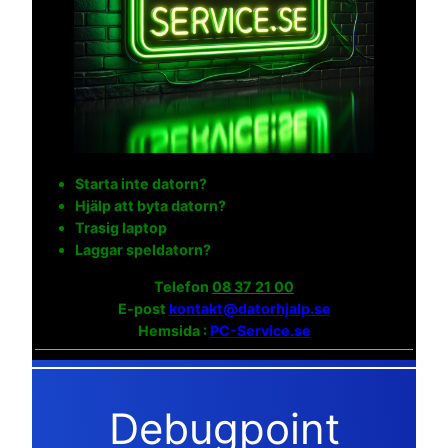
Starta inte datorn?
Hjälp att byta datorn?
Trasig laptop
Laggar speldatorn?
Telefon
08 37 21 00
E-post
kontakt@datorhjalp.se
Hemsida :
PC-Service.se
Debugpoint