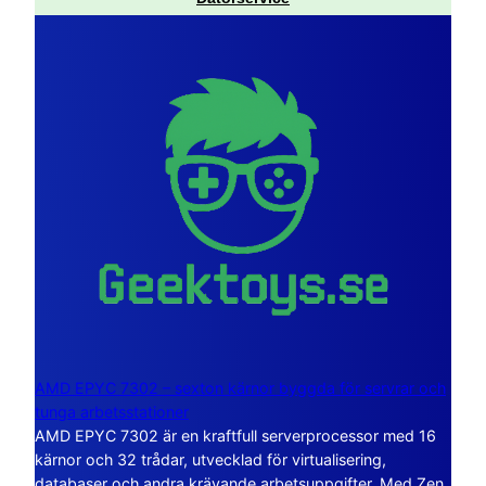
AMD EPYC 7302 – sexton kärnor byggda för servrar och
tunga arbetsstationer
AMD EPYC 7302 är en kraftfull serverprocessor med 16
kärnor och 32 trådar, utvecklad för virtualisering,
databaser och andra krävande arbetsuppgifter. Med Zen