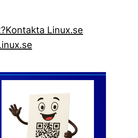
x?
Kontakta Linux.se
inux.se