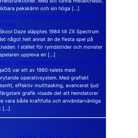
rhetsfunktioner. Med sitt tunna metallchassi,
vikbara pekskärm och sin höga […]
l Daze – spelet som gjorde skolan till ett
t kaos
Skool Daze släpptes 1984 till ZX Spectrum
det något helt annat än de flesta spel på
naden. I stället för rymdstrider och monster
 spelaren uppleva en […]
aOS – operativsystemet som var före sin tid
aOS var ett av 1980-talets mest
rytande operativsystem. Med grafiskt
ssnitt, effektiv multitasking, avancerat ljud
färgstark grafik visade det att hemdatorer
e vara både kraftfulla och användarvänliga
t […]
wiki.linux.se