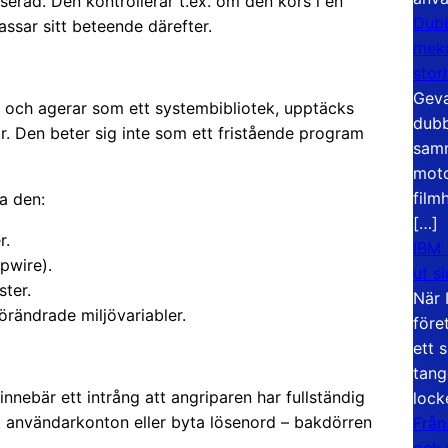
serad. Den kontrollerar t.ex. om den körs i en
Dubb
assar sitt beteende därefter.
meka
stor
Geva
n och agerar som ett systembibliotek, upptäcks
dubb
r. Den beter sig inte som ett fristående program
samm
moto
film
a den:
[…]
r.
IBM 
ipwire).
ut s
ter.
När 
örändrade miljövariabler.
före
ett 
tang
nnebär ett intrång att angriparen har fullständig
lock
rt användarkonton eller byta lösenord – bakdörren
Från
och