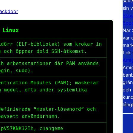
säke
sin 
backdoor
Skoo
öppe
 Linux
När 
var 
kdörr (ELF-bibliotek) som krokar in
mark
g och öppnar dold SSH-åtkomst.
fick
Amig
ch arbetsstationer där PAM används
Amig
ogin
,
sudo
).
banb
grän
entication Modules (PAM); maskerar
och 
m modul, ofta under systemlika
kund
lång
definierade “master-lösenord” och
oavsett användarnamn.
IpV57KNK32Ih
,
changeme