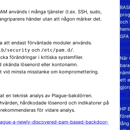
BASI
r PAM används i många tjänster (t.ex. SSH, sudo,
prog
 angriparens händer utan att någon märker det.
och 
hemd
GFA
a att endast förväntade moduler används.
Com
och
.
ib/security
/etc/pam.d/
i di
cka förändringar i kritiska systemfiler.
När 
ed okända lösenord eller kontonamn.
bara
t vid minsta misstanke om kompromettering.
näml
ett 
gjor
HP E
at en teknisk analys av Plague-bakdörren.
före
shvärden, hårdkodade lösenord och indikatorer på
HP E
t rekommenderas för vidare analys.
före
lague-a-newly-discovered-pam-based-backdoor-
lång