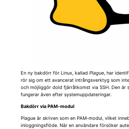
En ny bakdörr för Linux, kallad
Plague
, har ident
rör sig om ett avancerat intrångsverktyg som int
och möjliggör dold fjärråtkomst via SSH. Den är s
fungerar även efter systemuppdateringar.
Bakdörr via PAM-modul
Plague är skriven som en PAM-modul, vilket inneb
inloggningsflöde. När en användare försöker autent