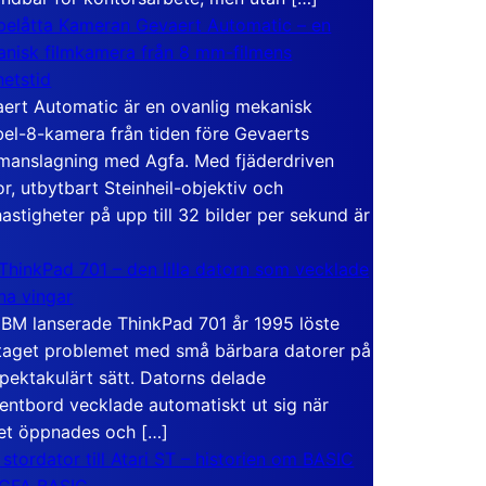
elåtta Kameran Gevaert Automatic – en
nisk filmkamera från 8 mm-filmens
hetstid
ert Automatic är en ovanlig mekanisk
el-8-kamera från tiden före Gevaerts
anslagning med Agfa. Med fjäderdriven
r, utbytbart Steinheil-objektiv och
hastigheter på upp till 32 bilder per sekund är
ThinkPad 701 – den lilla datorn som vecklade
ina vingar
IBM lanserade ThinkPad 701 år 1995 löste
taget problemet med små bärbara datorer på
spektakulärt sätt. Datorns delade
entbord vecklade automatiskt ut sig när
et öppnades och […]
 stordator till Atari ST – historien om BASIC
 GFA BASIC