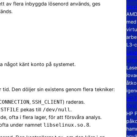
tt av flera inbyggda lösenord används, ges
serv
vänds.
AMD 
med 
virt
arbe
L3-c
Lase
väg
 ha något känt konto på systemet.
Lase
lova
åtko
 tid. Den döljer sin existens genom flera tekniker:
igen
HP P
,
) raderas.
CONNECTION
SSH_CLIENT
före
pekas till
.
ISTFILE
/dev/null
HP P
 ofta i flera lager, för att försvåra analys.
påko
, ofta under namnet
.
libselinux.so.8
hamn
anvä