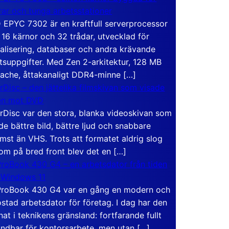
rar och tunga arbetsstationer
EPYC 7302 är en kraftfull serverprocessor
16 kärnor och 32 trådar, utvecklad för
ualisering, databaser och andra krävande
tsuppgifter. Med Zen 2-arkitektur, 128 MB
ache, åttakanaligt DDR4-minne […]
rDisc – den jättelika filmskivan som visade
en mot DVD
rDisc var den stora, blanka videoskivan som
de bättre bild, bättre ljud och snabbare
mst än VHS. Trots att formatet aldrig slog
om på bred front blev det en […]
roBook 430 G4 – en arbetsdator från tiden
 Windows 11
roBook 430 G4 var en gång en modern och
stad arbetsdator för företag. I dag har den
at i teknikens gränsland: fortfarande fullt
ndbar för kontorsarbete, men utan […]