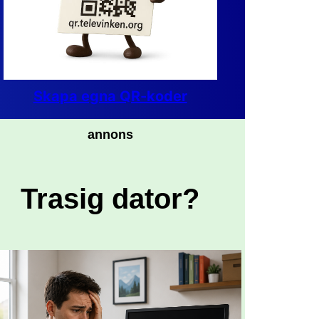
Skapa egna QR-koder
annons
Trasig dator?