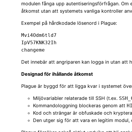
modulen fånga upp autentiseringsförfrågan. Om e
åtkomst utan att systemets vanliga kontroller an
Exempel på hårdkodade lösenord i Plague:
Mvi4Odm6tld7

IpV57KNK32Ih

Det innebär att angriparen kan logga in utan att
Designad för ihållande åtkomst
Plague är byggd för att ligga kvar i systemet över
Miljövariabler relaterade till SSH (t.ex.
SSH_
Kommandologgning blockeras genom att
H
Kod och strängar är obfuskade och krypterade,
Den utger sig för att vara en legitim modul