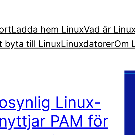
ort
Ladda hem Linux
Vad är Linu
t byta till Linux
Linuxdatorer
Om L
osynlig Linux-
nyttjar PAM för