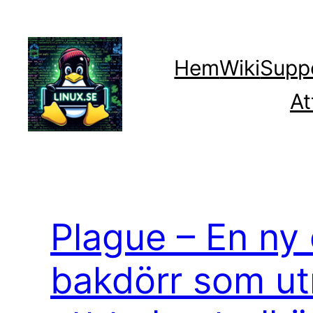
Hoppa
till
innehåll
Hem
Wiki
Supp
At
Plague – En ny 
bakdörr som ut