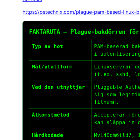
https://ostechnix.com/plague-pam-based-linux-
FAKTARUTA – Plague-bakdörren för
Typ av hot
PAM-baserad ba
i autentiserin
Mål/plattform
Linuxservrar o
(t.ex.
sshd
,
l
Vad den utnyttjar
Pluggable Auth
sig som legiti
filnamn.
Åtkomstmetod
Accepterar för
kan släppa in 
Hårdkodade
Mvi4Odm6tld7
,