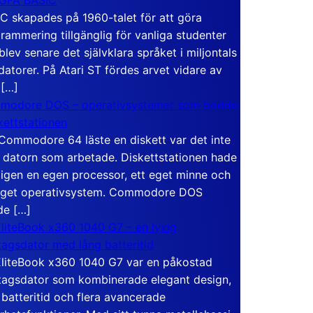
C skapades på 1960-talet för att göra
rammering tillgänglig för vanliga studenter
blev senare det självklara språket i miljontals
atorer. På Atari ST fördes arvet vidare av
 […]
modore DOS – operativsystemet som bodde
skettstationen
Commodore 64 läste en diskett var det inte
 datorn som arbetade. Diskettstationen hade
igen en egen processor, ett eget minne och
eget operativsystem. Commodore DOS
de […]
liteBook x360 1040 G7 – en lyxig
tagsdator med lång batteritid
liteBook x360 1040 G7 var en påkostad
tagsdator som kombinerade elegant design,
 batteritid och flera avancerade