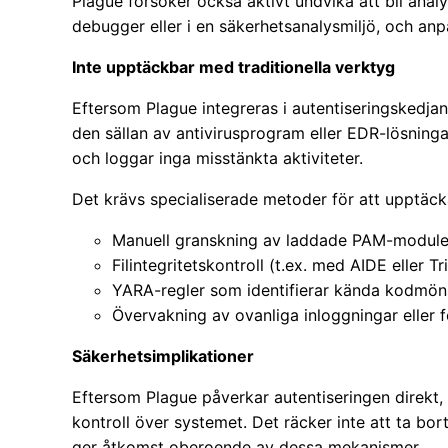
Plague försöker också aktivt undvika att bli analy
debugger eller i en säkerhetsanalysmiljö, och anp
Inte upptäckbar med traditionella verktyg
Eftersom Plague integreras i autentiseringskedja
den sällan av antivirusprogram eller EDR-lösninga
och loggar inga misstänkta aktiviteter.
Det krävs specialiserade metoder för att upptäck
Manuell granskning av laddade PAM-module
Filintegritetskontroll (t.ex. med AIDE eller Tr
YARA-regler som identifierar kända kodmöns
Övervakning av ovanliga inloggningar eller f
Säkerhetsimplikationer
Eftersom Plague påverkar autentiseringen direkt, i
kontroll över systemet. Det räcker inte att ta bo
ger åtkomst oberoende av dessa mekanismer.