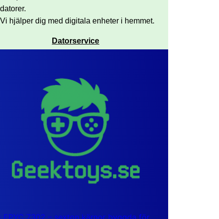
datorer.
Vi hjälper dig med digitala enheter i hemmet.
Datorservice
EPYC 7302 – sexton kärnor byggda för