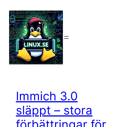
Hoppa
till
innehåll
Immich 3.0
släppt – stora
förbättringar för