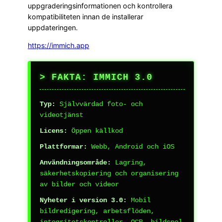
uppgraderingsinformationen och kontrollera
kompatibiliteten innan de installerar
uppdateringen.
https://immich.app
> FAKTA: IMMICH 3.0
Typ:
Självvärdad foto- och
videotjänst
Licens:
Öppen källkod
Plattformar:
Webb, Android och iOS
Användningsområde:
Lagring,
säkerhetskopiering och organisering
av bilder och videor
Nyheter i version 3.0:
Mobil
bildredigering, arbetsflöden,
integritetskontroller, OCR, bildspel