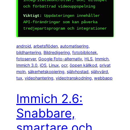
och förbättrad videouppspelning
Viktigt:
Uppdateringen innehåller
API-förändringar som kan påverka
tredjepartsprogram och integrationer
android
, 
arbetsflöden
, 
automatisering
, 
bildhantering
, 
Bildredigering
, 
fotobibliotek
, 
fotoserver
, 
Google Foto-alternativ
, 
HLS
, 
Immich
, 
Immich 3.0
, 
iOS
, 
Linux
, 
ocr
, 
öppen källkod
, 
privat
moln
, 
säkerhetskopiering
, 
självhostad
, 
självvärd
, 
tux
, 
videohantering
, 
videotranskodning
, 
webbapp
Immich 2.6:
Snabbare,
smartare och