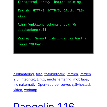
förbättrad kartvy, bättre delning
Teknik:
HTTP/2, HTTP/3, OAuth, TLS-
stöd
Adminfunktion:
schema-check för
databaskontroll
Viktigt:
Gammal tidslinje tas bort i
nästa version
bildhantering
, 
foto
, 
fotobibliotek
, 
Immich
, 
immich
2.6
, 
Integritet
, 
Linux
, 
mediahantering
, 
mobilapp
, 
molnalternativ
, 
Open-source
, 
server
, 
självhostad
, 
video
, 
webapp
Pangolin 1.16