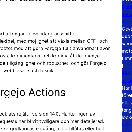
Dubb
meka
stor
Geva
örbättringar i användargränssnittet.
dubb
flexibel, med möjlighet att växla mellan CFF- och
samm
arbetet med att göra Forgejo fullt användbart även
moto
t posta kommentarer och komma åt fler menyer
film
de tillgänglighet och robusthet, och gör Forgejo
[…]
i webbläsare och teknik.
IBM 
ut s
När 
orgejo Actions
före
ett 
tang
klats rejält i version 14.0. Hanteringen av
lock
quests har blivit tydligare och mer detaljerad.
Från
ka godkännas en gång, alltid tillåtas eller helt
och