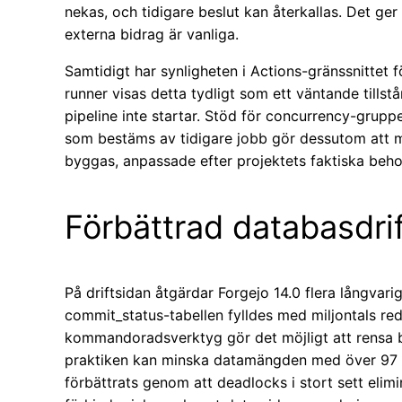
nekas, och tidigare beslut kan återkallas. Det ger
externa bidrag är vanliga.
Samtidigt har synligheten i Actions-gränssnittet f
runner visas detta tydligt som ett väntande tillstå
pipeline inte startar. Stöd för concurrency-grupp
som bestäms av tidigare jobb gör dessutom att m
byggas, anpassade efter projektets faktiska beho
Förbättrad databasdrif
På driftsidan åtgärdar Forgejo 14.0 flera långvarig
commit_status-tabellen fylldes med miljontals redu
kommandoradsverktyg gör det möjligt att rensa bo
praktiken kan minska datamängden med över 97 
förbättrats genom att deadlocks i stort sett elimi