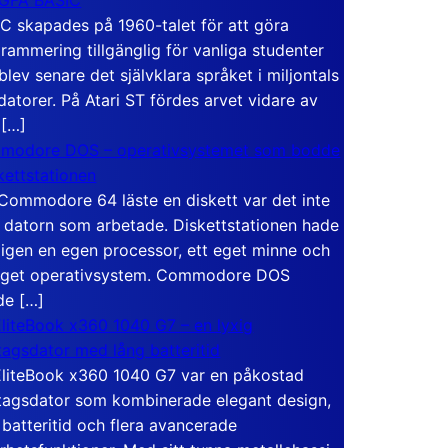
C skapades på 1960-talet för att göra
rammering tillgänglig för vanliga studenter
blev senare det självklara språket i miljontals
atorer. På Atari ST fördes arvet vidare av
 […]
modore DOS – operativsystemet som bodde
skettstationen
Commodore 64 läste en diskett var det inte
 datorn som arbetade. Diskettstationen hade
igen en egen processor, ett eget minne och
eget operativsystem. Commodore DOS
de […]
liteBook x360 1040 G7 – en lyxig
tagsdator med lång batteritid
liteBook x360 1040 G7 var en påkostad
tagsdator som kombinerade elegant design,
 batteritid och flera avancerade