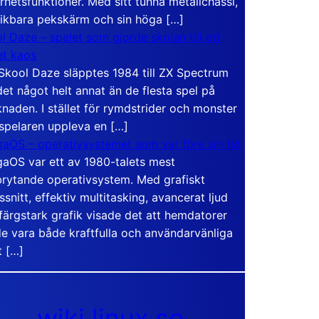
rhetsfunktioner. Med sitt tunna metallchassi,
vikbara pekskärm och sin höga […]
l Daze – spelet som gjorde skolan till ett
t kaos
Skool Daze släpptes 1984 till ZX Spectrum
det något helt annat än de flesta spel på
naden. I stället för rymdstrider och monster
 spelaren uppleva en […]
aOS – operativsystemet som var före sin tid
aOS var ett av 1980-talets mest
rytande operativsystem. Med grafiskt
ssnitt, effektiv multitasking, avancerat ljud
färgstark grafik visade det att hemdatorer
e vara både kraftfulla och användarvänliga
t […]
wiki.linux.se