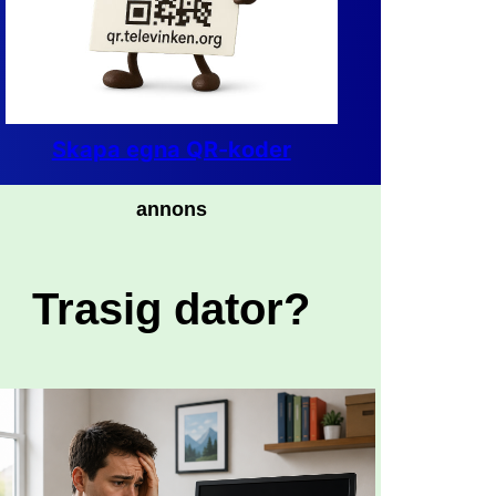
Skapa egna QR-koder
annons
Trasig dator?