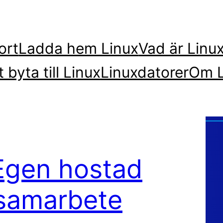
ort
Ladda hem Linux
Vad är Linu
t byta till Linux
Linuxdatorer
Om L
 Egen hostad
dsamarbete