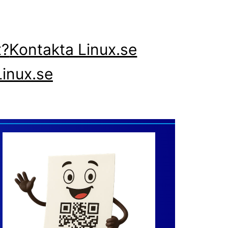
x?
Kontakta Linux.se
inux.se