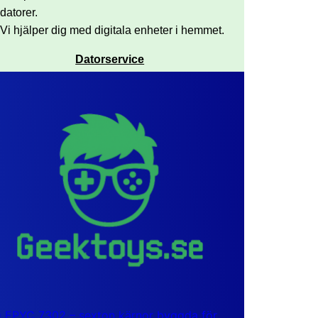
datorer.
Vi hjälper dig med digitala enheter i hemmet.
Datorservice
EPYC 7302 – sexton kärnor byggda för