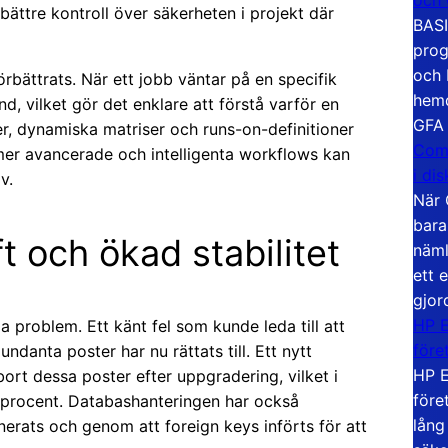
 bättre kontroll över säkerheten i projekt där
BASI
prog
och 
örbättrats. När ett jobb väntar på en specifik
hemd
nd, vilket gör det enklare att förstå varför en
GFA
er, dynamiska matriser och runs-on-definitioner
Com
er avancerade och intelligenta workflows kan
i di
v.
När 
bara
t och ökad stabilitet
näml
ett 
gjor
HP E
a problem. Ett känt fel som kunde leda till att
före
ndanta poster har nu rättats till. Ett nytt
HP E
rt dessa poster efter uppgradering, vilket i
före
procent. Databashanteringen har också
lång
nerats och genom att foreign keys införts för att