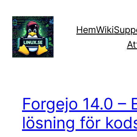
Hoppa
till
innehåll
Hem
Wiki
Supp
At
Forgejo 14.0 –
lösning för ko