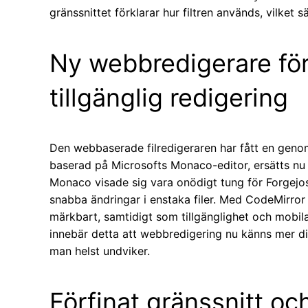
gränssnittet förklarar hur filtren används, vilket
Ny webbredigerare fö
tillgänglig redigering
Den webbaserade filredigeraren har fått en genom
baserad på Microsofts Monaco-editor, ersätts nu 
Monaco visade sig vara onödigt tung för Forgejos
snabba ändringar i enstaka filer. Med CodeMirror
märkbart, samtidigt som tillgänglighet och mobi
innebär detta att webbredigering nu känns mer di
man helst undviker.
Förfinat gränssnitt oc