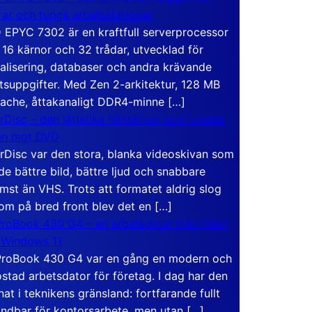
rar och tunga arbetsstationer
EPYC 7302 är en kraftfull serverprocessor
16 kärnor och 32 trådar, utvecklad för
ualisering, databaser och andra krävande
tsuppgifter. Med Zen 2-arkitektur, 128 MB
ache, åttakanaligt DDR4-minne […]
rDisc – den jättelika filmskivan som visade
en mot DVD
rDisc var den stora, blanka videoskivan som
de bättre bild, bättre ljud och snabbare
mst än VHS. Trots att formatet aldrig slog
om på bred front blev det en […]
roBook 430 G4 – en arbetsdator från tiden
 Windows 11
roBook 430 G4 var en gång en modern och
stad arbetsdator för företag. I dag har den
at i teknikens gränsland: fortfarande fullt
ndbar för kontorsarbete, men utan […]