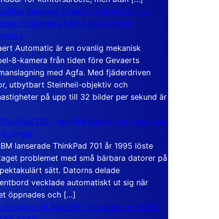
elåtta Kameran Gevaert Automatic – en
nisk filmkamera från 8 mm-filmens
hetstid
ert Automatic är en ovanlig mekanisk
el-8-kamera från tiden före Gevaerts
anslagning med Agfa. Med fjäderdriven
r, utbytbart Steinheil-objektiv och
hastigheter på upp till 32 bilder per sekund är
ThinkPad 701 – den lilla datorn som vecklade
ina vingar
IBM lanserade ThinkPad 701 år 1995 löste
taget problemet med små bärbara datorer på
spektakulärt sätt. Datorns delade
entbord vecklade automatiskt ut sig när
et öppnades och […]
 stordator till Atari ST – historien om BASIC
 GFA BASIC