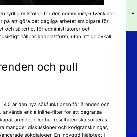
 en tydlig milstolpe för den community-utvecklade,
r på att göra det dagliga arbetet smidigare för
het och säkerhet för administratörer och
ngsiktigt hållbar kodplattform, utan att ge avkall
renden och pull
 14.0 är den nya sökfunktionen för ärenden och
u använda enkla inline-filter för att begränsa
apat ärendet eller hur resultaten ska sorteras.
tora mängder diskussioner och kodgranskningar,
vancerade sökdialoger. En inbyggd hjälptext i
AMD 