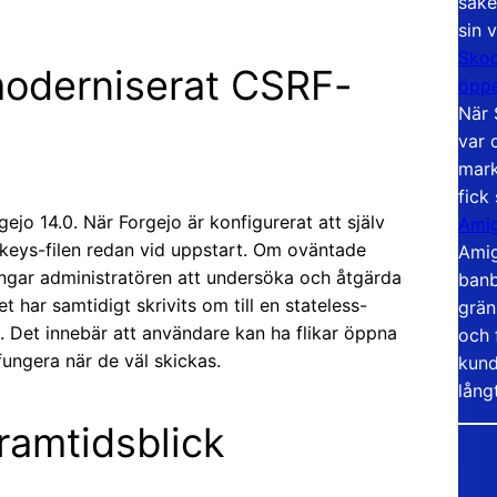
säke
sin 
Skoo
moderniserat CSRF-
öppe
När 
var 
mark
fick
ejo 14.0. När Forgejo är konfigurerat att själv
Amig
keys-filen redan vid uppstart. Om oväntade
Amig
vingar administratören att undersöka och åtgärda
banb
 har samtidigt skrivits om till en stateless-
grän
 Det innebär att användare kan ha flikar öppna
och 
 fungera när de väl skickas.
kund
lång
ramtidsblick