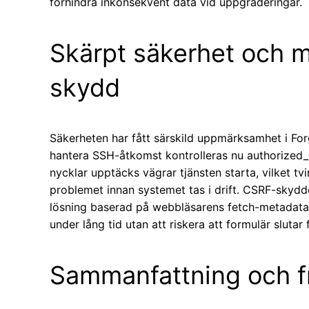
förhindra inkonsekvent data vid uppgraderingar.
Skärpt säkerhet och 
skydd
Säkerheten har fått särskild uppmärksamhet i Forg
hantera SSH-åtkomst kontrolleras nu authorized_
nycklar upptäcks vägrar tjänsten starta, vilket t
problemet innan systemet tas i drift. CSRF-skyddet
lösning baserad på webbläsarens fetch-metadata.
under lång tid utan att riskera att formulär slutar
Sammanfattning och f