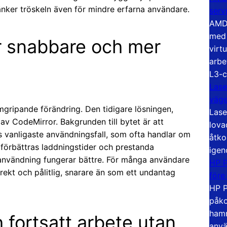
 sänker tröskeln även för mindre erfarna användare.
serv
AMD 
med 
r snabbare och mer
virt
arbe
L3-c
Lase
väg
gripande förändring. Den tidigare lösningen,
Lase
av CodeMirror. Bakgrunden till bytet är att
lova
 vanligaste användningsfall, som ofta handlar om
åtko
 förbättras laddningstider och prestanda
igen
lanvändning fungerar bättre. För många användare
HP P
rekt och pålitlig, snarare än som ett undantag
före
HP P
påko
hamn
h fortsatt arbete utan
anvä