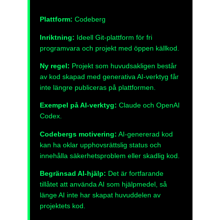
Plattform:
Codeberg
Inriktning:
Ideell Git-plattform för fri
programvara och projekt med öppen källkod.
Ny regel:
Projekt som huvudsakligen består
av kod skapad med generativa AI-verktyg får
inte längre publiceras på plattformen.
Exempel på AI-verktyg:
Claude och OpenAI
Codex.
Codebergs motivering:
AI-genererad kod
kan ha oklar upphovsrättslig status och
innehålla säkerhetsproblem eller skadlig kod.
Begränsad AI-hjälp:
Det är fortfarande
tillåtet att använda AI som hjälpmedel, så
länge AI inte har skapat huvuddelen av
projektets kod.