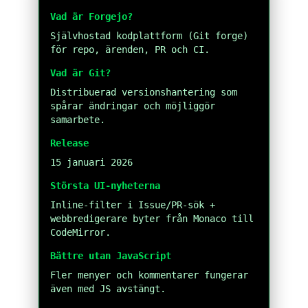
Vad är Forgejo?
Självhostad kodplattform (Git forge)
för repo, ärenden, PR och CI.
Vad är Git?
Distribuerad versionshantering som
spårar ändringar och möjliggör
samarbete.
Release
15 januari 2026
Största UI-nyheterna
Inline-filter i Issue/PR-sök +
webbredigerare byter från Monaco till
CodeMirror.
Bättre utan JavaScript
Fler menyer och kommentarer fungerar
även med JS avstängt.