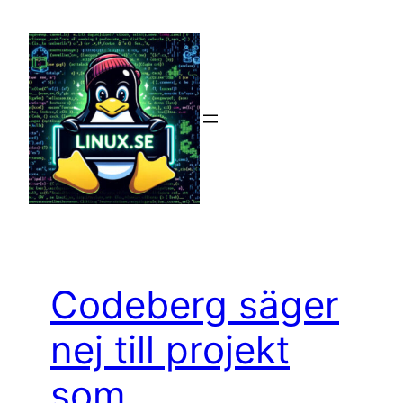
Hoppa
till
innehåll
Codeberg säger
nej till projekt
som