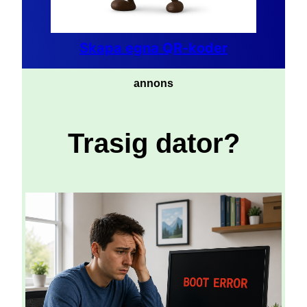
Skapa egna QR-koder
annons
Trasig dator?