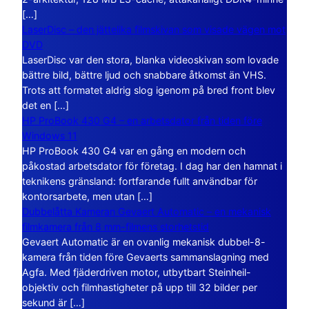
[…]
LaserDisc – den jättelika filmskivan som visade vägen mot
DVD
LaserDisc var den stora, blanka videoskivan som lovade
bättre bild, bättre ljud och snabbare åtkomst än VHS.
Trots att formatet aldrig slog igenom på bred front blev
det en […]
HP ProBook 430 G4 – en arbetsdator från tiden före
Windows 11
HP ProBook 430 G4 var en gång en modern och
påkostad arbetsdator för företag. I dag har den hamnat i
teknikens gränsland: fortfarande fullt användbar för
kontorsarbete, men utan […]
Dubbelåtta Kameran Gevaert Automatic – en mekanisk
filmkamera från 8 mm-filmens storhetstid
Gevaert Automatic är en ovanlig mekanisk dubbel-8-
kamera från tiden före Gevaerts sammanslagning med
Agfa. Med fjäderdriven motor, utbytbart Steinheil-
objektiv och filmhastigheter på upp till 32 bilder per
sekund är […]