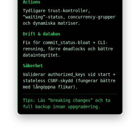
Actions
Tydligare trust-kontroller,
“waiting”-status, concurrency-grupper
och dynamiska matriser.
Drift & databas
Fix för commit_status-bloat + CLI-
rensning, färre deadlocks och bättre
dataintegritet.
Säkerhet
Validerar authorized_keys vid start +
stateless CSRF-skydd (fungerar bättre
med långöppna flikar).
Tips: Läs “breaking changes” och ta
full backup innan uppgradering.