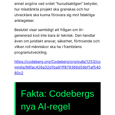
annat avgöra vad ordet ”huvudsakligen” betyder,
hur misstänkta projekt ska granskas och hur
utvecklare ska kunna försvara sig mot felaktiga
anklagelser.
Beslutet visar samtidigt att frågan om AI-
genererad kod inte bara är teknisk. Den handlar
även om juridiskt ansvar, säkerhet, förtroende och
vilken roll människor ska ha i framtidens
programutveckling.
https://codeberg.org/Codeberg/org/pulls/1253/co
mmits/96fac426a32d1ba91ff879366d59bf1af540
80c2
Fakta: Codebergs
nya AI-regel