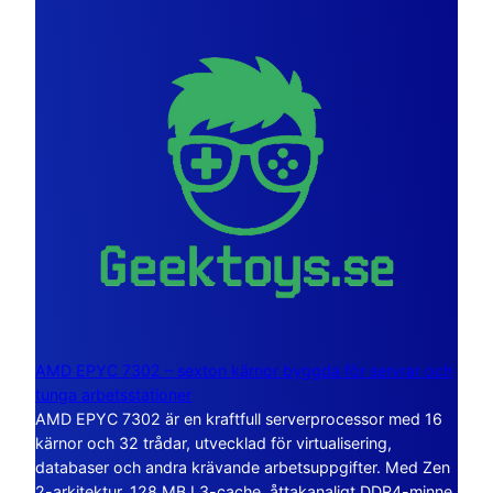
AMD EPYC 7302 – sexton kärnor byggda för servrar och
tunga arbetsstationer
AMD EPYC 7302 är en kraftfull serverprocessor med 16
kärnor och 32 trådar, utvecklad för virtualisering,
databaser och andra krävande arbetsuppgifter. Med Zen
2-arkitektur, 128 MB L3-cache, åttakanaligt DDR4-minne