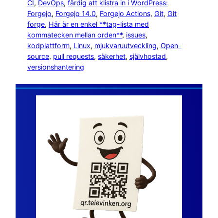
CI
, 
DevOps
, 
färdig att klistra in i WordPress:
Forgejo
, 
Forgejo 14.0
, 
Forgejo Actions
, 
Git
, 
Git
forge
, 
Här är en enkel **tag-lista med
kommatecken mellan orden**
, 
issues
, 
kodplattform
, 
Linux
, 
mjukvaruutveckling
, 
Open-
source
, 
pull requests
, 
säkerhet
, 
självhostad
, 
versionshantering