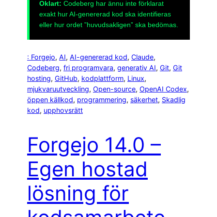
Oklart:
Codeberg har ännu inte förklarat
exakt hur AI-genererad kod ska identifieras
eller hur ordet ”huvudsakligen” ska bedömas.
: Forgejo
, 
AI
, 
AI-genererad kod
, 
Claude
, 
Codeberg
, 
fri programvara
, 
generativ AI
, 
Git
, 
Git
hosting
, 
GitHub
, 
kodplattform
, 
Linux
, 
mjukvaruutveckling
, 
Open-source
, 
OpenAI Codex
, 
öppen källkod
, 
programmering
, 
säkerhet
, 
Skadlig
kod
, 
upphovsrätt
Forgejo 14.0 –
Egen hostad
lösning för