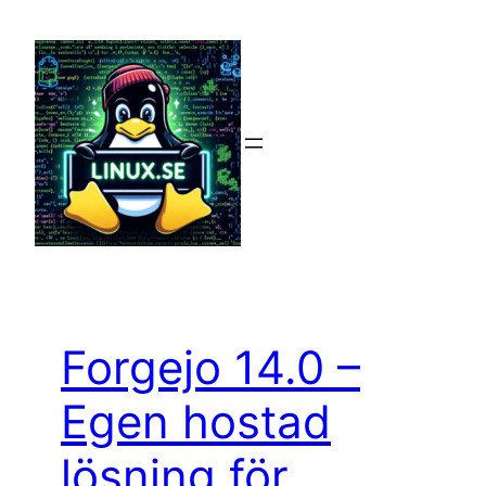
Hoppa
till
innehåll
Forgejo 14.0 –
Egen hostad
lösning för