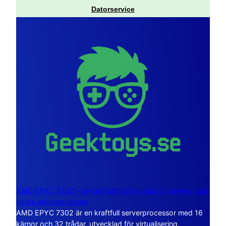
Datorservice
AMD EPYC 7302 – sexton kärnor byggda för servrar och
tunga arbetsstationer
AMD EPYC 7302 är en kraftfull serverprocessor med 16
kärnor och 32 trådar, utvecklad för virtualisering,