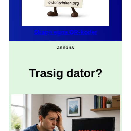
Skapa egna QR-koder
annons
Trasig dator?