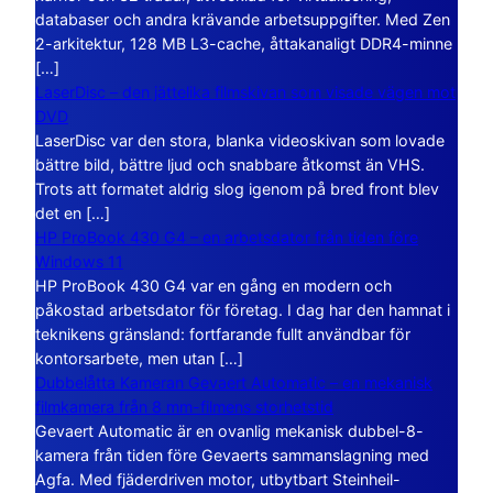
databaser och andra krävande arbetsuppgifter. Med Zen
2-arkitektur, 128 MB L3-cache, åttakanaligt DDR4-minne
[…]
LaserDisc – den jättelika filmskivan som visade vägen mot
DVD
LaserDisc var den stora, blanka videoskivan som lovade
bättre bild, bättre ljud och snabbare åtkomst än VHS.
Trots att formatet aldrig slog igenom på bred front blev
det en […]
HP ProBook 430 G4 – en arbetsdator från tiden före
Windows 11
HP ProBook 430 G4 var en gång en modern och
påkostad arbetsdator för företag. I dag har den hamnat i
teknikens gränsland: fortfarande fullt användbar för
kontorsarbete, men utan […]
Dubbelåtta Kameran Gevaert Automatic – en mekanisk
filmkamera från 8 mm-filmens storhetstid
Gevaert Automatic är en ovanlig mekanisk dubbel-8-
kamera från tiden före Gevaerts sammanslagning med
Agfa. Med fjäderdriven motor, utbytbart Steinheil-