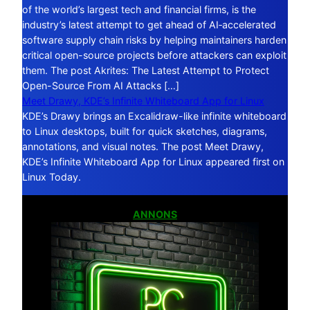
of the world’s largest tech and financial firms, is the
industry’s latest attempt to get ahead of AI‑accelerated
software supply chain risks by helping maintainers harden
critical open-source projects before attackers can exploit
them. The post Akrites: The Latest Attempt to Protect
Open-Source From AI Attacks […]
Meet Drawy, KDE’s Infinite Whiteboard App for Linux
KDE’s Drawy brings an Excalidraw-like infinite whiteboard
to Linux desktops, built for quick sketches, diagrams,
annotations, and visual notes. The post Meet Drawy,
KDE’s Infinite Whiteboard App for Linux appeared first on
Linux Today.
ANNONS