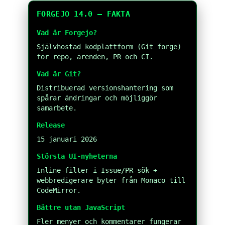
FORGEJO 14.0 – FAKTA
Vad är Forgejo?
Självhostad kodplattform (Git forge)
för repo, ärenden, PR och CI.
Vad är Git?
Distribuerad versionshantering som
spårar ändringar och möjliggör
samarbete.
Release
15 januari 2026
Största UI-nyheterna
Inline-filter i Issue/PR-sök +
webbredigerare byter från Monaco till
CodeMirror.
Bättre utan JavaScript
Fler menyer och kommentarer fungerar