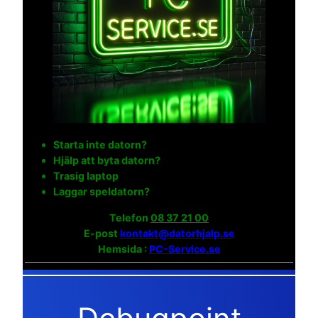
Starta inte datorn?
Hjälp att byta datorn?
Trasig laptop
Laggar speldatorn?
Telefon
08 37 21 00
E-post
kontakt@datorhjalp.se
Hemsida :
PC-Service.se