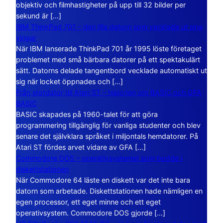
objektiv och filmhastigheter på upp till 32 bilder per
sekund är […]
IBM ThinkPad 701 – den lilla datorn som vecklade ut sina
vingar
När IBM lanserade ThinkPad 701 år 1995 löste företaget
problemet med små bärbara datorer på ett spektakulärt
sätt. Datorns delade tangentbord vecklade automatiskt ut
sig när locket öppnades och […]
Från stordator till Atari ST – historien om BASIC och GFA
BASIC
BASIC skapades på 1960-talet för att göra
programmering tillgänglig för vanliga studenter och blev
senare det självklara språket i miljontals hemdatorer. På
Atari ST fördes arvet vidare av GFA […]
Commodore DOS – operativsystemet som bodde i
diskettstationen
När Commodore 64 läste en diskett var det inte bara
datorn som arbetade. Diskettstationen hade nämligen en
egen processor, ett eget minne och ett eget
operativsystem. Commodore DOS gjorde […]