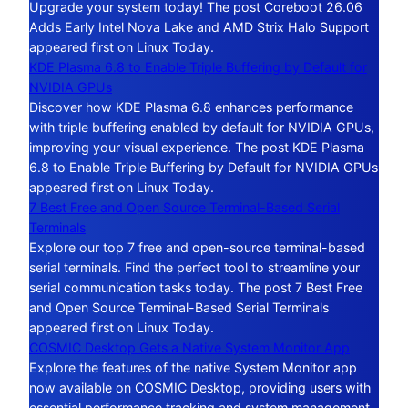
Upgrade your system today! The post Coreboot 26.06
Adds Early Intel Nova Lake and AMD Strix Halo Support
appeared first on Linux Today.
KDE Plasma 6.8 to Enable Triple Buffering by Default for
NVIDIA GPUs
Discover how KDE Plasma 6.8 enhances performance
with triple buffering enabled by default for NVIDIA GPUs,
improving your visual experience. The post KDE Plasma
6.8 to Enable Triple Buffering by Default for NVIDIA GPUs
appeared first on Linux Today.
7 Best Free and Open Source Terminal-Based Serial
Terminals
Explore our top 7 free and open-source terminal-based
serial terminals. Find the perfect tool to streamline your
serial communication tasks today. The post 7 Best Free
and Open Source Terminal-Based Serial Terminals
appeared first on Linux Today.
COSMIC Desktop Gets a Native System Monitor App
Explore the features of the native System Monitor app
now available on COSMIC Desktop, providing users with
essential performance tracking and system management