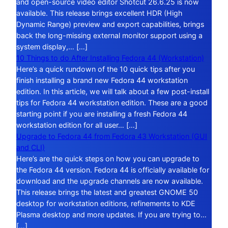
and open-source video editor Shotcut 26.6.25 is now
available. This release brings excellent HDR (High
Dynamic Range) preview and export capabilities, brings
back the long-missing external monitor support using a
system display,… […]
10 Things to do After Installing Fedora 44 (Workstation)
Here’s a quick rundown of the 10 quick tips after you
finish installing a brand new Fedora 44 workstation
edition. In this article, we will talk about a few post-install
tips for Fedora 44 workstation edition. These are a good
starting point if you are installing a fresh Fedora 44
workstation edition for all user… […]
Upgrade to Fedora 44 from Fedora 43 Workstation (GUI
and CLI)
Here’s are the quick steps on how you can upgrade to
the Fedora 44 version. Fedora 44 is officially available for
download and the upgrade channels are now available.
This release brings the latest and greatest GNOME 50
desktop for workstation editions, refinements to KDE
Plasma desktop and more updates. If you are trying to…
[…]