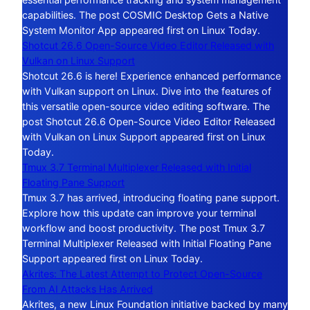
capabilities. The post COSMIC Desktop Gets a Native
System Monitor App appeared first on Linux Today.
Shotcut 26.6 Open-Source Video Editor Released with
Vulkan on Linux Support
Shotcut 26.6 is here! Experience enhanced performance
with Vulkan support on Linux. Dive into the features of
this versatile open-source video editing software. The
post Shotcut 26.6 Open-Source Video Editor Released
with Vulkan on Linux Support appeared first on Linux
Today.
Tmux 3.7 Terminal Multiplexer Released with Initial
Floating Pane Support
Tmux 3.7 has arrived, introducing floating pane support.
Explore how this update can improve your terminal
workflow and boost productivity. The post Tmux 3.7
Terminal Multiplexer Released with Initial Floating Pane
Support appeared first on Linux Today.
Akrites: The Latest Attempt to Protect Open-Source
From AI Attacks Has Arrived
Akrites, a new Linux Foundation initiative backed by many