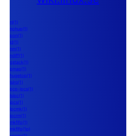
nl(1)
nohup(1)
pon(1)
ld(1)
nm(1)
ndiff(1)
gstack(1)
pmap(1)
hugetop(1)
lsirq(1)
pcp-ipcs(1)
lsipc(1)
ipcs(1)
ipcmk(1)
ipcrm(1)
mkfifo(1)
mkfifo(1p)
uconv(1)