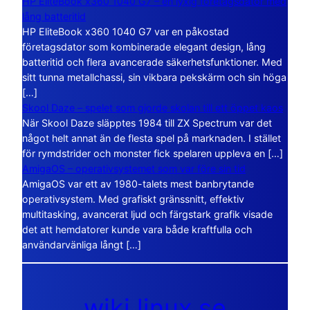
HP EliteBook x360 1040 G7 – en lyxig företagsdator med
lång batteritid
HP EliteBook x360 1040 G7 var en påkostad
företagsdator som kombinerade elegant design, lång
batteritid och flera avancerade säkerhetsfunktioner. Med
sitt tunna metallchassi, sin vikbara pekskärm och sin höga
[…]
Skool Daze – spelet som gjorde skolan till ett öppet kaos
När Skool Daze släpptes 1984 till ZX Spectrum var det
något helt annat än de flesta spel på marknaden. I stället
för rymdstrider och monster fick spelaren uppleva en […]
AmigaOS – operativsystemet som var före sin tid
AmigaOS var ett av 1980-talets mest banbrytande
operativsystem. Med grafiskt gränssnitt, effektiv
multitasking, avancerat ljud och färgstark grafik visade
det att hemdatorer kunde vara både kraftfulla och
användarvänliga långt […]
wiki.linux.se