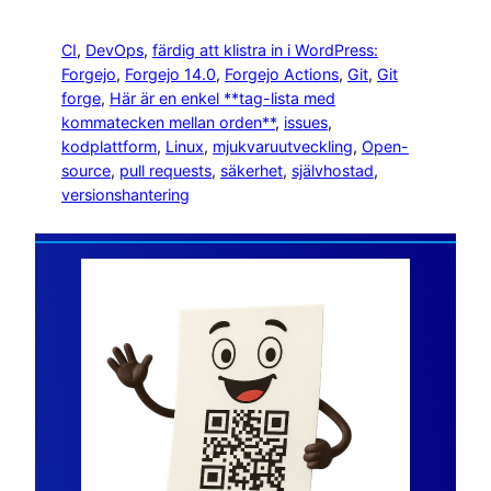
CI
, 
DevOps
, 
färdig att klistra in i WordPress:
Forgejo
, 
Forgejo 14.0
, 
Forgejo Actions
, 
Git
, 
Git
forge
, 
Här är en enkel **tag-lista med
kommatecken mellan orden**
, 
issues
, 
kodplattform
, 
Linux
, 
mjukvaruutveckling
, 
Open-
source
, 
pull requests
, 
säkerhet
, 
självhostad
, 
versionshantering