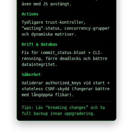
även med JS avstängt.
Actions
Tydligare trust-kontroller,
“waiting”-status, concurrency-grupper
och dynamiska matriser.
Drift & databas
Fix för commit_status-bloat + CLI-
rensning, färre deadlocks och bättre
dataintegritet.
Säkerhet
Validerar authorized_keys vid start +
stateless CSRF-skydd (fungerar bättre
med långöppna flikar).
Tips: Läs “breaking changes” och ta
full backup innan uppgradering.