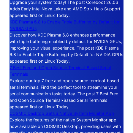
Upgrade your system today! The post Coreboot 26.06
Adds Early Intel Nova Lake and AMD Strix Halo Support
appeared first on Linux Today.
KDE Plasma 6.8 to Enable Triple Buffering by Default for
NVIDIA GPUs
Discover how KDE Plasma 6.8 enhances performance
with triple buffering enabled by default for NVIDIA GPUs,
improving your visual experience. The post KDE Plasma
6.8 to Enable Triple Buffering by Default for NVIDIA GPUs
appeared first on Linux Today.
7 Best Free and Open Source Terminal-Based Serial
Terminals
Explore our top 7 free and open-source terminal-based
serial terminals. Find the perfect tool to streamline your
serial communication tasks today. The post 7 Best Free
and Open Source Terminal-Based Serial Terminals
appeared first on Linux Today.
COSMIC Desktop Gets a Native System Monitor App
Explore the features of the native System Monitor app
now available on COSMIC Desktop, providing users with
essential performance tracking and system management