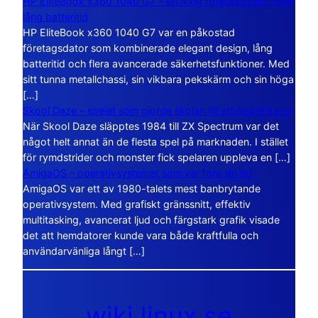
HP EliteBook x360 1040 G7 – en lyxig företagsdator med
lång batteritid
HP EliteBook x360 1040 G7 var en påkostad
företagsdator som kombinerade elegant design, lång
batteritid och flera avancerade säkerhetsfunktioner. Med
sitt tunna metallchassi, sin vikbara pekskärm och sin höga
[…]
Skool Daze – spelet som gjorde skolan till ett öppet kaos
När Skool Daze släpptes 1984 till ZX Spectrum var det
något helt annat än de flesta spel på marknaden. I stället
för rymdstrider och monster fick spelaren uppleva en […]
AmigaOS – operativsystemet som var före sin tid
AmigaOS var ett av 1980-talets mest banbrytande
operativsystem. Med grafiskt gränssnitt, effektiv
multitasking, avancerat ljud och färgstark grafik visade
det att hemdatorer kunde vara både kraftfulla och
användarvänliga långt […]
wiki.linux.se