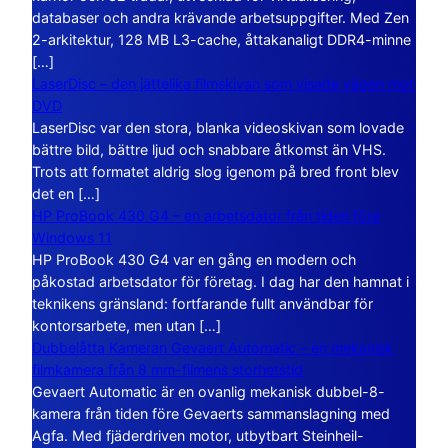
databaser och andra krävande arbetsuppgifter. Med Zen
2-arkitektur, 128 MB L3-cache, åttakanaligt DDR4-minne
[…]
LaserDisc – den jättelika filmskivan som visade vägen mot
DVD
LaserDisc var den stora, blanka videoskivan som lovade
bättre bild, bättre ljud och snabbare åtkomst än VHS.
Trots att formatet aldrig slog igenom på bred front blev
det en […]
HP ProBook 430 G4 – en arbetsdator från tiden före
Windows 11
HP ProBook 430 G4 var en gång en modern och
påkostad arbetsdator för företag. I dag har den hamnat i
teknikens gränsland: fortfarande fullt användbar för
kontorsarbete, men utan […]
Dubbelåtta Kameran Gevaert Automatic – en mekanisk
filmkamera från 8 mm-filmens storhetstid
Gevaert Automatic är en ovanlig mekanisk dubbel-8-
kamera från tiden före Gevaerts sammanslagning med
Agfa. Med fjäderdriven motor, utbytbart Steinheil-