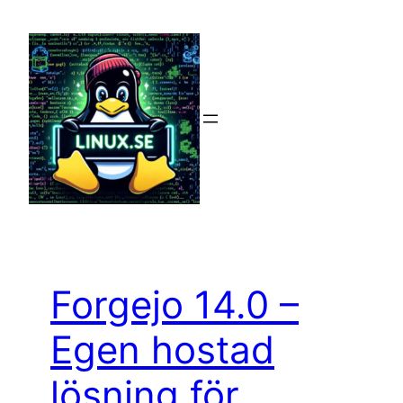
Hoppa
till
innehåll
Forgejo 14.0 –
Egen hostad
lösning för