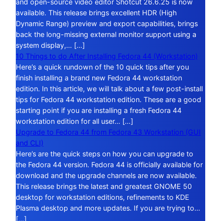
and open-source video editor Shotcut 26.6.25 is now
available. This release brings excellent HDR (High
Dynamic Range) preview and export capabilities, brings
back the long-missing external monitor support using a
system display,… […]
10 Things to do After Installing Fedora 44 (Workstation)
Here’s a quick rundown of the 10 quick tips after you
finish installing a brand new Fedora 44 workstation
edition. In this article, we will talk about a few post-install
tips for Fedora 44 workstation edition. These are a good
starting point if you are installing a fresh Fedora 44
workstation edition for all user… […]
Upgrade to Fedora 44 from Fedora 43 Workstation (GUI
and CLI)
Here’s are the quick steps on how you can upgrade to
the Fedora 44 version. Fedora 44 is officially available for
download and the upgrade channels are now available.
This release brings the latest and greatest GNOME 50
desktop for workstation editions, refinements to KDE
Plasma desktop and more updates. If you are trying to…
[…]