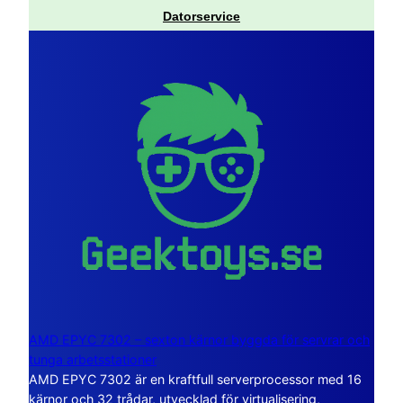
Datorservice
AMD EPYC 7302 – sexton kärnor byggda för servrar och
tunga arbetsstationer
AMD EPYC 7302 är en kraftfull serverprocessor med 16
kärnor och 32 trådar, utvecklad för virtualisering,