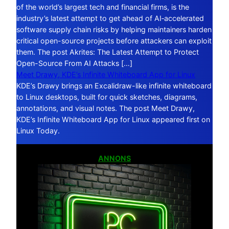
of the world’s largest tech and financial firms, is the
industry’s latest attempt to get ahead of AI‑accelerated
software supply chain risks by helping maintainers harden
critical open-source projects before attackers can exploit
them. The post Akrites: The Latest Attempt to Protect
Open-Source From AI Attacks […]
Meet Drawy, KDE’s Infinite Whiteboard App for Linux
KDE’s Drawy brings an Excalidraw-like infinite whiteboard
to Linux desktops, built for quick sketches, diagrams,
annotations, and visual notes. The post Meet Drawy,
KDE’s Infinite Whiteboard App for Linux appeared first on
Linux Today.
ANNONS