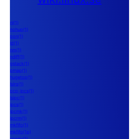
nl(1)
nohup(1)
pon(1)
ld(1)
nm(1)
ndiff(1)
gstack(1)
pmap(1)
hugetop(1)
lsirq(1)
pcp-ipcs(1)
lsipc(1)
ipcs(1)
ipcmk(1)
ipcrm(1)
mkfifo(1)
mkfifo(1p)
uconv(1)