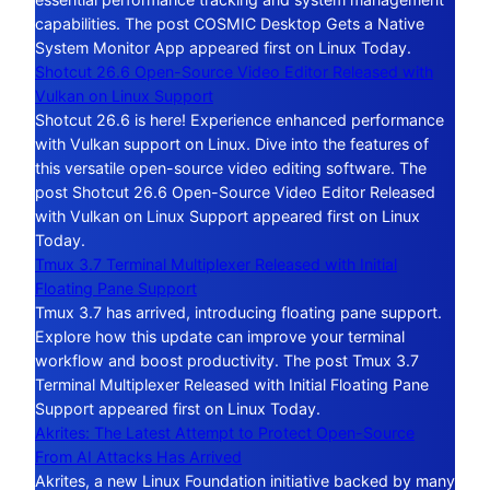
capabilities. The post COSMIC Desktop Gets a Native
System Monitor App appeared first on Linux Today.
Shotcut 26.6 Open-Source Video Editor Released with
Vulkan on Linux Support
Shotcut 26.6 is here! Experience enhanced performance
with Vulkan support on Linux. Dive into the features of
this versatile open-source video editing software. The
post Shotcut 26.6 Open-Source Video Editor Released
with Vulkan on Linux Support appeared first on Linux
Today.
Tmux 3.7 Terminal Multiplexer Released with Initial
Floating Pane Support
Tmux 3.7 has arrived, introducing floating pane support.
Explore how this update can improve your terminal
workflow and boost productivity. The post Tmux 3.7
Terminal Multiplexer Released with Initial Floating Pane
Support appeared first on Linux Today.
Akrites: The Latest Attempt to Protect Open-Source
From AI Attacks Has Arrived
Akrites, a new Linux Foundation initiative backed by many