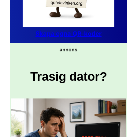
Skapa egna QR-koder
annons
Trasig dator?