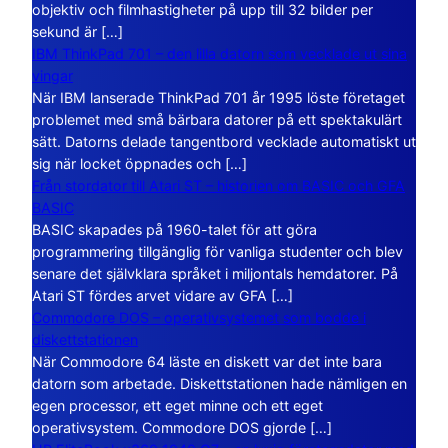
objektiv och filmhastigheter på upp till 32 bilder per
sekund är […]
IBM ThinkPad 701 – den lilla datorn som vecklade ut sina
vingar
När IBM lanserade ThinkPad 701 år 1995 löste företaget
problemet med små bärbara datorer på ett spektakulärt
sätt. Datorns delade tangentbord vecklade automatiskt ut
sig när locket öppnades och […]
Från stordator till Atari ST – historien om BASIC och GFA
BASIC
BASIC skapades på 1960-talet för att göra
programmering tillgänglig för vanliga studenter och blev
senare det självklara språket i miljontals hemdatorer. På
Atari ST fördes arvet vidare av GFA […]
Commodore DOS – operativsystemet som bodde i
diskettstationen
När Commodore 64 läste en diskett var det inte bara
datorn som arbetade. Diskettstationen hade nämligen en
egen processor, ett eget minne och ett eget
operativsystem. Commodore DOS gjorde […]