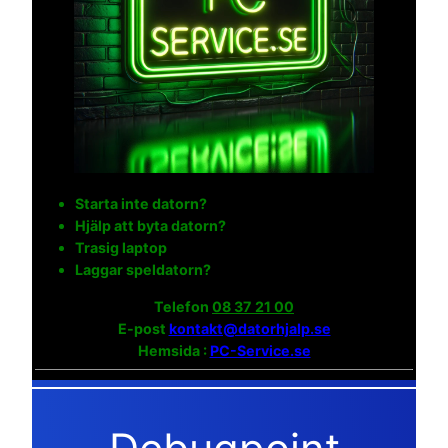
Starta inte datorn?
Hjälp att byta datorn?
Trasig laptop
Laggar speldatorn?
Telefon
08 37 21 00
E-post
kontakt@datorhjalp.se
Hemsida :
PC-Service.se