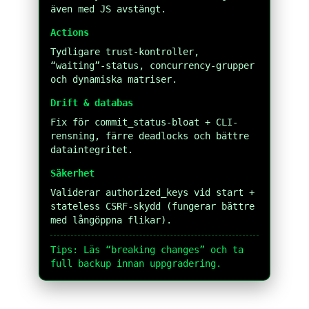
även med JS avstängt.
Actions
Tydligare trust-kontroller,
“waiting”-status, concurrency-grupper
och dynamiska matriser.
Drift & databas
Fix för commit_status-bloat + CLI-
rensning, färre deadlocks och bättre
dataintegritet.
Säkerhet
Validerar authorized_keys vid start +
stateless CSRF-skydd (fungerar bättre
med långöppna flikar).
Tips: Läs “breaking changes” och ta
full backup innan uppgradering.