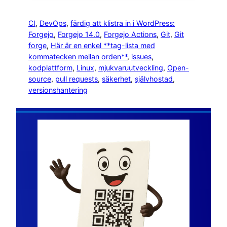
CI
, 
DevOps
, 
färdig att klistra in i WordPress:
Forgejo
, 
Forgejo 14.0
, 
Forgejo Actions
, 
Git
, 
Git
forge
, 
Här är en enkel **tag-lista med
kommatecken mellan orden**
, 
issues
, 
kodplattform
, 
Linux
, 
mjukvaruutveckling
, 
Open-
source
, 
pull requests
, 
säkerhet
, 
självhostad
, 
versionshantering