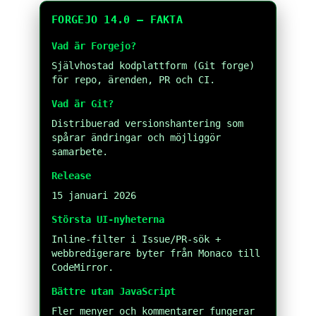
FORGEJO 14.0 – FAKTA
Vad är Forgejo?
Självhostad kodplattform (Git forge)
för repo, ärenden, PR och CI.
Vad är Git?
Distribuerad versionshantering som
spårar ändringar och möjliggör
samarbete.
Release
15 januari 2026
Största UI-nyheterna
Inline-filter i Issue/PR-sök +
webbredigerare byter från Monaco till
CodeMirror.
Bättre utan JavaScript
Fler menyer och kommentarer fungerar