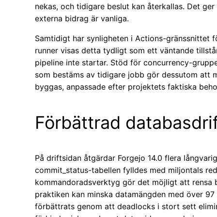
nekas, och tidigare beslut kan återkallas. Det ger
externa bidrag är vanliga.
Samtidigt har synligheten i Actions-gränssnittet f
runner visas detta tydligt som ett väntande tillstå
pipeline inte startar. Stöd för concurrency-grupp
som bestäms av tidigare jobb gör dessutom att m
byggas, anpassade efter projektets faktiska beho
Förbättrad databasdrif
På driftsidan åtgärdar Forgejo 14.0 flera långvarig
commit_status-tabellen fylldes med miljontals redu
kommandoradsverktyg gör det möjligt att rensa bo
praktiken kan minska datamängden med över 97 
förbättrats genom att deadlocks i stort sett elimi