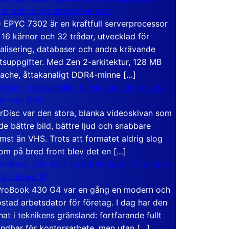
rar och tunga arbetsstationer
EPYC 7302 är en kraftfull serverprocessor
16 kärnor och 32 trådar, utvecklad för
ualisering, databaser och andra krävande
tsuppgifter. Med Zen 2-arkitektur, 128 MB
ache, åttakanaligt DDR4-minne […]
rDisc – den jättelika filmskivan som visade
en mot DVD
rDisc var den stora, blanka videoskivan som
de bättre bild, bättre ljud och snabbare
mst än VHS. Trots att formatet aldrig slog
om på bred front blev det en […]
roBook 430 G4 – en arbetsdator från tiden
 Windows 11
roBook 430 G4 var en gång en modern och
stad arbetsdator för företag. I dag har den
at i teknikens gränsland: fortfarande fullt
ndbar för kontorsarbete, men utan […]