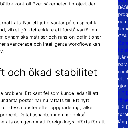
 bättre kontroll över säkerheten i projekt där
BASI
prog
och 
örbättrats. När ett jobb väntar på en specifik
hemd
nd, vilket gör det enklare att förstå varför en
GFA
er, dynamiska matriser och runs-on-definitioner
Com
er avancerade och intelligenta workflows kan
i di
v.
När 
bara
t och ökad stabilitet
näml
ett 
gjor
HP E
a problem. Ett känt fel som kunde leda till att
före
ndanta poster har nu rättats till. Ett nytt
HP E
rt dessa poster efter uppgradering, vilket i
före
procent. Databashanteringen har också
lång
nerats och genom att foreign keys införts för att