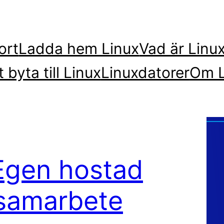
ort
Ladda hem Linux
Vad är Linu
t byta till Linux
Linuxdatorer
Om L
 Egen hostad
dsamarbete