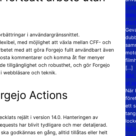
Dubb
meka
stor
Geva
örbättringar i användargränssnittet.
dubb
flexibel, med möjlighet att växla mellan CFF- och
samm
arbetet med att göra Forgejo fullt användbart även
moto
t posta kommentarer och komma åt fler menyer
film
de tillgänglighet och robusthet, och gör Forgejo
[…]
i webbläsare och teknik.
IBM 
ut s
När 
orgejo Actions
före
ett 
tang
klats rejält i version 14.0. Hanteringen av
lock
quests har blivit tydligare och mer detaljerad.
Från
ka godkännas en gång, alltid tillåtas eller helt
och