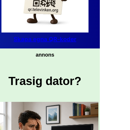
Skapa egna QR-koder
annons
Trasig dator?