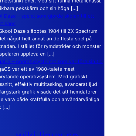
rhetsfunktioner. Med sitt tunna metallchassi,
vikbara pekskärm och sin höga […]
l Daze – spelet som gjorde skolan till ett
t kaos
Skool Daze släpptes 1984 till ZX Spectrum
det något helt annat än de flesta spel på
naden. I stället för rymdstrider och monster
 spelaren uppleva en […]
aOS – operativsystemet som var före sin tid
aOS var ett av 1980-talets mest
rytande operativsystem. Med grafiskt
ssnitt, effektiv multitasking, avancerat ljud
färgstark grafik visade det att hemdatorer
e vara både kraftfulla och användarvänliga
t […]
wiki.linux.se