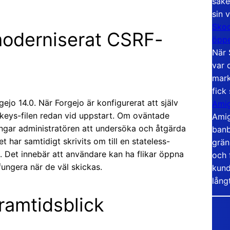
säke
sin 
Skoo
moderniserat CSRF-
öppe
När 
var 
mark
fick
ejo 14.0. När Forgejo är konfigurerat att själv
Amig
keys-filen redan vid uppstart. Om oväntade
Amig
vingar administratören att undersöka och åtgärda
banb
 har samtidigt skrivits om till en stateless-
grän
 Det innebär att användare kan ha flikar öppna
och 
 fungera när de väl skickas.
kund
lång
ramtidsblick