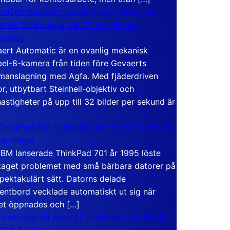
elåtta Kameran Gevaert Automatic – en
nisk filmkamera från 8 mm-filmens
hetstid
ert Automatic är en ovanlig mekanisk
el-8-kamera från tiden före Gevaerts
anslagning med Agfa. Med fjäderdriven
r, utbytbart Steinheil-objektiv och
hastigheter på upp till 32 bilder per sekund är
ThinkPad 701 – den lilla datorn som vecklade
ina vingar
IBM lanserade ThinkPad 701 år 1995 löste
taget problemet med små bärbara datorer på
spektakulärt sätt. Datorns delade
entbord vecklade automatiskt ut sig när
et öppnades och […]
 stordator till Atari ST – historien om BASIC
 GFA BASIC