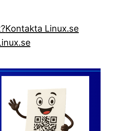
x?
Kontakta Linux.se
inux.se