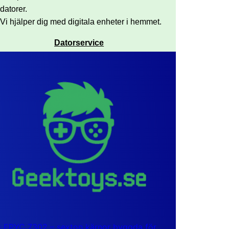
datorer.
Vi hjälper dig med digitala enheter i hemmet.
Datorservice
EPYC 7302 – sexton kärnor byggda för