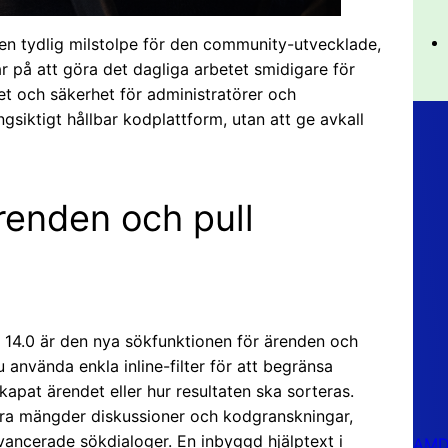
 en tydlig milstolpe för den community-utvecklade,
r på att göra det dagliga arbetet smidigare för
het och säkerhet för administratörer och
ngsiktigt hållbar kodplattform, utan att ge avkall
renden och pull
 14.0 är den nya sökfunktionen för ärenden och
u använda enkla inline-filter för att begränsa
apat ärendet eller hur resultaten ska sorteras.
tora mängder diskussioner och kodgranskningar,
vancerade sökdialoger. En inbyggd hjälptext i
AMD 