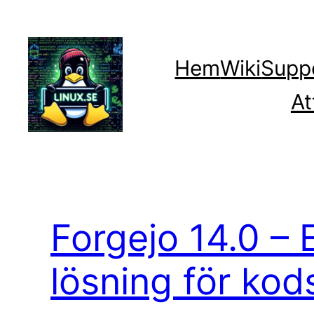
Hoppa
till
innehåll
Hem
Wiki
Supp
At
Forgejo 14.0 –
lösning för ko