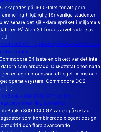
C skapades på 1960-talet för att göra
rammering tillgänglig för vanliga studenter
blev senare det självklara språket i miljontals
atorer. På Atari ST fördes arvet vidare av
 […]
modore DOS – operativsystemet som bodde
skettstationen
Commodore 64 läste en diskett var det inte
 datorn som arbetade. Diskettstationen hade
igen en egen processor, ett eget minne och
eget operativsystem. Commodore DOS
de […]
liteBook x360 1040 G7 – en lyxig
tagsdator med lång batteritid
liteBook x360 1040 G7 var en påkostad
tagsdator som kombinerade elegant design,
 batteritid och flera avancerade