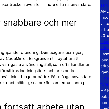
 sänker tröskeln även för mindre erfarna användare.
serv
AMD 
med 
r snabbare och mer
virt
arbe
L3-c
Lase
väg
gripande förändring. Den tidigare lösningen,
Lase
av CodeMirror. Bakgrunden till bytet är att
lova
 vanligaste användningsfall, som ofta handlar om
åtko
 förbättras laddningstider och prestanda
igen
lanvändning fungerar bättre. För många användare
HP P
rekt och pålitlig, snarare än som ett undantag
före
HP P
påko
hamn
h fortsatt arbete utan
anvä