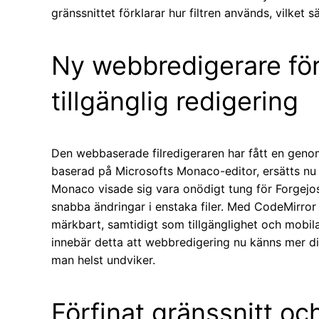
gränssnittet förklarar hur filtren används, vilket
Ny webbredigerare fö
tillgänglig redigering
Den webbaserade filredigeraren har fått en genom
baserad på Microsofts Monaco-editor, ersätts nu 
Monaco visade sig vara onödigt tung för Forgejos
snabba ändringar i enstaka filer. Med CodeMirror
märkbart, samtidigt som tillgänglighet och mobi
innebär detta att webbredigering nu känns mer di
man helst undviker.
Förfinat gränssnitt oc