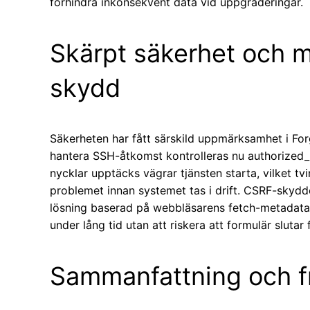
förhindra inkonsekvent data vid uppgraderingar.
Skärpt säkerhet och 
skydd
Säkerheten har fått särskild uppmärksamhet i Forg
hantera SSH-åtkomst kontrolleras nu authorized_
nycklar upptäcks vägrar tjänsten starta, vilket t
problemet innan systemet tas i drift. CSRF-skyddet
lösning baserad på webbläsarens fetch-metadata.
under lång tid utan att riskera att formulär slutar
Sammanfattning och f