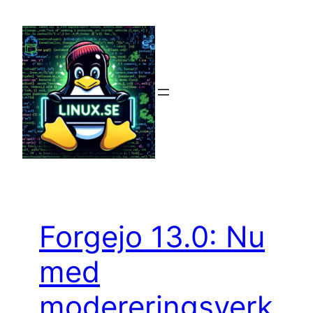
Hoppa
till
innehåll
Forgejo 13.0: Nu
med
modereringsverk