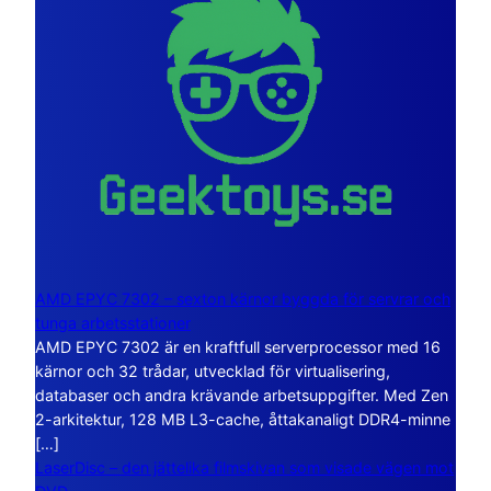
AMD EPYC 7302 – sexton kärnor byggda för servrar och
tunga arbetsstationer
AMD EPYC 7302 är en kraftfull serverprocessor med 16
kärnor och 32 trådar, utvecklad för virtualisering,
databaser och andra krävande arbetsuppgifter. Med Zen
2-arkitektur, 128 MB L3-cache, åttakanaligt DDR4-minne
[…]
LaserDisc – den jättelika filmskivan som visade vägen mot