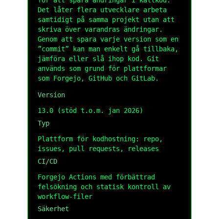
för att spåra ändringar i källkod.
Det låter flera utvecklare arbeta
samtidigt på samma projekt utan att
skriva över varandras ändringar.
Genom att spara varje version som en
”commit” kan man enkelt gå tillbaka,
jämföra eller slå ihop kod. Git
används som grund för plattformar
som Forgejo, GitHub och GitLab.
Version
13.0 (stöd t.o.m. jan 2026)
Typ
Plattform för kodhostning: repo,
issues, pull requests, releases
CI/CD
Forgejo Actions med förbättrad
felsökning och statisk kontroll av
workflow-filer
Säkerhet