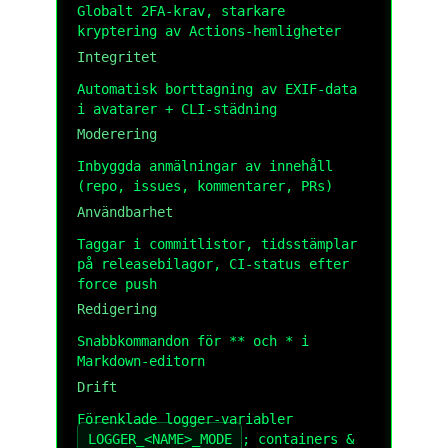
Globalt 2FA-krav, starkare
kryptering av Actions-hemligheter
Integritet
Automatisk borttagning av EXIF-data
i avatarer + CLI-städning
Moderering
Inbyggda anmälningar av innehåll
(repo, issues, kommentarer, PRs)
Användbarhet
Taggar i commitlistor, tidsstämplar
på releasebilagor, CI-status efter
force push
Redigering
Snabbkommandon för ** och * i
Markdown-editorn
Drift
Förenklade logger-variabler
LOGGER_<NAME>_MODE
; containers &