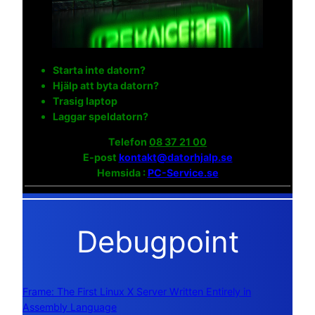
Starta inte datorn?
Hjälp att byta datorn?
Trasig laptop
Laggar speldatorn?
Telefon
08 37 21 00
E-post
kontakt@datorhjalp.se
Hemsida :
PC-Service.se
Debugpoint
Frame: The First Linux X Server Written Entirely in
Assembly Language