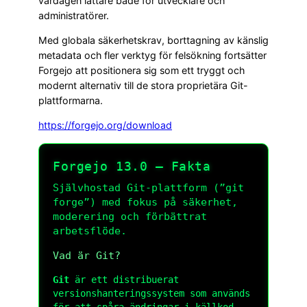
vardagen lättare både för utvecklare och
administratörer.
Med globala säkerhetskrav, borttagning av känslig
metadata och fler verktyg för felsökning fortsätter
Forgejo att positionera sig som ett tryggt och
modernt alternativ till de stora proprietära Git-
plattformarna.
https://forgejo.org/download
Forgejo 13.0 — Fakta
Självhostad Git-plattform (”git
forge”) med fokus på säkerhet,
moderering och förbättrat
arbetsflöde.
Vad är Git?
Git
är ett distribuerat
versionshanteringssystem som används