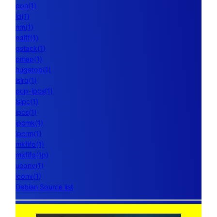
pon(1)
ld(1)
nm(1)
ndiff(1)
gstack(1)
pmap(1)
hugetop(1)
lsirq(1)
pcp-ipcs(1)
lsipc(1)
ipcs(1)
ipcmk(1)
ipcrm(1)
mkfifo(1)
mkfifo(1p)
uconv(1)
iconv(1)
Debian Source list