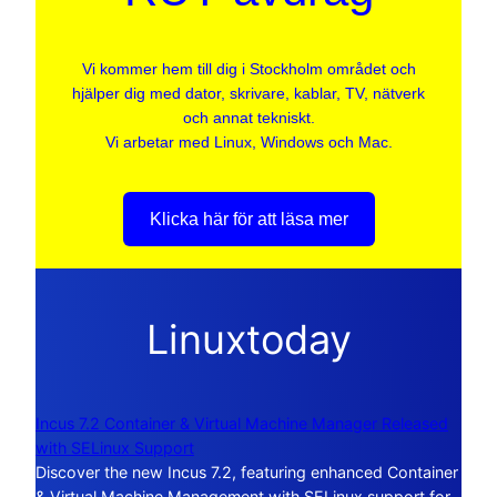
Vi kommer hem till dig i Stockholm området och
hjälper dig med dator, skrivare, kablar, TV, nätverk
och annat tekniskt.
Vi arbetar med Linux, Windows och Mac.
Klicka här för att läsa mer
Linuxtoday
Incus 7.2 Container & Virtual Machine Manager Released
with SELinux Support
Discover the new Incus 7.2, featuring enhanced Container
& Virtual Machine Management with SELinux support for