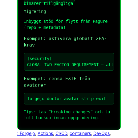
binärer tillgängliga
Migrering
Inbyggt stöd för flytt från Pagure
(repo + metadata)
Exempel: aktivera globalt 2FA-
krav
[security]

GLOBAL_TWO_FACTOR_REQUIREMENT = all   ; eller
Exempel: rensa EXIF från
avatarer
forgejo doctor avatar-strip-exif
Tips: Läs ”breaking changes” och ta
full backup innan uppgradering.
: Forgejo
, 
Actions
, 
CI/CD
, 
containers
, 
DevOps
, 