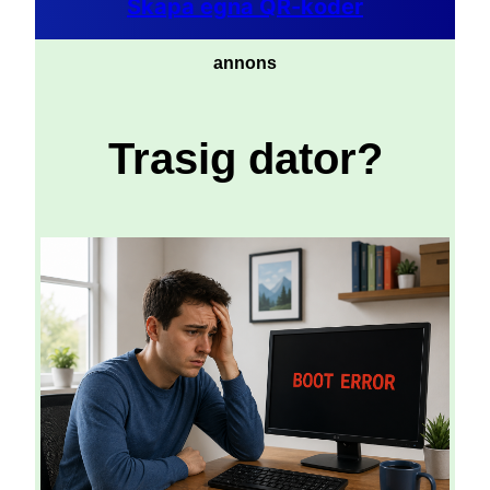
Skapa egna QR-koder
annons
Trasig dator?