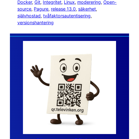
Docker
, 
Git
, 
Integritet
, 
Linux
, 
moderering
, 
Open-
source
, 
Pagure
, 
release 13.0
, 
säkerhet
, 
självhostad
, 
tvåfaktorsautentisering
, 
versionshantering