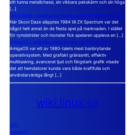
sitt tunna metallchassi, sin vikbara pekskärm och sin höga
[…]
Skool Daze – spelet som gjorde skolan till ett öppet kaos
När Skool Daze släpptes 1984 till ZX Spectrum var det
något helt annat än de flesta spel på marknaden. I stället
för rymdstrider och monster fick spelaren uppleva en […]
AmigaOS – operativsystemet som var före sin tid
AmigaOS var ett av 1980-talets mest banbrytande
operativsystem. Med grafiskt gränssnitt, effektiv
multitasking, avancerat ljud och färgstark grafik visade
det att hemdatorer kunde vara både kraftfulla och
användarvänliga långt […]
wiki.linux.se
nl(1)
nohup(1)