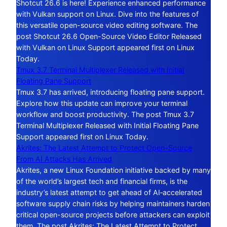
Shotcut 26.6 is here! Experience enhanced performance
with Vulkan support on Linux. Dive into the features of
this versatile open-source video editing software. The
post Shotcut 26.6 Open-Source Video Editor Released
with Vulkan on Linux Support appeared first on Linux
Today.
Tmux 3.7 Terminal Multiplexer Released with Initial
Floating Pane Support
Tmux 3.7 has arrived, introducing floating pane support.
Explore how this update can improve your terminal
workflow and boost productivity. The post Tmux 3.7
Terminal Multiplexer Released with Initial Floating Pane
Support appeared first on Linux Today.
Akrites: The Latest Attempt to Protect Open-Source
From AI Attacks Has Arrived
Akrites, a new Linux Foundation initiative backed by many
of the world’s largest tech and financial firms, is the
industry’s latest attempt to get ahead of AI‑accelerated
software supply chain risks by helping maintainers harden
critical open-source projects before attackers can exploit
them. The post Akrites: The Latest Attempt to Protect