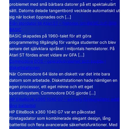
problemet med små bärbara datorer på ett spektakulärt
sätt. Datorns delade tangentbord vecklade automatiskt ut
sig när locket öppnades och […]
Från stordator till Atari ST – historien om BASIC och GFA
BASIC
BASIC skapades på 1960-talet för att göra
programmering tillgänglig för vanliga studenter och blev
senare det självklara språket i miljontals hemdatorer. På
Atari ST fördes arvet vidare av GFA […]
Commodore DOS – operativsystemet som bodde i
diskettstationen
När Commodore 64 läste en diskett var det inte bara
datorn som arbetade. Diskettstationen hade nämligen en
egen processor, ett eget minne och ett eget
operativsystem. Commodore DOS gjorde […]
HP EliteBook x360 1040 G7 – en lyxig företagsdator med
lång batteritid
HP EliteBook x360 1040 G7 var en påkostad
företagsdator som kombinerade elegant design, lång
batteritid och flera avancerade säkerhetsfunktioner. Med