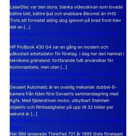
DVD
LaserDisc var den stora, blanka videoskivan som lovade
bättre bild, bättre ljud och snabbare åtkomst än VHS.
Trots att formatet aldrig slog igenom på bred front blev
det en […]
HP ProBook 430 G4 – en arbetsdator från tiden före
Windows 11
HP ProBook 430 G4 var en gång en modern och
påkostad arbetsdator för företag. I dag har den hamnat i
teknikens gränsland: fortfarande fullt användbar för
kontorsarbete, men utan […]
Dubbelåtta Kameran Gevaert Automatic – en mekanisk
filmkamera från 8 mm-filmens storhetstid
Gevaert Automatic är en ovanlig mekanisk dubbel-8-
kamera från tiden före Gevaerts sammanslagning med
Agfa. Med fjäderdriven motor, utbytbart Steinheil-
objektiv och filmhastigheter på upp till 32 bilder per
sekund är […]
IBM ThinkPad 701 – den lilla datorn som vecklade ut sina
vingar
När IBM lanserade ThinkPad 701 år 1995 löste företaget