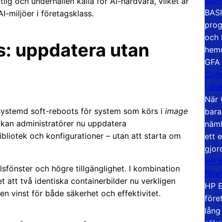
tlig och underhållen källa för AI-hårdvara, vilket är
BASI
I-miljöer i företagsklass.
prog
och 
s: uppdatera utan
hemd
GFA
Com
i di
När 
 systemd soft-reboots för system som körs i
image
bara
rt kan administratörer nu uppdatera
näml
ibliotek och konfigurationer – utan att starta om
ett 
gjor
HP E
sfönster och högre tillgänglighet. I kombination
före
att två identiska containerbilder nu verkligen
HP E
en vinst för både säkerhet och effektivitet.
före
lång