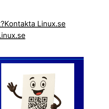
x?
Kontakta Linux.se
inux.se