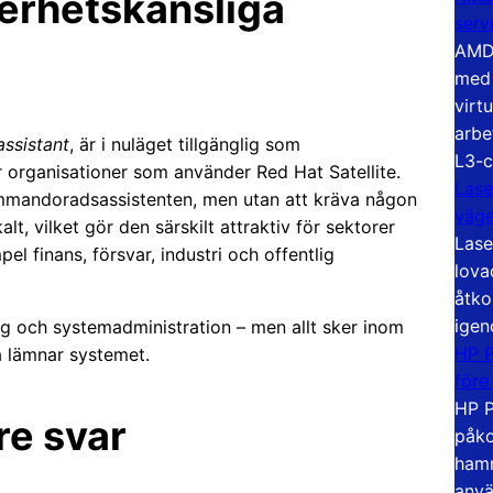
kerhetskänsliga
serv
AMD 
med 
virt
arbe
assistant
, är i nuläget tillgänglig som
L3-c
 organisationer som använder Red Hat Satellite.
Lase
mmandoradsassistenten, men utan att kräva någon
väg
lt, vilket gör den särskilt attraktiv för sektorer
Lase
el finans, försvar, industri och offentlig
lova
åtko
igen
ing och systemadministration – men allt sker inom
HP P
a lämnar systemet.
före
HP P
re svar
påko
hamn
anvä