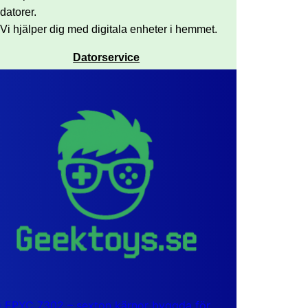
datorer.
Vi hjälper dig med digitala enheter i hemmet.
Datorservice
EPYC 7302 – sexton kärnor byggda för