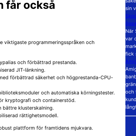
säke
 får också
sin 
Skoo
öppe
När 
var 
de viktigaste programmeringsspråken och
mark
fick
Amig
ypalias och förbättrad prestanda.
Amig
serad JIT-länkning.
banb
ed förbättrad säkerhet och högprestanda-CPU-
grän
och 
iblioteksmoduler och automatiska körningstester.
kund
för kryptografi och containerstöd.
lång
 bättre klusterskalning.
liserad rättighetsmodell.
obust plattform för framtidens mjukvara.