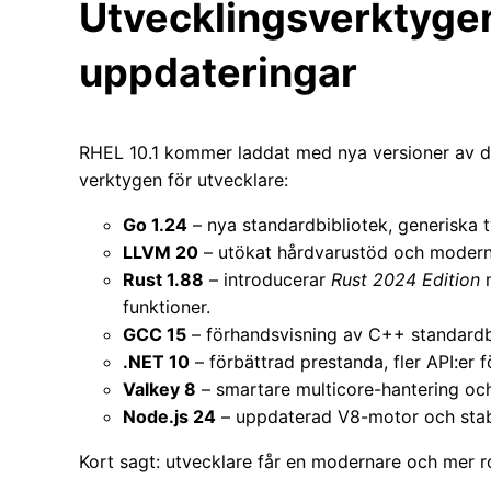
Utvecklingsverktygen
uppdateringar
RHEL 10.1 kommer laddat med nya versioner av 
verktygen för utvecklare:
Go 1.24
– nya standardbibliotek, generiska t
LLVM 20
– utökat hårdvarustöd och moderni
Rust 1.88
– introducerar
Rust 2024 Edition
m
funktioner.
GCC 15
– förhandsvisning av C++ standardb
.NET 10
– förbättrad prestanda, fler API:er 
Valkey 8
– smartare multicore-hantering och
Node.js 24
– uppdaterad V8-motor och stabi
Kort sagt: utvecklare får en modernare och mer r