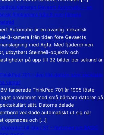
elåtta Kameran Gevaert Automatic – en
nisk filmkamera från 8 mm-filmens
hetstid
ert Automatic är en ovanlig mekanisk
el-8-kamera från tiden före Gevaerts
anslagning med Agfa. Med fjäderdriven
r, utbytbart Steinheil-objektiv och
hastigheter på upp till 32 bilder per sekund är
ThinkPad 701 – den lilla datorn som vecklade
ina vingar
IBM lanserade ThinkPad 701 år 1995 löste
taget problemet med små bärbara datorer på
spektakulärt sätt. Datorns delade
entbord vecklade automatiskt ut sig när
et öppnades och […]
 stordator till Atari ST – historien om BASIC
 GFA BASIC