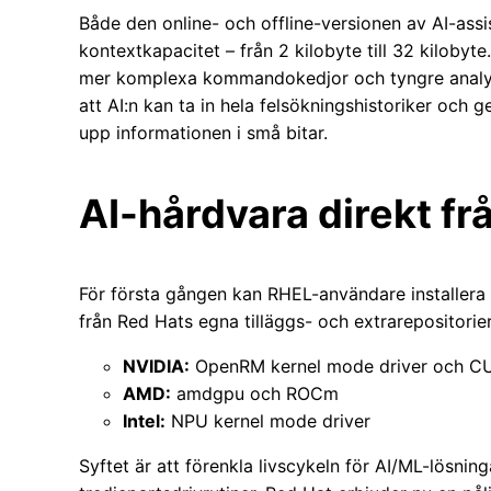
Både den online- och offline-versionen av AI-assiste
kontextkapacitet – från 2 kilobyte till 32 kilobyt
mer komplexa kommandokedjor och tyngre analysu
att AI:n kan ta in hela felsökningshistoriker och
upp informationen i små bitar.
AI-hårdvara direkt fr
För första gången kan RHEL-användare installera ve
från Red Hats egna tilläggs- och extrarepositorier
NVIDIA:
OpenRM kernel mode driver och CU
AMD:
amdgpu och ROCm
Intel:
NPU kernel mode driver
Syftet är att förenkla livscykeln för AI/ML-lösning