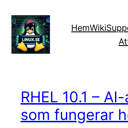
Hoppa
till
innehåll
Hem
Wiki
Supp
At
RHEL 10.1 – AI-
som fungerar he