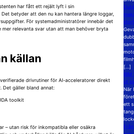
nten har fått ett rejält lyft i sin
Dubb
e. Det betyder att den nu kan hantera längre loggar,
meka
ppgifter. För systemadministratörer innebär det
stor
 ge mer relevanta svar utan att man behöver bryta
Geva
dubb
samm
moto
ån källan
film
[…]
IBM 
rifierade drivrutiner för AI-acceleratorer direkt
ut s
. Det gäller bland annat:
När 
före
DA toolkit
ett 
tang
lock
Från
ar – utan risk för inkompatibla eller osäkra
och