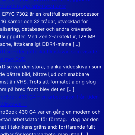
rar och tunga arbetsstationer
EPYC 7302 är en kraftfull serverprocessor
16 kärnor och 32 trådar, utvecklad för
ualisering, databaser och andra krävande
tsuppgifter. Med Zen 2-arkitektur, 128 MB
ache, åttakanaligt DDR4-minne […]
rDisc – den jättelika filmskivan som visade
en mot DVD
rDisc var den stora, blanka videoskivan som
de bättre bild, bättre ljud och snabbare
mst än VHS. Trots att formatet aldrig slog
om på bred front blev det en […]
roBook 430 G4 – en arbetsdator från tiden
 Windows 11
roBook 430 G4 var en gång en modern och
stad arbetsdator för företag. I dag har den
at i teknikens gränsland: fortfarande fullt
ndbar för kontorsarbete, men utan […]