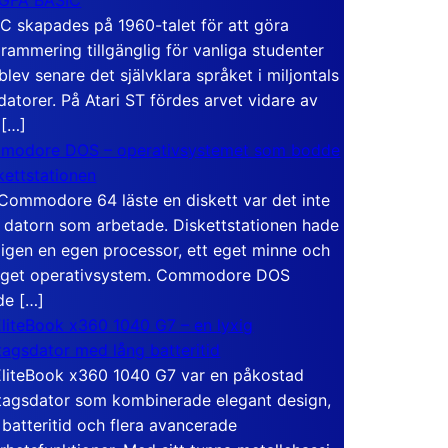
C skapades på 1960-talet för att göra
rammering tillgänglig för vanliga studenter
blev senare det självklara språket i miljontals
atorer. På Atari ST fördes arvet vidare av
 […]
modore DOS – operativsystemet som bodde
skettstationen
Commodore 64 läste en diskett var det inte
 datorn som arbetade. Diskettstationen hade
igen en egen processor, ett eget minne och
eget operativsystem. Commodore DOS
de […]
liteBook x360 1040 G7 – en lyxig
tagsdator med lång batteritid
liteBook x360 1040 G7 var en påkostad
tagsdator som kombinerade elegant design,
 batteritid och flera avancerade