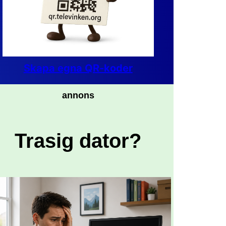
Skapa egna QR-koder
annons
Trasig dator?