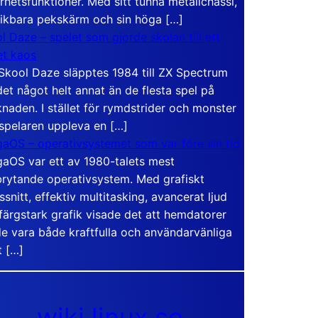
rhetsfunktioner. Med sitt tunna metallchassi,
vikbara pekskärm och sin höga […]
l Daze – spelet som gjorde skolan till ett
t kaos
Skool Daze släpptes 1984 till ZX Spectrum
det något helt annat än de flesta spel på
naden. I stället för rymdstrider och monster
 spelaren uppleva en […]
aOS – operativsystemet som var före sin tid
aOS var ett av 1980-talets mest
rytande operativsystem. Med grafiskt
ssnitt, effektiv multitasking, avancerat ljud
färgstark grafik visade det att hemdatorer
e vara både kraftfulla och användarvänliga
t […]
wiki.linux.se