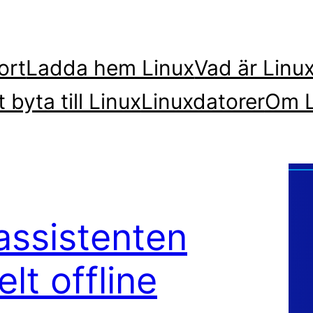
ort
Ladda hem Linux
Vad är Linu
t byta till Linux
Linuxdatorer
Om L
assistenten
lt offline