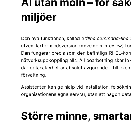
AI utan moln – för sä
miljöer
Den nya funktionen, kallad
offline command-line 
utvecklarförhandsversion (developer preview) för
Den fungerar precis som den befintliga RHEL-ko
nätverksuppkoppling alls. All bearbetning sker loka
där datasäkerhet är absolut avgörande – till exemp
förvaltning.
Assistenten kan ge hjälp vid installation, felsökn
organisationens egna servrar, utan att någon dat
Större minne, smarta