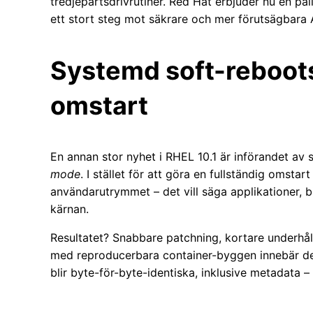
tredjepartsdrivrutiner. Red Hat erbjuder nu en påli
ett stort steg mot säkrare och mer förutsägbara A
Systemd soft-reboot
omstart
En annan stor nyhet i RHEL 10.1 är införandet av
mode
. I stället för att göra en fullständig omsta
användarutrymmet – det vill säga applikationer, b
kärnan.
Resultatet? Snabbare patchning, kortare underhåll
med reproducerbara container-byggen innebär det 
blir byte-för-byte-identiska, inklusive metadata – 