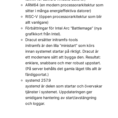
ARM64 (en modern processor­arkitektur som
sitter i många energieffektiva datorer)
RISC-V (öppen processor­arkitektur som blir
allt vanligare)
Förbättringar för Intel Arc “Battlemage” (nya
grafikkort från Intel).
Dracut ersätter initramfs-tools
Initramfs
är den lilla ”ministart” som körs
innan systemet startar på riktigt. Dracut är
ett modernare sätt att bygga den. Resultat:
enklare, snabbare och mer robust uppstart.
(På server behålls det gamla läget tills allt är
färdigportat.)
systemd 257.9
systemd
är delen som startar och övervakar
tjänster i systemet. Uppdateringen ger
smidigare hantering av start/avstängning
och loggar.