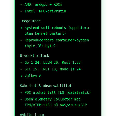
AMD: amdgpu + ROCm
Intel: NPU-drivrutin
Image mode
systemd soft-reboots
(uppdatera
utan kernel-omstart)
Reproducerbara container-byggen
(byte-för-byte)
Utvecklarstack
Go 1.24, LLVM 20, Rust 1.88
GCC 15, .NET 10, Node.js 24
Valkey 8
Säkerhet & observabilitet
PQC utökat till TLS (datatrafik)
OpenTelemetry Collector med
TPM/vTPM-stöd på AWS/Azure/GCP
Avbildningar