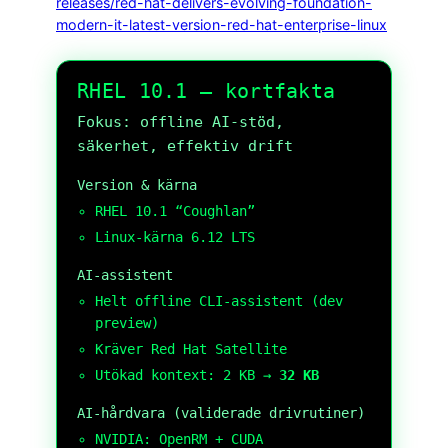
releases/red-hat-delivers-evolving-foundation-
modern-it-latest-version-red-hat-enterprise-linux
RHEL 10.1 — kortfakta
Fokus: offline AI-stöd,
säkerhet, effektiv drift
Version & kärna
RHEL 10.1 “Coughlan”
Linux-kärna 6.12 LTS
AI-assistent
Helt offline CLI-assistent (dev
preview)
Kräver Red Hat Satellite
Utökad kontext: 2 KB →
32 KB
AI-hårdvara (validerade drivrutiner)
NVIDIA: OpenRM + CUDA