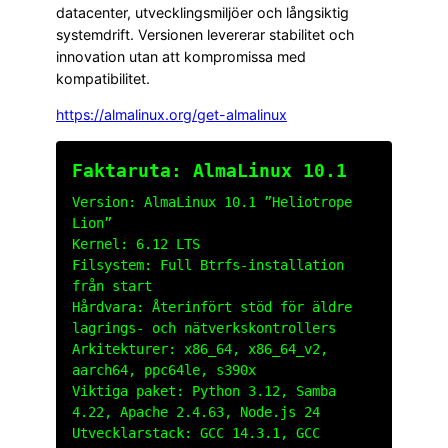
datacenter, utvecklingsmiljöer och långsiktig
systemdrift. Versionen levererar stabilitet och
innovation utan att kompromissa med
kompatibilitet.
https://almalinux.org/get-almalinux
Faktaruta: AlmaLinux 10.1
Version: AlmaLinux 10.1 ”Heliotrope
Lion”
Kernel: 6.12 LTS
Filsystem: Full Btrfs-installation
från start
Hårdvara: Återinfört stöd för äldre
lagrings- och nätverkskontrollers
Arkitekturer: x86_64, x86_64_v2,
aarch64, ppc64le, s390x
Viktiga paket: Python 3.12, Samba
4.22, Apache 2.4.63, Node.js 24
Utvecklarstack: GCC 14.3.1, GCC