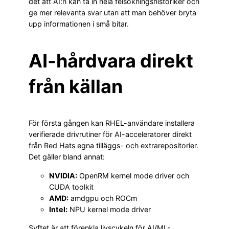
det att AI:n kan ta in hela felsökningshistoriker och
ge mer relevanta svar utan att man behöver bryta
upp informationen i små bitar.
AI-hårdvara direkt
från källan
För första gången kan RHEL-användare installera
verifierade drivrutiner för AI-acceleratorer direkt
från Red Hats egna tilläggs- och extrarepositorier.
Det gäller bland annat:
NVIDIA:
OpenRM kernel mode driver och
CUDA toolkit
AMD:
amdgpu och ROCm
Intel:
NPU kernel mode driver
Syftet är att förenkla livscykeln för AI/ML-