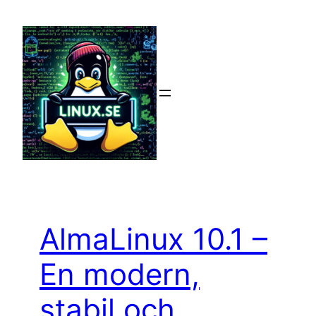
Hoppa
till
innehåll
AlmaLinux 10.1 –
En modern,
stabil och