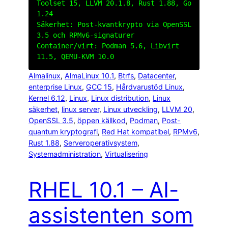
Toolset 15, LLVM 20.1.8, Rust 1.88, Go
1.24
Säkerhet: Post-kvantkrypto via OpenSSL
3.5 och RPMv6-signaturer
Container/virt: Podman 5.6, Libvirt
11.5, QEMU-KVM 10.0
Almalinux
, 
AlmaLinux 10.1
, 
Btrfs
, 
Datacenter
, 
enterprise Linux
, 
GCC 15
, 
Hårdvarustöd Linux
, 
Kernel 6.12
, 
Linux
, 
Linux distribution
, 
Linux
säkerhet
, 
linux server
, 
Linux utveckling
, 
LLVM 20
, 
OpenSSL 3.5
, 
öppen källkod
, 
Podman
, 
Post-
quantum kryptografi
, 
Red Hat kompatibel
, 
RPMv6
, 
Rust 1.88
, 
Serveroperativsystem
, 
Systemadministration
, 
Virtualisering
RHEL 10.1 – AI-
assistenten som