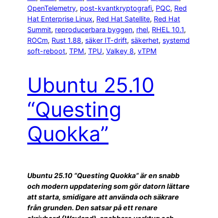
OpenTelemetry
, 
post-kvantkryptografi
, 
PQC
, 
Red
Hat Enterprise Linux
, 
Red Hat Satellite
, 
Red Hat
Summit
, 
reproducerbara byggen
, 
rhel
, 
RHEL 10.1
, 
ROCm
, 
Rust 1.88
, 
säker IT-drift
, 
säkerhet
, 
systemd
soft-reboot
, 
TPM
, 
TPU
, 
Valkey 8
, 
vTPM
Ubuntu 25.10
“Questing
Quokka”
Ubuntu 25.10 “Questing Quokka” är en snabb
och modern uppdatering som gör datorn lättare
att starta, smidigare att använda och säkrare
från grunden. Den satsar på ett renare