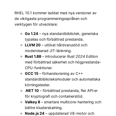
RHEL 10.1 kommer laddat med nya versioner av
de viktigaste programmeringsspråken och
verktygen för utvecklare:
Go 1.24
– nya standardbibliotek, generiska
typalias och förbättrad prestanda.
LLVM 20
– utökat hårdvarustöd och
moderniserad JIT-länkning.
Rust 1.88
– introducerar
Rust 2024 Edition
med förbättrad säkerhet och högprestanda-
CPU-funktioner.
GCC 15
– förhandsvisning av C++
standardbiblioteksmoduler och automatiska
körningstester.
.NET 10
– förbättrad prestanda, fler API:er
för kryptografi och containerstöd.
Valkey 8
– smartare multicore-hantering och
bättre klusterskalning.
Node.js 24
– uppdaterad V8-motor och