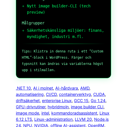
Nytt image builder-CLI (tech
preview)
Målgrupper
Säkerhetskänsliga miljöer: finans,
myndighet, industri m.fl.
Tips: Klistra in denna ruta i ett “Custom
HTML”-block i WordPress. Färger och
typsnitt kan ändras via variablerna högst
upp i stilmallen.
.NET 10
, 
AI i molnet
, 
AI-hårdvara
, 
AMD
, 
automatisering
, 
CI/CD
, 
containerverktyg
, 
CUDA
, 
driftsäkerhet
, 
enterprise Linux
, 
GCC 15
, 
Go 1.24
, 
GPU-drivrutiner
, 
hybridmoln
, 
image builder CLI
, 
image mode
, 
intel
, 
kommandoradsassistent
, 
Linux
6.12 LTS
, 
Linux-administration
, 
LLVM 20
, 
Node.js
24
, 
NPU
, 
NVIDIA
, 
offline AI-assistent
, 
OpenRM
, 