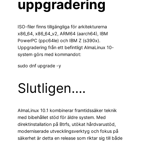
uppgradering
ISO-filer finns tillgängliga för arkitekturerna
x86_64, x86_64_v2, ARM64 (aarch64), IBM
PowerPC (ppc64le) och IBM Z (s390x).
Uppgradering från ett befintligt AlmaLinux 10-
system görs med kommandot:
sudo dnf upgrade -y
Slutligen….
AlmaLinux 10.1 kombinerar framtidssäker teknik
med bibehållet stöd för äldre system. Med
direktinstallation på Btrfs, utökat hårdvarustöd,
moderniserade utvecklingsverktyg och fokus på
säkerhet är detta en release som riktar sig till både