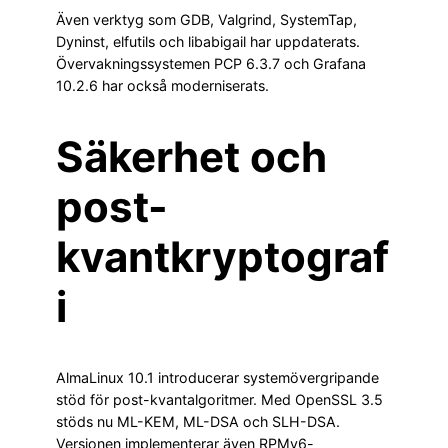
Även verktyg som GDB, Valgrind, SystemTap,
Dyninst, elfutils och libabigail har uppdaterats.
Övervakningssystemen PCP 6.3.7 och Grafana
10.2.6 har också moderniserats.
Säkerhet och
post-
kvantkryptograf
i
AlmaLinux 10.1 introducerar systemövergripande
stöd för post-kvantalgoritmer. Med OpenSSL 3.5
stöds nu ML-KEM, ML-DSA och SLH-DSA.
Versionen implementerar även RPMv6-