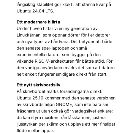
långsiktig stabilitet gör klokt i att stanna kvar på
Ubuntu 24.04 LTS.
Ett modernare hjärta
Under huven hittar vi en ny generation av
Linuxkärnan, som öppnar dörrar för fler datorer
och nya typer av hårdvara. Det betyder att både
den senaste spel-laptopen och små
experimentella datorer som bygger på den
växande RISC-V-arkitekturen får bättre stöd. För
den vanliga användaren märks det som att datorn
helt enkelt fungerar smidigare direkt från start.
Ett nytt skrivbordsliv
På skrivbordet märks förändringarna direkt.
Ubuntu 25.10 kommer med den senaste versionen
av skrivbordsmiljön GNOME, som inte bara ser
fräschare ut utan också gör vardagslivet enklare:
du kan styra musiken från låsskärmen, justera
ljusstyrkan per skärm och uppleva ett mer finslipat
flöde mellan appar.