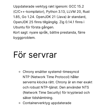
Uppdaterade verktyg rakt igenom: GCC 15.2
(C/C++-kompilator), Python 3.13, LLVM 20, Rust
1.85, Go 1.24. OpenJDK 21 (Java) är standard,
OpenJDK 25 finns tillgänglig. Zig 0.14.1 finns i
Ubuntu för första gången.
Kort sagt: nyare språk, bättre prestanda, färre
byggproblem.
För servrar
Chrony ersätter systemd-timesyncd
NTP (Network Time Protocol) håller
serverns klocka rätt. Chrony är en mer exakt
och robust NTP-tjänst. Den använder NTS
(Network Time Security) för krypterad och
säker tids­hämtning.
Containerverktyg uppdaterade