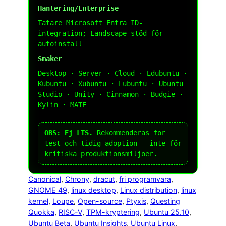
Hantering/Enterprise
Tätare Microsoft Entra ID-
integration; Landscape-stöd för
autoinstall
Smaker
Desktop · Server · Cloud · Edubuntu ·
Kubuntu · Xubuntu · Lubuntu · Ubuntu
Studio · Unity · Cinnamon · Budgie ·
Kylin · MATE
OBS: Ej LTS.
Rekommenderas för
test och tidig adoption – inte för
kritiska produktionsmiljöer.
Canonical
, 
Chrony
, 
dracut
, 
fri programvara
, 
GNOME 49
, 
linux desktop
, 
Linux distribution
, 
linux
kernel
, 
Loupe
, 
Open-source
, 
Ptyxis
, 
Questing
Quokka
, 
RISC-V
, 
TPM-kryptering
, 
Ubuntu 25.10
, 
Ubuntu Beta
, 
Ubuntu Insights
, 
Ubuntu Linux
, 