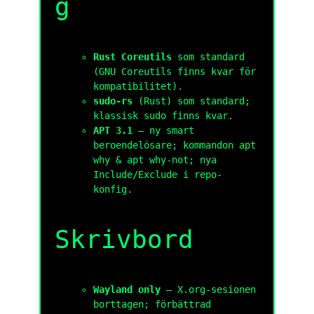
g
Rust Coreutils
som standard
(GNU Coreutils finns kvar för
kompatibilitet).
sudo-rs
(Rust) som standard;
klassisk sudo finns kvar.
APT 3.1
— ny smart
beroendelösare; kommandon
apt
why
&
apt why-not
; nya
Include/Exclude i repo-
konfig.
Skrivbord
Wayland only
— X.org-sesionen
borttagen; förbättrad