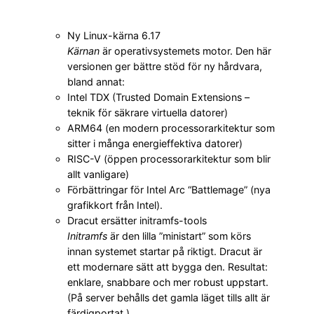
Ny Linux-kärna 6.17
Kärnan
är operativsystemets motor. Den här
versionen ger bättre stöd för ny hårdvara,
bland annat:
Intel TDX (Trusted Domain Extensions –
teknik för säkrare virtuella datorer)
ARM64 (en modern processor­arkitektur som
sitter i många energieffektiva datorer)
RISC-V (öppen processor­arkitektur som blir
allt vanligare)
Förbättringar för Intel Arc “Battlemage” (nya
grafikkort från Intel).
Dracut ersätter initramfs-tools
Initramfs
är den lilla ”ministart” som körs
innan systemet startar på riktigt. Dracut är
ett modernare sätt att bygga den. Resultat:
enklare, snabbare och mer robust uppstart.
(På server behålls det gamla läget tills allt är
färdigportat.)