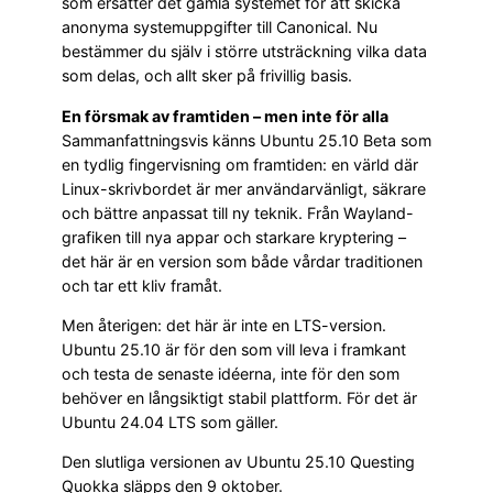
som ersätter det gamla systemet för att skicka
anonyma systemuppgifter till Canonical. Nu
bestämmer du själv i större utsträckning vilka data
som delas, och allt sker på frivillig basis.
En försmak av framtiden – men inte för alla
Sammanfattningsvis känns Ubuntu 25.10 Beta som
en tydlig fingervisning om framtiden: en värld där
Linux-skrivbordet är mer användarvänligt, säkrare
och bättre anpassat till ny teknik. Från Wayland-
grafiken till nya appar och starkare kryptering –
det här är en version som både vårdar traditionen
och tar ett kliv framåt.
Men återigen: det här är inte en LTS-version.
Ubuntu 25.10 är för den som vill leva i framkant
och testa de senaste idéerna, inte för den som
behöver en långsiktigt stabil plattform. För det är
Ubuntu 24.04 LTS som gäller.
Den slutliga versionen av Ubuntu 25.10 Questing
Quokka släpps den 9 oktober.