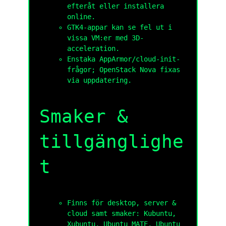
efteråt eller installera
online.
GTK4-appar kan se fel ut i
vissa VM:er med 3D-
acceleration.
Enstaka AppArmor/cloud-init-
frågor; OpenStack Nova fixas
via uppdatering.
Smaker &
tillgänglighe
t
Finns för desktop, server &
cloud samt smaker: Kubuntu,
Xubuntu, Ubuntu MATE, Ubuntu