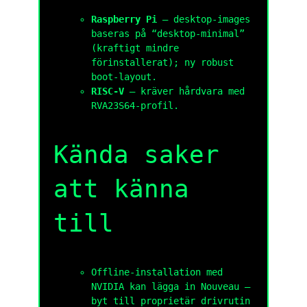
Raspberry Pi
— desktop-images
baseras på “desktop-minimal”
(kraftigt mindre
förinstallerat); ny robust
boot-layout.
RISC-V
— kräver hårdvara med
RVA23S64-profil.
Kända saker
att känna
till
Offline-installation med
NVIDIA kan lägga in Nouveau —
byt till proprietär drivrutin