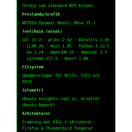
Chrony som standard NTP-klient
Prestanda/Grafik
NVIDIA Dynamic Boost; Mesa 25.2
Toolchain (urval)
GCC 15.2 · glibc 2.42 · Binutils 2.45
· LLVM 20 · Rust 1.85 · Python 3.13.7
· Go 1.24 · OpenJDK 25 · OpenSSL 3.5
· systemd 257.9 · Boost 1.88
Filsystem
Uppdateringar för Btrfs, F2FS och
EXT4
Telemetri
Ubuntu Insights (opt-in, ersätter
Ubuntu Report)
Arkitekturer
Framsteg mot RISC-V-skrivbord:
Firefox & Thunderbird fungerar