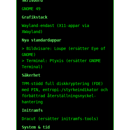
Skrivbord
GNOME 49
Grafikstack
Wayland-endast (X11-appar via
XWayland)
Nya standardappar
Bildvisare:
Loupe
(ersätter Eye of
GNOME)
Terminal:
Ptyxis
(ersätter GNOME
Terminal)
Säkerhet
TPM-stödd full diskkryptering (FDE)
med PIN, entropi-/styrkeindikator och
förbättrad återställningsnyckel-
hantering
Initramfs
Dracut (ersätter
initramfs-tools
)
System & tid