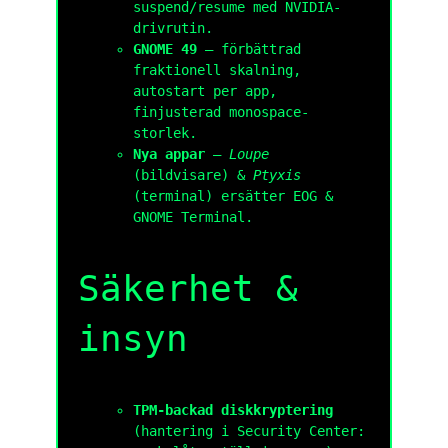
suspend/resume med NVIDIA-
drivrutin.
GNOME 49
— förbättrad
fraktionell skalning,
autostart per app,
finjusterad monospace-
storlek.
Nya appar
—
Loupe
(bildvisare) &
Ptyxis
(terminal) ersätter EOG &
GNOME Terminal.
Säkerhet &
insyn
TPM-backad diskkryptering
(hantering i Security Center: