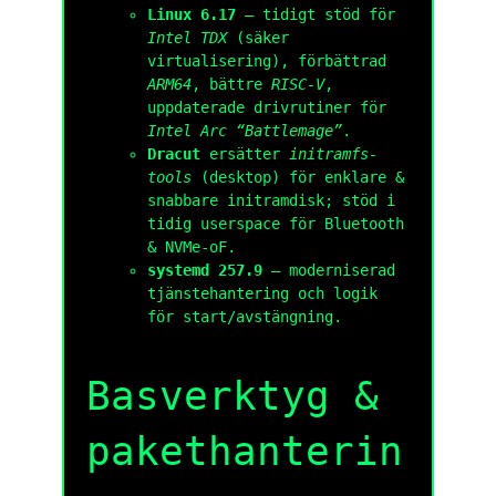
Linux 6.17
— tidigt stöd för
Intel TDX
(säker
virtualisering), förbättrad
ARM64
, bättre
RISC-V
,
uppdaterade drivrutiner för
Intel Arc “Battlemage”
.
Dracut
ersätter
initramfs-
tools
(desktop) för enklare &
snabbare initramdisk; stöd i
tidig userspace för Bluetooth
& NVMe-oF.
systemd 257.9
— moderniserad
tjänstehantering och logik
för start/avstängning.
Basverktyg &
pakethanterin