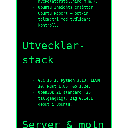
nyckel­återställning m.m.).
Ubuntu Insights
ersätter
Ubuntu Report — opt-in
telemetri med tydligare
kontroll.
Utvecklar­
stack
GCC 15.2
,
Python 3.13
,
LLVM
20
,
Rust 1.85
,
Go 1.24
.
OpenJDK 21
standard (25
tillgänglig);
Zig 0.14.1
debut i Ubuntu.
Server & moln