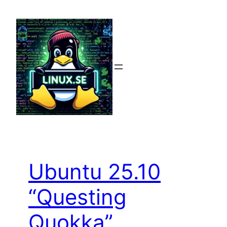
Hoppa
till
innehåll
Ubuntu 25.10
“Questing
Quokka”