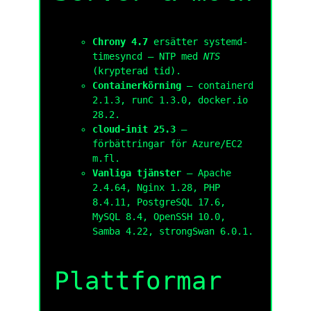
Chrony 4.7
ersätter systemd-
timesyncd — NTP med
NTS
(krypterad tid).
Container­körning
— containerd
2.1.3, runC 1.3.0, docker.io
28.2.
cloud-init 25.3
—
förbättringar för Azure/EC2
m.fl.
Vanliga tjänster
— Apache
2.4.64, Nginx 1.28, PHP
8.4.11, PostgreSQL 17.6,
MySQL 8.4, OpenSSH 10.0,
Samba 4.22, strongSwan 6.0.1.
Plattformar