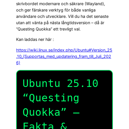
skrivbordet modernare och säkrare (Wayland),
och ger färskare verktyg för både vanliga
användare och utvecklare. Vill du ha det senaste
utan att vänta på nästa långtidsversion – då är
“Questing Quokka” ett trevligt val.
Kan laddas ner här :
https://wiki.linux.se/index.php/Ubuntu#Version_25
.10_(Supportas_med_updatering_fram_till_Juli_202
6)
Ubuntu 25.10
“Questing
Quokka” —
Fakta &