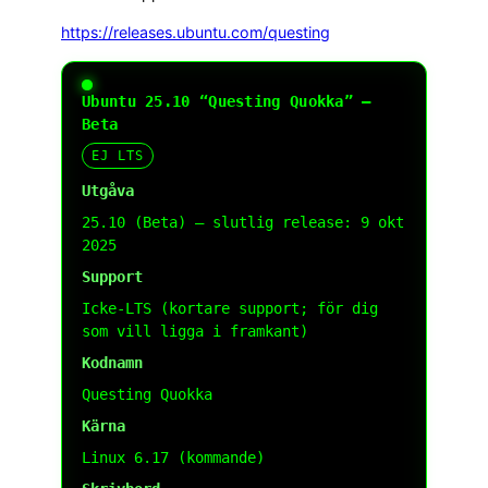
https://releases.ubuntu.com/questing
Ubuntu 25.10 “Questing Quokka” –
Beta
EJ LTS
Utgåva
25.10 (Beta) – slutlig release: 9 okt
2025
Support
Icke-LTS (kortare support; för dig
som vill ligga i framkant)
Kodnamn
Questing Quokka
Kärna
Linux 6.17 (kommande)