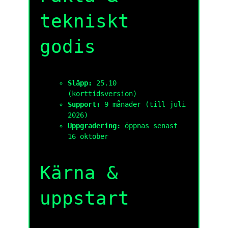
tekniskt
godis
Släpp:
25.10
(korttidsversion)
Support:
9 månader (till juli
2026)
Uppgradering:
öppnas senast
16 oktober
Kärna &
uppstart