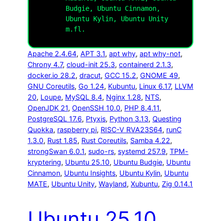
Budgie, Ubuntu Cinnamon,
Ubuntu Kylin, Ubuntu Unity
m.fl.
Apache 2.4.64
, 
APT 3.1
, 
apt why
, 
apt why-not
, 
Chrony 4.7
, 
cloud-init 25.3
, 
containerd 2.1.3
, 
docker.io 28.2
, 
dracut
, 
GCC 15.2
, 
GNOME 49
, 
GNU Coreutils
, 
Go 1.24
, 
Kubuntu
, 
Linux 6.17
, 
LLVM
20
, 
Loupe
, 
MySQL 8.4
, 
Nginx 1.28
, 
NTS
, 
OpenJDK 21
, 
OpenSSH 10.0
, 
PHP 8.4.11
, 
PostgreSQL 17.6
, 
Ptyxis
, 
Python 3.13
, 
Questing
Quokka
, 
raspberry pi
, 
RISC-V RVA23S64
, 
runC
1.3.0
, 
Rust 1.85
, 
Rust Coreutils
, 
Samba 4.22
, 
strongSwan 6.0.1
, 
sudo-rs
, 
systemd 257.9
, 
TPM-
kryptering
, 
Ubuntu 25.10
, 
Ubuntu Budgie
, 
Ubuntu
Cinnamon
, 
Ubuntu Insights
, 
Ubuntu Kylin
, 
Ubuntu
MATE
, 
Ubuntu Unity
, 
Wayland
, 
Xubuntu
, 
Zig 0.14.1
Ubuntu 25.10