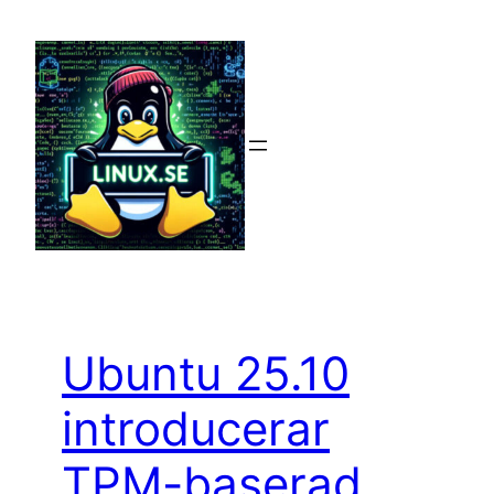
Hoppa
till
innehåll
Ubuntu 25.10
introducerar
TPM-baserad