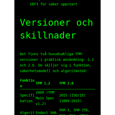
UEFI för säker uppstart
Versioner och
skillnader
Det finns två huvudsakliga TPM-
versioner i praktisk användning: 1.2
och 2.0. De skiljer sig i funktion,
säkerhetsmodell och algoritmstöd:
Funktio
TPM 1.2
TPM 2.0
n
2009 (TPM
Specifi
2015 (ISO/IEC
Main Spec
kation
11889:2015)
v1.2)
SHA-1, SHA-256,
Algorit
Endast SHA-