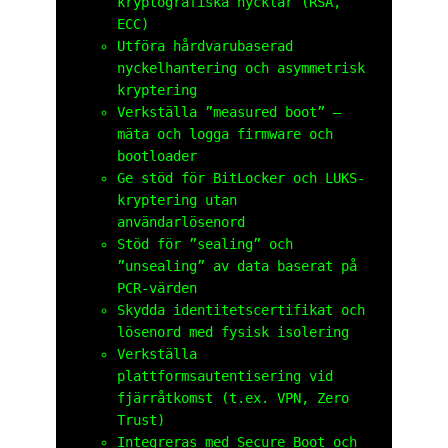
kryptografiska nycklar (RSA,
ECC)
Utföra hårdvarubaserad
nyckelhantering och asymmetrisk
kryptering
Verkställa ”measured boot” –
mäta och logga firmware och
bootloader
Ge stöd för BitLocker och LUKS-
kryptering utan
användarlösenord
Stöd för ”sealing” och
”unsealing” av data baserat på
PCR-värden
Skydda identitetscertifikat och
lösenord med fysisk isolering
Verkställa
plattformsautentisering vid
fjärråtkomst (t.ex. VPN, Zero
Trust)
Integreras med Secure Boot och