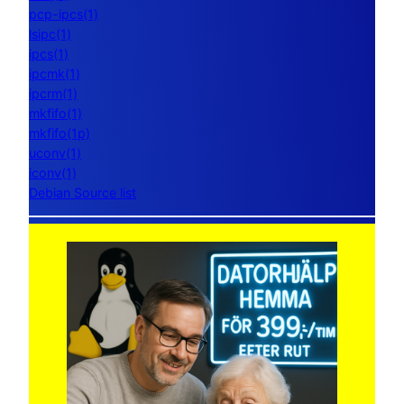
pcp-ipcs(1)
lsipc(1)
ipcs(1)
ipcmk(1)
ipcrm(1)
mkfifo(1)
mkfifo(1p)
uconv(1)
iconv(1)
Debian Source list