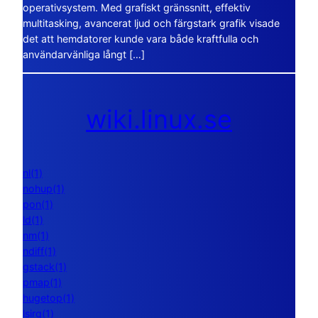
operativsystem. Med grafiskt gränssnitt, effektiv
multitasking, avancerat ljud och färgstark grafik visade
det att hemdatorer kunde vara både kraftfulla och
användarvänliga långt […]
wiki.linux.se
nl(1)
nohup(1)
pon(1)
ld(1)
nm(1)
ndiff(1)
gstack(1)
pmap(1)
hugetop(1)
lsirq(1)