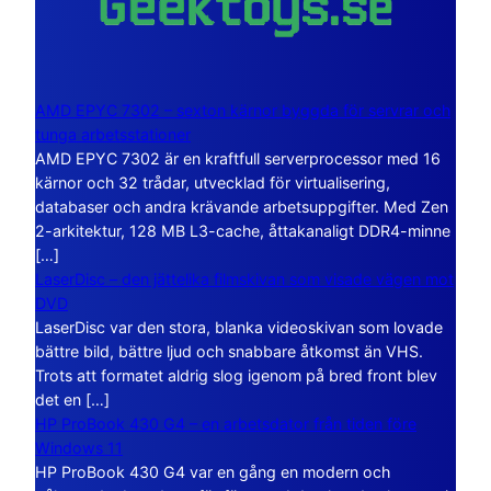
AMD EPYC 7302 – sexton kärnor byggda för servrar och
tunga arbetsstationer
AMD EPYC 7302 är en kraftfull serverprocessor med 16
kärnor och 32 trådar, utvecklad för virtualisering,
databaser och andra krävande arbetsuppgifter. Med Zen
2-arkitektur, 128 MB L3-cache, åttakanaligt DDR4-minne
[…]
LaserDisc – den jättelika filmskivan som visade vägen mot
DVD
LaserDisc var den stora, blanka videoskivan som lovade
bättre bild, bättre ljud och snabbare åtkomst än VHS.
Trots att formatet aldrig slog igenom på bred front blev
det en […]
HP ProBook 430 G4 – en arbetsdator från tiden före
Windows 11
HP ProBook 430 G4 var en gång en modern och