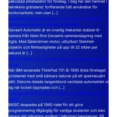
påkostad arbetsdator för företag. I dag har den hamnat i
teknikens gränsland: fortfarande fullt användbar för
kontorsarbete, men utan […]
Dubbelåtta Kameran Gevaert Automatic – en mekanisk
filmkamera från 8 mm-filmens storhetstid
Gevaert Automatic är en ovanlig mekanisk dubbel-8-
kamera från tiden före Gevaerts sammanslagning med
Agfa. Med fjäderdriven motor, utbytbart Steinheil-
objektiv och filmhastigheter på upp till 32 bilder per
sekund är […]
IBM ThinkPad 701 – den lilla datorn som vecklade ut sina
vingar
När IBM lanserade ThinkPad 701 år 1995 löste företaget
problemet med små bärbara datorer på ett spektakulärt
sätt. Datorns delade tangentbord vecklade automatiskt ut
sig när locket öppnades och […]
Från stordator till Atari ST – historien om BASIC och GFA
BASIC
BASIC skapades på 1960-talet för att göra
programmering tillgänglig för vanliga studenter och blev
senare det självklara språket i miljontals hemdatorer. På