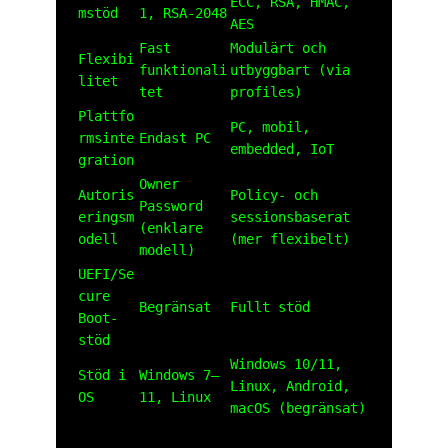
ECC, RSA, HMAC,
mstöd
1, RSA-2048
AES
Fast
Modulärt och
Flexibi
funktionali
utbyggbart (via
litet
tet
profiles)
Plattfo
PC, mobil,
rmsinte
Endast PC
embedded, IoT
gration
Owner
Autoris
Policy- och
Password
eringsm
sessionsbaserat
(enklare
odell
(mer flexibelt)
modell)
UEFI/Se
cure
Begränsat
Fullt stöd
Boot-
stöd
Windows 10/11,
Stöd i
Windows 7–
Linux, Android,
OS
11, Linux
macOS (begränsat)