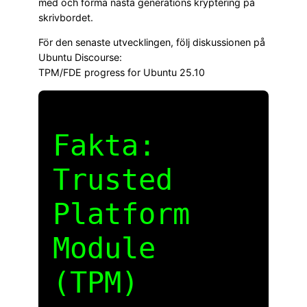
med och forma nästa generations kryptering på
skrivbordet.
För den senaste utvecklingen, följ diskussionen på
Ubuntu Discourse:
TPM/FDE progress for Ubuntu 25.10
Fakta:
Trusted
Platform
Module
(TPM)