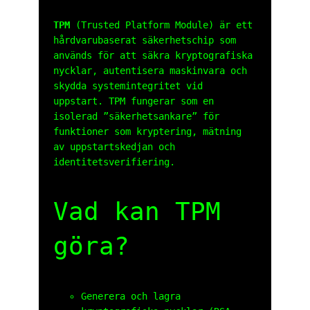
TPM
(Trusted Platform Module) är ett
hårdvarubaserat säkerhetschip som
används för att säkra kryptografiska
nycklar, autentisera maskinvara och
skydda systemintegritet vid
uppstart. TPM fungerar som en
isolerad ”säkerhetsankare” för
funktioner som kryptering, mätning
av uppstartskedjan och
identitetsverifiering.
Vad kan TPM
göra?
Generera och lagra