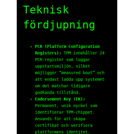
Teknisk
fördjupning
PCR (Platform Configuration
Registers):
TPM innehåller 24
PCR-register som loggar
uppstartsmiljön, vilket
möjliggör ”measured boot” och
att endast ladda upp systemet
om det matchar tidigare
godkända tillstånd.
Endorsement Key (EK):
Permanent, unik nyckel som
identifierar TPM-chippet.
Används för att skapa
certifikat och verifiera
plattformens identitet.