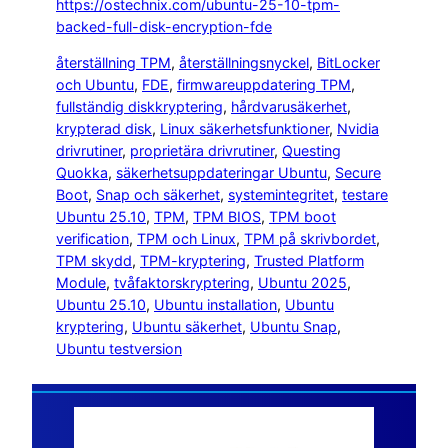
https://ostechnix.com/ubuntu-25-10-tpm-
backed-full-disk-encryption-fde
återställning TPM
, 
återställningsnyckel
, 
BitLocker
och Ubuntu
, 
FDE
, 
firmwareuppdatering TPM
, 
fullständig diskkryptering
, 
hårdvarusäkerhet
, 
krypterad disk
, 
Linux säkerhetsfunktioner
, 
Nvidia
drivrutiner
, 
proprietära drivrutiner
, 
Questing
Quokka
, 
säkerhetsuppdateringar Ubuntu
, 
Secure
Boot
, 
Snap och säkerhet
, 
systemintegritet
, 
testare
Ubuntu 25.10
, 
TPM
, 
TPM BIOS
, 
TPM boot
verification
, 
TPM och Linux
, 
TPM på skrivbordet
, 
TPM skydd
, 
TPM-kryptering
, 
Trusted Platform
Module
, 
tvåfaktorskryptering
, 
Ubuntu 2025
, 
Ubuntu 25.10
, 
Ubuntu installation
, 
Ubuntu
kryptering
, 
Ubuntu säkerhet
, 
Ubuntu Snap
, 
Ubuntu testversion