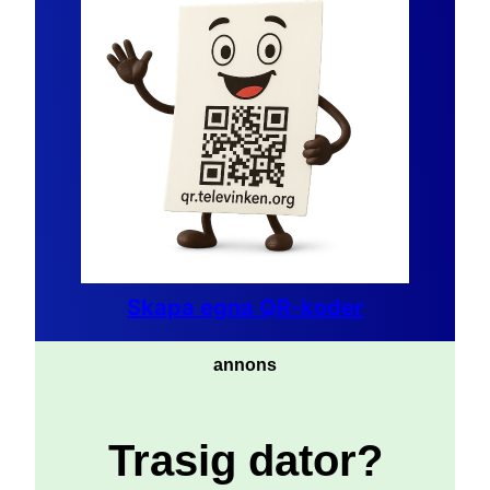
Skapa egna QR-koder
annons
Trasig dator?