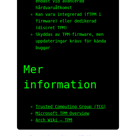
endast vid avancerad
hårdvaruåtkomst
Kan vara integrerad (fTPM i
firmware) eller dedikerad
(discret TPM)
Skyddas av TPM-firmware, men
uppdateringar krävs för kända
buggar
Mer
information
Trusted Computing Group (TCG)
Microsoft TPM Overview
Arch Wiki – TPM