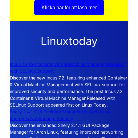
Klicka här för att läsa mer
Linuxtoday
Incus 7.2 Container & Virtual Machine Manager Released
with SELinux Support
Discover the new Incus 7.2, featuring enhanced Container
& Virtual Machine Management with SELinux support for
improved security and performance. The post Incus 7.2
Container & Virtual Machine Manager Released with
SELinux Support appeared first on Linux Today.
Shelly 2.4.1 GUI Package Manager for Arch Linux
Improves Networking, Security
Discover the enhanced Shelly 2.4.1 GUI Package
Manager for Arch Linux, featuring improved networking