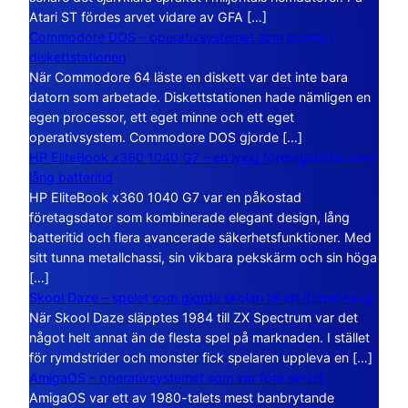
Atari ST fördes arvet vidare av GFA […]
Commodore DOS – operativsystemet som bodde i
diskettstationen
När Commodore 64 läste en diskett var det inte bara
datorn som arbetade. Diskettstationen hade nämligen en
egen processor, ett eget minne och ett eget
operativsystem. Commodore DOS gjorde […]
HP EliteBook x360 1040 G7 – en lyxig företagsdator med
lång batteritid
HP EliteBook x360 1040 G7 var en påkostad
företagsdator som kombinerade elegant design, lång
batteritid och flera avancerade säkerhetsfunktioner. Med
sitt tunna metallchassi, sin vikbara pekskärm och sin höga
[…]
Skool Daze – spelet som gjorde skolan till ett öppet kaos
När Skool Daze släpptes 1984 till ZX Spectrum var det
något helt annat än de flesta spel på marknaden. I stället
för rymdstrider och monster fick spelaren uppleva en […]
AmigaOS – operativsystemet som var före sin tid
AmigaOS var ett av 1980-talets mest banbrytande