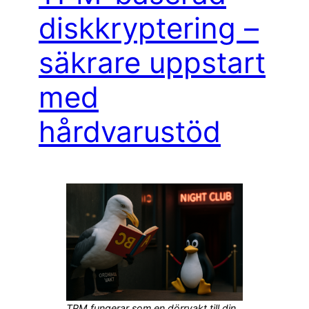
diskkryptering –
säkrare uppstart
med
hårdvarustöd
TPM fungerar som en dörrvakt till din