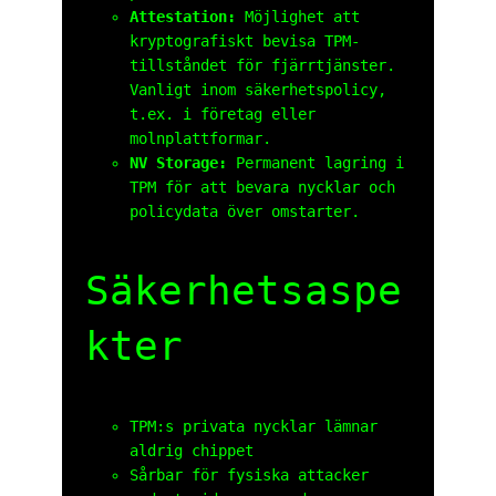
Attestation:
Möjlighet att
kryptografiskt bevisa TPM-
tillståndet för fjärrtjänster.
Vanligt inom säkerhetspolicy,
t.ex. i företag eller
molnplattformar.
NV Storage:
Permanent lagring i
TPM för att bevara nycklar och
policydata över omstarter.
Säkerhetsaspe
kter
TPM:s privata nycklar lämnar
aldrig chippet
Sårbar för fysiska attacker