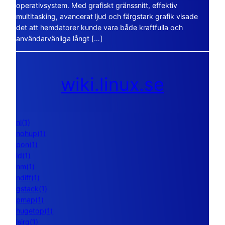
operativsystem. Med grafiskt gränssnitt, effektiv
multitasking, avancerat ljud och färgstark grafik visade
det att hemdatorer kunde vara både kraftfulla och
användarvänliga långt […]
wiki.linux.se
nl(1)
nohup(1)
pon(1)
ld(1)
nm(1)
ndiff(1)
gstack(1)
pmap(1)
hugetop(1)
lsirq(1)