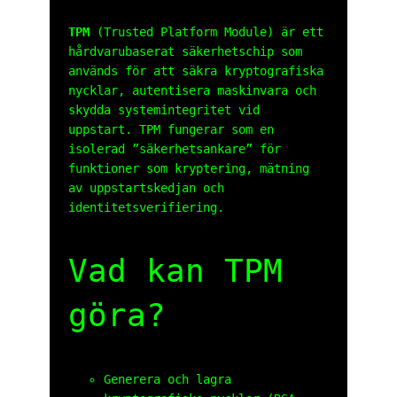
TPM
(Trusted Platform Module) är ett
hårdvarubaserat säkerhetschip som
används för att säkra kryptografiska
nycklar, autentisera maskinvara och
skydda systemintegritet vid
uppstart. TPM fungerar som en
isolerad ”säkerhetsankare” för
funktioner som kryptering, mätning
av uppstartskedjan och
identitetsverifiering.
Vad kan TPM
göra?
Generera och lagra