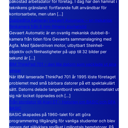
påkostad arbetsdator för företag. I dag har den hamnat i
teknikens gränsland: fortfarande fullt användbar för
kontorsarbete, men utan […]
Dubbelåtta Kameran Gevaert Automatic – en mekanisk
filmkamera från 8 mm-filmens storhetstid
Gevaert Automatic är en ovanlig mekanisk dubbel-8-
kamera från tiden före Gevaerts sammanslagning med
Agfa. Med fjäderdriven motor, utbytbart Steinheil-
objektiv och filmhastigheter på upp till 32 bilder per
sekund är […]
IBM ThinkPad 701 – den lilla datorn som vecklade ut sina
vingar
När IBM lanserade ThinkPad 701 år 1995 löste företaget
problemet med små bärbara datorer på ett spektakulärt
sätt. Datorns delade tangentbord vecklade automatiskt ut
sig när locket öppnades och […]
Från stordator till Atari ST – historien om BASIC och GFA
BASIC
BASIC skapades på 1960-talet för att göra
programmering tillgänglig för vanliga studenter och blev
senare det självklara språket i miljontals hemdatorer. På