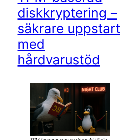
diskkryptering –
säkrare uppstart
med
hårdvarustöd
TPM fungerar som en dörrvakt till din