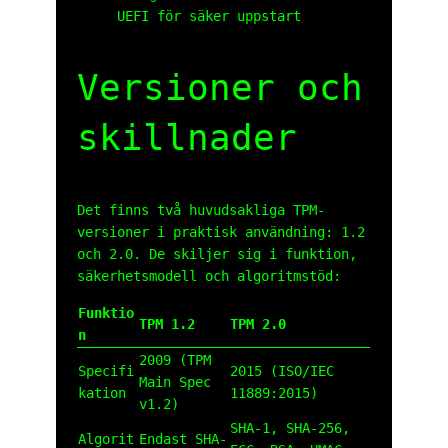
UEFI för säker uppstart
Versioner och
skillnader
Det finns två huvudsakliga TPM-
versioner i praktisk användning: 1.2
och 2.0. De skiljer sig i funktion,
säkerhetsmodell och algoritmstöd:
Funktio
TPM 1.2
TPM 2.0
n
2009 (TPM
Specifi
2015 (ISO/IEC
Main Spec
kation
11889:2015)
v1.2)
SHA-1, SHA-256,
Algorit
Endast SHA-