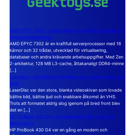
AMD EPYC 7302 – sexton kärnor byggda för servrar och
tunga arbetsstationer
AMD EPYC 7302 är en kraftfull serverprocessor med 16
kärnor och 32 trådar, utvecklad för virtualisering,
databaser och andra krävande arbetsuppgifter. Med Zen
2-arkitektur, 128 MB L3-cache, åttakanaligt DDR4-minne
[…]
LaserDisc – den jättelika filmskivan som visade vägen mot
DVD
LaserDisc var den stora, blanka videoskivan som lovade
bättre bild, bättre ljud och snabbare åtkomst än VHS.
Trots att formatet aldrig slog igenom på bred front blev
det en […]
HP ProBook 430 G4 – en arbetsdator från tiden före
Windows 11
HP ProBook 430 G4 var en gång en modern och