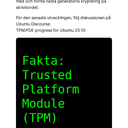
med och forma nästa generations kryptering på
skrivbordet.
För den senaste utvecklingen, följ diskussionen på
Ubuntu Discourse:
TPM/FDE progress for Ubuntu 25.10
Fakta:
Trusted
Platform
Module
(TPM)