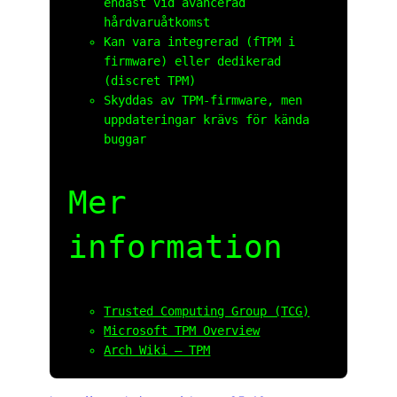
endast vid avancerad
hårdvaruåtkomst
Kan vara integrerad (fTPM i
firmware) eller dedikerad
(discret TPM)
Skyddas av TPM-firmware, men
uppdateringar krävs för kända
buggar
Mer
information
Trusted Computing Group (TCG)
Microsoft TPM Overview
Arch Wiki – TPM