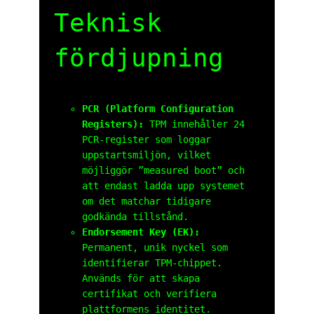
Teknisk
fördjupning
PCR (Platform Configuration
Registers):
TPM innehåller 24
PCR-register som loggar
uppstartsmiljön, vilket
möjliggör ”measured boot” och
att endast ladda upp systemet
om det matchar tidigare
godkända tillstånd.
Endorsement Key (EK):
Permanent, unik nyckel som
identifierar TPM-chippet.
Används för att skapa
certifikat och verifiera
plattformens identitet.