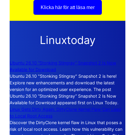
Klicka här för att läsa mer
Linuxtoday
Ubuntu 26.10 “Stonking Stingray” Snapshot 2 Is Now
Available for Download
Ubuntu 26.10 "Stonking Stingray" Snapshot 2 is here!
Explore new enhancements and download the latest
version for an optimized user experience. The post
Ubuntu 26.10 “Stonking Stingray” Snapshot 2 Is Now
Available for Download appeared first on Linux Today.
Linux Gets Dirty Again: DirtyClone Kernel Flaw Can Lead
to Local Root Access
Discover the DirtyClone kernel flaw in Linux that poses a
risk of local root access. Learn how this vulnerability can