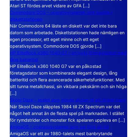
Atari ST fördes arvet vidare av GFA […]
Commodore DOS – operativsystemet som bodde i
diskettstationen
När Commodore 64 läste en diskett var det inte bara
datorn som arbetade. Diskettstationen hade nämligen en
egen processor, ett eget minne och ett eget
operativsystem. Commodore DOS gjorde […]
HP EliteBook x360 1040 G7 – en lyxig företagsdator med
lång batteritid
HP EliteBook x360 1040 G7 var en påkostad
företagsdator som kombinerade elegant design, lång
batteritid och flera avancerade säkerhetsfunktioner. Med
sitt tunna metallchassi, sin vikbara pekskärm och sin höga
[…]
Skool Daze – spelet som gjorde skolan till ett öppet kaos
När Skool Daze släpptes 1984 till ZX Spectrum var det
något helt annat än de flesta spel på marknaden. I stället
för rymdstrider och monster fick spelaren uppleva en […]
AmigaOS – operativsystemet som var före sin tid
AmigaOS var ett av 1980-talets mest banbrytande