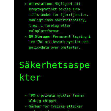
Attestation:
Möjlighet att
kryptografiskt bevisa TPM-
tillståndet för fjärrtjänster.
Vanligt inom säkerhetspolicy,
t.ex. i företag eller
molnplattformar.
NV Storage:
Permanent lagring i
TPM för att bevara nycklar och
policydata över omstarter.
Säkerhetsaspe
kter
TPM:s privata nycklar lämnar
aldrig chippet
Sårbar för fysiska attacker