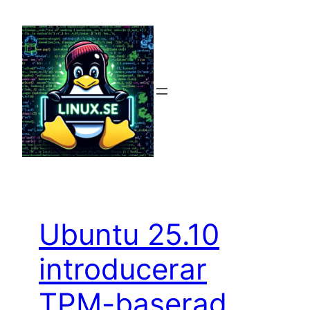
Hoppa
till
innehåll
Ubuntu 25.10
introducerar
TPM-baserad