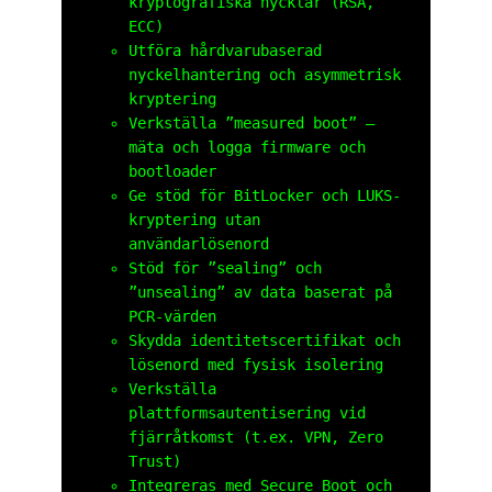
kryptografiska nycklar (RSA,
ECC)
Utföra hårdvarubaserad
nyckelhantering och asymmetrisk
kryptering
Verkställa ”measured boot” –
mäta och logga firmware och
bootloader
Ge stöd för BitLocker och LUKS-
kryptering utan
användarlösenord
Stöd för ”sealing” och
”unsealing” av data baserat på
PCR-värden
Skydda identitetscertifikat och
lösenord med fysisk isolering
Verkställa
plattformsautentisering vid
fjärråtkomst (t.ex. VPN, Zero
Trust)
Integreras med Secure Boot och