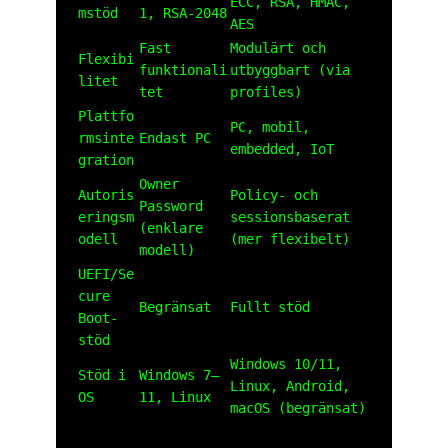
ECC, RSA, HMAC,
mstöd
1, RSA-2048
AES
Fast
Modulärt och
Flexibi
funktionali
utbyggbart (via
litet
tet
profiles)
Plattfo
PC, mobil,
rmsinte
Endast PC
embedded, IoT
gration
Owner
Autoris
Policy- och
Password
eringsm
sessionsbaserat
(enklare
odell
(mer flexibelt)
modell)
UEFI/Se
cure
Begränsat
Fullt stöd
Boot-
stöd
Windows 10/11,
Stöd i
Windows 7–
Linux, Android,
OS
11, Linux
macOS (begränsat)