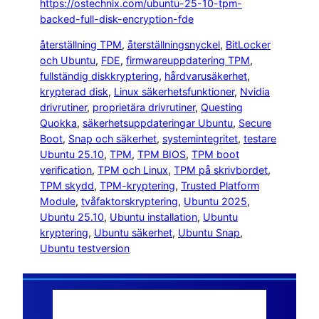
https://ostechnix.com/ubuntu-25-10-tpm-
backed-full-disk-encryption-fde
återställning TPM
, 
återställningsnyckel
, 
BitLocker
och Ubuntu
, 
FDE
, 
firmwareuppdatering TPM
, 
fullständig diskkryptering
, 
hårdvarusäkerhet
, 
krypterad disk
, 
Linux säkerhetsfunktioner
, 
Nvidia
drivrutiner
, 
proprietära drivrutiner
, 
Questing
Quokka
, 
säkerhetsuppdateringar Ubuntu
, 
Secure
Boot
, 
Snap och säkerhet
, 
systemintegritet
, 
testare
Ubuntu 25.10
, 
TPM
, 
TPM BIOS
, 
TPM boot
verification
, 
TPM och Linux
, 
TPM på skrivbordet
, 
TPM skydd
, 
TPM-kryptering
, 
Trusted Platform
Module
, 
tvåfaktorskryptering
, 
Ubuntu 2025
, 
Ubuntu 25.10
, 
Ubuntu installation
, 
Ubuntu
kryptering
, 
Ubuntu säkerhet
, 
Ubuntu Snap
, 
Ubuntu testversion