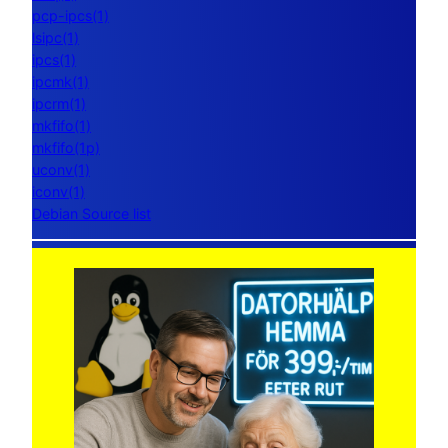
pcp-ipcs(1)
lsipc(1)
ipcs(1)
ipcmk(1)
ipcrm(1)
mkfifo(1)
mkfifo(1p)
uconv(1)
iconv(1)
Debian Source list