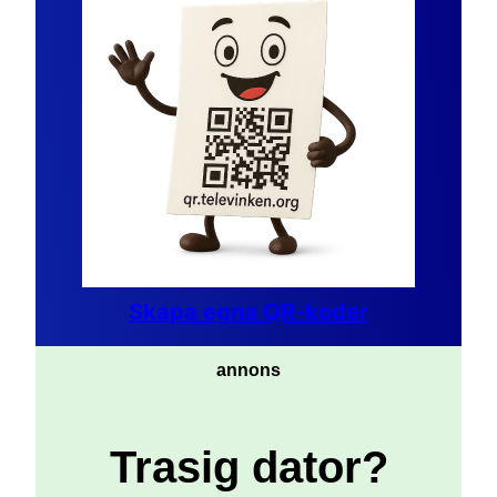
Skapa egna QR-koder
annons
Trasig dator?