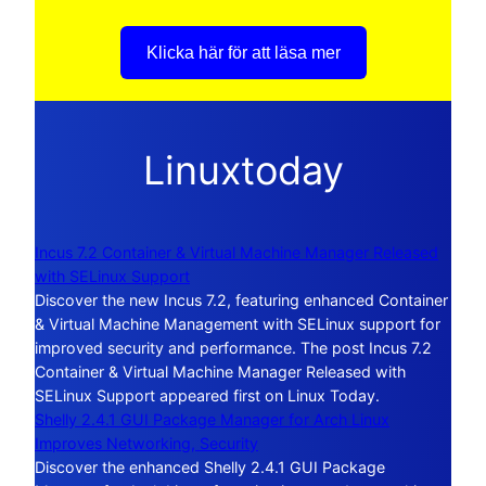
Klicka här för att läsa mer
Linuxtoday
Incus 7.2 Container & Virtual Machine Manager Released
with SELinux Support
Discover the new Incus 7.2, featuring enhanced Container
& Virtual Machine Management with SELinux support for
improved security and performance. The post Incus 7.2
Container & Virtual Machine Manager Released with
SELinux Support appeared first on Linux Today.
Shelly 2.4.1 GUI Package Manager for Arch Linux
Improves Networking, Security
Discover the enhanced Shelly 2.4.1 GUI Package