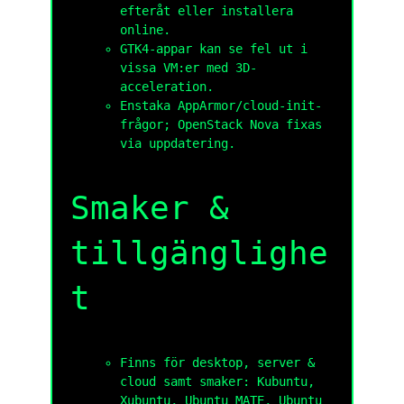
efteråt eller installera
online.
GTK4-appar kan se fel ut i
vissa VM:er med 3D-
acceleration.
Enstaka AppArmor/cloud-init-
frågor; OpenStack Nova fixas
via uppdatering.
Smaker &
tillgänglighe
t
Finns för desktop, server &
cloud samt smaker: Kubuntu,
Xubuntu, Ubuntu MATE, Ubuntu