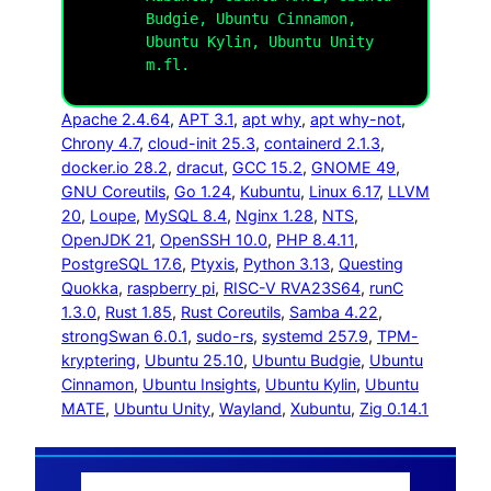
Budgie, Ubuntu Cinnamon,
Ubuntu Kylin, Ubuntu Unity
m.fl.
Apache 2.4.64
, 
APT 3.1
, 
apt why
, 
apt why-not
, 
Chrony 4.7
, 
cloud-init 25.3
, 
containerd 2.1.3
, 
docker.io 28.2
, 
dracut
, 
GCC 15.2
, 
GNOME 49
, 
GNU Coreutils
, 
Go 1.24
, 
Kubuntu
, 
Linux 6.17
, 
LLVM
20
, 
Loupe
, 
MySQL 8.4
, 
Nginx 1.28
, 
NTS
, 
OpenJDK 21
, 
OpenSSH 10.0
, 
PHP 8.4.11
, 
PostgreSQL 17.6
, 
Ptyxis
, 
Python 3.13
, 
Questing
Quokka
, 
raspberry pi
, 
RISC-V RVA23S64
, 
runC
1.3.0
, 
Rust 1.85
, 
Rust Coreutils
, 
Samba 4.22
, 
strongSwan 6.0.1
, 
sudo-rs
, 
systemd 257.9
, 
TPM-
kryptering
, 
Ubuntu 25.10
, 
Ubuntu Budgie
, 
Ubuntu
Cinnamon
, 
Ubuntu Insights
, 
Ubuntu Kylin
, 
Ubuntu
MATE
, 
Ubuntu Unity
, 
Wayland
, 
Xubuntu
, 
Zig 0.14.1