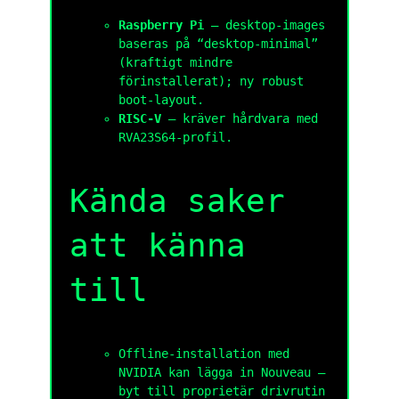
Raspberry Pi
— desktop-images
baseras på “desktop-minimal”
(kraftigt mindre
förinstallerat); ny robust
boot-layout.
RISC-V
— kräver hårdvara med
RVA23S64-profil.
Kända saker
att känna
till
Offline-installation med
NVIDIA kan lägga in Nouveau —
byt till proprietär drivrutin