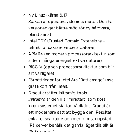
Ny Linux-kärna 6.17
Kärnan
är operativsystemets motor. Den här
versionen ger bättre stöd för ny hårdvara,
bland annat:
Intel TDX (Trusted Domain Extensions –
teknik för säkrare virtuella datorer)
ARM64 (en modern processor­arkitektur som
sitter i många energieffektiva datorer)
RISC-V (öppen processor­arkitektur som blir
allt vanligare)
Förbättringar för Intel Arc “Battlemage” (nya
grafikkort från Intel).
Dracut ersätter initramfs-tools
Initramfs
är den lilla ”ministart” som körs
innan systemet startar på riktigt. Dracut är
ett modernare sätt att bygga den. Resultat:
enklare, snabbare och mer robust uppstart.
(På server behålls det gamla läget tills allt är
färdigportat.)