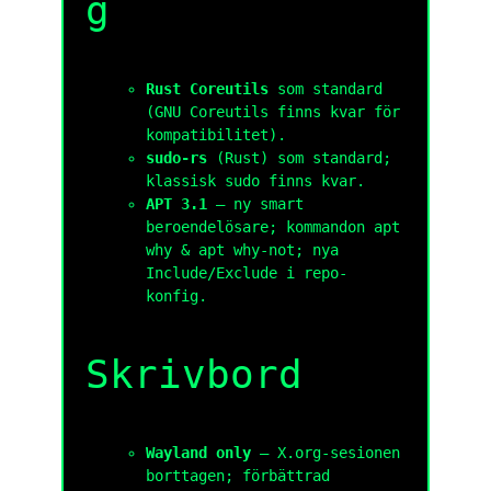
g
Rust Coreutils
som standard
(GNU Coreutils finns kvar för
kompatibilitet).
sudo-rs
(Rust) som standard;
klassisk sudo finns kvar.
APT 3.1
— ny smart
beroendelösare; kommandon
apt
why
&
apt why-not
; nya
Include/Exclude i repo-
konfig.
Skrivbord
Wayland only
— X.org-sesionen
borttagen; förbättrad