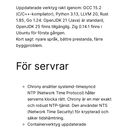
Uppdaterade verktyg rakt igenom: GCC 15.2
(C/C++-kompilator), Python 3.13, LLVM 20, Rust
1.85, Go 1.24. OpenJDK 21 (Java) är standard,
OpenJDK 25 finns tillgänglig. Zig 0.14.1 finns i
Ubuntu för första gången.
Kort sagt: nyare språk, bättre prestanda, färre
byggproblem.
För servrar
Chrony ersätter systemd-timesyncd
NTP (Network Time Protocol) håller
serverns klocka rätt. Chrony är en mer exakt
och robust NTP-tjänst. Den använder NTS
(Network Time Security) för krypterad och
säker tids­hämtning.
Containerverktyg uppdaterade