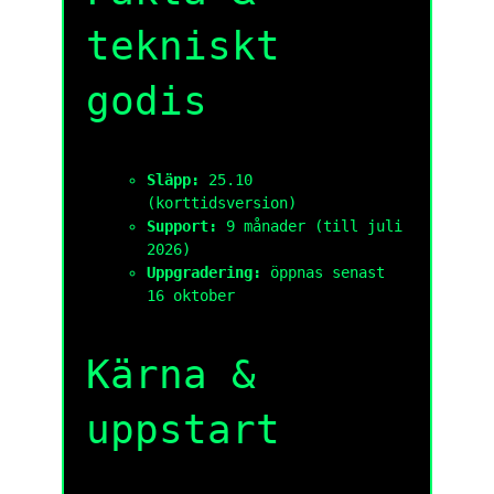
tekniskt
godis
Släpp:
25.10
(korttidsversion)
Support:
9 månader (till juli
2026)
Uppgradering:
öppnas senast
16 oktober
Kärna &
uppstart