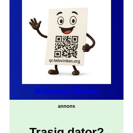
Skapa egna QR-koder
annons
Trasig dator?