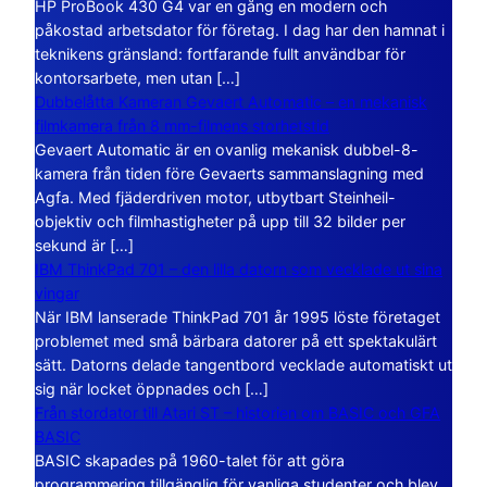
HP ProBook 430 G4 var en gång en modern och
påkostad arbetsdator för företag. I dag har den hamnat i
teknikens gränsland: fortfarande fullt användbar för
kontorsarbete, men utan […]
Dubbelåtta Kameran Gevaert Automatic – en mekanisk
filmkamera från 8 mm-filmens storhetstid
Gevaert Automatic är en ovanlig mekanisk dubbel-8-
kamera från tiden före Gevaerts sammanslagning med
Agfa. Med fjäderdriven motor, utbytbart Steinheil-
objektiv och filmhastigheter på upp till 32 bilder per
sekund är […]
IBM ThinkPad 701 – den lilla datorn som vecklade ut sina
vingar
När IBM lanserade ThinkPad 701 år 1995 löste företaget
problemet med små bärbara datorer på ett spektakulärt
sätt. Datorns delade tangentbord vecklade automatiskt ut
sig när locket öppnades och […]
Från stordator till Atari ST – historien om BASIC och GFA
BASIC
BASIC skapades på 1960-talet för att göra
programmering tillgänglig för vanliga studenter och blev