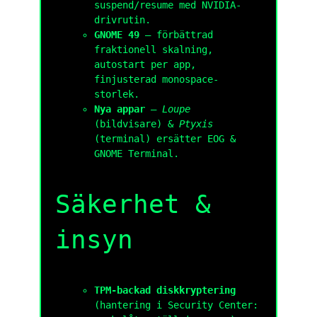
suspend/resume med NVIDIA-
drivrutin.
GNOME 49
— förbättrad
fraktionell skalning,
autostart per app,
finjusterad monospace-
storlek.
Nya appar
—
Loupe
(bildvisare) &
Ptyxis
(terminal) ersätter EOG &
GNOME Terminal.
Säkerhet &
insyn
TPM-backad diskkryptering
(hantering i Security Center: