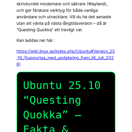
skrivbordet modernare och säkrare (Wayland),
och ger färskare verktyg för både vanliga
användare och utvecklare. Vill du ha det senaste
utan att vänta på nästa långtidsversion – då är
“Questing Quokka” ett trevligt val.
Kan laddas ner här :
https://wiki.linux.se/index.php/Ubuntu#Version_25
.10_(Supportas_med_updatering_fram_till_Juli_202
6)
Ubuntu 25.10
“Questing
Quokka” —
Fakta &