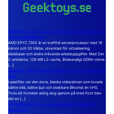
AMD EPYC 7302 – sexton kärnor byggda för servrar och
tunga arbetsstationer
AMD EPYC 7302 är en kraftfull serverprocessor med 16
kärnor och 32 trådar, utvecklad för virtualisering,
databaser och andra krävande arbetsuppgifter. Med Zen
2-arkitektur, 128 MB L3-cache, åttakanaligt DDR4-minne
[…]
LaserDisc – den jättelika filmskivan som visade vägen mot
DVD
LaserDisc var den stora, blanka videoskivan som lovade
bättre bild, bättre ljud och snabbare åtkomst än VHS.
Trots att formatet aldrig slog igenom på bred front blev
det en […]
HP ProBook 430 G4 – en arbetsdator från tiden före
Windows 11