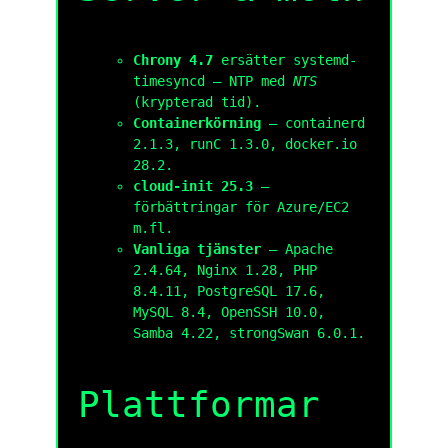
Chrony 4.7
ersätter systemd-
timesyncd — NTP med
NTS
(krypterad tid).
Container­körning
— containerd
2.1.3, runC 1.3.0, docker.io
28.2.
cloud-init 25.3
—
förbättringar för Azure/EC2
m.fl.
Vanliga tjänster
— Apache
2.4.64, Nginx 1.28, PHP
8.4.11, PostgreSQL 17.6,
MySQL 8.4, OpenSSH 10.0,
Samba 4.22, strongSwan 6.0.1.
Plattformar