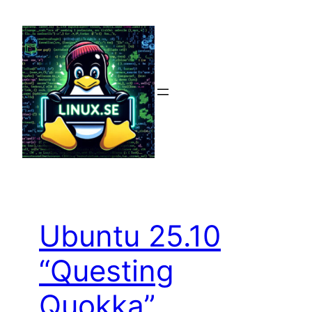
Hoppa
till
innehåll
Ubuntu 25.10
“Questing
Quokka”