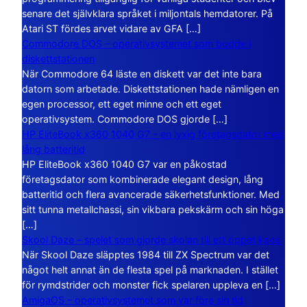
senare det självklara språket i miljontals hemdatorer. På
Atari ST fördes arvet vidare av GFA […]
Commodore DOS – operativsystemet som bodde i
diskettstationen
När Commodore 64 läste en diskett var det inte bara
datorn som arbetade. Diskettstationen hade nämligen en
egen processor, ett eget minne och ett eget
operativsystem. Commodore DOS gjorde […]
HP EliteBook x360 1040 G7 – en lyxig företagsdator med
lång batteritid
HP EliteBook x360 1040 G7 var en påkostad
företagsdator som kombinerade elegant design, lång
batteritid och flera avancerade säkerhetsfunktioner. Med
sitt tunna metallchassi, sin vikbara pekskärm och sin höga
[…]
Skool Daze – spelet som gjorde skolan till ett öppet kaos
När Skool Daze släpptes 1984 till ZX Spectrum var det
något helt annat än de flesta spel på marknaden. I stället
för rymdstrider och monster fick spelaren uppleva en […]
AmigaOS – operativsystemet som var före sin tid