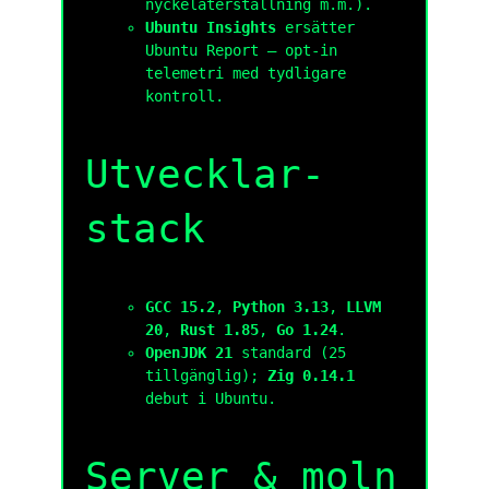
nyckel­återställning m.m.).
Ubuntu Insights
ersätter
Ubuntu Report — opt-in
telemetri med tydligare
kontroll.
Utvecklar­
stack
GCC 15.2
,
Python 3.13
,
LLVM
20
,
Rust 1.85
,
Go 1.24
.
OpenJDK 21
standard (25
tillgänglig);
Zig 0.14.1
debut i Ubuntu.
Server & moln