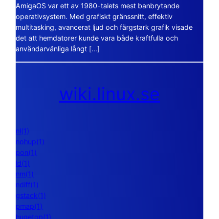
AmigaOS var ett av 1980-talets mest banbrytande
operativsystem. Med grafiskt gränssnitt, effektiv
multitasking, avancerat ljud och färgstark grafik visade
det att hemdatorer kunde vara både kraftfulla och
användarvänliga långt […]
wiki.linux.se
nl(1)
nohup(1)
pon(1)
ld(1)
nm(1)
ndiff(1)
gstack(1)
pmap(1)
hugetop(1)