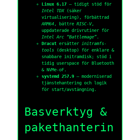
Linux 6.17
— tidigt stöd för
Intel TDX
(säker
virtualisering), förbättrad
ARM64
, bättre
RISC-V
,
uppdaterade drivrutiner för
Intel Arc “Battlemage”
.
Dracut
ersätter
initramfs-
tools
(desktop) för enklare &
snabbare initramdisk; stöd i
tidig userspace för Bluetooth
& NVMe-oF.
systemd 257.9
— moderniserad
tjänstehantering och logik
för start/avstängning.
Basverktyg &
pakethanterin