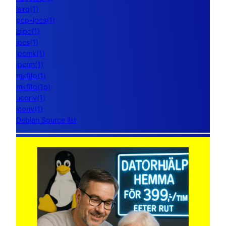
lsirq(1)
pcp-ipcs(1)
lsipc(1)
ipcs(1)
ipcmk(1)
ipcrm(1)
mkfifo(1)
mkfifo(1p)
uconv(1)
iconv(1)
Debian Source list