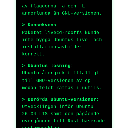
-a
-L
av flaggorna
och
annorlunda än GNU-versionen.
> Konsekvens:
livecd-rootfs
Paketet
kunde
inte bygga Ubuntus live- och
installationsavbilder
korrekt.
> Ubuntus lösning:
Ubuntu återgick tillfälligt
cp
till GNU-versionen av
medan felet rättas i uutils.
> Berörda Ubuntu-versioner:
Utvecklingen inför Ubuntu
26.04 LTS samt den pågående
övergången till Rust-baserade