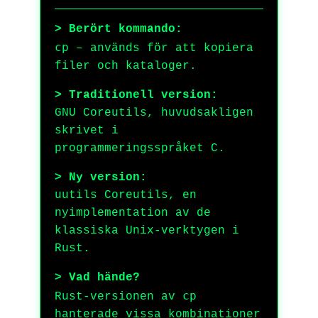
> Berört kommando:
cp
– används för att kopiera
filer och kataloger.
> Traditionell version:
GNU Coreutils, huvudsakligen
skrivet i
programmeringsspråket C.
> Ny version:
uutils Coreutils, en
nyimplementation av de
klassiska Unix-verktygen i
Rust.
> Vad hände?
cp
Rust-versionen av
hanterade vissa kombinationer