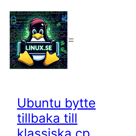
Hoppa
till
innehåll
Ubuntu bytte
tillbaka till
klassiska cp