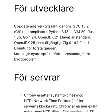
För utvecklare
Uppdaterade verktyg rakt igenom: GCC 15.2
(C/C++-kompilator), Python 3.13, LLVM 20, Rust
1.85, Go 1.24. OpenJDK 21 (Java) är standard,
OpenJDK 25 finns tillgänglig. Zig 0.14.1 finns i
Ubuntu för första gången.
Kort sagt: nyare språk, bättre prestanda, färre
byggproblem.
För servrar
Chrony ersätter systemd-timesyncd
NTP (Network Time Protocol) håller
serverns klocka rätt. Chrony är en mer exakt
och robust NTP-tjänst. Den använder NTS