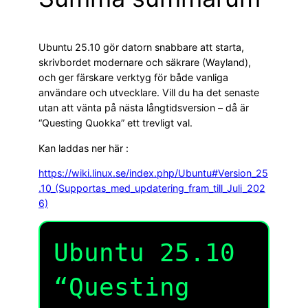
Ubuntu 25.10 gör datorn snabbare att starta,
skrivbordet modernare och säkrare (Wayland),
och ger färskare verktyg för både vanliga
användare och utvecklare. Vill du ha det senaste
utan att vänta på nästa långtidsversion – då är
“Questing Quokka” ett trevligt val.
Kan laddas ner här :
https://wiki.linux.se/index.php/Ubuntu#Version_25
.10_(Supportas_med_updatering_fram_till_Juli_202
6)
Ubuntu 25.10
“Questing