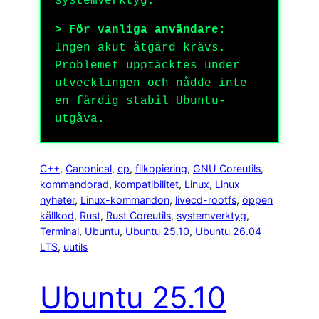
systemverktyg.
> För vanliga användare:
Ingen akut åtgärd krävs.
Problemet upptäcktes under
utvecklingen och nådde inte
en färdig stabil Ubuntu-
utgåva.
C++
, 
Canonical
, 
cp
, 
filkopiering
, 
GNU Coreutils
, 
kommandorad
, 
kompatibilitet
, 
Linux
, 
Linux
nyheter
, 
Linux-kommandon
, 
livecd-rootfs
, 
öppen
källkod
, 
Rust
, 
Rust Coreutils
, 
systemverktyg
, 
Terminal
, 
Ubuntu
, 
Ubuntu 25.10
, 
Ubuntu 26.04
LTS
, 
uutils
Ubuntu 25.10