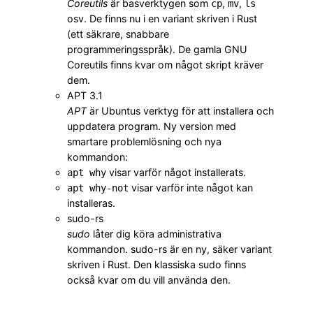
Coreutils
är basverktygen som
,
,
cp
mv
ls
osv. De finns nu i en variant skriven i Rust
(ett säkrare, snabbare
programmeringsspråk). De gamla GNU
Coreutils finns kvar om något skript kräver
dem.
APT 3.1
APT
är Ubuntus verktyg för att installera och
uppdatera program. Ny version med
smartare problemlösning och nya
kommandon:
visar varför något installerats.
apt why
visar varför inte något kan
apt why-not
installeras.
sudo-rs
sudo
låter dig köra administrativa
kommandon. sudo-rs är en ny, säker variant
skriven i Rust. Den klassiska sudo finns
också kvar om du vill använda den.