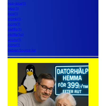
pcp-ipcs(1)
lsipc(1)
ipcs(1)
ipcmk(1)
ipcrm(1)
mkfifo(1)
mkfifo(1p)
uconv(1)
iconv(1)
Debian Source list