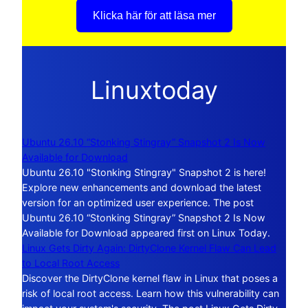
Klicka här för att läsa mer
Linuxtoday
Ubuntu 26.10 “Stonking Stingray” Snapshot 2 Is Now
Available for Download
Ubuntu 26.10 "Stonking Stingray" Snapshot 2 is here!
Explore new enhancements and download the latest
version for an optimized user experience. The post
Ubuntu 26.10 “Stonking Stingray” Snapshot 2 Is Now
Available for Download appeared first on Linux Today.
Linux Gets Dirty Again: DirtyClone Kernel Flaw Can Lead
to Local Root Access
Discover the DirtyClone kernel flaw in Linux that poses a
risk of local root access. Learn how this vulnerability can