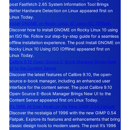
post Fastfetch 2.65 System Information Tool Brings
Better Hardware Detection on Linux appeared first on
Linux Today.
Install GNOME on Rocky Linux 10 Using ISO (Offline)
Discover how to install GNOME on Rocky Linux 10 using
an ISO file. Follow our step-by-step guide for a seamless
offline installation experience. The post Install GNOME on
Rocky Linux 10 Using ISO (Offline) appeared first on
Linux Today.
Calibre 9.10 Open-Source E-Book Manager Brings New
UI to the Content Server
Discover the latest features of Calibre 9.10, the open-
source e-book manager, including an enhanced user
interface for the content server. The post Calibre 9.10
Open-Source E-Book Manager Brings New UI to the
Content Server appeared first on Linux Today.
It’s 1996 All Over Again on the New GIMP 0.54 Flatpak
Discover the nostalgia of 1996 with the new GIMP 0.54
Flatpak. Explore its features and enhancements that bring
classic design tools to modern users. The post It’s 1996