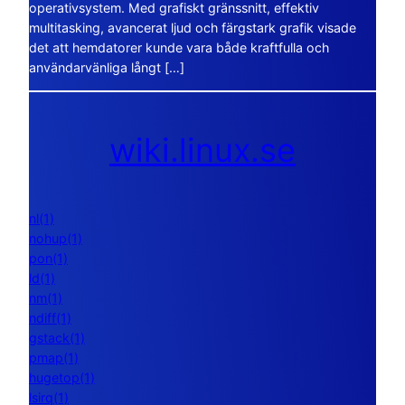
operativsystem. Med grafiskt gränssnitt, effektiv
multitasking, avancerat ljud och färgstark grafik visade
det att hemdatorer kunde vara både kraftfulla och
användarvänliga långt […]
wiki.linux.se
nl(1)
nohup(1)
pon(1)
ld(1)
nm(1)
ndiff(1)
gstack(1)
pmap(1)
hugetop(1)
lsirq(1)