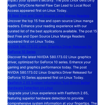
impact your system's security. The post Linux Gets Dirty
Again: DirtyClone Kernel Flaw Can Lead to Local Root
Access appeared first on Linux Today.
15 Best Free and Open Source Linux Manga Readers
Uncover the top 15 free and open-source Linux manga
readers. Enhance your reading experience with our
curated list of the best applications available. The post 15
Best Free and Open Source Linux Manga Readers
appeared first on Linux Today.
NVIDIA 580.173.02 Linux Graphics Driver Released for
GeForce 10 Series
Discover the latest NVIDIA 580.173.02 Linux graphics
driver, optimized for GeForce 10 series. Enhance your
gaming and graphics performance today. The post
NVIDIA 580.173.02 Linux Graphics Driver Released for
GeForce 10 Series appeared first on Linux Today.
Fastfetch 2.65 System Information Tool Brings Better
Hardware Detection on Linux
Upgrade your Linux experience with Fastfetch 2.65,
featuring superior hardware detection to provide
comprehensive system information at your fingertips. The