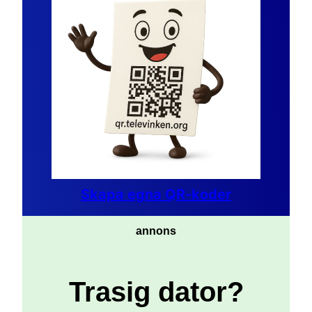
Skapa egna QR-koder
annons
Trasig dator?