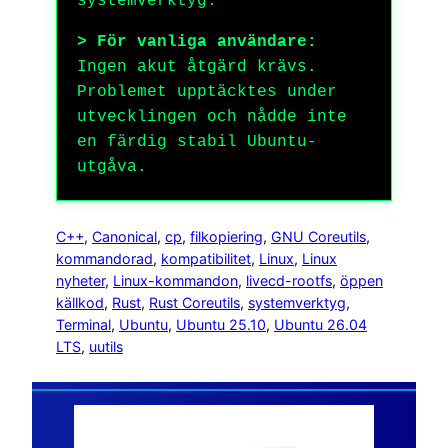
systemverktyg.
> För vanliga användare:
Ingen akut åtgärd krävs.
Problemet upptäcktes under
utvecklingen och nådde inte
en färdig stabil Ubuntu-
utgåva.
C++
, 
Canonical
, 
cp
, 
filkopiering
, 
GNU Coreutils
, 
kommandorad
, 
kompatibilitet
, 
Linux
, 
Linux
nyheter
, 
Linux-kommandon
, 
livecd-rootfs
, 
öppen
källkod
, 
Rust
, 
Rust Coreutils
, 
systemverktyg
, 
Terminal
, 
Ubuntu
, 
Ubuntu 25.10
, 
Ubuntu 26.04
LTS
, 
uutils