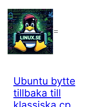
Hoppa
till
innehåll
Ubuntu bytte
tillbaka till
klassiska cp