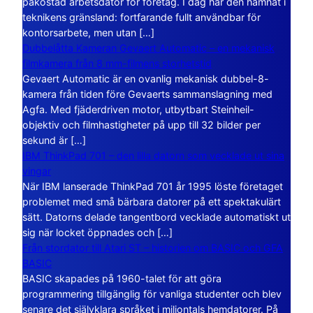
påkostad arbetsdator för företag. I dag har den hamnat i
teknikens gränsland: fortfarande fullt användbar för
kontorsarbete, men utan […]
Dubbelåtta Kameran Gevaert Automatic – en mekanisk
filmkamera från 8 mm-filmens storhetstid
Gevaert Automatic är en ovanlig mekanisk dubbel-8-
kamera från tiden före Gevaerts sammanslagning med
Agfa. Med fjäderdriven motor, utbytbart Steinheil-
objektiv och filmhastigheter på upp till 32 bilder per
sekund är […]
IBM ThinkPad 701 – den lilla datorn som vecklade ut sina
vingar
När IBM lanserade ThinkPad 701 år 1995 löste företaget
problemet med små bärbara datorer på ett spektakulärt
sätt. Datorns delade tangentbord vecklade automatiskt ut
sig när locket öppnades och […]
Från stordator till Atari ST – historien om BASIC och GFA
BASIC
BASIC skapades på 1960-talet för att göra
programmering tillgänglig för vanliga studenter och blev
senare det självklara språket i miljontals hemdatorer. På