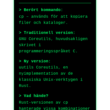
> Berört kommando:
cp
– används för att kopiera
filer och kataloger.
> Traditionell version:
GNU Coreutils, huvudsakligen
skrivet i
programmeringsspråket C.
> Ny version:
uutils Coreutils, en
nyimplementation av de
klassiska Unix-verktygen i
Rust.
> Vad hände?
cp
Rust-versionen av
hanterade vissa kombinationer