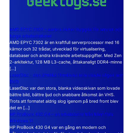
AMD EPYC 7302 – sexton kärnor byggda för servrar och
tunga arbetsstationer
AMD EPYC 7302 är en kraftfull serverprocessor med 16
kärnor och 32 trådar, utvecklad för virtualisering,
databaser och andra krävande arbetsuppgifter. Med Zen
2-arkitektur, 128 MB L3-cache, åttakanaligt DDR4-minne
[…]
LaserDisc – den jättelika filmskivan som visade vägen mot
DVD
LaserDisc var den stora, blanka videoskivan som lovade
bättre bild, bättre ljud och snabbare åtkomst än VHS.
Trots att formatet aldrig slog igenom på bred front blev
det en […]
HP ProBook 430 G4 – en arbetsdator från tiden före
Windows 11
HP ProBook 430 G4 var en gång en modern och