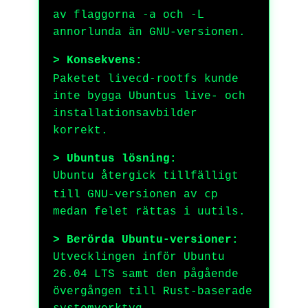
-a
-L
av flaggorna
och
annorlunda än GNU-versionen.
> Konsekvens:
livecd-rootfs
Paketet
kunde
inte bygga Ubuntus live- och
installationsavbilder
korrekt.
> Ubuntus lösning:
Ubuntu återgick tillfälligt
cp
till GNU-versionen av
medan felet rättas i uutils.
> Berörda Ubuntu-versioner:
Utvecklingen inför Ubuntu
26.04 LTS samt den pågående
övergången till Rust-baserade