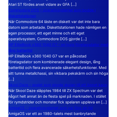
Atari ST fördes arvet vidare av GFA […]
Commodore DOS – operativsystemet som bodde i
diskettstationen
När Commodore 64 läste en diskett var det inte bara
datorn som arbetade. Diskettstationen hade nämligen en
egen processor, ett eget minne och ett eget
operativsystem. Commodore DOS gjorde […]
HP EliteBook x360 1040 G7 – en lyxig företagsdator med
lång batteritid
HP EliteBook x360 1040 G7 var en påkostad
företagsdator som kombinerade elegant design, lång
batteritid och flera avancerade säkerhetsfunktioner. Med
sitt tunna metallchassi, sin vikbara pekskärm och sin höga
[…]
Skool Daze – spelet som gjorde skolan till ett öppet kaos
När Skool Daze släpptes 1984 till ZX Spectrum var det
något helt annat än de flesta spel på marknaden. I stället
för rymdstrider och monster fick spelaren uppleva en […]
AmigaOS – operativsystemet som var före sin tid
AmigaOS var ett av 1980-talets mest banbrytande