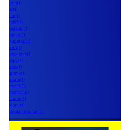
pon(1)
ld(1)
nm(1)
ndiff(1)
gstack(1)
pmap(1)
hugetop(1)
lsirq(1)
pcp-ipcs(1)
lsipc(1)
ipcs(1)
ipcmk(1)
ipcrm(1)
mkfifo(1)
mkfifo(1p)
uconv(1)
iconv(1)
Debian Source list