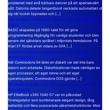
problemet med små bärbara datorer på ett spektakulärt
sätt. Datorns delade tangentbord vecklade automatiskt ut
sig när locket öppnades och […]
Från stordator till Atari ST – historien om BASIC och GFA
BASIC
BASIC skapades på 1960-talet för att göra
programmering tillgänglig för vanliga studenter och blev
senare det självklara språket i miljontals hemdatorer. På
Atari ST fördes arvet vidare av GFA […]
Commodore DOS – operativsystemet som bodde i
diskettstationen
När Commodore 64 läste en diskett var det inte bara
datorn som arbetade. Diskettstationen hade nämligen en
egen processor, ett eget minne och ett eget
operativsystem. Commodore DOS gjorde […]
HP EliteBook x360 1040 G7 – en lyxig företagsdator med
lång batteritid
HP EliteBook x360 1040 G7 var en påkostad
företagsdator som kombinerade elegant design, lång
batteritid och flera avancerade säkerhetsfunktioner. Med