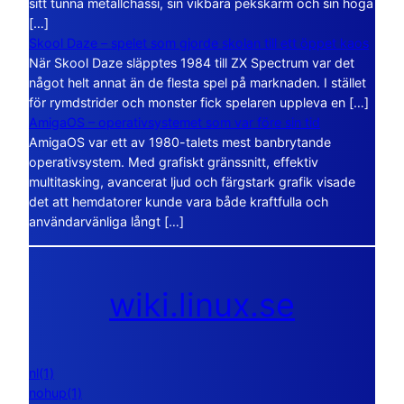
sitt tunna metallchassi, sin vikbara pekskärm och sin höga
[…]
Skool Daze – spelet som gjorde skolan till ett öppet kaos
När Skool Daze släpptes 1984 till ZX Spectrum var det
något helt annat än de flesta spel på marknaden. I stället
för rymdstrider och monster fick spelaren uppleva en […]
AmigaOS – operativsystemet som var före sin tid
AmigaOS var ett av 1980-talets mest banbrytande
operativsystem. Med grafiskt gränssnitt, effektiv
multitasking, avancerat ljud och färgstark grafik visade
det att hemdatorer kunde vara både kraftfulla och
användarvänliga långt […]
wiki.linux.se
nl(1)
nohup(1)