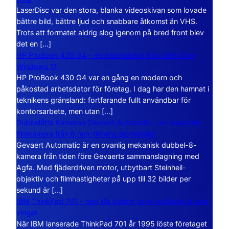
LaserDisc var den stora, blanka videoskivan som lovade
bättre bild, bättre ljud och snabbare åtkomst än VHS.
Trots att formatet aldrig slog igenom på bred front blev
det en […]
HP ProBook 430 G4 – en arbetsdator från tiden före
Windows 11
HP ProBook 430 G4 var en gång en modern och
påkostad arbetsdator för företag. I dag har den hamnat i
teknikens gränsland: fortfarande fullt användbar för
kontorsarbete, men utan […]
Dubbelåtta Kameran Gevaert Automatic – en mekanisk
filmkamera från 8 mm-filmens storhetstid
Gevaert Automatic är en ovanlig mekanisk dubbel-8-
kamera från tiden före Gevaerts sammanslagning med
Agfa. Med fjäderdriven motor, utbytbart Steinheil-
objektiv och filmhastigheter på upp till 32 bilder per
sekund är […]
IBM ThinkPad 701 – den lilla datorn som vecklade ut sina
vingar
När IBM lanserade ThinkPad 701 år 1995 löste företaget