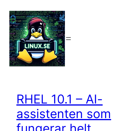
Hoppa
till
innehåll
RHEL 10.1 – AI-
assistenten som
fungerar helt