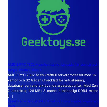
AMD EPYC 7302 – sexton kärnor byggda för servrar och
tunga arbetsstationer
AMD EPYC 7302 är en kraftfull serverprocessor med 16
kärnor och 32 trådar, utvecklad för virtualisering,
databaser och andra krävande arbetsuppgifter. Med Zen
2-arkitektur, 128 MB L3-cache, åttakanaligt DDR4-minne
[…]
LaserDisc – den jättelika filmskivan som visade vägen mot
DVD