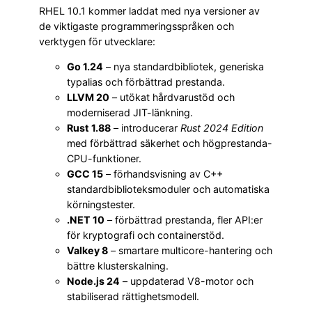
RHEL 10.1 kommer laddat med nya versioner av
de viktigaste programmeringsspråken och
verktygen för utvecklare:
Go 1.24
– nya standardbibliotek, generiska
typalias och förbättrad prestanda.
LLVM 20
– utökat hårdvarustöd och
moderniserad JIT-länkning.
Rust 1.88
– introducerar
Rust 2024 Edition
med förbättrad säkerhet och högprestanda-
CPU-funktioner.
GCC 15
– förhandsvisning av C++
standardbiblioteksmoduler och automatiska
körningstester.
.NET 10
– förbättrad prestanda, fler API:er
för kryptografi och containerstöd.
Valkey 8
– smartare multicore-hantering och
bättre klusterskalning.
Node.js 24
– uppdaterad V8-motor och
stabiliserad rättighetsmodell.