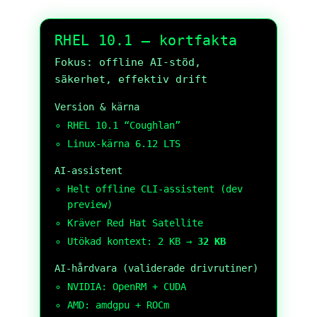
RHEL 10.1 — kortfakta
Fokus: offline AI-stöd,
säkerhet, effektiv drift
Version & kärna
RHEL 10.1 “Coughlan”
Linux-kärna 6.12 LTS
AI-assistent
Helt offline CLI-assistent (dev
preview)
Kräver Red Hat Satellite
Utökad kontext: 2 KB →
32 KB
AI-hårdvara (validerade drivrutiner)
NVIDIA: OpenRM + CUDA
AMD: amdgpu + ROCm