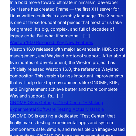
In a bold move toward ultimate minimalism, developer
Geir Isene has created Frame — the first X11 server for
Linux written entirely in assembly language. The X server
is one of those foundational pieces that most of us take
for granted. It’s big, complex, and full of decades of
legacy code. But what if someone… […]
Weston 16.0 Released: Key New Features
Weston 16.0 released with major advances in HDR, color
management, and Wayland protocol support. After about
five months of development, the Weston project has
officially released Weston 16.0, the reference Wayland
compositor. This version brings important improvements
that will help desktop environments like GNOME, KDE,
and Enlightenment achieve better and more complete
Wayland support. It’s… […]
GNOME OS is Getting a ‘Test Center’ – Making
Experimental Software Testing Actually Usable
GNOME OS is getting a dedicated “Test Center” that
finally makes testing experimental apps and system
components safe, simple, and reversible on image-based
distributions. GNOME OS has always been that cool,