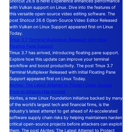
Shotcut 26.6 is here! Experience enhanced performance
with Vulkan support on Linux. Dive into the features of
this versatile open-source video editing software. The
post Shotcut 26.6 Open-Source Video Editor Released
with Vulkan on Linux Support appeared first on Linux
Today.
Tmux 3.7 Terminal Multiplexer Released with Initial
Floating Pane Support
Tmux 3.7 has arrived, introducing floating pane support.
Explore how this update can improve your terminal
workflow and boost productivity. The post Tmux 3.7
Terminal Multiplexer Released with Initial Floating Pane
Support appeared first on Linux Today.
Akrites: The Latest Attempt to Protect Open-Source
From AI Attacks Has Arrived
Akrites, a new Linux Foundation initiative backed by many
of the world’s largest tech and financial firms, is the
industry’s latest attempt to get ahead of AI‑accelerated
software supply chain risks by helping maintainers harden
critical open-source projects before attackers can exploit
them. The post Akrites: The Latest Attempt to Protect