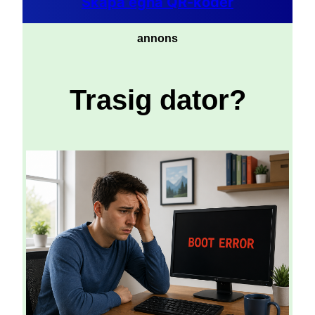
Skapa egna QR-koder
annons
Trasig dator?