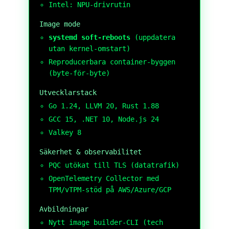
Intel: NPU-drivrutin
Image mode
systemd soft-reboots
(uppdatera
utan kernel-omstart)
Reproducerbara container-byggen
(byte-för-byte)
Utvecklarstack
Go 1.24, LLVM 20, Rust 1.88
GCC 15, .NET 10, Node.js 24
Valkey 8
Säkerhet & observabilitet
PQC utökat till TLS (datatrafik)
OpenTelemetry Collector med
TPM/vTPM-stöd på AWS/Azure/GCP
Avbildningar
Nytt image builder-CLI (tech