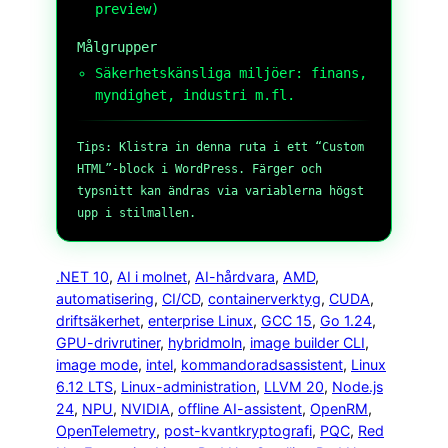
preview)
Målgrupper
Säkerhetskänsliga miljöer: finans,
myndighet, industri m.fl.
Tips: Klistra in denna ruta i ett “Custom
HTML”-block i WordPress. Färger och
typsnitt kan ändras via variablerna högst
upp i stilmallen.
.NET 10
, 
AI i molnet
, 
AI-hårdvara
, 
AMD
, 
automatisering
, 
CI/CD
, 
containerverktyg
, 
CUDA
, 
driftsäkerhet
, 
enterprise Linux
, 
GCC 15
, 
Go 1.24
, 
GPU-drivrutiner
, 
hybridmoln
, 
image builder CLI
, 
image mode
, 
intel
, 
kommandoradsassistent
, 
Linux
6.12 LTS
, 
Linux-administration
, 
LLVM 20
, 
Node.js
24
, 
NPU
, 
NVIDIA
, 
offline AI-assistent
, 
OpenRM
, 
OpenTelemetry
, 
post-kvantkryptografi
, 
PQC
, 
Red