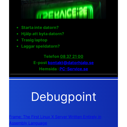
Starta inte datorn?
Hjälp att byta datorn?
Trasig laptop
Laggar speldatorn?
Telefon
08 37 21 00
E-post
kontakt@datorhjalp.se
Hemsida :
PC-Service.se
Debugpoint
Frame: The First Linux X Server Written Entirely in
Assembly Language