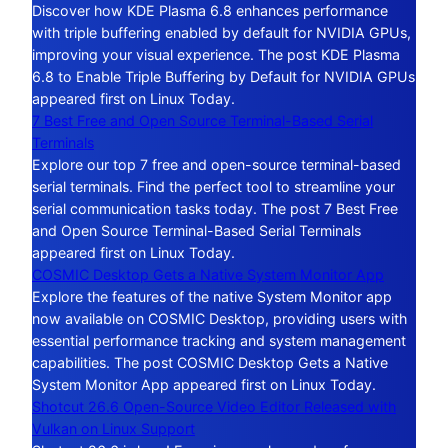
Discover how KDE Plasma 6.8 enhances performance
with triple buffering enabled by default for NVIDIA GPUs,
improving your visual experience. The post KDE Plasma
6.8 to Enable Triple Buffering by Default for NVIDIA GPUs
appeared first on Linux Today.
7 Best Free and Open Source Terminal-Based Serial
Terminals
Explore our top 7 free and open-source terminal-based
serial terminals. Find the perfect tool to streamline your
serial communication tasks today. The post 7 Best Free
and Open Source Terminal-Based Serial Terminals
appeared first on Linux Today.
COSMIC Desktop Gets a Native System Monitor App
Explore the features of the native System Monitor app
now available on COSMIC Desktop, providing users with
essential performance tracking and system management
capabilities. The post COSMIC Desktop Gets a Native
System Monitor App appeared first on Linux Today.
Shotcut 26.6 Open-Source Video Editor Released with
Vulkan on Linux Support