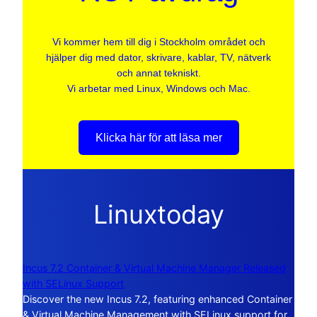
Vi kommer hem till dig i Stockholm området och
hjälper dig med dator, skrivare, kablar, TV, nätverk
och annat tekniskt.
Vi arbetar med Linux, Windows och Mac.
Klicka här för att läsa mer
Linuxtoday
Incus 7.2 Container & Virtual Machine Manager Released
with SELinux Support
Discover the new Incus 7.2, featuring enhanced Container
& Virtual Machine Management with SELinux support for