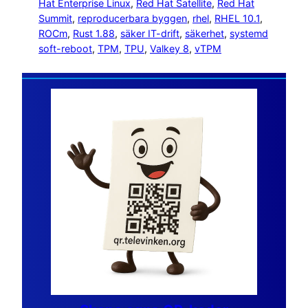
Hat Enterprise Linux
, 
Red Hat Satellite
, 
Red Hat
Summit
, 
reproducerbara byggen
, 
rhel
, 
RHEL 10.1
, 
ROCm
, 
Rust 1.88
, 
säker IT-drift
, 
säkerhet
, 
systemd
soft-reboot
, 
TPM
, 
TPU
, 
Valkey 8
, 
vTPM