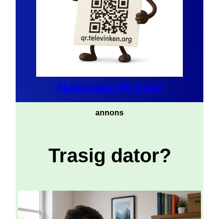
Skapa egna QR-koder
annons
Trasig dator?