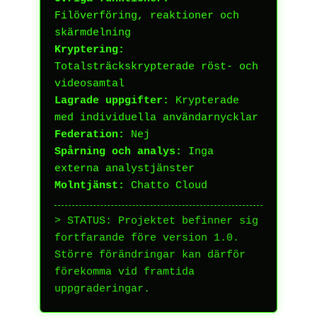
Filöverföring, reaktioner och
skärmdelning
Kryptering:
Totalsträckskrypterade röst- och
videosamtal
Lagrade uppgifter:
Krypterade
med individuella användarnycklar
Federation:
Nej
Spårning och analys:
Inga
externa analystjänster
Molntjänst:
Chatto Cloud
> STATUS: Projektet befinner sig
fortfarande före version 1.0.
Större förändringar kan därför
förekomma vid framtida
uppgraderingar.