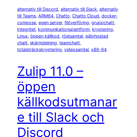
alternativ till Discord
, 
alternativ till Slack
, 
alternativ
till Teams
, 
ARM64
, 
Chatto
, 
Chatto Cloud
, 
docker-
compose
, 
egen server
, 
filöverföring
, 
gruppchatt
, 
Integritet
, 
kommunikationsplattform
, 
kryptering
, 
Linux
, 
öppen källkod
, 
röstsamtal
, 
självhostad
chatt
, 
skärmdelning
, 
teamchatt
, 
totalsträckskryptering
, 
videosamtal
, 
x86-64
Zulip 11.0 –
öppen
källkodsutmanar
e till Slack och
Discord