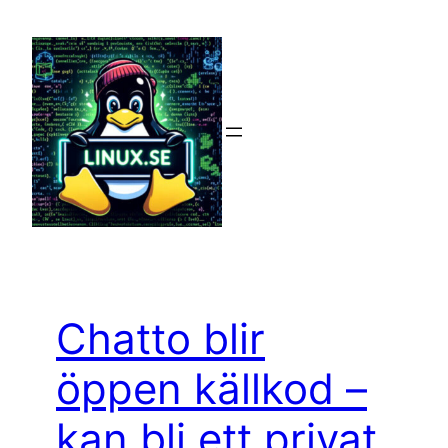
Hoppa
till
innehåll
Chatto blir
öppen källkod –
kan bli ett privat