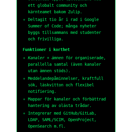
ett globalt community och
kärnteamet bakom Zulip.
Deltagit tio år i rad i Google
Summer of Code; många nyheter
byggs tillsammans med studenter
och frivilliga.
Funktioner i korthet
Kanaler + ämnen
för organiserade,
parallella samtal (även kanaler
utan ämnen stöds).
Meddelandepåminnelser, kraftfull
sök, läskvitton och flexibel
notifiering.
Mappar för kanaler och förbättrad
hantering av olästa trådar.
Integrerar med GitHub/GitLab,
LDAP, SAML/SCIM, OpenProject,
OpenSearch m.fl.