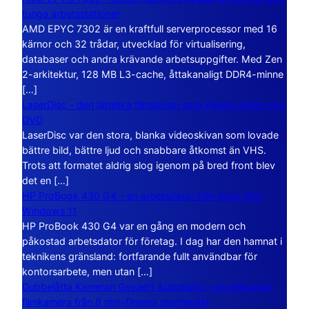
tunga arbetsstationer
AMD EPYC 7302 är en kraftfull serverprocessor med 16
kärnor och 32 trådar, utvecklad för virtualisering,
databaser och andra krävande arbetsuppgifter. Med Zen
2-arkitektur, 128 MB L3-cache, åttakanaligt DDR4-minne
[…]
LaserDisc – den jättelika filmskivan som visade vägen mot
DVD
LaserDisc var den stora, blanka videoskivan som lovade
bättre bild, bättre ljud och snabbare åtkomst än VHS.
Trots att formatet aldrig slog igenom på bred front blev
det en […]
HP ProBook 430 G4 – en arbetsdator från tiden före
Windows 11
HP ProBook 430 G4 var en gång en modern och
påkostad arbetsdator för företag. I dag har den hamnat i
teknikens gränsland: fortfarande fullt användbar för
kontorsarbete, men utan […]
Dubbelåtta Kameran Gevaert Automatic – en mekanisk
filmkamera från 8 mm-filmens storhetstid