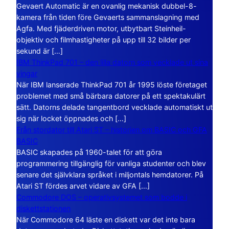
Gevaert Automatic är en ovanlig mekanisk dubbel-8-
kamera från tiden före Gevaerts sammanslagning med
Agfa. Med fjäderdriven motor, utbytbart Steinheil-
objektiv och filmhastigheter på upp till 32 bilder per
sekund är […]
IBM ThinkPad 701 – den lilla datorn som vecklade ut sina
vingar
När IBM lanserade ThinkPad 701 år 1995 löste företaget
problemet med små bärbara datorer på ett spektakulärt
sätt. Datorns delade tangentbord vecklade automatiskt ut
sig när locket öppnades och […]
Från stordator till Atari ST – historien om BASIC och GFA
BASIC
BASIC skapades på 1960-talet för att göra
programmering tillgänglig för vanliga studenter och blev
senare det självklara språket i miljontals hemdatorer. På
Atari ST fördes arvet vidare av GFA […]
Commodore DOS – operativsystemet som bodde i
diskettstationen
När Commodore 64 läste en diskett var det inte bara