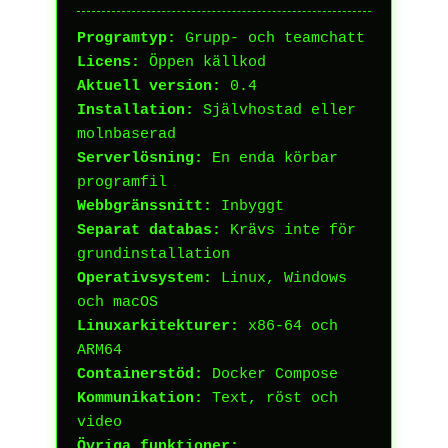
Programtyp:
Grupp- och teamchatt
Licens:
Öppen källkod
Aktuell version:
0.4
Installation:
Självhostad eller
molnbaserad
Serverlösning:
En enda körbar
programfil
Webbgränssnitt:
Inbyggt
Separat databas:
Krävs inte för
grundinstallation
Operativsystem:
Linux, Windows
och macOS
Linuxarkitekturer:
x86-64 och
ARM64
Containerstöd:
Docker Compose
Kommunikation:
Text, röst och
video
Övriga funktioner: