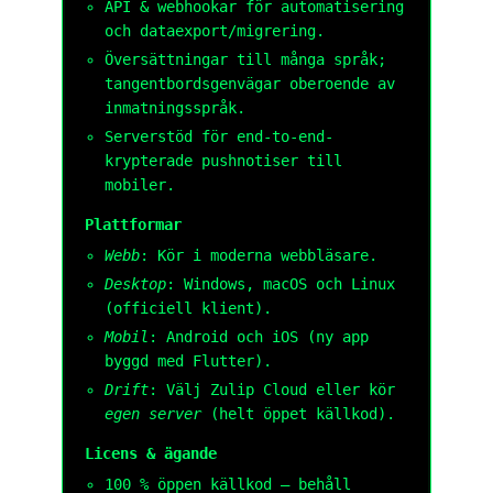
API & webhookar för automatisering
och dataexport/migrering.
Översättningar till många språk;
tangentbordsgenvägar oberoende av
inmatningsspråk.
Serverstöd för end-to-end-
krypterade pushnotiser till
mobiler.
Plattformar
Webb
: Kör i moderna webbläsare.
Desktop
: Windows, macOS och Linux
(officiell klient).
Mobil
: Android och iOS (ny app
byggd med Flutter).
Drift
: Välj Zulip Cloud eller kör
egen server
(helt öppet källkod).
Licens & ägande
100 % öppen källkod – behåll