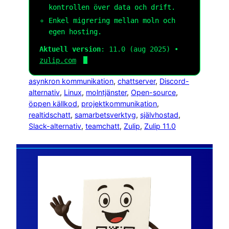
kontrollen över data och drift.
Enkel migrering mellan moln och
egen hosting.
Aktuell version
: 11.0 (aug 2025) •
zulip.com
asynkron kommunikation
, 
chattserver
, 
Discord-
alternativ
, 
Linux
, 
molntjänster
, 
Open-source
, 
öppen källkod
, 
projektkommunikation
, 
realtidschatt
, 
samarbetsverktyg
, 
självhostad
, 
Slack-alternativ
, 
teamchatt
, 
Zulip
, 
Zulip 11.0