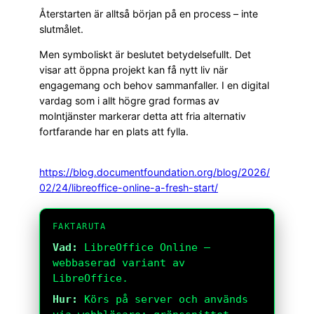
Återstarten är alltså början på en process – inte
slutmålet.
Men symboliskt är beslutet betydelsefullt. Det
visar att öppna projekt kan få nytt liv när
engagemang och behov sammanfaller. I en digital
vardag som i allt högre grad formas av
molntjänster markerar detta att fria alternativ
fortfarande har en plats att fylla.
https://blog.documentfoundation.org/blog/2026/
02/24/libreoffice-online-a-fresh-start/
FAKTARUTA
Vad:
LibreOffice Online –
webbaserad variant av
LibreOffice.
Hur:
Körs på server och används