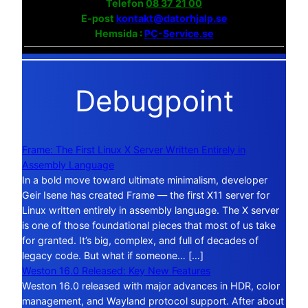
Telefon
08 37 21 00
E-post
kontakt@datorhjalp.se
Hemsida :
PC-Service.se
Debugpoint
Frame: The First Linux X Server Written Entirely in
Assembly Language
In a bold move toward ultimate minimalism, developer
Geir Isene has created Frame — the first X11 server for
Linux written entirely in assembly language. The X server
is one of those foundational pieces that most of us take
for granted. It’s big, complex, and full of decades of
legacy code. But what if someone… […]
Weston 16.0 Released: Key New Features
Weston 16.0 released with major advances in HDR, color
management, and Wayland protocol support. After about