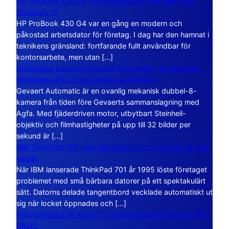
HP ProBook 430 G4 – en arbetsdator från tiden före
Windows 11
HP ProBook 430 G4 var en gång en modern och
påkostad arbetsdator för företag. I dag har den hamnat i
teknikens gränsland: fortfarande fullt användbar för
kontorsarbete, men utan […]
Dubbelåtta Kameran Gevaert Automatic – en mekanisk
filmkamera från 8 mm-filmens storhetstid
Gevaert Automatic är en ovanlig mekanisk dubbel-8-
kamera från tiden före Gevaerts sammanslagning med
Agfa. Med fjäderdriven motor, utbytbart Steinheil-
objektiv och filmhastigheter på upp till 32 bilder per
sekund är […]
IBM ThinkPad 701 – den lilla datorn som vecklade ut sina
vingar
När IBM lanserade ThinkPad 701 år 1995 löste företaget
problemet med små bärbara datorer på ett spektakulärt
sätt. Datorns delade tangentbord vecklade automatiskt ut
sig när locket öppnades och […]
Från stordator till Atari ST – historien om BASIC och GFA
BASIC