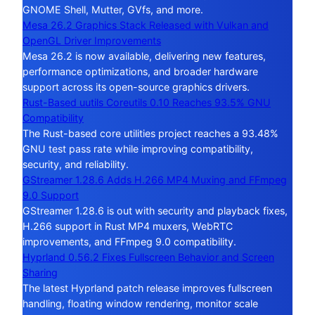
GNOME Shell, Mutter, GVfs, and more.
Mesa 26.2 Graphics Stack Released with Vulkan and
OpenGL Driver Improvements
Mesa 26.2 is now available, delivering new features,
performance optimizations, and broader hardware
support across its open-source graphics drivers.
Rust-Based uutils Coreutils 0.10 Reaches 93.5% GNU
Compatibility
The Rust-based core utilities project reaches a 93.48%
GNU test pass rate while improving compatibility,
security, and reliability.
GStreamer 1.28.6 Adds H.266 MP4 Muxing and FFmpeg
9.0 Support
GStreamer 1.28.6 is out with security and playback fixes,
H.266 support in Rust MP4 muxers, WebRTC
improvements, and FFmpeg 9.0 compatibility.
Hyprland 0.56.2 Fixes Fullscreen Behavior and Screen
Sharing
The latest Hyprland patch release improves fullscreen
handling, floating window rendering, monitor scale