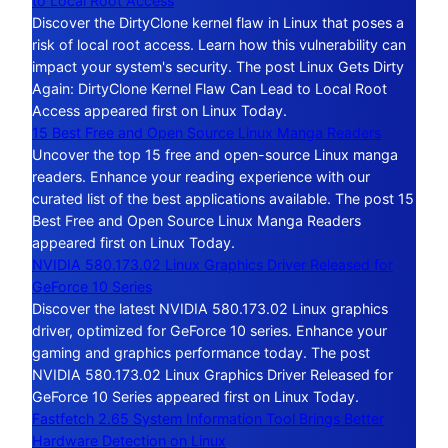
to Local Root Access
Discover the DirtyClone kernel flaw in Linux that poses a
risk of local root access. Learn how this vulnerability can
impact your system's security. The post Linux Gets Dirty
Again: DirtyClone Kernel Flaw Can Lead to Local Root
Access appeared first on Linux Today.
15 Best Free and Open Source Linux Manga Readers
Uncover the top 15 free and open-source Linux manga
readers. Enhance your reading experience with our
curated list of the best applications available. The post 15
Best Free and Open Source Linux Manga Readers
appeared first on Linux Today.
NVIDIA 580.173.02 Linux Graphics Driver Released for
GeForce 10 Series
Discover the latest NVIDIA 580.173.02 Linux graphics
driver, optimized for GeForce 10 series. Enhance your
gaming and graphics performance today. The post
NVIDIA 580.173.02 Linux Graphics Driver Released for
GeForce 10 Series appeared first on Linux Today.
Fastfetch 2.65 System Information Tool Brings Better
Hardware Detection on Linux