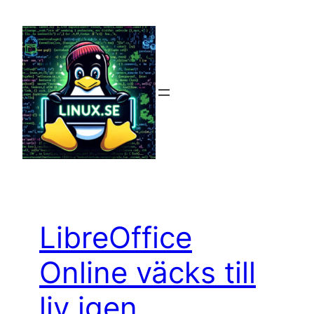
Hoppa
till
innehåll
LibreOffice
Online väcks till
liv igen