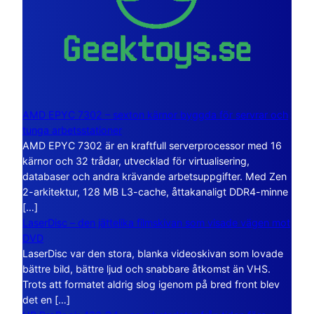
AMD EPYC 7302 – sexton kärnor byggda för servrar och
tunga arbetsstationer
AMD EPYC 7302 är en kraftfull serverprocessor med 16
kärnor och 32 trådar, utvecklad för virtualisering,
databaser och andra krävande arbetsuppgifter. Med Zen
2-arkitektur, 128 MB L3-cache, åttakanaligt DDR4-minne
[…]
LaserDisc – den jättelika filmskivan som visade vägen mot
DVD
LaserDisc var den stora, blanka videoskivan som lovade
bättre bild, bättre ljud och snabbare åtkomst än VHS.
Trots att formatet aldrig slog igenom på bred front blev
det en […]