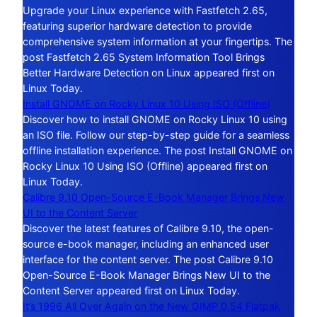
Upgrade your Linux experience with Fastfetch 2.65,
featuring superior hardware detection to provide
comprehensive system information at your fingertips. The
post Fastfetch 2.65 System Information Tool Brings
Better Hardware Detection on Linux appeared first on
Linux Today.
Install GNOME on Rocky Linux 10 Using ISO (Offline)
Discover how to install GNOME on Rocky Linux 10 using
an ISO file. Follow our step-by-step guide for a seamless
offline installation experience. The post Install GNOME on
Rocky Linux 10 Using ISO (Offline) appeared first on
Linux Today.
Calibre 9.10 Open-Source E-Book Manager Brings New
UI to the Content Server
Discover the latest features of Calibre 9.10, the open-
source e-book manager, including an enhanced user
interface for the content server. The post Calibre 9.10
Open-Source E-Book Manager Brings New UI to the
Content Server appeared first on Linux Today.
It’s 1996 All Over Again on the New GIMP 0.54 Flatpak