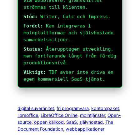
via webbläsare; gränssnittet
strömmas till klienten.
Stöd:
Writer, Calc och Impress.
Fördel:
Kan integreras i
molnplattformar och självhostade
samarbetsmiljöer.
Status:
Återupptagen utveckling,
men fortfarande långt från färdig
produktionsnivå.
Viktigt:
TDF avser inte driva en
egen kommersiell SaaS-tjänst.
digital suveränitet
, 
fri programvara
, 
kontorspaket
, 
libreoffice
, 
LibreOffice Online
, 
molntjänster
, 
Open-
source
, 
öppen källkod
, 
SaaS
, 
självhostad
, 
The
Document Foundation
, 
webbapplikationer