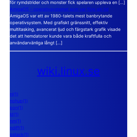
för rymdstrider och monster fick spelaren uppleva en […]
AmigaOS – operativsystemet som var före sin tid
AmigaOS var ett av 1980-talets mest banbrytande
operativsystem. Med grafiskt gränssnitt, effektiv
multitasking, avancerat ljud och färgstark grafik visade
det att hemdatorer kunde vara både kraftfulla och
användarvänliga långt […]
wiki.linux.se
nl(1)
nohup(1)
pon(1)
ld(1)
nm(1)
ndiff(1)
gstack(1)