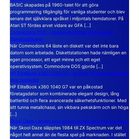
BASIC skapades på 1960-talet för att göra
programmering tillgänglig för vanliga studenter och blev
senare det självklara språket i miljontals hemdatorer. På
Atari ST fördes arvet vidare av GFA […]
Commodore DOS – operativsystemet som bodde i
diskettstationen
När Commodore 64 läste en diskett var det inte bara
datorn som arbetade. Diskettstationen hade nämligen en
egen processor, ett eget minne och ett eget
operativsystem. Commodore DOS gjorde […]
HP EliteBook x360 1040 G7 – en lyxig företagsdator med
lång batteritid
HP EliteBook x360 1040 G7 var en påkostad
företagsdator som kombinerade elegant design, lång
batteritid och flera avancerade säkerhetsfunktioner. Med
sitt tunna metallchassi, sin vikbara pekskärm och sin höga
[…]
Skool Daze – spelet som gjorde skolan till ett öppet kaos
När Skool Daze släpptes 1984 till ZX Spectrum var det
något helt annat än de flesta spel på marknaden. I stället