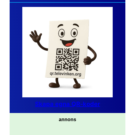
Skapa egna QR-koder
annons