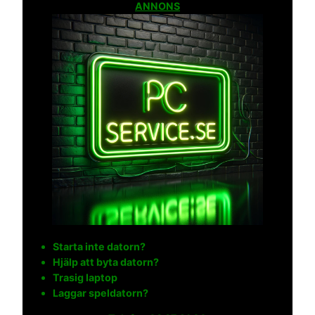
ANNONS
Starta inte datorn?
Hjälp att byta datorn?
Trasig laptop
Laggar speldatorn?