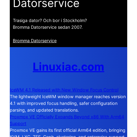
Datorservice
Trasiga dator? Och bor i Stockholm?
Bromma Datorservice sedan 2007.
Bromma Datorservice
Linuxiac.com
IceWM 4.1 Released with New Window Focus Control
The lightweight IceWM window manager reaches version
4.1 with improved focus handling, safer configuration
parsing, and updated translations.
Proxmox VE Officially Expands Beyond x86 With Arm64
Support
Proxmox VE gains its first official Arm64 edition, bringing
KVM, LXC, ZFS, Ceph, clustering, and enterprise support