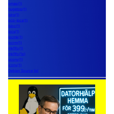
pmap(1)
hugetop(1)
lsirq(1)
pcp-ipcs(1)
lsipc(1)
ipcs(1)
ipcmk(1)
ipcrm(1)
mkfifo(1)
mkfifo(1p)
uconv(1)
iconv(1)
Debian Source list