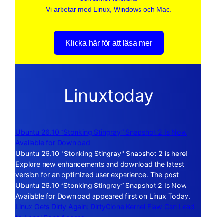
Vi arbetar med Linux, Windows och Mac.
Klicka här för att läsa mer
Linuxtoday
Ubuntu 26.10 “Stonking Stingray” Snapshot 2 Is Now
Available for Download
Ubuntu 26.10 "Stonking Stingray" Snapshot 2 is here!
Explore new enhancements and download the latest
version for an optimized user experience. The post
Ubuntu 26.10 “Stonking Stingray” Snapshot 2 Is Now
Available for Download appeared first on Linux Today.
Linux Gets Dirty Again: DirtyClone Kernel Flaw Can Lead