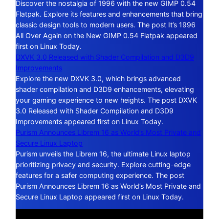
Discover the nostalgia of 1996 with the new GIMP 0.54
Flatpak. Explore its features and enhancements that bring
classic design tools to modern users. The post It’s 1996
All Over Again on the New GIMP 0.54 Flatpak appeared
first on Linux Today.
DXVK 3.0 Released with Shader Compilation and D3D9
Improvements
Explore the new DXVK 3.0, which brings advanced
shader compilation and D3D9 enhancements, elevating
your gaming experience to new heights. The post DXVK
3.0 Released with Shader Compilation and D3D9
Improvements appeared first on Linux Today.
Purism Announces Librem 16 as World’s Most Private and
Secure Linux Laptop
Purism unveils the Librem 16, the ultimate Linux laptop
prioritizing privacy and security. Explore cutting-edge
features for a safer computing experience. The post
Purism Announces Librem 16 as World’s Most Private and
Secure Linux Laptop appeared first on Linux Today.