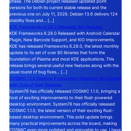
phase. The Debian project released updated point
versions for both its current stable release and the
previous one on July 11, 2026. Debian 13.6 delivers 124
stability fixes and… […]
KDE Frameworks 6.28.0 Released: Key Features
KDE Frameworks 6.28.0 Released with Android Calendar
Plugin, New Barcode Support, and KIO Improvements.
KDE has released Frameworks 6.28.0, the latest monthly
update to its set of over 80 libraries that form the
foundation of Plasma and most KDE applications. This
release brings several useful new features along with the
usual round of bug fixes… […]
COSMIC 1.1.0 Desktop Environment Released: Big Update
with Tons of New Features
System76 has officially released COSMIC 1.1.0, bringing a
host of exciting improvements to their Rust-powered
desktop environment. System76 has officially released
COSMIC 1.1.0, the latest version of their exciting Rust-
based desktop environment. This solid update brings
many practical improvements across the board, making
COSMIC even more polished and enjoyable to use. I have