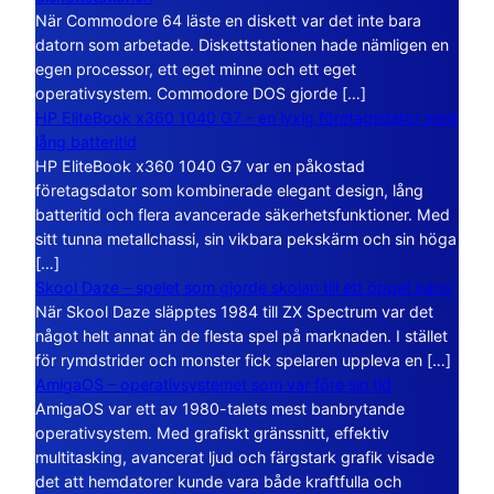
När Commodore 64 läste en diskett var det inte bara
datorn som arbetade. Diskettstationen hade nämligen en
egen processor, ett eget minne och ett eget
operativsystem. Commodore DOS gjorde […]
HP EliteBook x360 1040 G7 – en lyxig företagsdator med
lång batteritid
HP EliteBook x360 1040 G7 var en påkostad
företagsdator som kombinerade elegant design, lång
batteritid och flera avancerade säkerhetsfunktioner. Med
sitt tunna metallchassi, sin vikbara pekskärm och sin höga
[…]
Skool Daze – spelet som gjorde skolan till ett öppet kaos
När Skool Daze släpptes 1984 till ZX Spectrum var det
något helt annat än de flesta spel på marknaden. I stället
för rymdstrider och monster fick spelaren uppleva en […]
AmigaOS – operativsystemet som var före sin tid
AmigaOS var ett av 1980-talets mest banbrytande
operativsystem. Med grafiskt gränssnitt, effektiv
multitasking, avancerat ljud och färgstark grafik visade
det att hemdatorer kunde vara både kraftfulla och