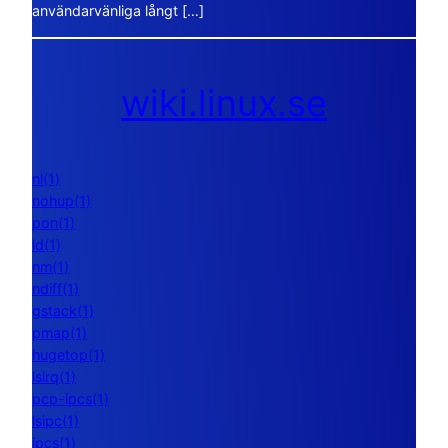
användarvänliga långt […]
wiki.linux.se
nl(1)
nohup(1)
pon(1)
ld(1)
nm(1)
ndiff(1)
gstack(1)
pmap(1)
hugetop(1)
lsirq(1)
pcp-ipcs(1)
lsipc(1)
ipcs(1)