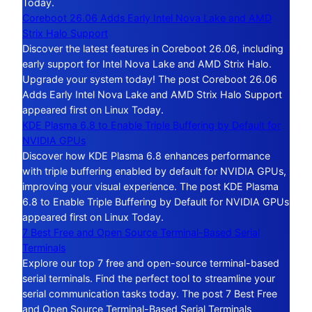
Today.
Coreboot 26.06 Adds Early Intel Nova Lake and AMD
Strix Halo Support
Discover the latest features in Coreboot 26.06, including
early support for Intel Nova Lake and AMD Strix Halo.
Upgrade your system today! The post Coreboot 26.06
Adds Early Intel Nova Lake and AMD Strix Halo Support
appeared first on Linux Today.
KDE Plasma 6.8 to Enable Triple Buffering by Default for
NVIDIA GPUs
Discover how KDE Plasma 6.8 enhances performance
with triple buffering enabled by default for NVIDIA GPUs,
improving your visual experience. The post KDE Plasma
6.8 to Enable Triple Buffering by Default for NVIDIA GPUs
appeared first on Linux Today.
7 Best Free and Open Source Terminal-Based Serial
Terminals
Explore our top 7 free and open-source terminal-based
serial terminals. Find the perfect tool to streamline your
serial communication tasks today. The post 7 Best Free
and Open Source Terminal-Based Serial Terminals