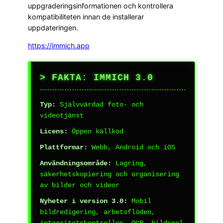
uppgraderingsinformationen och kontrollera
kompatibiliteten innan de installerar
uppdateringen.
https://immich.app
> FAKTA: IMMICH 3.0
Typ:
Självvärdad foto- och
videotjänst
Licens:
Öppen källkod
Plattformar:
Webb, Android och iOS
Användningsområde:
Lagring,
säkerhetskopiering och organisering
av bilder och videor
Nyheter i version 3.0:
Mobil
bildredigering, arbetsflöden,
integritetskontroller, OCR, bildspel