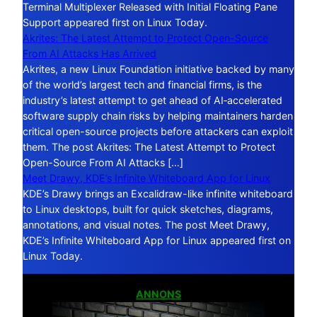
Terminal Multiplexer Released with Initial Floating Pane
Support appeared first on Linux Today.
Akrites: The Latest Attempt to Protect Open-Source
From AI Attacks Has Arrived
Akrites, a new Linux Foundation initiative backed by many
of the world’s largest tech and financial firms, is the
industry’s latest attempt to get ahead of AI‑accelerated
software supply chain risks by helping maintainers harden
critical open-source projects before attackers can exploit
them. The post Akrites: The Latest Attempt to Protect
Open-Source From AI Attacks […]
Meet Drawy, KDE’s Infinite Whiteboard App for Linux
KDE’s Drawy brings an Excalidraw-like infinite whiteboard
to Linux desktops, built for quick sketches, diagrams,
annotations, and visual notes. The post Meet Drawy,
KDE’s Infinite Whiteboard App for Linux appeared first on
Linux Today.
ANNONS