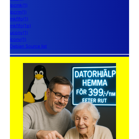
ipcmk(1)
ipcrm(1)
mkfifo(1)
mkfifo(1p)
uconv(1)
iconv(1)
Debian Source list