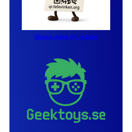
Skapa egna QR-koder