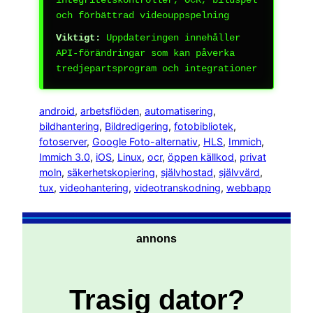
och förbättrad videouppspelning
Viktigt:
Uppdateringen innehåller
API-förändringar som kan påverka
tredjepartsprogram och integrationer
android
, 
arbetsflöden
, 
automatisering
, 
bildhantering
, 
Bildredigering
, 
fotobibliotek
, 
fotoserver
, 
Google Foto-alternativ
, 
HLS
, 
Immich
, 
Immich 3.0
, 
iOS
, 
Linux
, 
ocr
, 
öppen källkod
, 
privat
moln
, 
säkerhetskopiering
, 
självhostad
, 
självvärd
, 
tux
, 
videohantering
, 
videotranskodning
, 
webbapp
annons
Trasig dator?