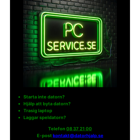
Starta inte datorn?
Hjälp att byta datorn?
Trasig laptop
Laggar speldatorn?
Telefon
08 37 21 00
E-post
kontakt@datorhjalp.se