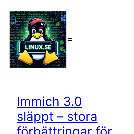
Hoppa
till
innehåll
Immich 3.0
släppt – stora
förbättringar för