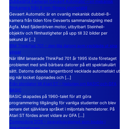
Dubbelåtta Kameran Gevaert Automatic – en mekanisk
filmkamera från 8 mm-filmens storhetstid
Gevaert Automatic är en ovanlig mekanisk dubbel-8-
kamera från tiden före Gevaerts sammanslagning med
Agfa. Med fjäderdriven motor, utbytbart Steinheil-
objektiv och filmhastigheter på upp till 32 bilder per
sekund är […]
IBM ThinkPad 701 – den lilla datorn som vecklade ut sina
vingar
När IBM lanserade ThinkPad 701 år 1995 löste företaget
problemet med små bärbara datorer på ett spektakulärt
sätt. Datorns delade tangentbord vecklade automatiskt ut
sig när locket öppnades och […]
Från stordator till Atari ST – historien om BASIC och GFA
BASIC
BASIC skapades på 1960-talet för att göra
programmering tillgänglig för vanliga studenter och blev
senare det självklara språket i miljontals hemdatorer. På
Atari ST fördes arvet vidare av GFA […]
Commodore DOS – operativsystemet som bodde i
diskettstationen