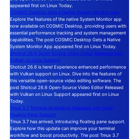
appeared first on Linux Today.
COSMIC Desktop Gets a Native System Monitor App
Explore the features of the native System Monitor app
now available on COSMIC Desktop, providing users with
essential performance tracking and system management
capabilities. The post COSMIC Desktop Gets a Native
System Monitor App appeared first on Linux Today.
Shotcut 26.6 Open-Source Video Editor Released with
Vulkan on Linux Support
Shotcut 26.6 is here! Experience enhanced performance
with Vulkan support on Linux. Dive into the features of
this versatile open-source video editing software. The
post Shotcut 26.6 Open-Source Video Editor Released
with Vulkan on Linux Support appeared first on Linux
Today.
Tmux 3.7 Terminal Multiplexer Released with Initial
Floating Pane Support
Tmux 3.7 has arrived, introducing floating pane support.
Explore how this update can improve your terminal
workflow and boost productivity. The post Tmux 3.7