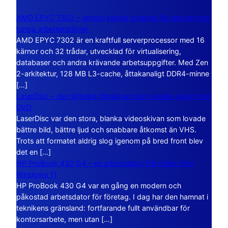
AMD EPYC 7302 – sexton kärnor byggda för servrar och
tunga arbetsstationer
AMD EPYC 7302 är en kraftfull serverprocessor med 16
kärnor och 32 trådar, utvecklad för virtualisering,
databaser och andra krävande arbetsuppgifter. Med Zen
2-arkitektur, 128 MB L3-cache, åttakanaligt DDR4-minne
[…]
LaserDisc – den jättelika filmskivan som visade vägen mot
DVD
LaserDisc var den stora, blanka videoskivan som lovade
bättre bild, bättre ljud och snabbare åtkomst än VHS.
Trots att formatet aldrig slog igenom på bred front blev
det en […]
HP ProBook 430 G4 – en arbetsdator från tiden före
Windows 11
HP ProBook 430 G4 var en gång en modern och
påkostad arbetsdator för företag. I dag har den hamnat i
teknikens gränsland: fortfarande fullt användbar för
kontorsarbete, men utan […]