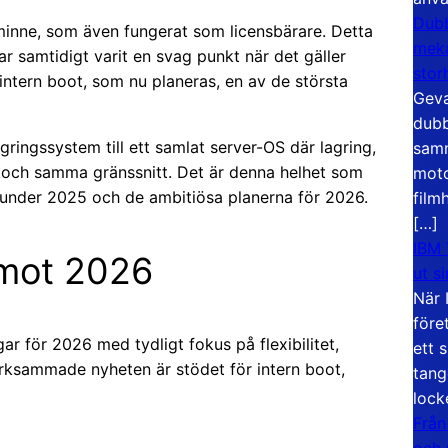
Dubb
B-minne, som även fungerat som licensbärare. Detta
meka
ar samtidigt varit en svag punkt när det gäller
stor
r intern boot, som nu planeras, en av de största
Geva
dubb
gringssystem till ett samlat server-OS där lagring,
samm
tt och samma gränssnitt. Det är denna helhet som
moto
a under 2025 och de ambitiösa planerna för 2026.
film
[…]
IBM 
 mot 2026
ut s
När 
före
ar för 2026 med tydligt fokus på flexibilitet,
ett 
rksammade nyheten är stödet för intern boot,
tang
lock
Från
och