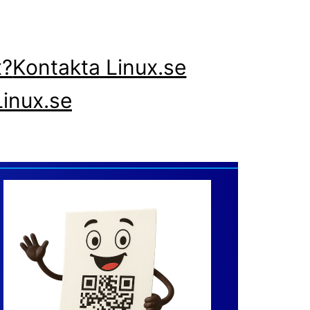
x?
Kontakta Linux.se
inux.se