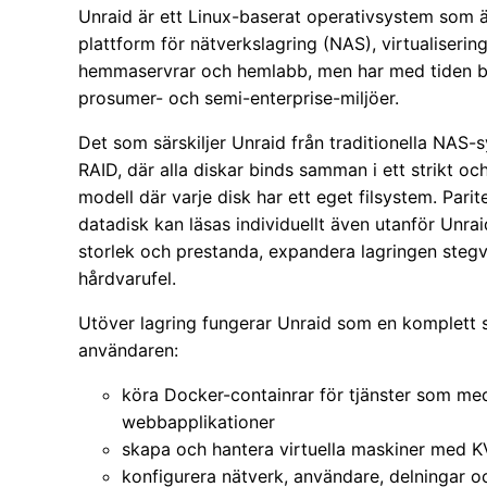
Unraid är ett Linux-baserat operativsystem som är 
plattform för nätverkslagring (NAS), virtualiserin
hemmaservrar och hemlabb, men har med tiden bli
prosumer- och semi-enterprise-miljöer.
Det som särskiljer Unraid från traditionella NAS-sy
RAID, där alla diskar binds samman i ett strikt o
modell där varje disk har ett eget filsystem. Par
datadisk kan läsas individuellt även utanför Unrai
storlek och prestanda, expandera lagringen stegvi
hårdvarufel.
Utöver lagring fungerar Unraid som en komplett s
användaren:
köra Docker-containrar för tjänster som me
webbapplikationer
skapa och hantera virtuella maskiner med 
konfigurera nätverk, användare, delningar oc