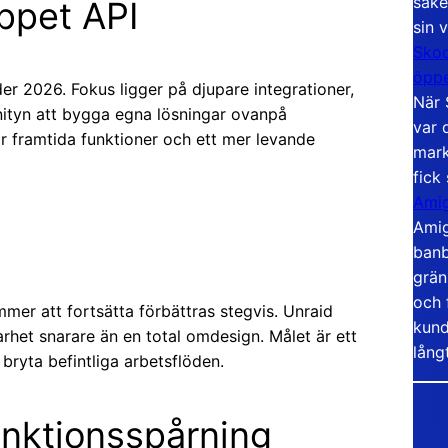
säke
öppet API
sin 
Skoo
öppe
er 2026. Fokus ligger på djupare integrationer,
När 
nityn att bygga egna lösningar ovanpå
var 
ör framtida funktioner och ett mer levande
mark
fick
Amig
Amig
banb
grän
och 
er att fortsätta förbättras stegvis. Unraid
kund
rhet snarare än en total omdesign. Målet är ett
lång
bryta befintliga arbetsflöden.
unktionsspårning