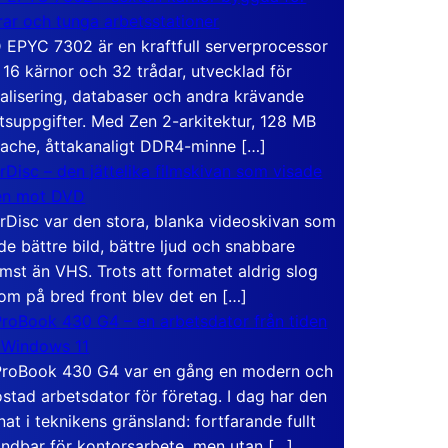
rar och tunga arbetsstationer
EPYC 7302 är en kraftfull serverprocessor
16 kärnor och 32 trådar, utvecklad för
ualisering, databaser och andra krävande
tsuppgifter. Med Zen 2-arkitektur, 128 MB
ache, åttakanaligt DDR4-minne […]
rDisc – den jättelika filmskivan som visade
en mot DVD
rDisc var den stora, blanka videoskivan som
de bättre bild, bättre ljud och snabbare
mst än VHS. Trots att formatet aldrig slog
om på bred front blev det en […]
roBook 430 G4 – en arbetsdator från tiden
 Windows 11
roBook 430 G4 var en gång en modern och
stad arbetsdator för företag. I dag har den
at i teknikens gränsland: fortfarande fullt
ndbar för kontorsarbete, men utan […]