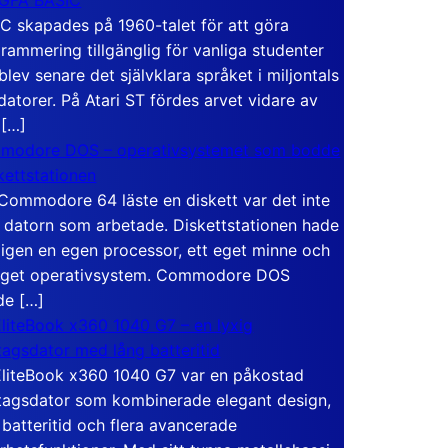
C skapades på 1960-talet för att göra
rammering tillgänglig för vanliga studenter
blev senare det självklara språket i miljontals
atorer. På Atari ST fördes arvet vidare av
 […]
modore DOS – operativsystemet som bodde
skettstationen
Commodore 64 läste en diskett var det inte
 datorn som arbetade. Diskettstationen hade
igen en egen processor, ett eget minne och
eget operativsystem. Commodore DOS
de […]
liteBook x360 1040 G7 – en lyxig
tagsdator med lång batteritid
liteBook x360 1040 G7 var en påkostad
tagsdator som kombinerade elegant design,
 batteritid och flera avancerade