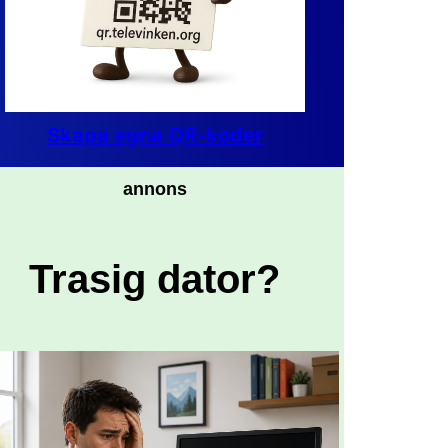
Skapa egna QR-koder
annons
Trasig dator?