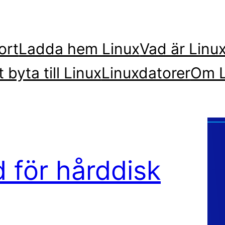
ort
Ladda hem Linux
Vad är Linu
t byta till Linux
Linuxdatorer
Om L
 för hårddisk