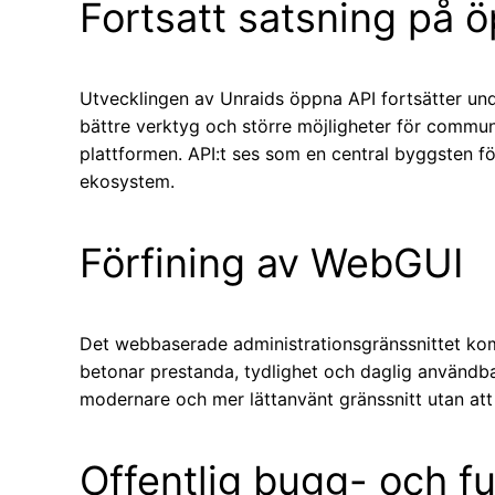
Fortsatt satsning på 
Utvecklingen av Unraids öppna API fortsätter und
bättre verktyg och större möjligheter för commu
plattformen. API:t ses som en central byggsten f
ekosystem.
Förfining av WebGUI
Det webbaserade administrationsgränssnittet komm
betonar prestanda, tydlighet och daglig användba
modernare och mer lättanvänt gränssnitt utan att 
Offentlig bugg- och f