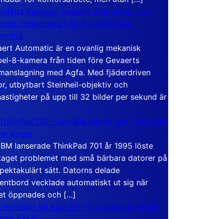
elåtta Kameran Gevaert Automatic – en
nisk filmkamera från 8 mm-filmens
hetstid
ert Automatic är en ovanlig mekanisk
el-8-kamera från tiden före Gevaerts
anslagning med Agfa. Med fjäderdriven
r, utbytbart Steinheil-objektiv och
hastigheter på upp till 32 bilder per sekund är
ThinkPad 701 – den lilla datorn som vecklade
ina vingar
IBM lanserade ThinkPad 701 år 1995 löste
taget problemet med små bärbara datorer på
spektakulärt sätt. Datorns delade
entbord vecklade automatiskt ut sig när
et öppnades och […]
 stordator till Atari ST – historien om BASIC
 GFA BASIC