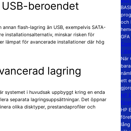
på USB-beroendet
BASI
prog
och 
rån annan flash-lagring än USB, exempelvis SATA-
hemd
installationsalternativ, minskar risken för
GFA
r lämpat för avancerade installationer där hög
Com
i di
När 
bara
avancerad lagring
näml
ett 
gjor
g är systemet i huvudsak uppbyggt kring en enda
HP E
flera separata lagringsuppsättningar. Det öppnar
före
nera olika disktyper, prestandaprofiler och
HP E
före
lång