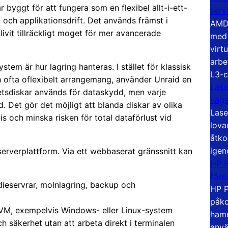
byggt för att fungera som en flexibel allt-i-ett-
serv
g och applikationsdrift. Det används främst i
AMD 
vit tillräckligt moget för mer avancerade
med 
virt
arbe
stem är hur lagring hanteras. I stället för klassisk
L3-c
ch ofta oflexibelt arrangemang, använder Unraid en
Lase
itetsdiskar används för dataskydd, men varje
väg
d. Det gör det möjligt att blanda diskar av olika
Lase
s och minska risken för total dataförlust vid
lova
åtko
igen
erverplattform. Via ett webbaserat gränssnitt kan
HP P
före
dieservrar, molnlagring, backup och
HP P
påko
KVM, exempelvis Windows- eller Linux-system
hamn
h säkerhet utan att arbeta direkt i terminalen
anvä