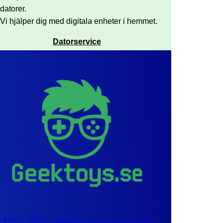
datorer.
Vi hjälper dig med digitala enheter i hemmet.
Datorservice
EPYC 7302 – sexton kärnor byggda för