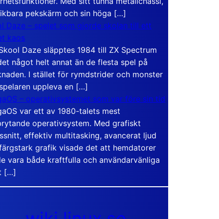
rhetsfunktioner. Med sitt tunna metallchassi,
vikbara pekskärm och sin höga […]
l Daze – spelet som gjorde skolan till ett
t kaos
Skool Daze släpptes 1984 till ZX Spectrum
det något helt annat än de flesta spel på
naden. I stället för rymdstrider och monster
 spelaren uppleva en […]
aOS – operativsystemet som var före sin tid
aOS var ett av 1980-talets mest
rytande operativsystem. Med grafiskt
ssnitt, effektiv multitasking, avancerat ljud
färgstark grafik visade det att hemdatorer
e vara både kraftfulla och användarvänliga
t […]
wiki.linux.se