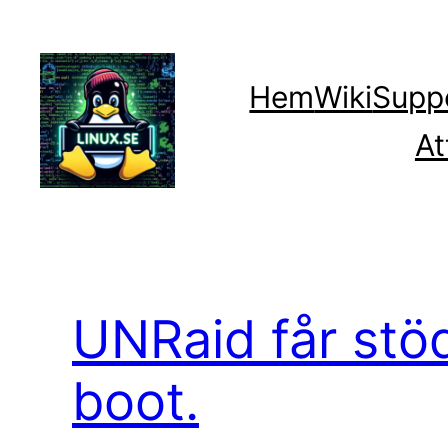
Hoppa
till
innehåll
Hem
Wiki
Supp
At
UNRaid får stöd
boot.