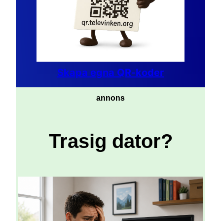
Skapa egna QR-koder
annons
Trasig dator?