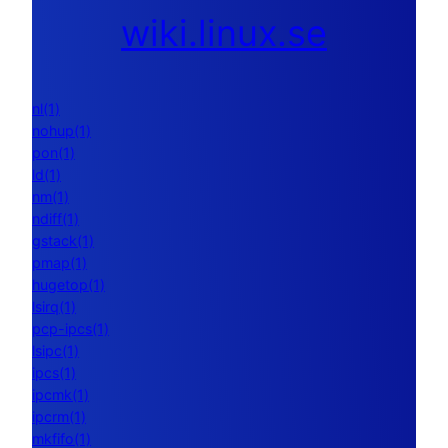
wiki.linux.se
nl(1)
nohup(1)
pon(1)
ld(1)
nm(1)
ndiff(1)
gstack(1)
pmap(1)
hugetop(1)
lsirq(1)
pcp-ipcs(1)
lsipc(1)
ipcs(1)
ipcmk(1)
ipcrm(1)
mkfifo(1)