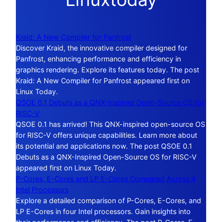
Kraid: A New Compiler for Panfrost
Discover Kraid, the innovative compiler designed for
Panfrost, enhancing performance and efficiency in
graphics rendering. Explore its features today. The post
Kraid: A New Compiler for Panfrost appeared first on
Linux Today.
QSOE 0.1 Debuts as a QNX-Inspired Open-Source OS for
RISC-V
QSOE 0.1 has arrived! This QNX-inspired open-source OS
for RISC-V offers unique capabilities. Learn more about
its potential and applications now. The post QSOE 0.1
Debuts as a QNX-Inspired Open-Source OS for RISC-V
appeared first on Linux Today.
P-Cores, E-Cores and LP E-Cores Compared Across 4
Intel Processors
Explore a detailed comparison of P-Cores, E-Cores, and
LP E-Cores in four Intel processors. Gain insights into