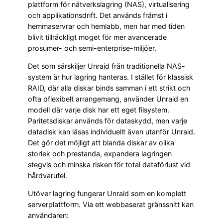
plattform för nätverkslagring (NAS), virtualisering
och applikationsdrift. Det används främst i
hemmaservrar och hemlabb, men har med tiden
blivit tillräckligt moget för mer avancerade
prosumer- och semi-enterprise-miljöer.
Det som särskiljer Unraid från traditionella NAS-
system är hur lagring hanteras. I stället för klassisk
RAID, där alla diskar binds samman i ett strikt och
ofta oflexibelt arrangemang, använder Unraid en
modell där varje disk har ett eget filsystem.
Paritetsdiskar används för dataskydd, men varje
datadisk kan läsas individuellt även utanför Unraid.
Det gör det möjligt att blanda diskar av olika
storlek och prestanda, expandera lagringen
stegvis och minska risken för total dataförlust vid
hårdvarufel.
Utöver lagring fungerar Unraid som en komplett
serverplattform. Via ett webbaserat gränssnitt kan
användaren: