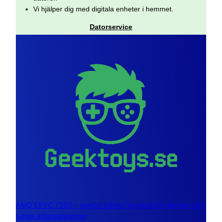
Vi hjälper dig med digitala enheter i hemmet.
Datorservice
AMD EPYC 7302 – sexton kärnor byggda för servrar och
tunga arbetsstationer