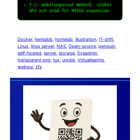
7.2: mobilanpassat WebGUI, utökat
API och stöd för RAIDZ-expansion
Docker
, 
hemlabb
, 
homelab
, 
illustration
, 
IT-drift
, 
Linux
, 
linux server
, 
NAS
, 
Open-source
, 
penguin
, 
self-hosted
, 
server
, 
storage
, 
Sysadmin
, 
transparent png
, 
tux
, 
unraid
, 
Virtualisering
, 
webgui
, 
zfs