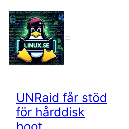
Hoppa
till
innehåll
UNRaid får stöd
för hårddisk
boot.