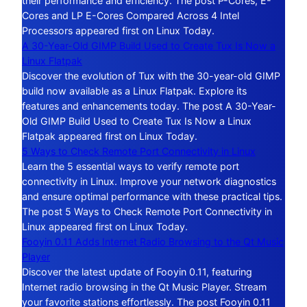
their performance and efficiency. The post P-Cores, E-
Cores and LP E-Cores Compared Across 4 Intel
Processors appeared first on Linux Today.
A 30-Year-Old GIMP Build Used to Create Tux Is Now a
Linux Flatpak
Discover the evolution of Tux with the 30-year-old GIMP
build now available as a Linux Flatpak. Explore its
features and enhancements today. The post A 30-Year-
Old GIMP Build Used to Create Tux Is Now a Linux
Flatpak appeared first on Linux Today.
5 Ways to Check Remote Port Connectivity in Linux
Learn the 5 essential ways to verify remote port
connectivity in Linux. Improve your network diagnostics
and ensure optimal performance with these practical tips.
The post 5 Ways to Check Remote Port Connectivity in
Linux appeared first on Linux Today.
Fooyin 0.11 Adds Internet Radio Browsing to the Qt Music
Player
Discover the latest update of Fooyin 0.11, featuring
Internet radio browsing in the Qt Music Player. Stream
your favorite stations effortlessly. The post Fooyin 0.11