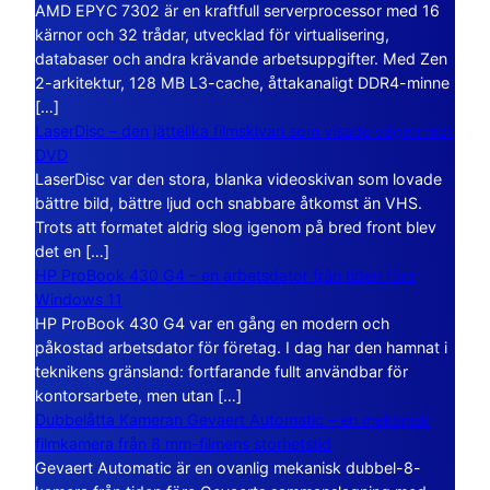
AMD EPYC 7302 är en kraftfull serverprocessor med 16
kärnor och 32 trådar, utvecklad för virtualisering,
databaser och andra krävande arbetsuppgifter. Med Zen
2-arkitektur, 128 MB L3-cache, åttakanaligt DDR4-minne
[…]
LaserDisc – den jättelika filmskivan som visade vägen mot
DVD
LaserDisc var den stora, blanka videoskivan som lovade
bättre bild, bättre ljud och snabbare åtkomst än VHS.
Trots att formatet aldrig slog igenom på bred front blev
det en […]
HP ProBook 430 G4 – en arbetsdator från tiden före
Windows 11
HP ProBook 430 G4 var en gång en modern och
påkostad arbetsdator för företag. I dag har den hamnat i
teknikens gränsland: fortfarande fullt användbar för
kontorsarbete, men utan […]
Dubbelåtta Kameran Gevaert Automatic – en mekanisk
filmkamera från 8 mm-filmens storhetstid
Gevaert Automatic är en ovanlig mekanisk dubbel-8-