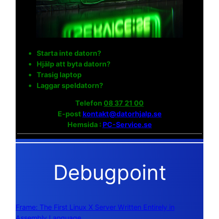
Starta inte datorn?
Hjälp att byta datorn?
Trasig laptop
Laggar speldatorn?
Telefon
08 37 21 00
E-post
kontakt@datorhjalp.se
Hemsida :
PC-Service.se
Debugpoint
Frame: The First Linux X Server Written Entirely in
Assembly Language