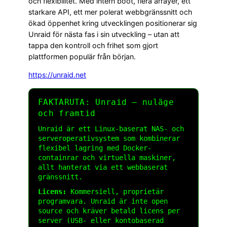
och flexibilitet. Med intern boot, flera arrayer, ett
starkare API, ett mer polerat webbgränssnitt och
ökad öppenhet kring utvecklingen positionerar sig
Unraid för nästa fas i sin utveckling – utan att
tappa den kontroll och frihet som gjort
plattformen populär från början.
https://unraid.net
FAKTARUTA: Unraid – nuläge
och framtid
Unraid är ett Linux-baserat NAS- och
serveroperativsystem som kombinerar
flexibel lagring med Docker-
containrar och virtuella maskiner,
allt hanterat via ett webbaserat
gränssnitt.
Licens:
Kommersiell, proprietär
programvara. Unraid är inte open
source och kräver betald licens per
server (USB- eller kontobaserad