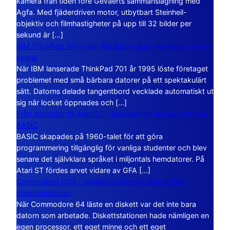
kamera från tiden före Gevaerts sammanslagning med
Agfa. Med fjäderdriven motor, utbytbart Steinheil-
objektiv och filmhastigheter på upp till 32 bilder per
sekund är […]
IBM ThinkPad 701 – den lilla datorn som vecklade ut sina
vingar
När IBM lanserade ThinkPad 701 år 1995 löste företaget
problemet med små bärbara datorer på ett spektakulärt
sätt. Datorns delade tangentbord vecklade automatiskt ut
sig när locket öppnades och […]
Från stordator till Atari ST – historien om BASIC och GFA
BASIC
BASIC skapades på 1960-talet för att göra
programmering tillgänglig för vanliga studenter och blev
senare det självklara språket i miljontals hemdatorer. På
Atari ST fördes arvet vidare av GFA […]
Commodore DOS – operativsystemet som bodde i
diskettstationen
När Commodore 64 läste en diskett var det inte bara
datorn som arbetade. Diskettstationen hade nämligen en
egen processor, ett eget minne och ett eget