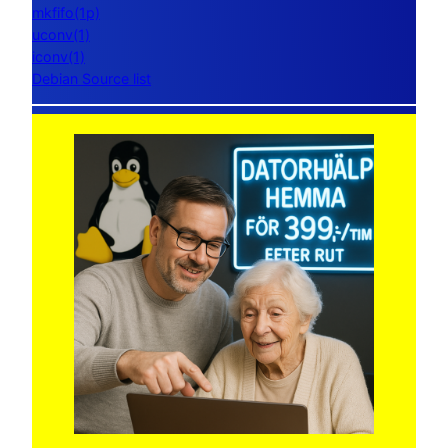
mkfifo(1p)
uconv(1)
iconv(1)
Debian Source list