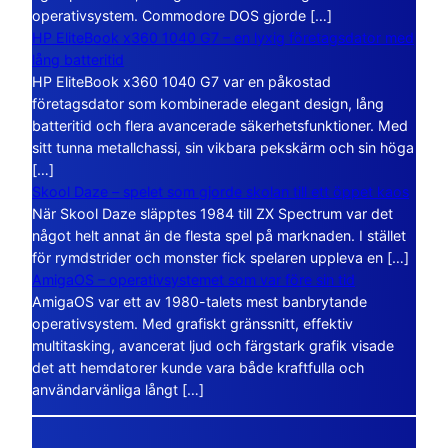
operativsystem. Commodore DOS gjorde […]
HP EliteBook x360 1040 G7 – en lyxig företagsdator med
lång batteritid
HP EliteBook x360 1040 G7 var en påkostad
företagsdator som kombinerade elegant design, lång
batteritid och flera avancerade säkerhetsfunktioner. Med
sitt tunna metallchassi, sin vikbara pekskärm och sin höga
[…]
Skool Daze – spelet som gjorde skolan till ett öppet kaos
När Skool Daze släpptes 1984 till ZX Spectrum var det
något helt annat än de flesta spel på marknaden. I stället
för rymdstrider och monster fick spelaren uppleva en […]
AmigaOS – operativsystemet som var före sin tid
AmigaOS var ett av 1980-talets mest banbrytande
operativsystem. Med grafiskt gränssnitt, effektiv
multitasking, avancerat ljud och färgstark grafik visade
det att hemdatorer kunde vara både kraftfulla och
användarvänliga långt […]