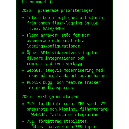
licensmodell).
2026 – planerade prioriteringar
Intern boot: möjlighet att starta
från annan flash-lagring än USB
(t.ex. SATA/NVMe)
Flera arrayer: stöd för mer
avancerade och parallella
lagringskonfigurationer
Öppet API: vidareutveckling för
djupare integrationer och
community-drivna verktyg
WebGUI: stegvis modernisering med
fokus på prestanda och användbarhet
Publik bugg- och feature-tracker
för ökad transparens
2025 – viktiga milstolpar
7.0: fullt integrerat ZFS-stöd, VM-
snapshots och kloning, filhanterare
i WebGUI, Tailscale-integration
7.1: förbättrad stabilitet,
trådlöst nätverk och ZFS-import