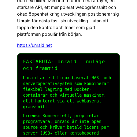
och flexibilitet. Med intern boot, flera arrayer, ett
starkare API, ett mer polerat webbgränssnitt och
ökad öppenhet kring utvecklingen positionerar sig
Unraid för nästa fas i sin utveckling – utan att
tappa den kontroll och frihet som gjort
plattformen populär från början.
https://unraid.net
FAKTARUTA: Unraid – nuläge
och framtid
Unraid är ett Linux-baserat NAS- och
serveroperativsystem som kombinerar
flexibel lagring med Docker-
containrar och virtuella maskiner,
allt hanterat via ett webbaserat
gränssnitt.
Licens:
Kommersiell, proprietär
programvara. Unraid är inte open
source och kräver betald licens per
server (USB- eller kontobaserad