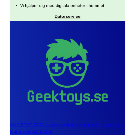
Vi hjälper dig med digitala enheter i hemmet.
Datorservice
AMD EPYC 7302 – sexton kärnor byggda för servrar och
tunga arbetsstationer