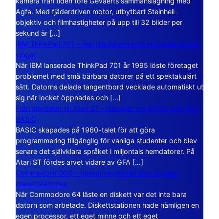
kamera från tiden före Gevaerts sammanslagning med
Agfa. Med fjäderdriven motor, utbytbart Steinheil-
objektiv och filmhastigheter på upp till 32 bilder per
sekund är […]
IBM ThinkPad 701 – den lilla datorn som vecklade ut sina
vingar
När IBM lanserade ThinkPad 701 år 1995 löste företaget
problemet med små bärbara datorer på ett spektakulärt
sätt. Datorns delade tangentbord vecklade automatiskt ut
sig när locket öppnades och […]
Från stordator till Atari ST – historien om BASIC och GFA
BASIC
BASIC skapades på 1960-talet för att göra
programmering tillgänglig för vanliga studenter och blev
senare det självklara språket i miljontals hemdatorer. På
Atari ST fördes arvet vidare av GFA […]
Commodore DOS – operativsystemet som bodde i
diskettstationen
När Commodore 64 läste en diskett var det inte bara
datorn som arbetade. Diskettstationen hade nämligen en
egen processor, ett eget minne och ett eget