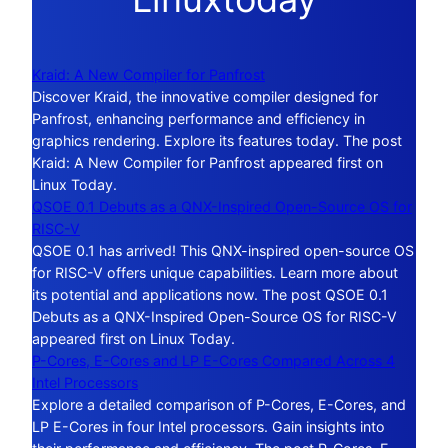
Kraid: A New Compiler for Panfrost
Discover Kraid, the innovative compiler designed for
Panfrost, enhancing performance and efficiency in
graphics rendering. Explore its features today. The post
Kraid: A New Compiler for Panfrost appeared first on
Linux Today.
QSOE 0.1 Debuts as a QNX-Inspired Open-Source OS for
RISC-V
QSOE 0.1 has arrived! This QNX-inspired open-source OS
for RISC-V offers unique capabilities. Learn more about
its potential and applications now. The post QSOE 0.1
Debuts as a QNX-Inspired Open-Source OS for RISC-V
appeared first on Linux Today.
P-Cores, E-Cores and LP E-Cores Compared Across 4
Intel Processors
Explore a detailed comparison of P-Cores, E-Cores, and
LP E-Cores in four Intel processors. Gain insights into