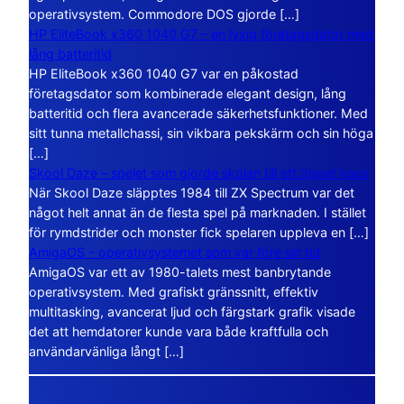
operativsystem. Commodore DOS gjorde […]
HP EliteBook x360 1040 G7 – en lyxig företagsdator med
lång batteritid
HP EliteBook x360 1040 G7 var en påkostad
företagsdator som kombinerade elegant design, lång
batteritid och flera avancerade säkerhetsfunktioner. Med
sitt tunna metallchassi, sin vikbara pekskärm och sin höga
[…]
Skool Daze – spelet som gjorde skolan till ett öppet kaos
När Skool Daze släpptes 1984 till ZX Spectrum var det
något helt annat än de flesta spel på marknaden. I stället
för rymdstrider och monster fick spelaren uppleva en […]
AmigaOS – operativsystemet som var före sin tid
AmigaOS var ett av 1980-talets mest banbrytande
operativsystem. Med grafiskt gränssnitt, effektiv
multitasking, avancerat ljud och färgstark grafik visade
det att hemdatorer kunde vara både kraftfulla och
användarvänliga långt […]