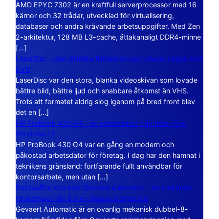
AMD EPYC 7302 är en kraftfull serverprocessor med 16
kärnor och 32 trådar, utvecklad för virtualisering,
databaser och andra krävande arbetsuppgifter. Med Zen
2-arkitektur, 128 MB L3-cache, åttakanaligt DDR4-minne
[…]
LaserDisc – den jättelika filmskivan som visade vägen mot
DVD
LaserDisc var den stora, blanka videoskivan som lovade
bättre bild, bättre ljud och snabbare åtkomst än VHS.
Trots att formatet aldrig slog igenom på bred front blev
det en […]
HP ProBook 430 G4 – en arbetsdator från tiden före
Windows 11
HP ProBook 430 G4 var en gång en modern och
påkostad arbetsdator för företag. I dag har den hamnat i
teknikens gränsland: fortfarande fullt användbar för
kontorsarbete, men utan […]
Dubbelåtta Kameran Gevaert Automatic – en mekanisk
filmkamera från 8 mm-filmens storhetstid
Gevaert Automatic är en ovanlig mekanisk dubbel-8-