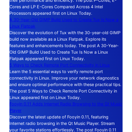
their performance and efficiency. The post P-Cores, E-
Cores and LP E-Cores Compared Across 4 Intel
Processors appeared first on Linux Today.
A 30-Year-Old GIMP Build Used to Create Tux Is Now a
Linux Flatpak
Discover the evolution of Tux with the 30-year-old GIMP
build now available as a Linux Flatpak. Explore its
features and enhancements today. The post A 30-Year-
Old GIMP Build Used to Create Tux Is Now a Linux
Flatpak appeared first on Linux Today.
5 Ways to Check Remote Port Connectivity in Linux
Learn the 5 essential ways to verify remote port
connectivity in Linux. Improve your network diagnostics
and ensure optimal performance with these practical tips.
The post 5 Ways to Check Remote Port Connectivity in
Linux appeared first on Linux Today.
Fooyin 0.11 Adds Internet Radio Browsing to the Qt Music
Player
Discover the latest update of Fooyin 0.11, featuring
Internet radio browsing in the Qt Music Player. Stream
your favorite stations effortlessly. The post Fooyin 0.11