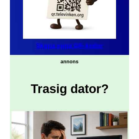
Skapa egna QR-koder
annons
Trasig dator?