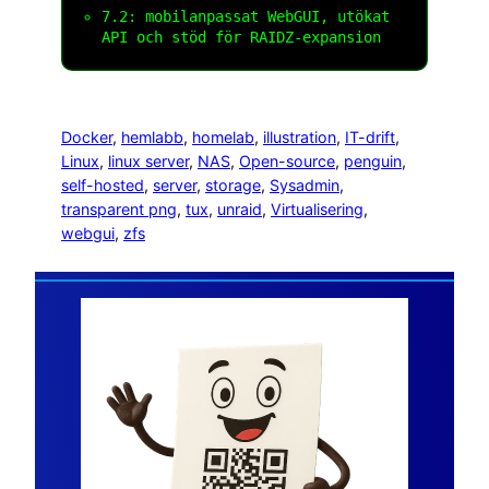
7.2: mobilanpassat WebGUI, utökat
API och stöd för RAIDZ-expansion
Docker
, 
hemlabb
, 
homelab
, 
illustration
, 
IT-drift
, 
Linux
, 
linux server
, 
NAS
, 
Open-source
, 
penguin
, 
self-hosted
, 
server
, 
storage
, 
Sysadmin
, 
transparent png
, 
tux
, 
unraid
, 
Virtualisering
, 
webgui
, 
zfs