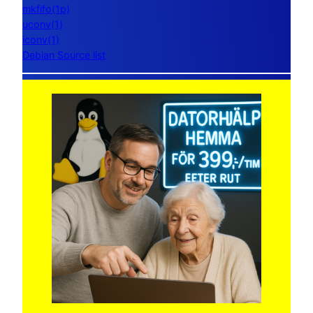
mkfifo(1p)
uconv(1)
iconv(1)
Debian Source list