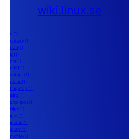
wiki.linux.se
nl(1)
nohup(1)
pon(1)
ld(1)
nm(1)
ndiff(1)
gstack(1)
pmap(1)
hugetop(1)
lsirq(1)
pcp-ipcs(1)
lsipc(1)
ipcs(1)
ipcmk(1)
ipcrm(1)
mkfifo(1)