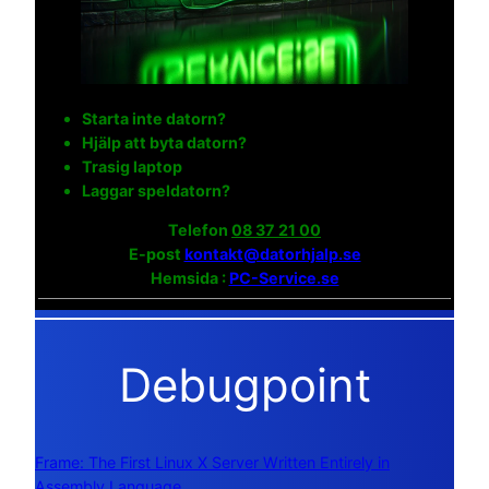
Starta inte datorn?
Hjälp att byta datorn?
Trasig laptop
Laggar speldatorn?
Telefon
08 37 21 00
E-post
kontakt@datorhjalp.se
Hemsida :
PC-Service.se
Debugpoint
Frame: The First Linux X Server Written Entirely in
Assembly Language