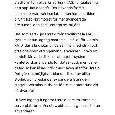
plattform för nätverkslagring (NAS), virtualisering
och applikationsdrift. Det används främst i
hemmaservrar och hemlabb, men har med tiden
blivit tillräckligt moget för mer avancerade
prosumer- och semi-enterprise-miljöer.
Det som särskiljer Unraid från traditionella NAS-
system är hur lagring hanteras. I stället för klassisk
RAID, där alla diskar binds samman i ett strikt och
ofta oflexibelt arrangemang, använder Unraid en
modell där varje disk har ett eget filsystem.
Paritetsdiskar används för dataskydd, men varje
datadisk kan läsas individuellt även utanför Unraid.
Det gör det möjligt att blanda diskar av olika
storlek och prestanda, expandera lagringen
stegvis och minska risken för total dataförlust vid
hårdvarufel.
Utöver lagring fungerar Unraid som en komplett
serverplattform. Via ett webbaserat gränssnitt kan
användaren: