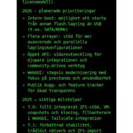
licensmodell).
2026 – planerade prioriteringar
Intern boot: möjlighet att starta
från annan flash-lagring än USB
(t.ex. SATA/NVMe)
Flera arrayer: stöd för mer
avancerade och parallella
lagringskonfigurationer
Öppet API: vidareutveckling för
djupare integrationer och
community-drivna verktyg
WebGUI: stegvis modernisering med
fokus på prestanda och användbarhet
Publik bugg- och feature-tracker
för ökad transparens
2025 – viktiga milstolpar
7.0: fullt integrerat ZFS-stöd, VM-
snapshots och kloning, filhanterare
i WebGUI, Tailscale-integration
7.1: förbättrad stabilitet,
trådlöst nätverk och ZFS-import