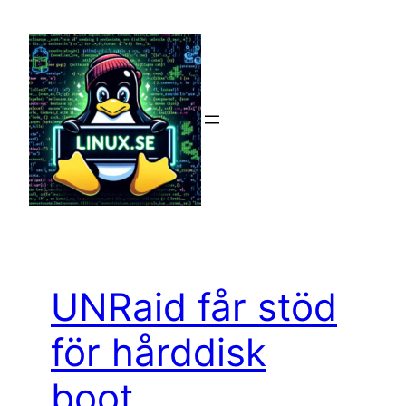
Hoppa
till
innehåll
UNRaid får stöd
för hårddisk
boot.