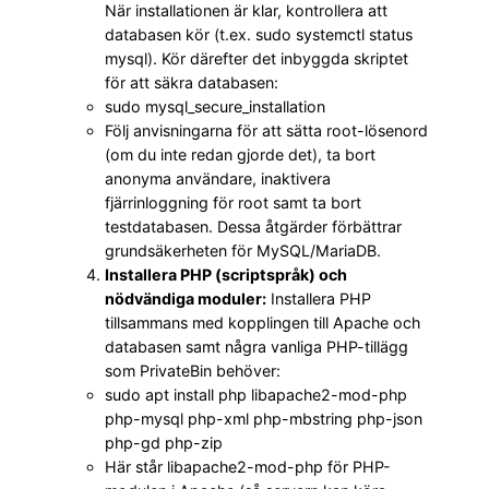
När installationen är klar, kontrollera att
databasen kör (t.ex. sudo systemctl status
mysql). Kör därefter det inbyggda skriptet
för att säkra databasen:
sudo mysql_secure_installation
Följ anvisningarna för att sätta root-lösenord
(om du inte redan gjorde det), ta bort
anonyma användare, inaktivera
fjärrinloggning för root samt ta bort
testdatabasen. Dessa åtgärder förbättrar
grundsäkerheten för MySQL/MariaDB.
Installera PHP (scriptspråk) och
nödvändiga moduler:
Installera PHP
tillsammans med kopplingen till Apache och
databasen samt några vanliga PHP-tillägg
som PrivateBin behöver:
sudo apt install php libapache2-mod-php
php-mysql php-xml php-mbstring php-json
php-gd php-zip
Här står libapache2-mod-php för PHP-