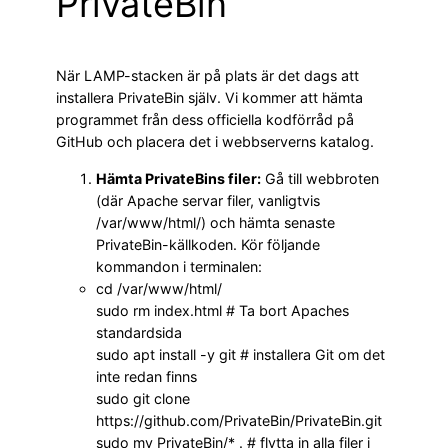
PrivateBin
När LAMP-stacken är på plats är det dags att
installera PrivateBin själv. Vi kommer att hämta
programmet från dess officiella kodförråd på
GitHub och placera det i webbserverns katalog.
Hämta PrivateBins filer:
Gå till webbroten
(där Apache servar filer, vanligtvis
/var/www/html/) och hämta senaste
PrivateBin-källkoden. Kör följande
kommandon i terminalen:
cd /var/www/html/
sudo rm index.html # Ta bort Apaches
standardsida
sudo apt install -y git # installera Git om det
inte redan finns
sudo git clone
https://github.com/PrivateBin/PrivateBin.git
sudo mv PrivateBin/* . # flytta in alla filer i