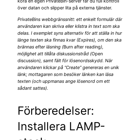
köra en egen PrivateBin-server får du full kontroll
över datan och slipper lita på externa tjänster.
PrivateBins webbgränssnitt: ett enkelt formulär där
användaren kan skriva eller klistra in text som ska
delas. I exemplet syns alternativ för att ställa in hur
länge texten ska finnas kvar (Expires), om den ska
brännas efter läsning
(
Burn after reading
),
möjlighet att tillåta
diskussionstråd
(
Open
discussion
), samt fält för
lösenordsskydd. När
användaren klickar på
“Create”
genereras en unik
länk; mottagaren som besöker länken kan läsa
texten (och uppmanas ange lösenord om ett
sådant sattes).
Förberedelser:
Installera LAMP-