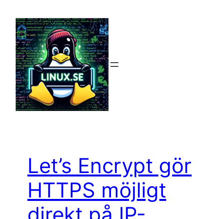
Hoppa
till
innehåll
Let’s Encrypt gör
HTTPS möjligt
direkt på IP-