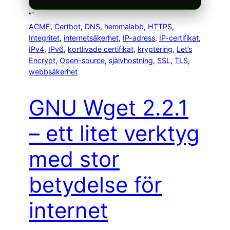
”`
ACME
, 
Certbot
, 
DNS
, 
hemmalabb
, 
HTTPS
, 
Integritet
, 
internet­säkerhet
, 
IP-adress
, 
IP-certifikat
, 
IPv4
, 
IPv6
, 
kortlivade certifikat
, 
kryptering
, 
Let’s
Encrypt
, 
Open-source
, 
självhostning
, 
SSL
, 
TLS
, 
webb­säkerhet
GNU Wget 2.2.1
– ett litet verktyg
med stor
betydelse för
internet