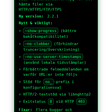
hämta filer via
HTTP/HTTPS/FTP/FTPS
Ny version:
2.2.1
Nytt & viktigt:
–show-progress
(bättre
bakåtkompatibilitet)
–no-clobber
(förhindrar
truncering/överskrivning)
–no-use-server-timestamps
(använd lokala tidsstämplar)
Förbättrade felmeddelanden om
varför URL:er inte följs
Stöd för
no_
-prefix i
konfigurationsval
HTTP/2-teststöd via libnghttp2
Exitstatus
8
vid HTTP
403
Fixar:
Flera buggar och