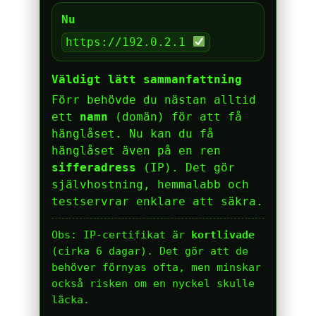
Nu
https://192.0.2.1
Väldigt lätt sammanfattning
Förr behövde du nästan alltid
ett
namn
(domän) för att få
hänglåset. Nu kan du få
hänglåset även på en ren
sifferadress
(IP). Det gör
självhostning, hemmalabb och
testservrar enklare att säkra.
Obs: IP-certifikat är
kortlivade
(cirka 6 dagar). Det gör att de
behöver förnyas ofta, men minskar
också risken om en nyckel skulle
läcka.