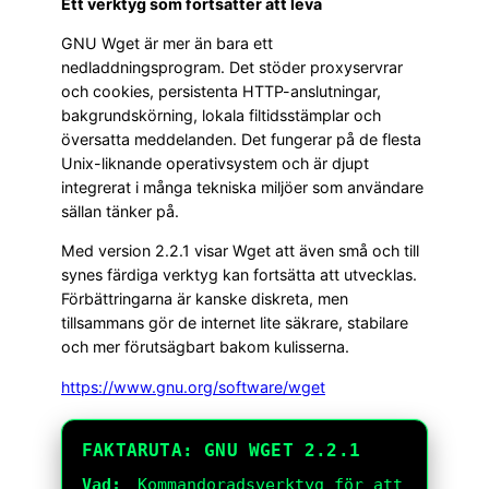
Ett verktyg som fortsätter att leva
GNU Wget är mer än bara ett
nedladdningsprogram. Det stöder proxyservrar
och cookies, persistenta HTTP-anslutningar,
bakgrundskörning, lokala fil­tidsstämplar och
översatta meddelanden. Det fungerar på de flesta
Unix-liknande operativsystem och är djupt
integrerat i många tekniska miljöer som användare
sällan tänker på.
Med version 2.2.1 visar Wget att även små och till
synes färdiga verktyg kan fortsätta att utvecklas.
Förbättringarna är kanske diskreta, men
tillsammans gör de internet lite säkrare, stabilare
och mer förutsägbart bakom kulisserna.
https://www.gnu.org/software/wget
FAKTARUTA: GNU WGET 2.2.1
Vad:
Kommandoradsverktyg för att