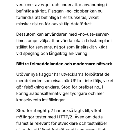
versioner av wget och underlättar användning i
befintliga skript. Flaggan –no-clobber kan nu
förhindra att befintliga filer trunkeras, vilket
minskar risken för oavsiktlig dataförlust.
Dessutom kan användaren med –no-use-server-
timestamps välja att använda lokala tidsstämplar i
stället för serverns, något som är särskilt viktigt
vid spegling och långsiktig arkivering.
Bättre felmeddelanden och modernare nätverk
Utöver nya flaggor har utvecklarna förbättrat de
meddelanden som visas när URL:er inte följs, vilket
gör felsökning enklare. Stöd för prefixet no_ i
konfigurationsalternativ ger tydligare och mer
konsekventa inställningar.
Stöd för libnghttp2 har också lagts till, vilket
möjliggör tester med HTTP/2. Även om detta
främst är relevant för utvecklare och testmiljöer
visar det att Wget fortsätter att anpassas till ett