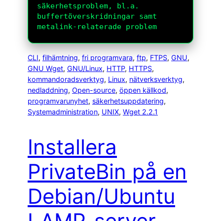
säkerhetsproblem, bl.a.
buffertöverskridningar samt
metalink-relaterade problem
CLI
, 
filhämtning
, 
fri programvara
, 
ftp
, 
FTPS
, 
GNU
, 
GNU Wget
, 
GNU/Linux
, 
HTTP
, 
HTTPS
, 
kommandoradsverktyg
, 
Linux
, 
nätverksverktyg
, 
nedladdning
, 
Open-source
, 
öppen källkod
, 
programvarunyhet
, 
säkerhetsuppdatering
, 
Systemadministration
, 
UNIX
, 
Wget 2.2.1
Installera
PrivateBin på en
Debian/Ubuntu
LAMP-server