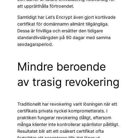
att upprätthålla förtroendet.
Samtidigt har Let’s Encrypt även gjort kortlivade
certifikat för domännamn allmänt tillgängliga.
Dessa är frivilliga och ersätter den tidigare
standardlivslängden på 90 dagar med samma
sexdagarsperiod.
Mindre beroende
av trasig revokering
Traditionellt har revokering varit lösningen när ett
certifikats privata nyckel komprometterats. I
praktiken fungerar revokering dåligt, eftersom
många klienter inte kontrollerar spärrlistor pålitligt.
Resultatet blir att ett osäkert certifikat ofta
fortsätter att accepteras tills det löper ut.