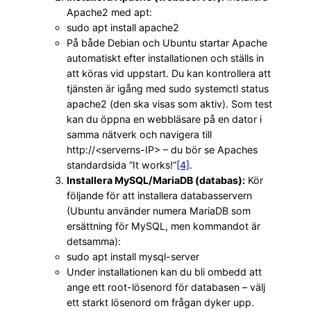
Apache2 med apt:
sudo apt install apache2
På både Debian och Ubuntu startar Apache
automatiskt efter installationen och ställs in
att köras vid uppstart. Du kan kontrollera att
tjänsten är igång med sudo systemctl status
apache2 (den ska visas som aktiv). Som test
kan du öppna en webbläsare på en dator i
samma nätverk och navigera till
http://<serverns-IP> – du bör se Apaches
standardsida ”It works!”
[4]
.
Installera MySQL/MariaDB (databas):
Kör
följande för att installera databasservern
(Ubuntu använder numera MariaDB som
ersättning för MySQL, men kommandot är
detsamma):
sudo apt install mysql-server
Under installationen kan du bli ombedd att
ange ett root-lösenord för databasen – välj
ett starkt lösenord om frågan dyker upp.