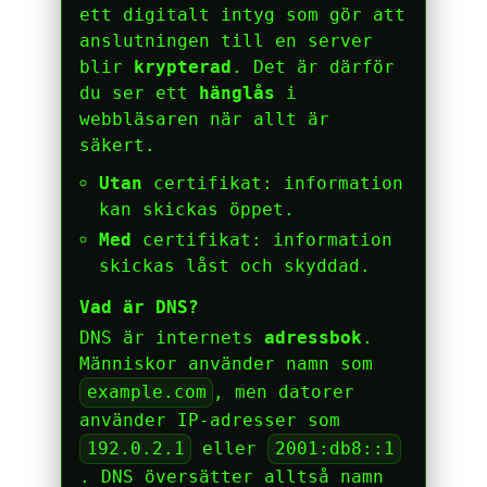
ett digitalt intyg som gör att
anslutningen till en server
blir
krypterad
. Det är därför
du ser ett
hänglås
i
webbläsaren när allt är
säkert.
Utan
certifikat: information
kan skickas öppet.
Med
certifikat: information
skickas låst och skyddad.
Vad är DNS?
DNS är internets
adressbok
.
Människor använder namn som
example.com
, men datorer
använder IP-adresser som
192.0.2.1
eller
2001:db8::1
. DNS översätter alltså namn