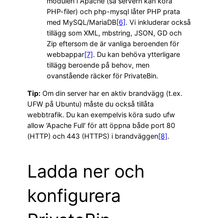
modulen i Apache (så servern kan köra
PHP-filer) och php-mysql låter PHP prata
med MySQL/MariaDB
[6]
. Vi inkluderar också
tillägg som XML, mbstring, JSON, GD och
Zip eftersom de är vanliga beroenden för
webbappar
[7]
. Du kan behöva ytterligare
tillägg beroende på behov, men
ovanstående räcker för PrivateBin.
Tip:
Om din server har en aktiv brandvägg (t.ex.
UFW på Ubuntu) måste du också tillåta
webbtrafik. Du kan exempelvis köra sudo ufw
allow ’Apache Full’ för att öppna både port 80
(HTTP) och 443 (HTTPS) i brandväggen
[8]
.
Ladda ner och
konfigurera