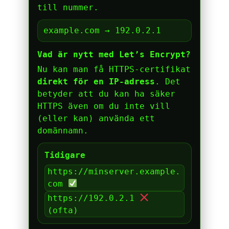
till nummer.
example.com → 192.0.2.1
Vad är nytt med Let’s Encrypt?
Nu kan man få HTTPS-certifikat
direkt för en IP-adress
. Det
betyder att du kan ha säker
HTTPS även om du inte vill
(eller kan) använda ett
domännamn.
Tidigare
https://minserver.example.
com
https://192.0.2.1
(ofta)