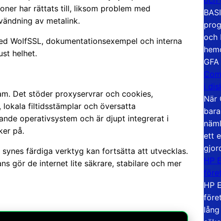
oner har rättats till, liksom problem med
BASI
nvändning av metalink.
prog
och 
med WolfSSL, dokumentationsexempel och interna
hemd
ust helhet.
GFA
Com
i di
m. Det stöder proxyservrar och cookies,
När 
lokala fil­tidsstämplar och översatta
bara
ande operativsystem och är djupt integrerat i
näml
ker på.
ett 
gjor
 synes färdiga verktyg kan fortsätta att utvecklas.
HP E
s gör de internet lite säkrare, stabilare och mer
före
HP E
före
lång