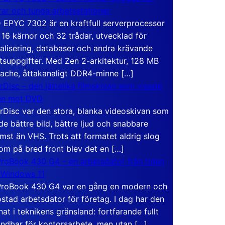
rar och tunga arbetsstationer
EPYC 7302 är en kraftfull serverprocessor
16 kärnor och 32 trådar, utvecklad för
ualisering, databaser och andra krävande
tsuppgifter. Med Zen 2-arkitektur, 128 MB
ache, åttakanaligt DDR4-minne […]
rDisc – den jättelika filmskivan som visade
en mot DVD
rDisc var den stora, blanka videoskivan som
de bättre bild, bättre ljud och snabbare
mst än VHS. Trots att formatet aldrig slog
om på bred front blev det en […]
roBook 430 G4 – en arbetsdator från tiden
 Windows 11
roBook 430 G4 var en gång en modern och
stad arbetsdator för företag. I dag har den
at i teknikens gränsland: fortfarande fullt
ndbar för kontorsarbete, men utan […]