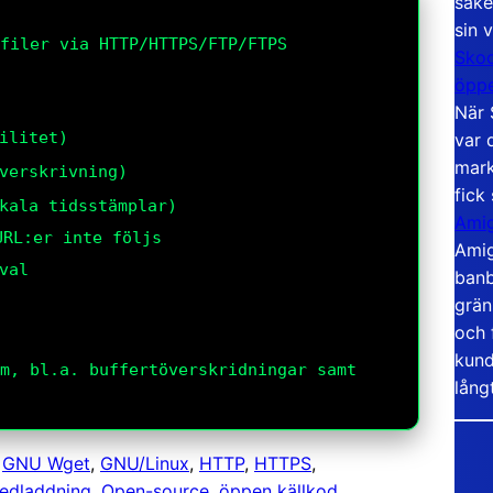
säke
sin 
filer via HTTP/HTTPS/FTP/FTPS
Skoo
öppe
När 
ilitet)
var 
mark
verskrivning)
fick
kala tidsstämplar)
Amig
URL:er inte följs
Amig
val
banb
grän
och 
kund
m, bl.a. buffertöverskridningar samt
lång
 
GNU Wget
, 
GNU/Linux
, 
HTTP
, 
HTTPS
, 
edladdning
, 
Open-source
, 
öppen källkod
, 