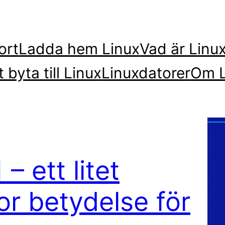
ort
Ladda hem Linux
Vad är Linu
t byta till Linux
Linuxdatorer
Om L
– ett litet
or betydelse för