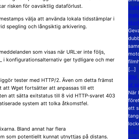
kar risken för oavsiktlig dataförlust.
Dubb
meka
estamps välja att använda lokala tidsstämplar i
stor
vid spegling och långsiktig arkivering.
Geva
dubb
samm
 meddelanden som visas när URL:er inte följs,
moto
o_ i konfigurationsalternativ ger tydligare och mer
film
[…]
IBM 
möjliggör tester med HTTP/2. Även om detta främst
ut s
 att Wget fortsätter att anpassas till ett
När 
ten att sätta exitstatus till 8 vid HTTP-svaret 403
före
atiserade system att tolka åtkomstfel.
ett 
tang
lock
ixarna. Bland annat har flera
Från
em som potentiellt kunnat utnyttjas på distans.
och