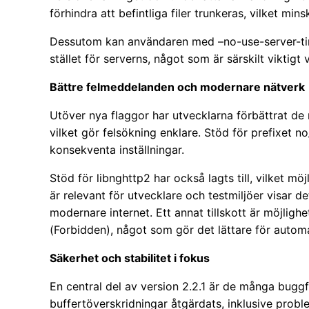
förhindra att befintliga filer trunkeras, vilket mins
Dessutom kan användaren med –no-use-server-tim
stället för serverns, något som är särskilt viktigt 
Bättre felmeddelanden och modernare nätverk
Utöver nya flaggor har utvecklarna förbättrat de
vilket gör felsökning enklare. Stöd för prefixet n
konsekventa inställningar.
Stöd för libnghttp2 har också lagts till, vilket 
är relevant för utvecklare och testmiljöer visar det
modernare internet. Ett annat tillskott är möjlighe
(Forbidden), något som gör det lättare för autom
Säkerhet och stabilitet i fokus
En central del av version 2.2.1 är de många buggf
buffertöverskridningar åtgärdats, inklusive probl