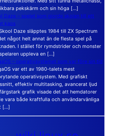
rhetsfunktioner. Med sitt tunna metallchassi,
vikbara pekskärm och sin höga […]
l Daze – spelet som gjorde skolan till ett
t kaos
Skool Daze släpptes 1984 till ZX Spectrum
det något helt annat än de flesta spel på
naden. I stället för rymdstrider och monster
 spelaren uppleva en […]
aOS – operativsystemet som var före sin tid
aOS var ett av 1980-talets mest
rytande operativsystem. Med grafiskt
ssnitt, effektiv multitasking, avancerat ljud
färgstark grafik visade det att hemdatorer
e vara både kraftfulla och användarvänliga
t […]
wiki.linux.se