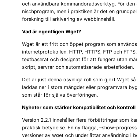
och användbara kommandoradsverktyg. För den o
nischprogram, men i praktiken är det en grundpela
forskning till arkivering av webbinnehåll.
Vad är egentligen Wget?
Wget är ett fritt och öppet program som används f
internetprotokollen: HTTP, HTTPS, FTP och FTPS. T
textbaserat och designat för att fungera utan mäns
skript, servrar och automatiserade arbetsflöden.
Det är just denna osynliga roll som gjort Wget så
laddas ner i stora mängder eller programvara by
som står för själva överföringen.
Nyheter som stärker kompatibilitet och kontroll
Version 2.2.1 innehåller flera förbättringar som k
praktisk betydelse. En ny flagga, –show-progress
versioner av wget och underlättar användning i be