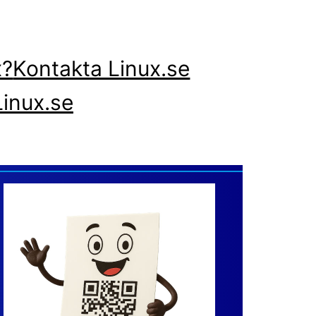
x?
Kontakta Linux.se
inux.se