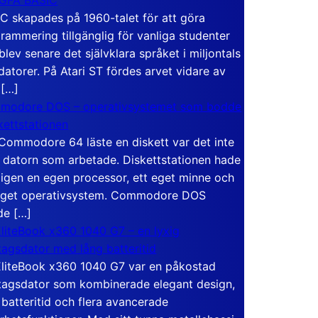
C skapades på 1960-talet för att göra
rammering tillgänglig för vanliga studenter
blev senare det självklara språket i miljontals
atorer. På Atari ST fördes arvet vidare av
 […]
modore DOS – operativsystemet som bodde
skettstationen
Commodore 64 läste en diskett var det inte
 datorn som arbetade. Diskettstationen hade
igen en egen processor, ett eget minne och
eget operativsystem. Commodore DOS
de […]
liteBook x360 1040 G7 – en lyxig
tagsdator med lång batteritid
liteBook x360 1040 G7 var en påkostad
tagsdator som kombinerade elegant design,
 batteritid och flera avancerade