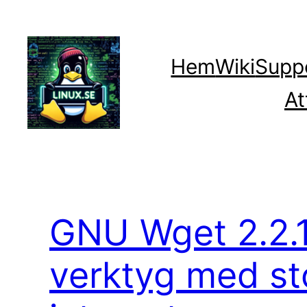
Hoppa
till
innehåll
Hem
Wiki
Supp
At
GNU Wget 2.2.1 
verktyg med st