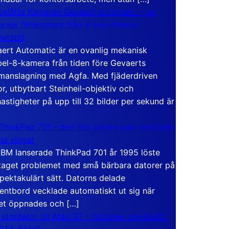
elåtta Kameran Gevaert Automatic – en
nisk filmkamera från 8 mm-filmens
hetstid
ert Automatic är en ovanlig mekanisk
el-8-kamera från tiden före Gevaerts
anslagning med Agfa. Med fjäderdriven
r, utbytbart Steinheil-objektiv och
hastigheter på upp till 32 bilder per sekund är
ThinkPad 701 – den lilla datorn som vecklade
ina vingar
IBM lanserade ThinkPad 701 år 1995 löste
taget problemet med små bärbara datorer på
spektakulärt sätt. Datorns delade
entbord vecklade automatiskt ut sig när
et öppnades och […]
 stordator till Atari ST – historien om BASIC
 GFA BASIC