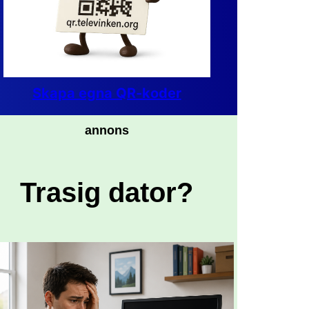
Skapa egna QR-koder
annons
Trasig dator?