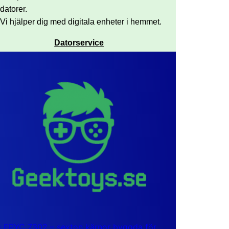
datorer.
Vi hjälper dig med digitala enheter i hemmet.
Datorservice
EPYC 7302 – sexton kärnor byggda för