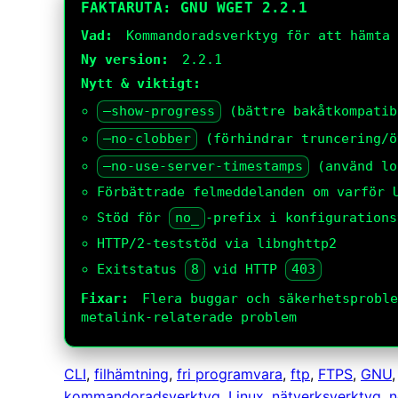
FAKTARUTA: GNU WGET 2.2.1
Vad:
Kommandoradsverktyg för att hämta 
Ny version:
2.2.1
Nytt & viktigt:
–show-progress
(bättre bakåtkompatib
–no-clobber
(förhindrar truncering/ö
–no-use-server-timestamps
(använd lo
Förbättrade felmeddelanden om varför 
Stöd för
no_
-prefix i konfigurations
HTTP/2-teststöd via libnghttp2
Exitstatus
8
vid HTTP
403
Fixar:
Flera buggar och säkerhetsproble
metalink-relaterade problem
CLI
, 
filhämtning
, 
fri programvara
, 
ftp
, 
FTPS
, 
GNU
,
kommandoradsverktyg
, 
Linux
, 
nätverksverktyg
, 
n