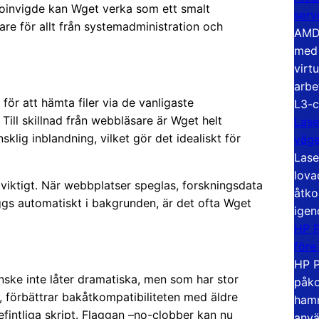
invigde kan Wget verka som ett smalt
serv
re för allt från systemadministration och
AMD 
med 
virt
arbe
ör att hämta filer via de vanligaste
L3-c
ill skillnad från webbläsare är Wget helt
Lase
klig inblandning, vilket gör det idealiskt för
väg
Lase
lova
 viktigt. När webbplatser speglas, forskningsdata
åtko
ggs automatiskt i bakgrunden, är det ofta Wget
igen
HP P
före
HP P
anske inte låter dramatiska, men som har stor
påko
, förbättrar bakåtkompatibiliteten med äldre
hamn
fintliga skript. Flaggan –no-clobber kan nu
anvä