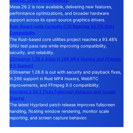
OpenGL Driver Improvements
Mesa 26.2 is now available, delivering new features,
performance optimizations, and broader hardware
support across its open-source graphics drivers.
Rust-Based uutils Coreutils 0.10 Reaches 93.5% GNU
Compatibility
The Rust-based core utilities project reaches a 93.48%
GNU test pass rate while improving compatibility,
security, and reliability.
GStreamer 1.28.6 Adds H.266 MP4 Muxing and FFmpeg
9.0 Support
GStreamer 1.28.6 is out with security and playback fixes,
H.266 support in Rust MP4 muxers, WebRTC
improvements, and FFmpeg 9.0 compatibility.
Hyprland 0.56.2 Fixes Fullscreen Behavior and Screen
Sharing
The latest Hyprland patch release improves fullscreen
handling, floating window rendering, monitor scale
reporting, and screen capture behavior.