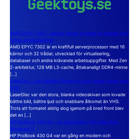
AMD EPYC 7302 – sexton kärnor byggda för servrar och
tunga arbetsstationer
AMD EPYC 7302 är en kraftfull serverprocessor med 16
kärnor och 32 trådar, utvecklad för virtualisering,
databaser och andra krävande arbetsuppgifter. Med Zen
2-arkitektur, 128 MB L3-cache, åttakanaligt DDR4-minne
[…]
LaserDisc – den jättelika filmskivan som visade vägen mot
DVD
LaserDisc var den stora, blanka videoskivan som lovade
bättre bild, bättre ljud och snabbare åtkomst än VHS.
Trots att formatet aldrig slog igenom på bred front blev
det en […]
HP ProBook 430 G4 – en arbetsdator från tiden före
Windows 11
HP ProBook 430 G4 var en gång en modern och