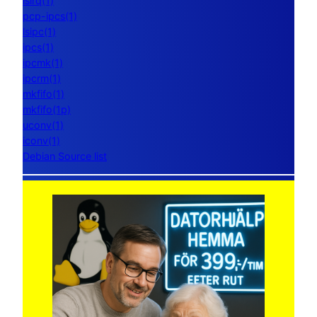
lsirq(1)
pcp-ipcs(1)
lsipc(1)
ipcs(1)
ipcmk(1)
ipcrm(1)
mkfifo(1)
mkfifo(1p)
uconv(1)
iconv(1)
Debian Source list