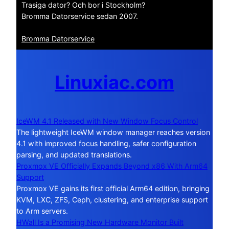
Trasiga dator? Och bor i Stockholm?
Bromma Datorservice sedan 2007.
Bromma Datorservice
Linuxiac.com
IceWM 4.1 Released with New Window Focus Control
The lightweight IceWM window manager reaches version
4.1 with improved focus handling, safer configuration
parsing, and updated translations.
Proxmox VE Officially Expands Beyond x86 With Arm64
Support
Proxmox VE gains its first official Arm64 edition, bringing
KVM, LXC, ZFS, Ceph, clustering, and enterprise support
to Arm servers.
HWall Is a Promising New Hardware Monitor Built