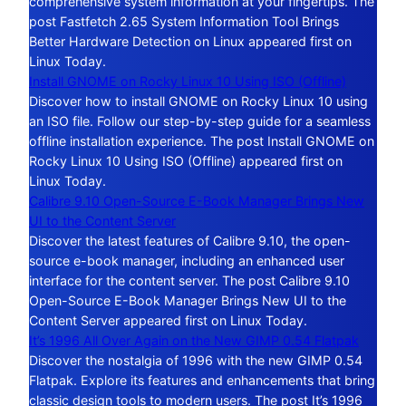
comprehensive system information at your fingertips. The
post Fastfetch 2.65 System Information Tool Brings
Better Hardware Detection on Linux appeared first on
Linux Today.
Install GNOME on Rocky Linux 10 Using ISO (Offline)
Discover how to install GNOME on Rocky Linux 10 using
an ISO file. Follow our step-by-step guide for a seamless
offline installation experience. The post Install GNOME on
Rocky Linux 10 Using ISO (Offline) appeared first on
Linux Today.
Calibre 9.10 Open-Source E-Book Manager Brings New
UI to the Content Server
Discover the latest features of Calibre 9.10, the open-
source e-book manager, including an enhanced user
interface for the content server. The post Calibre 9.10
Open-Source E-Book Manager Brings New UI to the
Content Server appeared first on Linux Today.
It’s 1996 All Over Again on the New GIMP 0.54 Flatpak
Discover the nostalgia of 1996 with the new GIMP 0.54
Flatpak. Explore its features and enhancements that bring
classic design tools to modern users. The post It’s 1996