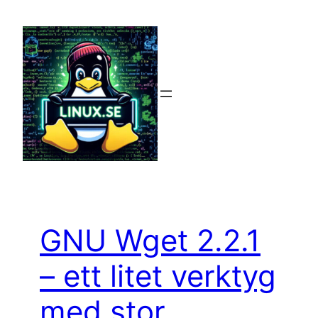
Hoppa
till
innehåll
GNU Wget 2.2.1
– ett litet verktyg
med stor