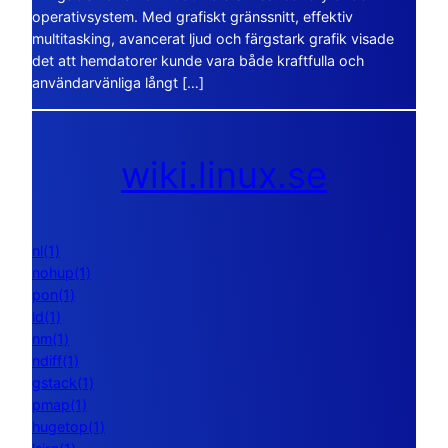
operativsystem. Med grafiskt gränssnitt, effektiv
multitasking, avancerat ljud och färgstark grafik visade
det att hemdatorer kunde vara både kraftfulla och
användarvänliga långt […]
wiki.linux.se
nl(1)
nohup(1)
pon(1)
ld(1)
nm(1)
ndiff(1)
gstack(1)
pmap(1)
hugetop(1)