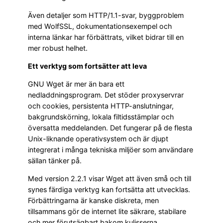
Även detaljer som HTTP/1.1-svar, byggproblem
med WolfSSL, dokumentationsexempel och
interna länkar har förbättrats, vilket bidrar till en
mer robust helhet.
Ett verktyg som fortsätter att leva
GNU Wget är mer än bara ett
nedladdningsprogram. Det stöder proxyservrar
och cookies, persistenta HTTP-anslutningar,
bakgrundskörning, lokala fil­tidsstämplar och
översatta meddelanden. Det fungerar på de flesta
Unix-liknande operativsystem och är djupt
integrerat i många tekniska miljöer som användare
sällan tänker på.
Med version 2.2.1 visar Wget att även små och till
synes färdiga verktyg kan fortsätta att utvecklas.
Förbättringarna är kanske diskreta, men
tillsammans gör de internet lite säkrare, stabilare
och mer förutsägbart bakom kulisserna.