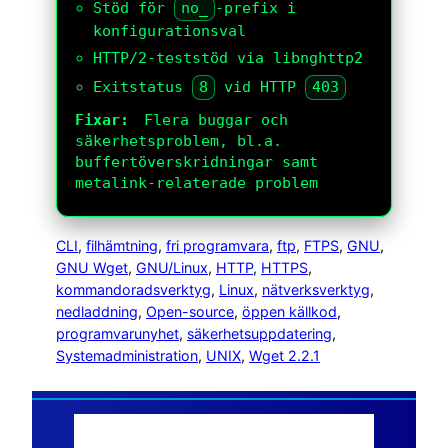
Stöd för
no_
-prefix i
konfigurationsval
HTTP/2-teststöd via libnghttp2
Exitstatus
8
vid HTTP
403
Fixar:
Flera buggar och
säkerhetsproblem, bl.a.
buffertöverskridningar samt
metalink-relaterade problem
CLI
, 
filhämtning
, 
fri programvara
, 
ftp
, 
FTPS
, 
GNU
, 
GNU Wget
, 
GNU/Linux
, 
HTTP
, 
HTTPS
, 
kommandoradsverktyg
, 
Linux
, 
nätverksverktyg
, 
nedladdning
, 
Open-source
, 
öppen källkod
, 
programvarunyhet
, 
säkerhetsuppdatering
, 
Systemadministration
, 
UNIX
, 
Wget 2.2.1