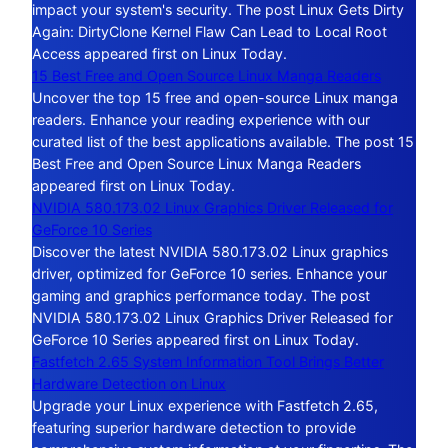
impact your system's security. The post Linux Gets Dirty
Again: DirtyClone Kernel Flaw Can Lead to Local Root
Access appeared first on Linux Today.
15 Best Free and Open Source Linux Manga Readers
Uncover the top 15 free and open-source Linux manga
readers. Enhance your reading experience with our
curated list of the best applications available. The post 15
Best Free and Open Source Linux Manga Readers
appeared first on Linux Today.
NVIDIA 580.173.02 Linux Graphics Driver Released for
GeForce 10 Series
Discover the latest NVIDIA 580.173.02 Linux graphics
driver, optimized for GeForce 10 series. Enhance your
gaming and graphics performance today. The post
NVIDIA 580.173.02 Linux Graphics Driver Released for
GeForce 10 Series appeared first on Linux Today.
Fastfetch 2.65 System Information Tool Brings Better
Hardware Detection on Linux
Upgrade your Linux experience with Fastfetch 2.65,
featuring superior hardware detection to provide