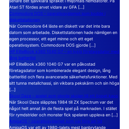
senare det självklara språket i miljontals hemdatorer. På
Atari ST fördes arvet vidare av GFA […]
Commodore DOS – operativsystemet som bodde i
diskettstationen
När Commodore 64 läste en diskett var det inte bara
datorn som arbetade. Diskettstationen hade nämligen en
egen processor, ett eget minne och ett eget
operativsystem. Commodore DOS gjorde […]
HP EliteBook x360 1040 G7 – en lyxig företagsdator med
lång batteritid
HP EliteBook x360 1040 G7 var en påkostad
företagsdator som kombinerade elegant design, lång
batteritid och flera avancerade säkerhetsfunktioner. Med
sitt tunna metallchassi, sin vikbara pekskärm och sin höga
[…]
Skool Daze – spelet som gjorde skolan till ett öppet kaos
När Skool Daze släpptes 1984 till ZX Spectrum var det
något helt annat än de flesta spel på marknaden. I stället
för rymdstrider och monster fick spelaren uppleva en […]
AmigaOS – operativsystemet som var före sin tid
AmigaOS var ett av 1980-talets mest banbrytande