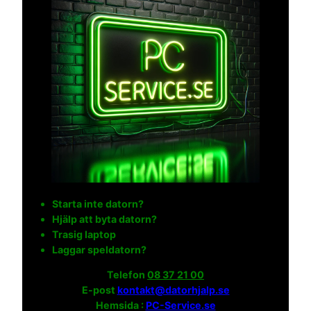
Starta inte datorn?
Hjälp att byta datorn?
Trasig laptop
Laggar speldatorn?
Telefon
08 37 21 00
E-post
kontakt@datorhjalp.se
Hemsida :
PC-Service.se