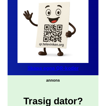
Skapa egna QR-koder
annons
Trasig dator?