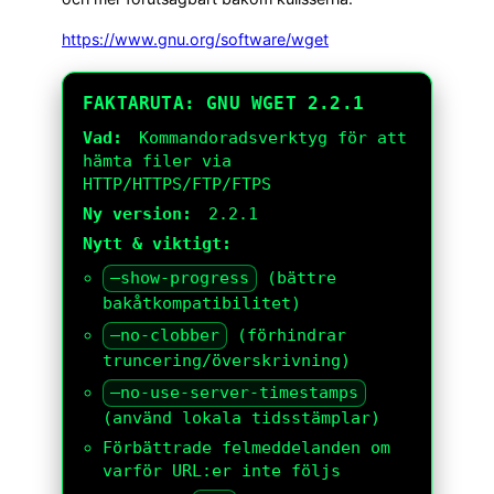
https://www.gnu.org/software/wget
FAKTARUTA: GNU WGET 2.2.1
Vad:
Kommandoradsverktyg för att
hämta filer via
HTTP/HTTPS/FTP/FTPS
Ny version:
2.2.1
Nytt & viktigt:
–show-progress
(bättre
bakåtkompatibilitet)
–no-clobber
(förhindrar
truncering/överskrivning)
–no-use-server-timestamps
(använd lokala tidsstämplar)
Förbättrade felmeddelanden om
varför URL:er inte följs