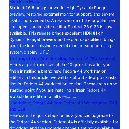
Monitor & More
Shotcut 26.6 brings powerful High Dynamic Range
preview, restored external monitor support, and several
useful improvements. A new version of the popular free
and open-source video editor Shotcut 26.6.25 is now
available. This release brings excellent HDR (High
Dynamic Range) preview and export capabilities, brings
back the long-missing external monitor support using a
system display,… […]
10 Things to do After Installing Fedora 44 (Workstation)
Here’s a quick rundown of the 10 quick tips after you
finish installing a brand new Fedora 44 workstation
edition. In this article, we will talk about a few post-install
tips for Fedora 44 workstation edition. These are a good
starting point if you are installing a fresh Fedora 44
workstation edition for all user… […]
Upgrade to Fedora 44 from Fedora 43 Workstation (GUI
and CLI)
Here’s are the quick steps on how you can upgrade to
the Fedora 44 version. Fedora 44 is officially available for
download and the upgrade channels are now available.