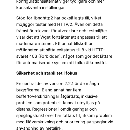
konfigurationsalternativ ger tydligare och mer
konsekventa inställningar.
Stöd för libnghttp2 har också lagts till, vilket
möjliggör tester med HTTP/2. Även om detta
främst är relevant för utvecklare och testmiljöer
visar det att Wget fortsätter att anpassas till ett
modernare internet. Ett annat tillskott är
möjligheten att sätta exitstatus till 8 vid HTTP-
svaret 403 (Forbidden), något som gör det lättare
för automatiserade system att tolka åtkomstfel.
Säkerhet och stabilitet i fokus
En central del av version 2.2.1 är de många
buggfixarna. Bland annat har flera
buffertöverskridningar åtgärdats, inklusive
problem som potentiellt kunnat utnyttjas på
distans. Regressioner i omdirigeringar och
speglingsfunktioner har rättats till, liksom problem
med filöverskrivning och prioritering av speglar vid
användning av metalink.