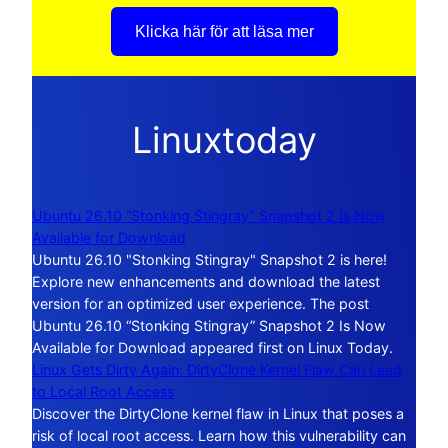
Klicka här för att läsa mer
Linuxtoday
Ubuntu 26.10 “Stonking Stingray” Snapshot 2 Is Now
Available for Download
Ubuntu 26.10 "Stonking Stingray" Snapshot 2 is here!
Explore new enhancements and download the latest
version for an optimized user experience. The post
Ubuntu 26.10 “Stonking Stingray” Snapshot 2 Is Now
Available for Download appeared first on Linux Today.
Linux Gets Dirty Again: DirtyClone Kernel Flaw Can Lead
to Local Root Access
Discover the DirtyClone kernel flaw in Linux that poses a
risk of local root access. Learn how this vulnerability can