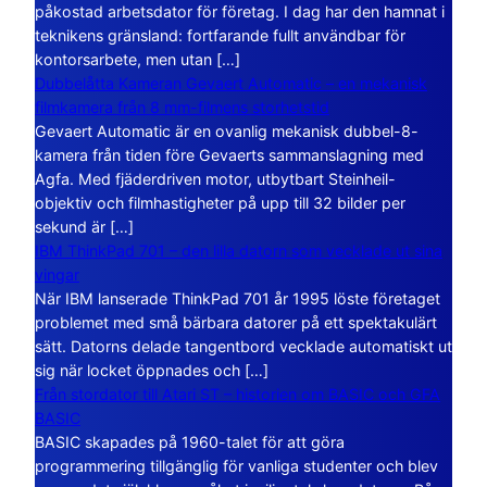
påkostad arbetsdator för företag. I dag har den hamnat i
teknikens gränsland: fortfarande fullt användbar för
kontorsarbete, men utan […]
Dubbelåtta Kameran Gevaert Automatic – en mekanisk
filmkamera från 8 mm-filmens storhetstid
Gevaert Automatic är en ovanlig mekanisk dubbel-8-
kamera från tiden före Gevaerts sammanslagning med
Agfa. Med fjäderdriven motor, utbytbart Steinheil-
objektiv och filmhastigheter på upp till 32 bilder per
sekund är […]
IBM ThinkPad 701 – den lilla datorn som vecklade ut sina
vingar
När IBM lanserade ThinkPad 701 år 1995 löste företaget
problemet med små bärbara datorer på ett spektakulärt
sätt. Datorns delade tangentbord vecklade automatiskt ut
sig när locket öppnades och […]
Från stordator till Atari ST – historien om BASIC och GFA
BASIC
BASIC skapades på 1960-talet för att göra
programmering tillgänglig för vanliga studenter och blev