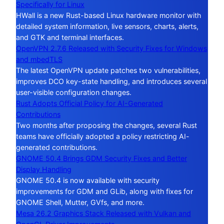
Specifically for Linux
HWall is a new Rust-based Linux hardware monitor with
detailed system information, live sensors, charts, alerts,
and GTK and terminal interfaces.
OpenVPN 2.7.6 Released with Security Fixes for Windows
and mbedTLS
The latest OpenVPN update patches two vulnerabilities,
improves DCO key-state handling, and introduces several
user-visible configuration changes.
Rust Adopts Official Policy for AI-Generated
Contributions
Two months after proposing the changes, several Rust
teams have officially adopted a policy restricting AI-
generated contributions.
GNOME 50.4 Brings GDM Security Fixes and Better
Display Handling
GNOME 50.4 is now available with security
improvements for GDM and GLib, along with fixes for
GNOME Shell, Mutter, GVfs, and more.
Mesa 26.2 Graphics Stack Released with Vulkan and