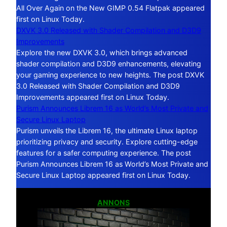
All Over Again on the New GIMP 0.54 Flatpak appeared
first on Linux Today.
DXVK 3.0 Released with Shader Compilation and D3D9
Improvements
Explore the new DXVK 3.0, which brings advanced
shader compilation and D3D9 enhancements, elevating
your gaming experience to new heights. The post DXVK
3.0 Released with Shader Compilation and D3D9
Improvements appeared first on Linux Today.
Purism Announces Librem 16 as World’s Most Private and
Secure Linux Laptop
Purism unveils the Librem 16, the ultimate Linux laptop
prioritizing privacy and security. Explore cutting-edge
features for a safer computing experience. The post
Purism Announces Librem 16 as World’s Most Private and
Secure Linux Laptop appeared first on Linux Today.
ANNONS