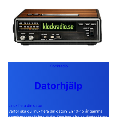
Klockradio
Datorhjälp
Linuxifiera din dator
Varför ska du linuxifiera din dator? En 10–15 år gammal
premiumdator är inte skräp. Den kan ofta användas i flera