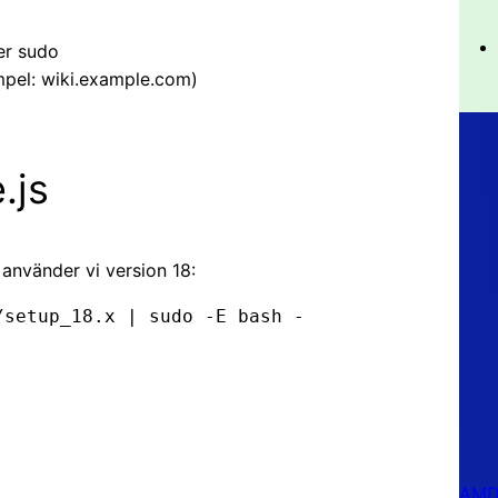
er sudo
mpel: wiki.example.com)
.js
 använder vi version 18:
setup_18.x | sudo -E bash -

AMD 