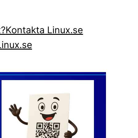
x?
Kontakta Linux.se
inux.se