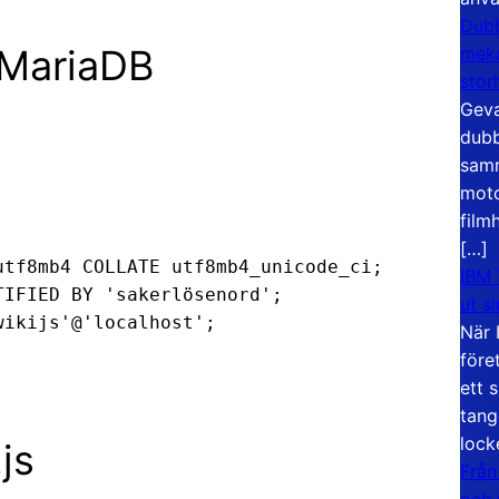
Dubb
 MariaDB
meka
stor
Geva
dubb
samm
moto
film
[…]
tf8mb4 COLLATE utf8mb4_unicode_ci;

IBM 
IFIED BY 'sakerlösenord';

ut s
ikijs'@'localhost';

När 
före
ett 
tang
lock
js
Från
och