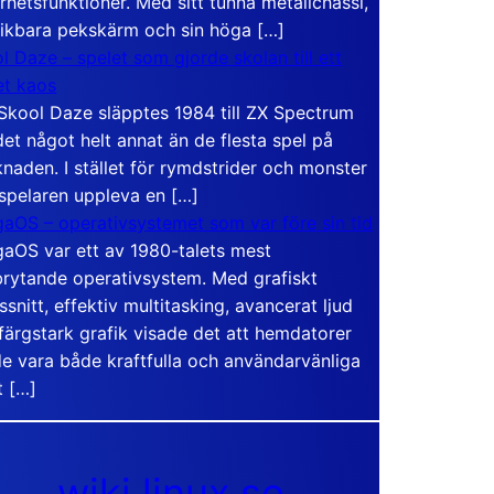
rhetsfunktioner. Med sitt tunna metallchassi,
vikbara pekskärm och sin höga […]
l Daze – spelet som gjorde skolan till ett
t kaos
Skool Daze släpptes 1984 till ZX Spectrum
det något helt annat än de flesta spel på
naden. I stället för rymdstrider och monster
 spelaren uppleva en […]
aOS – operativsystemet som var före sin tid
aOS var ett av 1980-talets mest
rytande operativsystem. Med grafiskt
ssnitt, effektiv multitasking, avancerat ljud
färgstark grafik visade det att hemdatorer
e vara både kraftfulla och användarvänliga
t […]
wiki.linux.se