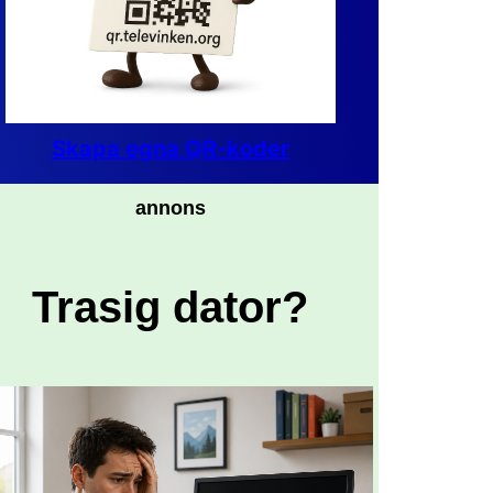
Skapa egna QR-koder
annons
Trasig dator?