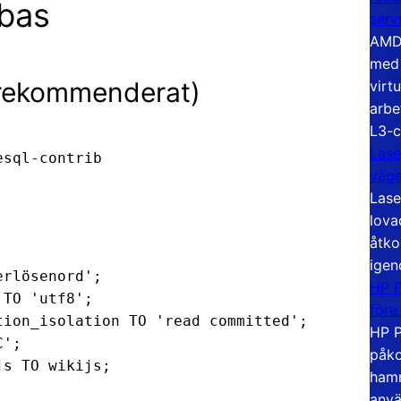
abas
serv
AMD 
med 
(rekommenderat)
virt
arbe
L3-c
Lase
sql-contrib

väg
Lase
lova
åtko
igen
rlösenord';

HP P
TO 'utf8';

före
ion_isolation TO 'read committed';

HP P
';

påko
s TO wikijs;

hamn
anvä