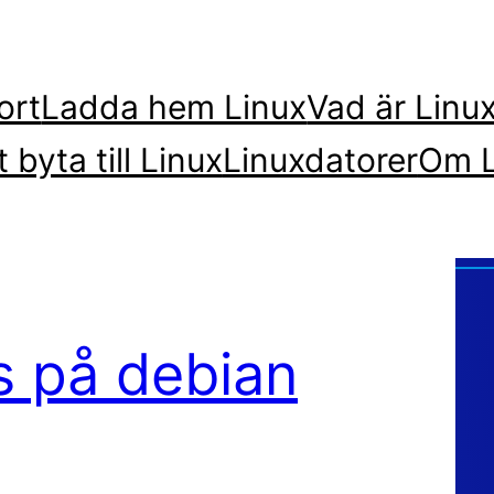
ort
Ladda hem Linux
Vad är Linu
t byta till Linux
Linuxdatorer
Om L
js på debian