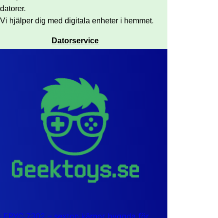
datorer.
Vi hjälper dig med digitala enheter i hemmet.
Datorservice
EPYC 7302 – sexton kärnor byggda för