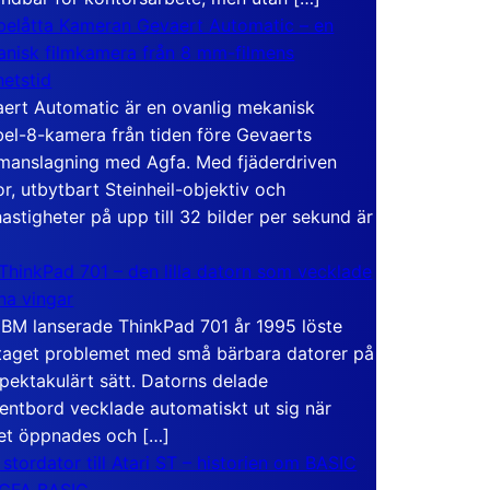
elåtta Kameran Gevaert Automatic – en
nisk filmkamera från 8 mm-filmens
hetstid
ert Automatic är en ovanlig mekanisk
el-8-kamera från tiden före Gevaerts
anslagning med Agfa. Med fjäderdriven
r, utbytbart Steinheil-objektiv och
hastigheter på upp till 32 bilder per sekund är
ThinkPad 701 – den lilla datorn som vecklade
ina vingar
IBM lanserade ThinkPad 701 år 1995 löste
taget problemet med små bärbara datorer på
spektakulärt sätt. Datorns delade
entbord vecklade automatiskt ut sig när
et öppnades och […]
 stordator till Atari ST – historien om BASIC
 GFA BASIC