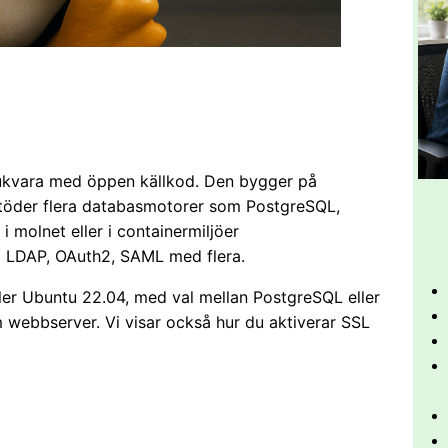
jukvara med öppen källkod. Den bygger på
 stöder flera databasmotorer som PostgreSQL,
i molnet eller i containermiljöer
ia LDAP, OAuth2, SAML med flera.
eller Ubuntu 22.04, med val mellan PostgreSQL eller
webbserver. Vi visar också hur du aktiverar SSL