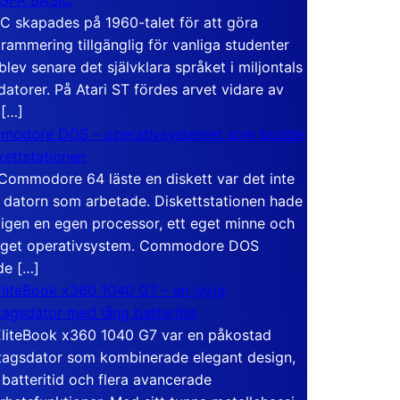
C skapades på 1960-talet för att göra
rammering tillgänglig för vanliga studenter
blev senare det självklara språket i miljontals
atorer. På Atari ST fördes arvet vidare av
 […]
modore DOS – operativsystemet som bodde
skettstationen
Commodore 64 läste en diskett var det inte
 datorn som arbetade. Diskettstationen hade
igen en egen processor, ett eget minne och
eget operativsystem. Commodore DOS
de […]
liteBook x360 1040 G7 – en lyxig
tagsdator med lång batteritid
liteBook x360 1040 G7 var en påkostad
tagsdator som kombinerade elegant design,
 batteritid och flera avancerade