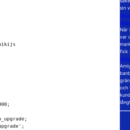
säke
sin 
Skoo
öppe
När 
var 
mark
fick
Amig
Amig
banb
grän
och 
kund
lång