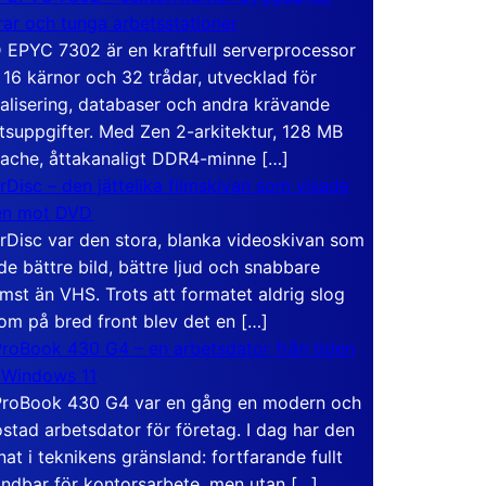
rar och tunga arbetsstationer
EPYC 7302 är en kraftfull serverprocessor
16 kärnor och 32 trådar, utvecklad för
ualisering, databaser och andra krävande
tsuppgifter. Med Zen 2-arkitektur, 128 MB
ache, åttakanaligt DDR4-minne […]
rDisc – den jättelika filmskivan som visade
en mot DVD
rDisc var den stora, blanka videoskivan som
de bättre bild, bättre ljud och snabbare
mst än VHS. Trots att formatet aldrig slog
om på bred front blev det en […]
roBook 430 G4 – en arbetsdator från tiden
 Windows 11
roBook 430 G4 var en gång en modern och
stad arbetsdator för företag. I dag har den
at i teknikens gränsland: fortfarande fullt
ndbar för kontorsarbete, men utan […]