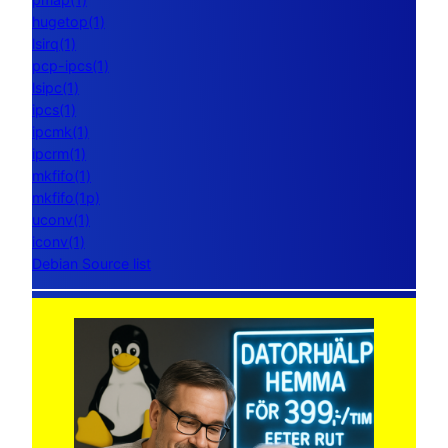
hugetop(1)
lsirq(1)
pcp-ipcs(1)
lsipc(1)
ipcs(1)
ipcmk(1)
ipcrm(1)
mkfifo(1)
mkfifo(1p)
uconv(1)
iconv(1)
Debian Source list