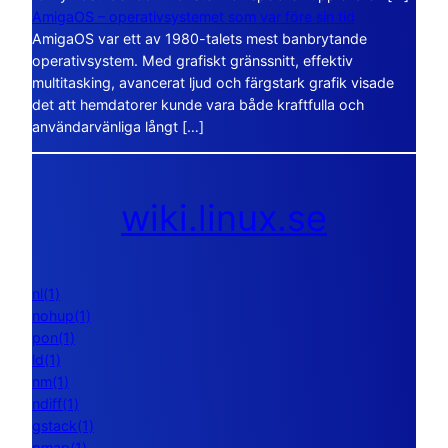
AmigaOS – operativsystemet som var före sin tid
AmigaOS var ett av 1980-talets mest banbrytande
operativsystem. Med grafiskt gränssnitt, effektiv
multitasking, avancerat ljud och färgstark grafik visade
det att hemdatorer kunde vara både kraftfulla och
användarvänliga långt […]
wiki.linux.se
nl(1)
nohup(1)
pon(1)
ld(1)
nm(1)
ndiff(1)
gstack(1)
pmap(1)