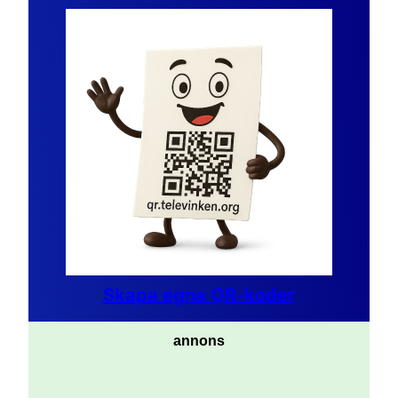
Skapa egna QR-koder
annons