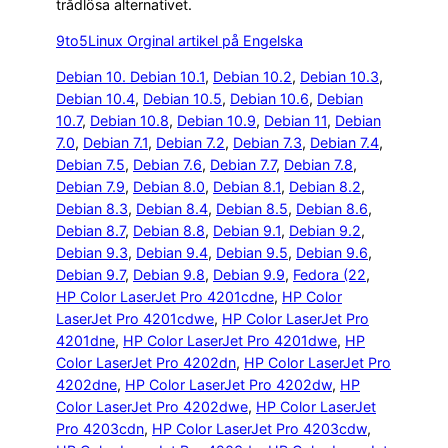
trådlösa alternativet.
9to5Linux Orginal artikel på Engelska
Debian 10. Debian 10.1
, 
Debian 10.2
, 
Debian 10.3
, 
Debian 10.4
, 
Debian 10.5
, 
Debian 10.6
, 
Debian
10.7
, 
Debian 10.8
, 
Debian 10.9
, 
Debian 11
, 
Debian
7.0
, 
Debian 7.1
, 
Debian 7.2
, 
Debian 7.3
, 
Debian 7.4
, 
Debian 7.5
, 
Debian 7.6
, 
Debian 7.7
, 
Debian 7.8
, 
Debian 7.9
, 
Debian 8.0
, 
Debian 8.1
, 
Debian 8.2
, 
Debian 8.3
, 
Debian 8.4
, 
Debian 8.5
, 
Debian 8.6
, 
Debian 8.7
, 
Debian 8.8
, 
Debian 9.1
, 
Debian 9.2
, 
Debian 9.3
, 
Debian 9.4
, 
Debian 9.5
, 
Debian 9.6
, 
Debian 9.7
, 
Debian 9.8
, 
Debian 9.9
, 
Fedora (22
, 
HP Color LaserJet Pro 4201cdne
, 
HP Color
LaserJet Pro 4201cdwe
, 
HP Color LaserJet Pro
4201dne
, 
HP Color LaserJet Pro 4201dwe
, 
HP
Color LaserJet Pro 4202dn
, 
HP Color LaserJet Pro
4202dne
, 
HP Color LaserJet Pro 4202dw
, 
HP
Color LaserJet Pro 4202dwe
, 
HP Color LaserJet
Pro 4203cdn
, 
HP Color LaserJet Pro 4203cdw
, 