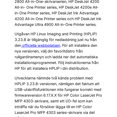
2800 All-in-One-skrivarserien, HP DeskJet 4200
All-in- One Printer series, HP DeskJet 4200e All-
in-One Printer series, HP DeskJet Ink Advantage
4200 All-in-One Printer series och HP DeskJet Ink
Advantage Ultra 4900 All-in-One Printer series.
Utgåvan HP Linux Imaging and Printing (HPLIP)
3.23.8 är tillgänglig för nedladdning just nu från
den
officiella webbplatsen
. För att installera den
nya versionen, välj din favoritdistro från
rullgardinsmenyn och ladda ner det automatiska
installationsprogrammet. Följ instruktionerna från
HP för att installera HPLIP i din distribution.
Utvecklarna nämnde två kända problem med
HPLIP 3.23.8-versionen, nämligen det faktum att
USB-utskriftsfunktionen inte fungerar korrekt med
firmwareversion 6.17.X.X för HP Color LaserJet Pro
MFP 4303-skrivare, samt ett I/O-fel som kan
inträffa när du försöker lägga till en HP Color
LaserJet Pro MFP 4303 series-skrivare via det