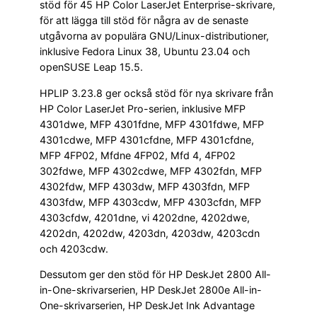
stöd för 45 HP Color LaserJet Enterprise-skrivare,
för att lägga till stöd för några av de senaste
utgåvorna av populära GNU/Linux-distributioner,
inklusive Fedora Linux 38, Ubuntu 23.04 och
openSUSE Leap 15.5.
HPLIP 3.23.8 ger också stöd för nya skrivare från
HP Color LaserJet Pro-serien, inklusive MFP
4301dwe, MFP 4301fdne, MFP 4301fdwe, MFP
4301cdwe, MFP 4301cfdne, MFP 4301cfdne,
MFP 4FP02, Mfdne 4FP02, Mfd 4, 4FP02
302fdwe, MFP 4302cdwe, MFP 4302fdn, MFP
4302fdw, MFP 4303dw, MFP 4303fdn, MFP
4303fdw, MFP 4303cdw, MFP 4303cfdn, MFP
4303cfdw, 4201dne, vi 4202dne, 4202dwe,
4202dn, 4202dw, 4203dn, 4203dw, 4203cdn
och 4203cdw.
Dessutom ger den stöd för HP DeskJet 2800 All-
in-One-skrivarserien, HP DeskJet 2800e All-in-
One-skrivarserien, HP DeskJet Ink Advantage