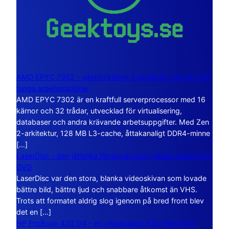
AMD EPYC 7302 – sexton kärnor byggda för servrar och
tunga arbetsstationer
AMD EPYC 7302 är en kraftfull serverprocessor med 16
kärnor och 32 trådar, utvecklad för virtualisering,
databaser och andra krävande arbetsuppgifter. Med Zen
2-arkitektur, 128 MB L3-cache, åttakanaligt DDR4-minne
[…]
LaserDisc – den jättelika filmskivan som visade vägen mot
DVD
LaserDisc var den stora, blanka videoskivan som lovade
bättre bild, bättre ljud och snabbare åtkomst än VHS.
Trots att formatet aldrig slog igenom på bred front blev
det en […]
HP ProBook 430 G4 – en arbetsdator från tiden före