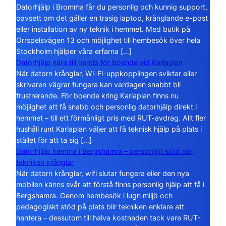
Datorhjälp i Bromma får du personlig och kunnig support,
oavsett om det gäller en trasig laptop, krånglande e-post
eller installation av ny teknik i hemmet. Med butik på
Orrspelsvägen 13 och möjlighet till hembesök över hela
Stockholm hjälper våra erfarna […]
Datorhjälp nära till hands för boende vid Karlaplan
När datorn krånglar, Wi-Fi-uppkopplingen sviktar eller
skrivaren vägrar fungera kan vardagen snabbt bli
frustrerande. För boende kring Karlaplan finns nu
möjlighet att få snabb och personlig datorhjälp direkt i
hemmet – till ett förmånligt pris med RUT-avdrag. Allt fler
hushåll runt Karlaplan väljer att få teknisk hjälp på plats i
stället för att ta sig […]
Datorhjälp hemma i Bergshamra – personligt stöd när
tekniken krånglar
När datorn krånglar, wifi slutar fungera eller den nya
mobilen känns svår att förstå finns personlig hjälp att få i
Bergshamra. Genom hembesök i lugn miljö och
pedagogiskt stöd på plats blir tekniken enklare att
hantera – dessutom till halva kostnaden tack vare RUT-