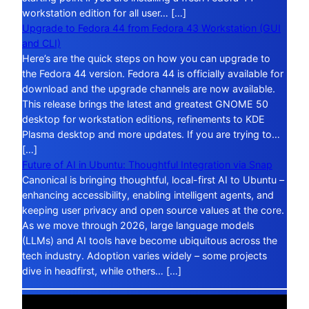
workstation edition for all user… […]
Upgrade to Fedora 44 from Fedora 43 Workstation (GUI
and CLI)
Here’s are the quick steps on how you can upgrade to
the Fedora 44 version. Fedora 44 is officially available for
download and the upgrade channels are now available.
This release brings the latest and greatest GNOME 50
desktop for workstation editions, refinements to KDE
Plasma desktop and more updates. If you are trying to…
[…]
Future of AI in Ubuntu: Thoughtful Integration via Snap
Canonical is bringing thoughtful, local-first AI to Ubuntu –
enhancing accessibility, enabling intelligent agents, and
keeping user privacy and open source values at the core.
As we move through 2026, large language models
(LLMs) and AI tools have become ubiquitous across the
tech industry. Adoption varies widely – some projects
dive in headfirst, while others… […]