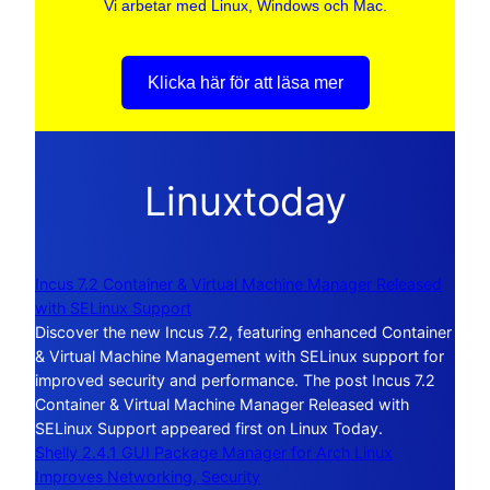
Vi arbetar med Linux, Windows och Mac.
Klicka här för att läsa mer
Linuxtoday
Incus 7.2 Container & Virtual Machine Manager Released
with SELinux Support
Discover the new Incus 7.2, featuring enhanced Container
& Virtual Machine Management with SELinux support for
improved security and performance. The post Incus 7.2
Container & Virtual Machine Manager Released with
SELinux Support appeared first on Linux Today.
Shelly 2.4.1 GUI Package Manager for Arch Linux
Improves Networking, Security