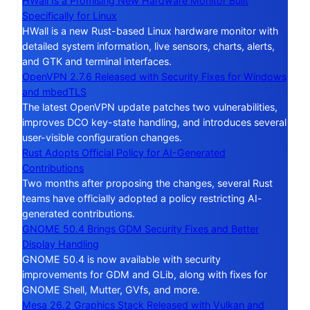
HWall Is a Promising New Hardware Monitor Built
Specifically for Linux
HWall is a new Rust-based Linux hardware monitor with
detailed system information, live sensors, charts, alerts,
and GTK and terminal interfaces.
OpenVPN 2.7.6 Released with Security Fixes for Windows
and mbedTLS
The latest OpenVPN update patches two vulnerabilities,
improves DCO key-state handling, and introduces several
user-visible configuration changes.
Rust Adopts Official Policy for AI-Generated
Contributions
Two months after proposing the changes, several Rust
teams have officially adopted a policy restricting AI-
generated contributions.
GNOME 50.4 Brings GDM Security Fixes and Better
Display Handling
GNOME 50.4 is now available with security
improvements for GDM and GLib, along with fixes for
GNOME Shell, Mutter, GVfs, and more.
Mesa 26.2 Graphics Stack Released with Vulkan and