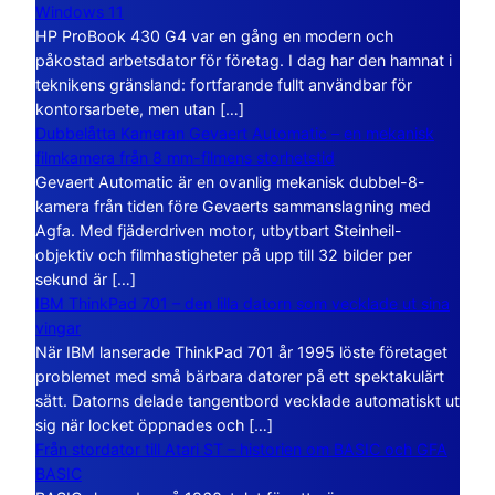
Windows 11
HP ProBook 430 G4 var en gång en modern och
påkostad arbetsdator för företag. I dag har den hamnat i
teknikens gränsland: fortfarande fullt användbar för
kontorsarbete, men utan […]
Dubbelåtta Kameran Gevaert Automatic – en mekanisk
filmkamera från 8 mm-filmens storhetstid
Gevaert Automatic är en ovanlig mekanisk dubbel-8-
kamera från tiden före Gevaerts sammanslagning med
Agfa. Med fjäderdriven motor, utbytbart Steinheil-
objektiv och filmhastigheter på upp till 32 bilder per
sekund är […]
IBM ThinkPad 701 – den lilla datorn som vecklade ut sina
vingar
När IBM lanserade ThinkPad 701 år 1995 löste företaget
problemet med små bärbara datorer på ett spektakulärt
sätt. Datorns delade tangentbord vecklade automatiskt ut
sig när locket öppnades och […]
Från stordator till Atari ST – historien om BASIC och GFA
BASIC