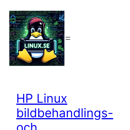
Hoppa
till
innehåll
HP Linux
bildbehandlings-
och