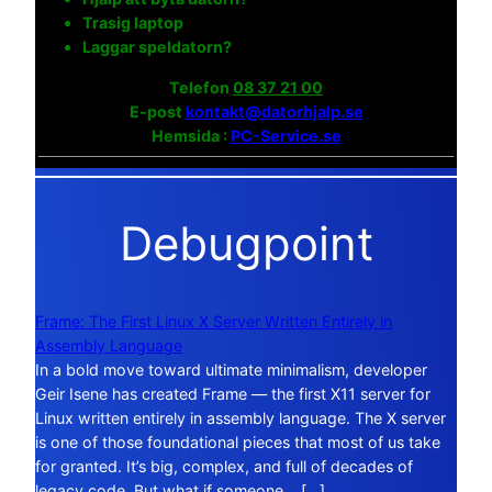
Trasig laptop
Laggar speldatorn?
Telefon
08 37 21 00
E-post
kontakt@datorhjalp.se
Hemsida :
PC-Service.se
Debugpoint
Frame: The First Linux X Server Written Entirely in
Assembly Language
In a bold move toward ultimate minimalism, developer
Geir Isene has created Frame — the first X11 server for
Linux written entirely in assembly language. The X server
is one of those foundational pieces that most of us take
for granted. It’s big, complex, and full of decades of
legacy code. But what if someone… […]