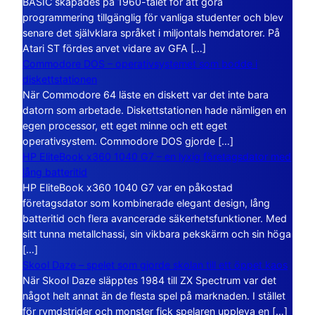
BASIC skapades på 1960-talet för att göra
programmering tillgänglig för vanliga studenter och blev
senare det självklara språket i miljontals hemdatorer. På
Atari ST fördes arvet vidare av GFA […]
Commodore DOS – operativsystemet som bodde i
diskettstationen
När Commodore 64 läste en diskett var det inte bara
datorn som arbetade. Diskettstationen hade nämligen en
egen processor, ett eget minne och ett eget
operativsystem. Commodore DOS gjorde […]
HP EliteBook x360 1040 G7 – en lyxig företagsdator med
lång batteritid
HP EliteBook x360 1040 G7 var en påkostad
företagsdator som kombinerade elegant design, lång
batteritid och flera avancerade säkerhetsfunktioner. Med
sitt tunna metallchassi, sin vikbara pekskärm och sin höga
[…]
Skool Daze – spelet som gjorde skolan till ett öppet kaos
När Skool Daze släpptes 1984 till ZX Spectrum var det
något helt annat än de flesta spel på marknaden. I stället
för rymdstrider och monster fick spelaren uppleva en […]