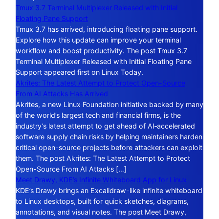
Tmux 3.7 Terminal Multiplexer Released with Initial
Floating Pane Support
Tmux 3.7 has arrived, introducing floating pane support.
Explore how this update can improve your terminal
workflow and boost productivity. The post Tmux 3.7
Terminal Multiplexer Released with Initial Floating Pane
Support appeared first on Linux Today.
Akrites: The Latest Attempt to Protect Open-Source
From AI Attacks Has Arrived
Akrites, a new Linux Foundation initiative backed by many
of the world’s largest tech and financial firms, is the
industry’s latest attempt to get ahead of AI‑accelerated
software supply chain risks by helping maintainers harden
critical open-source projects before attackers can exploit
them. The post Akrites: The Latest Attempt to Protect
Open-Source From AI Attacks […]
Meet Drawy, KDE’s Infinite Whiteboard App for Linux
KDE’s Drawy brings an Excalidraw-like infinite whiteboard
to Linux desktops, built for quick sketches, diagrams,
annotations, and visual notes. The post Meet Drawy,