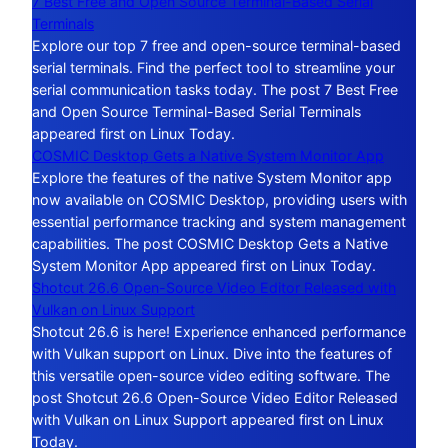
7 Best Free and Open Source Terminal-Based Serial
Terminals
Explore our top 7 free and open-source terminal-based
serial terminals. Find the perfect tool to streamline your
serial communication tasks today. The post 7 Best Free
and Open Source Terminal-Based Serial Terminals
appeared first on Linux Today.
COSMIC Desktop Gets a Native System Monitor App
Explore the features of the native System Monitor app
now available on COSMIC Desktop, providing users with
essential performance tracking and system management
capabilities. The post COSMIC Desktop Gets a Native
System Monitor App appeared first on Linux Today.
Shotcut 26.6 Open-Source Video Editor Released with
Vulkan on Linux Support
Shotcut 26.6 is here! Experience enhanced performance
with Vulkan support on Linux. Dive into the features of
this versatile open-source video editing software. The
post Shotcut 26.6 Open-Source Video Editor Released
with Vulkan on Linux Support appeared first on Linux
Today.