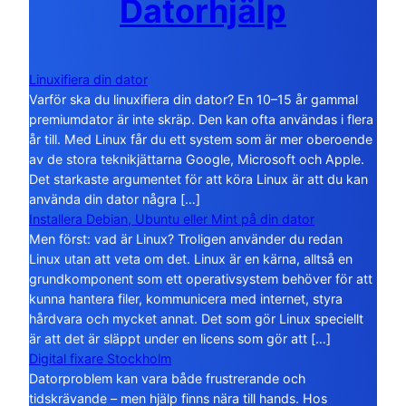
Datorhjälp
Linuxifiera din dator
Varför ska du linuxifiera din dator? En 10–15 år gammal
premiumdator är inte skräp. Den kan ofta användas i flera
år till. Med Linux får du ett system som är mer oberoende
av de stora teknikjättarna Google, Microsoft och Apple.
Det starkaste argumentet för att köra Linux är att du kan
använda din dator några […]
Installera Debian, Ubuntu eller Mint på din dator
Men först: vad är Linux? Troligen använder du redan
Linux utan att veta om det. Linux är en kärna, alltså en
grundkomponent som ett operativsystem behöver för att
kunna hantera filer, kommunicera med internet, styra
hårdvara och mycket annat. Det som gör Linux speciellt
är att det är släppt under en licens som gör att […]
Digital fixare Stockholm
Datorproblem kan vara både frustrerande och
tidskrävande – men hjälp finns nära till hands. Hos