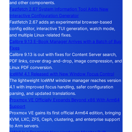
and other components.
Fastfetch 2.67 System Information Tool Adds New
Interactive Configuration Generator
Fastfetch 2.67 adds an experimental browser-based
config editor, interactive TUI generation, watch mode,
and multiple Linux-related fixes.
Calibre 9.13 E-Book Manager Arrives with a Batch of Bug
Fixes
Calibre 9.13 is out with fixes for Content Server search,
PDF links, cover drag-and-drop, image compression, and
Linux PDF conversion.
IceWM 4.1 Released with New Window Focus Control
The lightweight IceWM window manager reaches version
4.1 with improved focus handling, safer configuration
parsing, and updated translations.
Proxmox VE Officially Expands Beyond x86 With Arm64
Support
Proxmox VE gains its first official Arm64 edition, bringing
KVM, LXC, ZFS, Ceph, clustering, and enterprise support
to Arm servers.