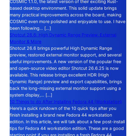
COSMIC 1.1.0, the latest version of their exciting Rust-
based desktop environment. This solid update brings
many practical improvements across the board, making
COSMIC even more polished and enjoyable to use. I have
been following… […]
Shotcut 26.6: High Dynamic Range Preview, External
Monitor & More
Shotcut 26.6 brings powerful High Dynamic Range
preview, restored external monitor support, and several
useful improvements. A new version of the popular free
and open-source video editor Shotcut 26.6.25 is now
available. This release brings excellent HDR (High
Dynamic Range) preview and export capabilities, brings
back the long-missing external monitor support using a
system display,… […]
10 Things to do After Installing Fedora 44 (Workstation)
Here’s a quick rundown of the 10 quick tips after you
finish installing a brand new Fedora 44 workstation
edition. In this article, we will talk about a few post-install
tips for Fedora 44 workstation edition. These are a good
starting point if you are installing a fresh Fedora 44