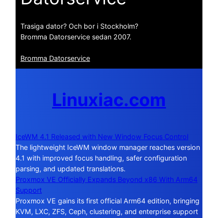
Trasiga dator? Och bor i Stockholm?
Bromma Datorservice sedan 2007.
Bromma Datorservice
Linuxiac.com
IceWM 4.1 Released with New Window Focus Control
The lightweight IceWM window manager reaches version
4.1 with improved focus handling, safer configuration
parsing, and updated translations.
Proxmox VE Officially Expands Beyond x86 With Arm64
Support
Proxmox VE gains its first official Arm64 edition, bringing
KVM, LXC, ZFS, Ceph, clustering, and enterprise support