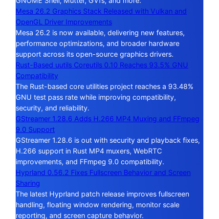
GNOME Shell, Mutter, GVfs, and more.
Mesa 26.2 Graphics Stack Released with Vulkan and
OpenGL Driver Improvements
Mesa 26.2 is now available, delivering new features,
performance optimizations, and broader hardware
support across its open-source graphics drivers.
Rust-Based uutils Coreutils 0.10 Reaches 93.5% GNU
Compatibility
The Rust-based core utilities project reaches a 93.48%
GNU test pass rate while improving compatibility,
security, and reliability.
GStreamer 1.28.6 Adds H.266 MP4 Muxing and FFmpeg
9.0 Support
GStreamer 1.28.6 is out with security and playback fixes,
H.266 support in Rust MP4 muxers, WebRTC
improvements, and FFmpeg 9.0 compatibility.
Hyprland 0.56.2 Fixes Fullscreen Behavior and Screen
Sharing
The latest Hyprland patch release improves fullscreen
handling, floating window rendering, monitor scale
reporting, and screen capture behavior.