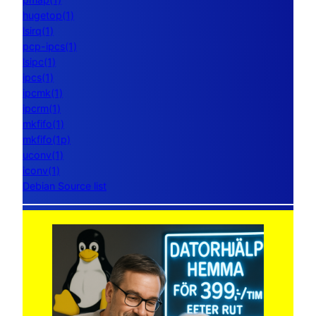
hugetop(1)
lsirq(1)
pcp-ipcs(1)
lsipc(1)
ipcs(1)
ipcmk(1)
ipcrm(1)
mkfifo(1)
mkfifo(1p)
uconv(1)
iconv(1)
Debian Source list