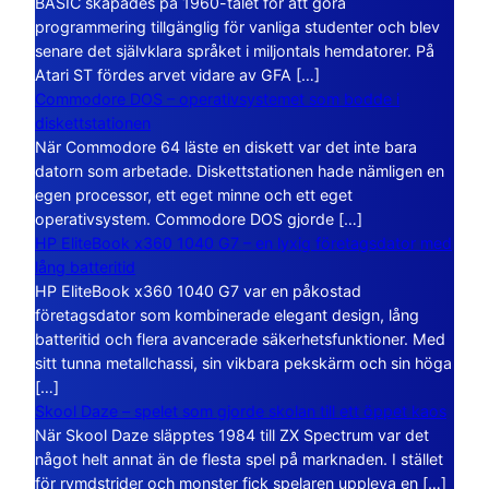
BASIC skapades på 1960-talet för att göra
programmering tillgänglig för vanliga studenter och blev
senare det självklara språket i miljontals hemdatorer. På
Atari ST fördes arvet vidare av GFA […]
Commodore DOS – operativsystemet som bodde i
diskettstationen
När Commodore 64 läste en diskett var det inte bara
datorn som arbetade. Diskettstationen hade nämligen en
egen processor, ett eget minne och ett eget
operativsystem. Commodore DOS gjorde […]
HP EliteBook x360 1040 G7 – en lyxig företagsdator med
lång batteritid
HP EliteBook x360 1040 G7 var en påkostad
företagsdator som kombinerade elegant design, lång
batteritid och flera avancerade säkerhetsfunktioner. Med
sitt tunna metallchassi, sin vikbara pekskärm och sin höga
[…]
Skool Daze – spelet som gjorde skolan till ett öppet kaos
När Skool Daze släpptes 1984 till ZX Spectrum var det
något helt annat än de flesta spel på marknaden. I stället
för rymdstrider och monster fick spelaren uppleva en […]