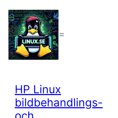
Hoppa
till
innehåll
HP Linux
bildbehandlings-
och