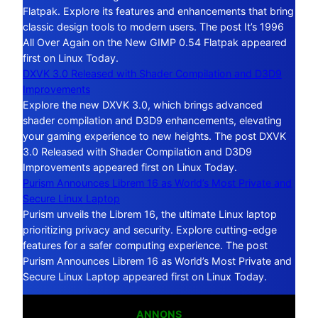
Flatpak. Explore its features and enhancements that bring
classic design tools to modern users. The post It’s 1996
All Over Again on the New GIMP 0.54 Flatpak appeared
first on Linux Today.
DXVK 3.0 Released with Shader Compilation and D3D9
Improvements
Explore the new DXVK 3.0, which brings advanced
shader compilation and D3D9 enhancements, elevating
your gaming experience to new heights. The post DXVK
3.0 Released with Shader Compilation and D3D9
Improvements appeared first on Linux Today.
Purism Announces Librem 16 as World’s Most Private and
Secure Linux Laptop
Purism unveils the Librem 16, the ultimate Linux laptop
prioritizing privacy and security. Explore cutting-edge
features for a safer computing experience. The post
Purism Announces Librem 16 as World’s Most Private and
Secure Linux Laptop appeared first on Linux Today.
ANNONS