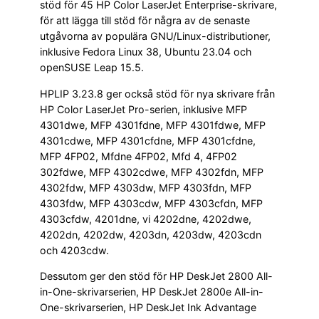
stöd för 45 HP Color LaserJet Enterprise-skrivare,
för att lägga till stöd för några av de senaste
utgåvorna av populära GNU/Linux-distributioner,
inklusive Fedora Linux 38, Ubuntu 23.04 och
openSUSE Leap 15.5.
HPLIP 3.23.8 ger också stöd för nya skrivare från
HP Color LaserJet Pro-serien, inklusive MFP
4301dwe, MFP 4301fdne, MFP 4301fdwe, MFP
4301cdwe, MFP 4301cfdne, MFP 4301cfdne,
MFP 4FP02, Mfdne 4FP02, Mfd 4, 4FP02
302fdwe, MFP 4302cdwe, MFP 4302fdn, MFP
4302fdw, MFP 4303dw, MFP 4303fdn, MFP
4303fdw, MFP 4303cdw, MFP 4303cfdn, MFP
4303cfdw, 4201dne, vi 4202dne, 4202dwe,
4202dn, 4202dw, 4203dn, 4203dw, 4203cdn
och 4203cdw.
Dessutom ger den stöd för HP DeskJet 2800 All-
in-One-skrivarserien, HP DeskJet 2800e All-in-
One-skrivarserien, HP DeskJet Ink Advantage