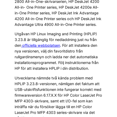
2800 All-in-One-skrivarserien, HP DeskJet 4200
All-in- One Printer series, HP DeskJet 4200e All-
in-One Printer series, HP DeskJet Ink Advantage
4200 All-in-One Printer series och HP DeskJet Ink
Advantage Ultra 4900 All-in-One Printer series.
Utgåvan HP Linux Imaging and Printing (HPLIP)
3.23.8 är tillgänglig för nedladdning just nu från
den
officiella webbplatsen
. För att installera den
nya versionen, välj din favoritdistro från
rullgardinsmenyn och ladda ner det automatiska
installationsprogrammet. Följ instruktionerna från
HP för att installera HPLIP i din distribution.
Utvecklarna nämnde två kända problem med
HPLIP 3.23.8-versionen, nämligen det faktum att
USB-utskriftsfunktionen inte fungerar korrekt med
firmwareversion 6.17.X.X för HP Color LaserJet Pro
MFP 4303-skrivare, samt ett I/O-fel som kan
inträffa när du försöker lägga till en HP Color
LaserJet Pro MFP 4303 series-skrivare via det