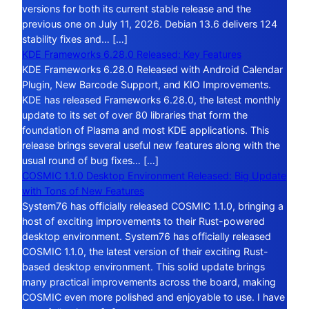
versions for both its current stable release and the
previous one on July 11, 2026. Debian 13.6 delivers 124
stability fixes and… […]
KDE Frameworks 6.28.0 Released: Key Features
KDE Frameworks 6.28.0 Released with Android Calendar
Plugin, New Barcode Support, and KIO Improvements.
KDE has released Frameworks 6.28.0, the latest monthly
update to its set of over 80 libraries that form the
foundation of Plasma and most KDE applications. This
release brings several useful new features along with the
usual round of bug fixes… […]
COSMIC 1.1.0 Desktop Environment Released: Big Update
with Tons of New Features
System76 has officially released COSMIC 1.1.0, bringing a
host of exciting improvements to their Rust-powered
desktop environment. System76 has officially released
COSMIC 1.1.0, the latest version of their exciting Rust-
based desktop environment. This solid update brings
many practical improvements across the board, making
COSMIC even more polished and enjoyable to use. I have