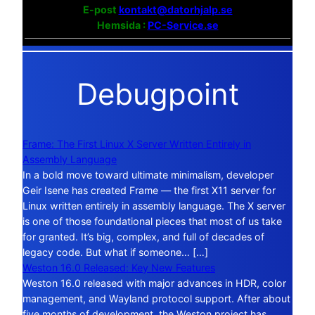
E-post
kontakt@datorhjalp.se
Hemsida :
PC-Service.se
Debugpoint
Frame: The First Linux X Server Written Entirely in
Assembly Language
In a bold move toward ultimate minimalism, developer
Geir Isene has created Frame — the first X11 server for
Linux written entirely in assembly language. The X server
is one of those foundational pieces that most of us take
for granted. It’s big, complex, and full of decades of
legacy code. But what if someone… […]
Weston 16.0 Released: Key New Features
Weston 16.0 released with major advances in HDR, color
management, and Wayland protocol support. After about
five months of development, the Weston project has