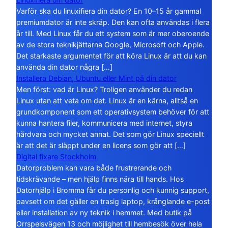
Varför ska du linuxifiera din dator? En 10–15 år gammal
premiumdator är inte skräp. Den kan ofta användas i flera
år till. Med Linux får du ett system som är mer oberoende
av de stora teknikjättarna Google, Microsoft och Apple.
Det starkaste argumentet för att köra Linux är att du kan
använda din dator några […]
Installera Debian, Ubuntu eller Mint på din dator
Men först: vad är Linux? Troligen använder du redan
Linux utan att veta om det. Linux är en kärna, alltså en
grundkomponent som ett operativsystem behöver för att
kunna hantera filer, kommunicera med internet, styra
hårdvara och mycket annat. Det som gör Linux speciellt
är att det är släppt under en licens som gör att […]
Digital fixare Stockholm
Datorproblem kan vara både frustrerande och
tidskrävande – men hjälp finns nära till hands. Hos
Datorhjälp i Bromma får du personlig och kunnig support,
oavsett om det gäller en trasig laptop, krånglande e-post
eller installation av ny teknik i hemmet. Med butik på
Orrspelsvägen 13 och möjlighet till hembesök över hela