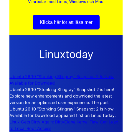
Vi arbetar med Linux, Windows och Mac.
Klicka här för att läsa mer
Linuxtoday
Ubuntu 26.10 “Stonking Stingray” Snapshot 2 Is Now
Available for Download
Ubuntu 26.10 "Stonking Stingray" Snapshot 2 is here!
Explore new enhancements and download the latest
version for an optimized user experience. The post
Ubuntu 26.10 “Stonking Stingray” Snapshot 2 Is Now
Available for Download appeared first on Linux Today.
Linux Gets Dirty Again: DirtyClone Kernel Flaw Can Lead
to Local Root Access