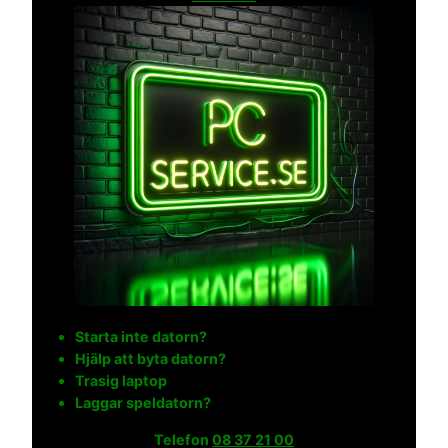
Starta inte datorn?
Hjälp att byta datorn?
Trasig laptop
Laggar speldatorn?
Telefon
08 37 21 00