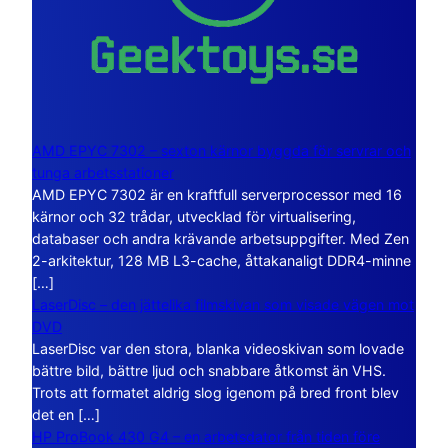
AMD EPYC 7302 – sexton kärnor byggda för servrar och
tunga arbetsstationer
AMD EPYC 7302 är en kraftfull serverprocessor med 16
kärnor och 32 trådar, utvecklad för virtualisering,
databaser och andra krävande arbetsuppgifter. Med Zen
2-arkitektur, 128 MB L3-cache, åttakanaligt DDR4-minne
[…]
LaserDisc – den jättelika filmskivan som visade vägen mot
DVD
LaserDisc var den stora, blanka videoskivan som lovade
bättre bild, bättre ljud och snabbare åtkomst än VHS.
Trots att formatet aldrig slog igenom på bred front blev
det en […]
HP ProBook 430 G4 – en arbetsdator från tiden före