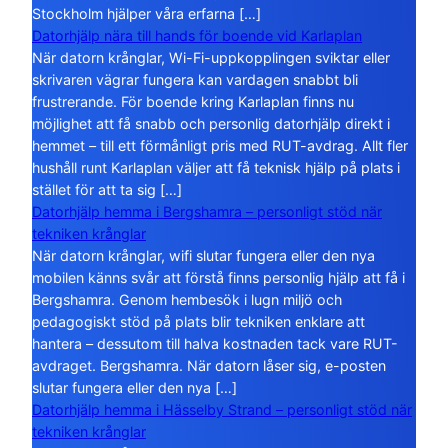
Stockholm hjälper våra erfarna […]
Datorhjälp nära till hands för boende vid Karlaplan
När datorn krånglar, Wi-Fi-uppkopplingen sviktar eller
skrivaren vägrar fungera kan vardagen snabbt bli
frustrerande. För boende kring Karlaplan finns nu
möjlighet att få snabb och personlig datorhjälp direkt i
hemmet – till ett förmånligt pris med RUT-avdrag. Allt fler
hushåll runt Karlaplan väljer att få teknisk hjälp på plats i
stället för att ta sig […]
Datorhjälp hemma i Bergshamra – personligt stöd när
tekniken krånglar
När datorn krånglar, wifi slutar fungera eller den nya
mobilen känns svår att förstå finns personlig hjälp att få i
Bergshamra. Genom hembesök i lugn miljö och
pedagogiskt stöd på plats blir tekniken enklare att
hantera – dessutom till halva kostnaden tack vare RUT-
avdraget. Bergshamra. När datorn låser sig, e-posten
slutar fungera eller den nya […]
Datorhjälp hemma i Hässelby Strand – personligt stöd när
tekniken krånglar