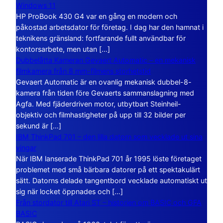
Windows 11
HP ProBook 430 G4 var en gång en modern och
påkostad arbetsdator för företag. I dag har den hamnat i
teknikens gränsland: fortfarande fullt användbar för
kontorsarbete, men utan […]
Dubbelåtta Kameran Gevaert Automatic – en mekanisk
filmkamera från 8 mm-filmens storhetstid
Gevaert Automatic är en ovanlig mekanisk dubbel-8-
kamera från tiden före Gevaerts sammanslagning med
Agfa. Med fjäderdriven motor, utbytbart Steinheil-
objektiv och filmhastigheter på upp till 32 bilder per
sekund är […]
IBM ThinkPad 701 – den lilla datorn som vecklade ut sina
vingar
När IBM lanserade ThinkPad 701 år 1995 löste företaget
problemet med små bärbara datorer på ett spektakulärt
sätt. Datorns delade tangentbord vecklade automatiskt ut
sig när locket öppnades och […]
Från stordator till Atari ST – historien om BASIC och GFA
BASIC