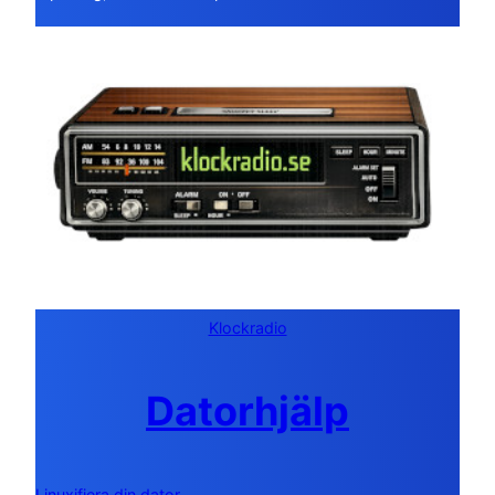
Klockradio
Datorhjälp
Linuxifiera din dator