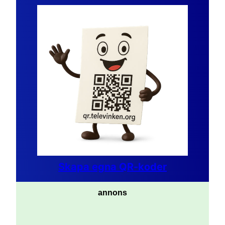
Skapa egna QR-koder
annons