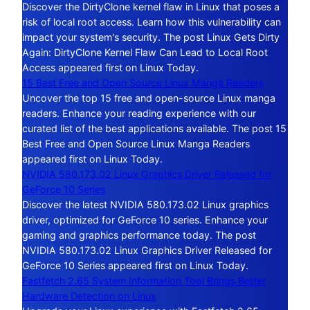
Discover the DirtyClone kernel flaw in Linux that poses a
risk of local root access. Learn how this vulnerability can
impact your system's security. The post Linux Gets Dirty
Again: DirtyClone Kernel Flaw Can Lead to Local Root
Access appeared first on Linux Today.
15 Best Free and Open Source Linux Manga Readers
Uncover the top 15 free and open-source Linux manga
readers. Enhance your reading experience with our
curated list of the best applications available. The post 15
Best Free and Open Source Linux Manga Readers
appeared first on Linux Today.
NVIDIA 580.173.02 Linux Graphics Driver Released for
GeForce 10 Series
Discover the latest NVIDIA 580.173.02 Linux graphics
driver, optimized for GeForce 10 series. Enhance your
gaming and graphics performance today. The post
NVIDIA 580.173.02 Linux Graphics Driver Released for
GeForce 10 Series appeared first on Linux Today.
Fastfetch 2.65 System Information Tool Brings Better
Hardware Detection on Linux