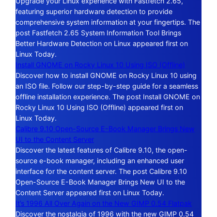
Upgrade your Linux experience with Fastfetch 2.65,
featuring superior hardware detection to provide
comprehensive system information at your fingertips. The
post Fastfetch 2.65 System Information Tool Brings
Better Hardware Detection on Linux appeared first on
Linux Today.
Install GNOME on Rocky Linux 10 Using ISO (Offline)
Discover how to install GNOME on Rocky Linux 10 using
an ISO file. Follow our step-by-step guide for a seamless
offline installation experience. The post Install GNOME on
Rocky Linux 10 Using ISO (Offline) appeared first on
Linux Today.
Calibre 9.10 Open-Source E-Book Manager Brings New
UI to the Content Server
Discover the latest features of Calibre 9.10, the open-
source e-book manager, including an enhanced user
interface for the content server. The post Calibre 9.10
Open-Source E-Book Manager Brings New UI to the
Content Server appeared first on Linux Today.
It’s 1996 All Over Again on the New GIMP 0.54 Flatpak
Discover the nostalgia of 1996 with the new GIMP 0.54