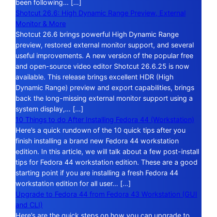
been following… […]
Shotcut 26.6: High Dynamic Range Preview, External
Monitor & More
Shotcut 26.6 brings powerful High Dynamic Range
preview, restored external monitor support, and several
useful improvements. A new version of the popular free
and open-source video editor Shotcut 26.6.25 is now
available. This release brings excellent HDR (High
Dynamic Range) preview and export capabilities, brings
back the long-missing external monitor support using a
system display,… […]
10 Things to do After Installing Fedora 44 (Workstation)
Here’s a quick rundown of the 10 quick tips after you
finish installing a brand new Fedora 44 workstation
edition. In this article, we will talk about a few post-install
tips for Fedora 44 workstation edition. These are a good
starting point if you are installing a fresh Fedora 44
workstation edition for all user… […]
Upgrade to Fedora 44 from Fedora 43 Workstation (GUI
and CLI)
Here’s are the quick steps on how you can upgrade to