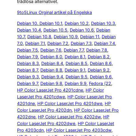
trådlösa alternativet.
9to5Linux Orginal artikel på Engelska
Debian 10. Debian 10.1
, 
Debian 10.2
, 
Debian 10.3
, 
Debian 10.4
, 
Debian 10.5
, 
Debian 10.6
, 
Debian
10.7
, 
Debian 10.8
, 
Debian 10.9
, 
Debian 11
, 
Debian
7.0
, 
Debian 7.1
, 
Debian 7.2
, 
Debian 7.3
, 
Debian 7.4
, 
Debian 7.5
, 
Debian 7.6
, 
Debian 7.7
, 
Debian 7.8
, 
Debian 7.9
, 
Debian 8.0
, 
Debian 8.1
, 
Debian 8.2
, 
Debian 8.3
, 
Debian 8.4
, 
Debian 8.5
, 
Debian 8.6
, 
Debian 8.7
, 
Debian 8.8
, 
Debian 9.1
, 
Debian 9.2
, 
Debian 9.3
, 
Debian 9.4
, 
Debian 9.5
, 
Debian 9.6
, 
Debian 9.7
, 
Debian 9.8
, 
Debian 9.9
, 
Fedora (22
, 
HP Color LaserJet Pro 4201cdne
, 
HP Color
LaserJet Pro 4201cdwe
, 
HP Color LaserJet Pro
4201dne
, 
HP Color LaserJet Pro 4201dwe
, 
HP
Color LaserJet Pro 4202dn
, 
HP Color LaserJet Pro
4202dne
, 
HP Color LaserJet Pro 4202dw
, 
HP
Color LaserJet Pro 4202dwe
, 
HP Color LaserJet
Pro 4203cdn
, 
HP Color LaserJet Pro 4203cdw
, 