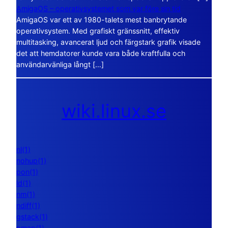
AmigaOS – operativsystemet som var före sin tid
AmigaOS var ett av 1980-talets mest banbrytande
operativsystem. Med grafiskt gränssnitt, effektiv
multitasking, avancerat ljud och färgstark grafik visade
det att hemdatorer kunde vara både kraftfulla och
användarvänliga långt […]
wiki.linux.se
nl(1)
nohup(1)
pon(1)
ld(1)
nm(1)
ndiff(1)
gstack(1)
pmap(1)