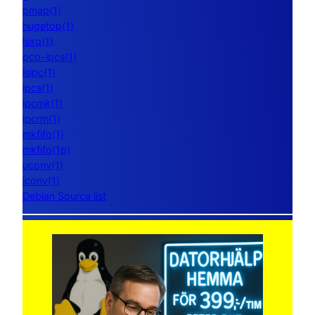
pmap(1)
hugetop(1)
lsirq(1)
pcp-ipcs(1)
lsipc(1)
ipcs(1)
ipcmk(1)
ipcrm(1)
mkfifo(1)
mkfifo(1p)
uconv(1)
iconv(1)
Debian Source list