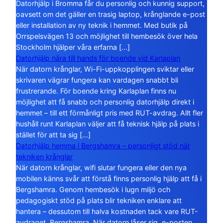
Datorhjälp i Bromma får du personlig och kunnig support,
oavsett om det gäller en trasig laptop, krånglande e-post
eller installation av ny teknik i hemmet. Med butik på
Orrspelsvägen 13 och möjlighet till hembesök över hela
Stockholm hjälper våra erfarna […]
Datorhjälp nära till hands för boende vid Karlaplan
När datorn krånglar, Wi-Fi-uppkopplingen sviktar eller
skrivaren vägrar fungera kan vardagen snabbt bli
frustrerande. För boende kring Karlaplan finns nu
möjlighet att få snabb och personlig datorhjälp direkt i
hemmet – till ett förmånligt pris med RUT-avdrag. Allt fler
hushåll runt Karlaplan väljer att få teknisk hjälp på plats i
stället för att ta sig […]
Datorhjälp hemma i Bergshamra – personligt stöd när
tekniken krånglar
När datorn krånglar, wifi slutar fungera eller den nya
mobilen känns svår att förstå finns personlig hjälp att få i
Bergshamra. Genom hembesök i lugn miljö och
pedagogiskt stöd på plats blir tekniken enklare att
hantera – dessutom till halva kostnaden tack vare RUT-
avdraget. Bergshamra. När datorn låser sig, e-posten