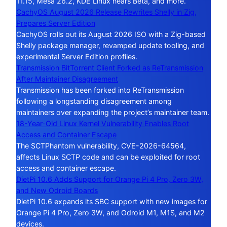
11.15, Mesa 26.2, KDE Linux nears Beta, and more.
CachyOS August 2026 Release Rewrites Shelly in Zig,
Prepares Server Edition
CachyOS rolls out its August 2026 ISO with a Zig-based
Shelly package manager, revamped update tooling, and
experimental Server Edition profiles.
Transmission BitTorrent Client Forked as ReTransmission
After Maintainer Disagreement
Transmission has been forked into ReTransmission
following a longstanding disagreement among
maintainers over expanding the project’s maintainer team.
18-Year-Old Linux Kernel Vulnerability Enables Root
Access and Container Escape
The SCTPhantom vulnerability, CVE-2026-64564,
affects Linux SCTP code and can be exploited for root
access and container escape.
DietPi 10.6 Adds Support for Orange Pi 4 Pro, Zero 3W,
and New Odroid Boards
DietPi 10.6 expands its SBC support with new images for
Orange Pi 4 Pro, Zero 3W, and Odroid M1, M1S, and M2
devices.