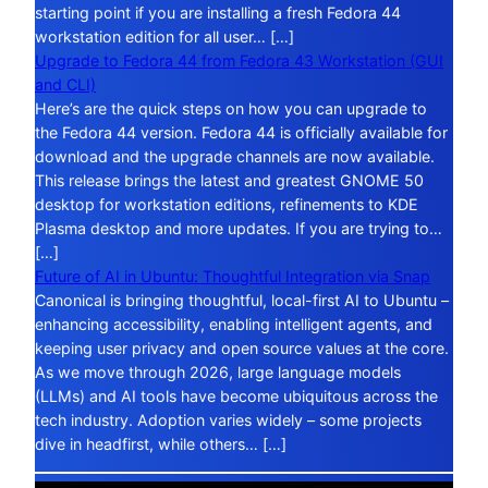
starting point if you are installing a fresh Fedora 44
workstation edition for all user… […]
Upgrade to Fedora 44 from Fedora 43 Workstation (GUI
and CLI)
Here’s are the quick steps on how you can upgrade to
the Fedora 44 version. Fedora 44 is officially available for
download and the upgrade channels are now available.
This release brings the latest and greatest GNOME 50
desktop for workstation editions, refinements to KDE
Plasma desktop and more updates. If you are trying to…
[…]
Future of AI in Ubuntu: Thoughtful Integration via Snap
Canonical is bringing thoughtful, local-first AI to Ubuntu –
enhancing accessibility, enabling intelligent agents, and
keeping user privacy and open source values at the core.
As we move through 2026, large language models
(LLMs) and AI tools have become ubiquitous across the
tech industry. Adoption varies widely – some projects
dive in headfirst, while others… […]