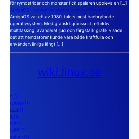
för rymdstrider och monster fick spelaren uppleva en […]
AmigaOS – operativsystemet som var före sin tid
AmigaOS var ett av 1980-talets mest banbrytande
operativsystem. Med grafiskt gränssnitt, effektiv
multitasking, avancerat ljud och färgstark grafik visade
det att hemdatorer kunde vara både kraftfulla och
användarvänliga långt […]
wiki.linux.se
nl(1)
nohup(1)
pon(1)
ld(1)
nm(1)
ndiff(1)
gstack(1)