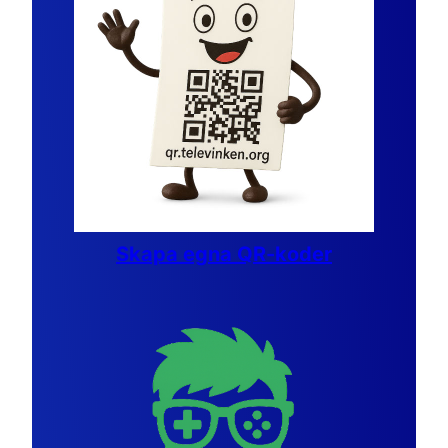
Skapa egna QR-koder