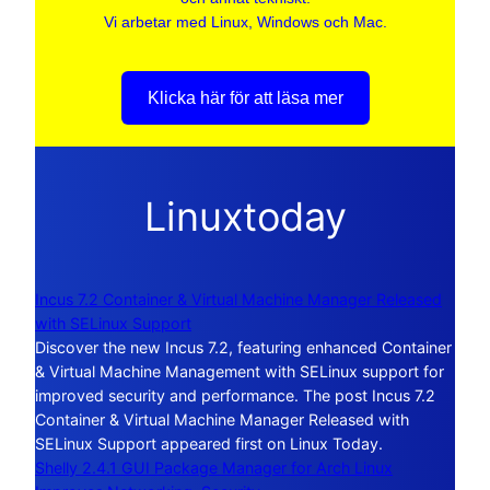
Vi arbetar med Linux, Windows och Mac.
Klicka här för att läsa mer
Linuxtoday
Incus 7.2 Container & Virtual Machine Manager Released
with SELinux Support
Discover the new Incus 7.2, featuring enhanced Container
& Virtual Machine Management with SELinux support for
improved security and performance. The post Incus 7.2
Container & Virtual Machine Manager Released with
SELinux Support appeared first on Linux Today.
Shelly 2.4.1 GUI Package Manager for Arch Linux