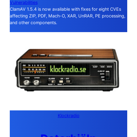
Vulnerabilities
ClamAV 1.5.4 is now available with fixes for eight CVEs
affecting ZIP, PDF, Mach-O, XAR, UnRAR, PE processing,
and other components.
Klockradio