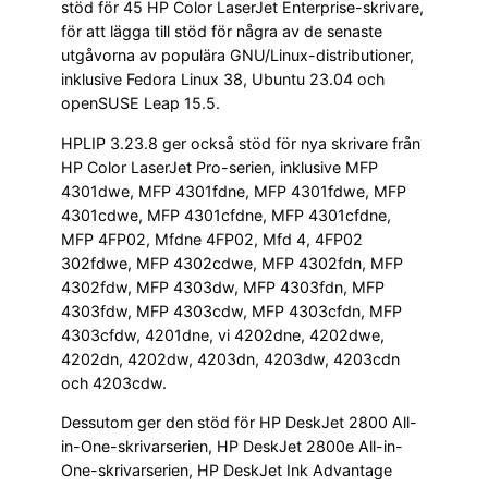
stöd för 45 HP Color LaserJet Enterprise-skrivare,
för att lägga till stöd för några av de senaste
utgåvorna av populära GNU/Linux-distributioner,
inklusive Fedora Linux 38, Ubuntu 23.04 och
openSUSE Leap 15.5.
HPLIP 3.23.8 ger också stöd för nya skrivare från
HP Color LaserJet Pro-serien, inklusive MFP
4301dwe, MFP 4301fdne, MFP 4301fdwe, MFP
4301cdwe, MFP 4301cfdne, MFP 4301cfdne,
MFP 4FP02, Mfdne 4FP02, Mfd 4, 4FP02
302fdwe, MFP 4302cdwe, MFP 4302fdn, MFP
4302fdw, MFP 4303dw, MFP 4303fdn, MFP
4303fdw, MFP 4303cdw, MFP 4303cfdn, MFP
4303cfdw, 4201dne, vi 4202dne, 4202dwe,
4202dn, 4202dw, 4203dn, 4203dw, 4203cdn
och 4203cdw.
Dessutom ger den stöd för HP DeskJet 2800 All-
in-One-skrivarserien, HP DeskJet 2800e All-in-
One-skrivarserien, HP DeskJet Ink Advantage