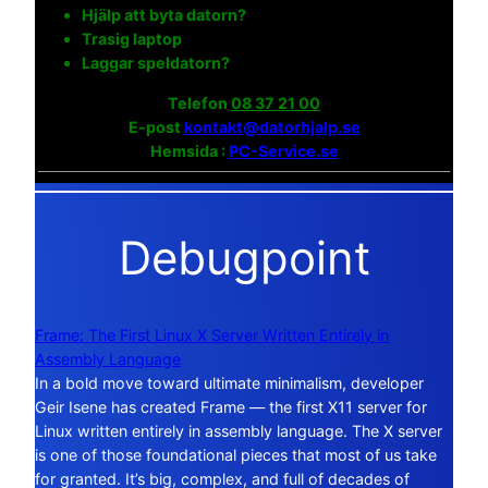
Hjälp att byta datorn?
Trasig laptop
Laggar speldatorn?
Telefon
08 37 21 00
E-post
kontakt@datorhjalp.se
Hemsida :
PC-Service.se
Debugpoint
Frame: The First Linux X Server Written Entirely in
Assembly Language
In a bold move toward ultimate minimalism, developer
Geir Isene has created Frame — the first X11 server for
Linux written entirely in assembly language. The X server
is one of those foundational pieces that most of us take
for granted. It’s big, complex, and full of decades of