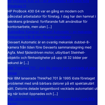
HP ProBook 430 G4 – en arbetsdator från tiden före
Windows 11
HP ProBook 430 G4 var en gång en modern och
påkostad arbetsdator för företag. I dag har den hamnat i
teknikens gränsland: fortfarande fullt användbar för
kontorsarbete, men utan […]
Dubbelåtta Kameran Gevaert Automatic – en mekanisk
filmkamera från 8 mm-filmens storhetstid
Gevaert Automatic är en ovanlig mekanisk dubbel-8-
kamera från tiden före Gevaerts sammanslagning med
Agfa. Med fjäderdriven motor, utbytbart Steinheil-
objektiv och filmhastigheter på upp till 32 bilder per
sekund är […]
IBM ThinkPad 701 – den lilla datorn som vecklade ut sina
vingar
När IBM lanserade ThinkPad 701 år 1995 löste företaget
problemet med små bärbara datorer på ett spektakulärt
sätt. Datorns delade tangentbord vecklade automatiskt ut
sig när locket öppnades och […]
Från stordator till Atari ST – historien om BASIC och GFA
BASIC