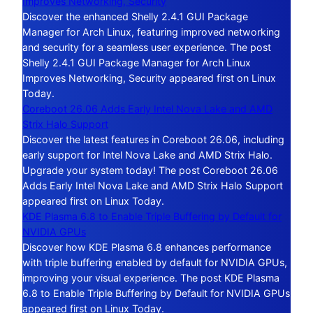
Improves Networking, Security
Discover the enhanced Shelly 2.4.1 GUI Package
Manager for Arch Linux, featuring improved networking
and security for a seamless user experience. The post
Shelly 2.4.1 GUI Package Manager for Arch Linux
Improves Networking, Security appeared first on Linux
Today.
Coreboot 26.06 Adds Early Intel Nova Lake and AMD
Strix Halo Support
Discover the latest features in Coreboot 26.06, including
early support for Intel Nova Lake and AMD Strix Halo.
Upgrade your system today! The post Coreboot 26.06
Adds Early Intel Nova Lake and AMD Strix Halo Support
appeared first on Linux Today.
KDE Plasma 6.8 to Enable Triple Buffering by Default for
NVIDIA GPUs
Discover how KDE Plasma 6.8 enhances performance
with triple buffering enabled by default for NVIDIA GPUs,
improving your visual experience. The post KDE Plasma
6.8 to Enable Triple Buffering by Default for NVIDIA GPUs
appeared first on Linux Today.