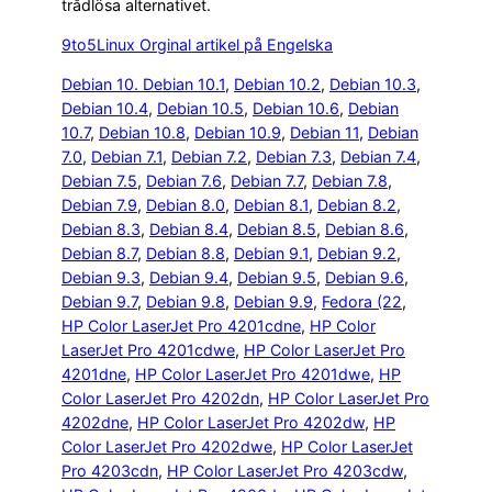
trådlösa alternativet.
9to5Linux Orginal artikel på Engelska
Debian 10. Debian 10.1
, 
Debian 10.2
, 
Debian 10.3
, 
Debian 10.4
, 
Debian 10.5
, 
Debian 10.6
, 
Debian
10.7
, 
Debian 10.8
, 
Debian 10.9
, 
Debian 11
, 
Debian
7.0
, 
Debian 7.1
, 
Debian 7.2
, 
Debian 7.3
, 
Debian 7.4
, 
Debian 7.5
, 
Debian 7.6
, 
Debian 7.7
, 
Debian 7.8
, 
Debian 7.9
, 
Debian 8.0
, 
Debian 8.1
, 
Debian 8.2
, 
Debian 8.3
, 
Debian 8.4
, 
Debian 8.5
, 
Debian 8.6
, 
Debian 8.7
, 
Debian 8.8
, 
Debian 9.1
, 
Debian 9.2
, 
Debian 9.3
, 
Debian 9.4
, 
Debian 9.5
, 
Debian 9.6
, 
Debian 9.7
, 
Debian 9.8
, 
Debian 9.9
, 
Fedora (22
, 
HP Color LaserJet Pro 4201cdne
, 
HP Color
LaserJet Pro 4201cdwe
, 
HP Color LaserJet Pro
4201dne
, 
HP Color LaserJet Pro 4201dwe
, 
HP
Color LaserJet Pro 4202dn
, 
HP Color LaserJet Pro
4202dne
, 
HP Color LaserJet Pro 4202dw
, 
HP
Color LaserJet Pro 4202dwe
, 
HP Color LaserJet
Pro 4203cdn
, 
HP Color LaserJet Pro 4203cdw
, 