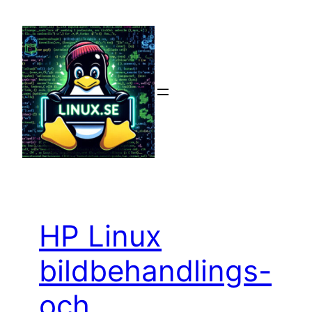
Hoppa
till
innehåll
HP Linux
bildbehandlings-
och