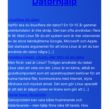
Datorhjälp
Linuxifiera din dator
Varför ska du linuxifiera din dator? En 10–15 år gammal
premiumdator är inte skräp. Den kan ofta användas i flera
år till. Med Linux får du ett system som är mer oberoende
av de stora teknikjättarna Google, Microsoft och Apple.
Det starkaste argumentet för att köra Linux är att du kan
använda din dator några […]
Installera Debian, Ubuntu eller Mint på din dator
Men först: vad är Linux? Troligen använder du redan
Linux utan att veta om det. Linux är en kärna, alltså en
grundkomponent som ett operativsystem behöver för att
kunna hantera filer, kommunicera med internet, styra
hårdvara och mycket annat. Det som gör Linux speciellt
är att det är släppt under en licens som gör att […]
Digital fixare Stockholm
Datorproblem kan vara både frustrerande och
tidskrävande – men hjälp finns nära till hands. Hos