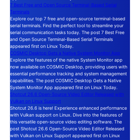
7 Best Free and Open Source Terminal-Based Serial
Terminals
Explore our top 7 free and open-source terminal-based
serial terminals. Find the perfect tool to streamline your
serial communication tasks today. The post 7 Best Free
and Open Source Terminal-Based Serial Terminals
appeared first on Linux Today.
COSMIC Desktop Gets a Native System Monitor App
Explore the features of the native System Monitor app
now available on COSMIC Desktop, providing users with
essential performance tracking and system management
capabilities. The post COSMIC Desktop Gets a Native
System Monitor App appeared first on Linux Today.
Shotcut 26.6 Open-Source Video Editor Released with
Vulkan on Linux Support
Shotcut 26.6 is here! Experience enhanced performance
with Vulkan support on Linux. Dive into the features of
this versatile open-source video editing software. The
post Shotcut 26.6 Open-Source Video Editor Released
with Vulkan on Linux Support appeared first on Linux