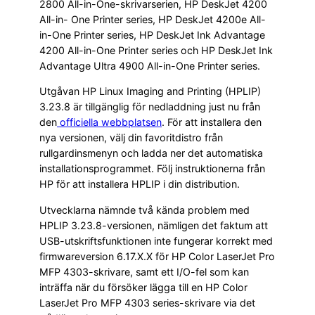
2800 All-in-One-skrivarserien, HP DeskJet 4200
All-in- One Printer series, HP DeskJet 4200e All-
in-One Printer series, HP DeskJet Ink Advantage
4200 All-in-One Printer series och HP DeskJet Ink
Advantage Ultra 4900 All-in-One Printer series.
Utgåvan HP Linux Imaging and Printing (HPLIP)
3.23.8 är tillgänglig för nedladdning just nu från
den
officiella webbplatsen
. För att installera den
nya versionen, välj din favoritdistro från
rullgardinsmenyn och ladda ner det automatiska
installationsprogrammet. Följ instruktionerna från
HP för att installera HPLIP i din distribution.
Utvecklarna nämnde två kända problem med
HPLIP 3.23.8-versionen, nämligen det faktum att
USB-utskriftsfunktionen inte fungerar korrekt med
firmwareversion 6.17.X.X för HP Color LaserJet Pro
MFP 4303-skrivare, samt ett I/O-fel som kan
inträffa när du försöker lägga till en HP Color
LaserJet Pro MFP 4303 series-skrivare via det