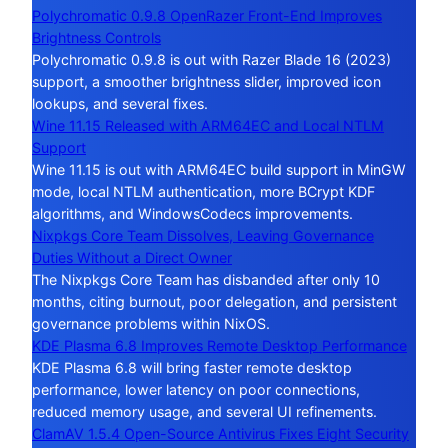
Polychromatic 0.9.8 OpenRazer Front-End Improves
Brightness Controls
Polychromatic 0.9.8 is out with Razer Blade 16 (2023)
support, a smoother brightness slider, improved icon
lookups, and several fixes.
Wine 11.15 Released with ARM64EC and Local NTLM
Support
Wine 11.15 is out with ARM64EC build support in MinGW
mode, local NTLM authentication, more BCrypt KDF
algorithms, and WindowsCodecs improvements.
Nixpkgs Core Team Dissolves, Leaving Governance
Duties Without a Direct Owner
The Nixpkgs Core Team has disbanded after only 10
months, citing burnout, poor delegation, and persistent
governance problems within NixOS.
KDE Plasma 6.8 Improves Remote Desktop Performance
KDE Plasma 6.8 will bring faster remote desktop
performance, lower latency on poor connections,
reduced memory usage, and several UI refinements.
ClamAV 1.5.4 Open-Source Antivirus Fixes Eight Security