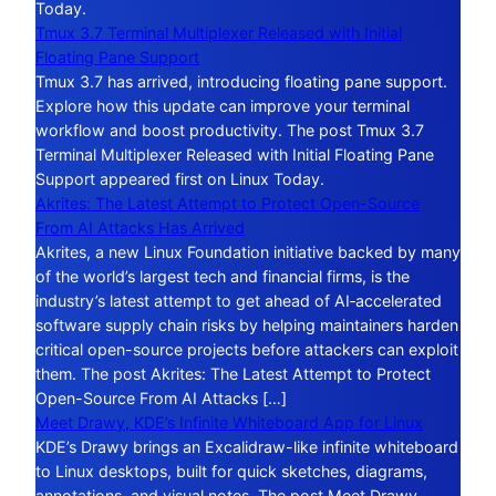
Today.
Tmux 3.7 Terminal Multiplexer Released with Initial
Floating Pane Support
Tmux 3.7 has arrived, introducing floating pane support.
Explore how this update can improve your terminal
workflow and boost productivity. The post Tmux 3.7
Terminal Multiplexer Released with Initial Floating Pane
Support appeared first on Linux Today.
Akrites: The Latest Attempt to Protect Open-Source
From AI Attacks Has Arrived
Akrites, a new Linux Foundation initiative backed by many
of the world’s largest tech and financial firms, is the
industry’s latest attempt to get ahead of AI‑accelerated
software supply chain risks by helping maintainers harden
critical open-source projects before attackers can exploit
them. The post Akrites: The Latest Attempt to Protect
Open-Source From AI Attacks […]
Meet Drawy, KDE’s Infinite Whiteboard App for Linux
KDE’s Drawy brings an Excalidraw-like infinite whiteboard
to Linux desktops, built for quick sketches, diagrams,
annotations, and visual notes. The post Meet Drawy,