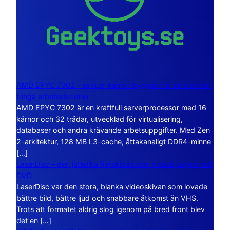
AMD EPYC 7302 – sexton kärnor byggda för servrar och
tunga arbetsstationer
AMD EPYC 7302 är en kraftfull serverprocessor med 16
kärnor och 32 trådar, utvecklad för virtualisering,
databaser och andra krävande arbetsuppgifter. Med Zen
2-arkitektur, 128 MB L3-cache, åttakanaligt DDR4-minne
[…]
LaserDisc – den jättelika filmskivan som visade vägen mot
DVD
LaserDisc var den stora, blanka videoskivan som lovade
bättre bild, bättre ljud och snabbare åtkomst än VHS.
Trots att formatet aldrig slog igenom på bred front blev
det en […]