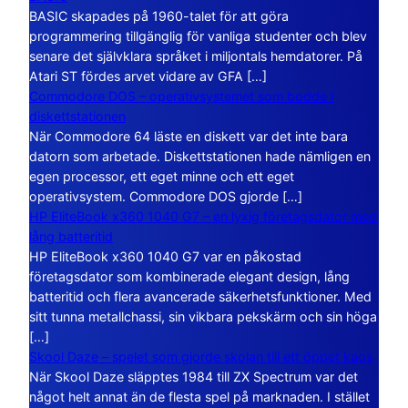
BASIC skapades på 1960-talet för att göra
programmering tillgänglig för vanliga studenter och blev
senare det självklara språket i miljontals hemdatorer. På
Atari ST fördes arvet vidare av GFA […]
Commodore DOS – operativsystemet som bodde i
diskettstationen
När Commodore 64 läste en diskett var det inte bara
datorn som arbetade. Diskettstationen hade nämligen en
egen processor, ett eget minne och ett eget
operativsystem. Commodore DOS gjorde […]
HP EliteBook x360 1040 G7 – en lyxig företagsdator med
lång batteritid
HP EliteBook x360 1040 G7 var en påkostad
företagsdator som kombinerade elegant design, lång
batteritid och flera avancerade säkerhetsfunktioner. Med
sitt tunna metallchassi, sin vikbara pekskärm och sin höga
[…]
Skool Daze – spelet som gjorde skolan till ett öppet kaos
När Skool Daze släpptes 1984 till ZX Spectrum var det
något helt annat än de flesta spel på marknaden. I stället