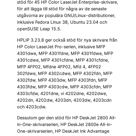
stöd för 45 HP Color LaserJet Enterprise-skrivare,
för att lägga till stöd för några av de senaste
utgåvorna av populära GNU/Linux-distributioner,
inklusive Fedora Linux 38, Ubuntu 23.04 och
openSUSE Leap 15.5.
HPLIP 3.23.8 ger också stöd för nya skrivare från
HP Color LaserJet Pro-serien, inklusive MFP
4301dwe, MFP 4301fdne, MFP 4301fdwe, MFP
4301cdwe, MFP 4301cfdne, MFP 4301cfdne,
MFP 4FP02, Mfdne 4FP02, Mfd 4, 4FP02
302fdwe, MFP 4302cdwe, MFP 4302fdn, MFP
4302fdw, MFP 4303dw, MFP 4303fdn, MFP
4303fdw, MFP 4303cdw, MFP 4303cfdn, MFP
4303cfdw, 4201dne, vi 4202dne, 4202dwe,
4202dn, 4202dw, 4203dn, 4203dw, 4203cdn
och 4203cdw.
Dessutom ger den stöd för HP DeskJet 2800 All-
in-One-skrivarserien, HP DeskJet 2800e All-in-
One-skrivarserien, HP DeskJet Ink Advantage