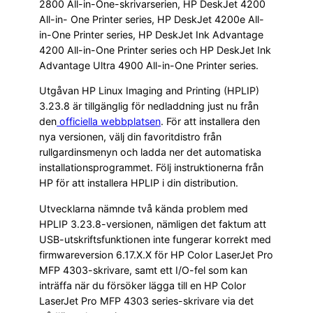
2800 All-in-One-skrivarserien, HP DeskJet 4200
All-in- One Printer series, HP DeskJet 4200e All-
in-One Printer series, HP DeskJet Ink Advantage
4200 All-in-One Printer series och HP DeskJet Ink
Advantage Ultra 4900 All-in-One Printer series.
Utgåvan HP Linux Imaging and Printing (HPLIP)
3.23.8 är tillgänglig för nedladdning just nu från
den
officiella webbplatsen
. För att installera den
nya versionen, välj din favoritdistro från
rullgardinsmenyn och ladda ner det automatiska
installationsprogrammet. Följ instruktionerna från
HP för att installera HPLIP i din distribution.
Utvecklarna nämnde två kända problem med
HPLIP 3.23.8-versionen, nämligen det faktum att
USB-utskriftsfunktionen inte fungerar korrekt med
firmwareversion 6.17.X.X för HP Color LaserJet Pro
MFP 4303-skrivare, samt ett I/O-fel som kan
inträffa när du försöker lägga till en HP Color
LaserJet Pro MFP 4303 series-skrivare via det