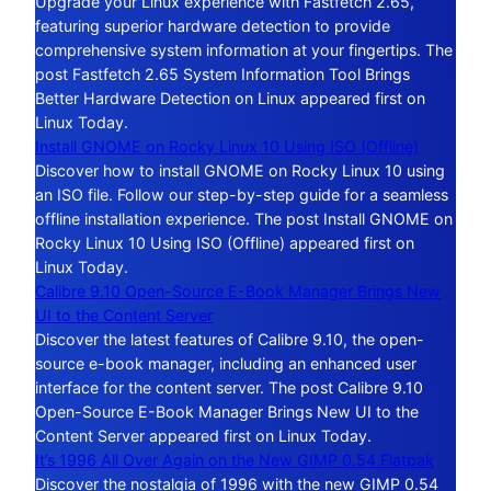
Upgrade your Linux experience with Fastfetch 2.65,
featuring superior hardware detection to provide
comprehensive system information at your fingertips. The
post Fastfetch 2.65 System Information Tool Brings
Better Hardware Detection on Linux appeared first on
Linux Today.
Install GNOME on Rocky Linux 10 Using ISO (Offline)
Discover how to install GNOME on Rocky Linux 10 using
an ISO file. Follow our step-by-step guide for a seamless
offline installation experience. The post Install GNOME on
Rocky Linux 10 Using ISO (Offline) appeared first on
Linux Today.
Calibre 9.10 Open-Source E-Book Manager Brings New
UI to the Content Server
Discover the latest features of Calibre 9.10, the open-
source e-book manager, including an enhanced user
interface for the content server. The post Calibre 9.10
Open-Source E-Book Manager Brings New UI to the
Content Server appeared first on Linux Today.
It’s 1996 All Over Again on the New GIMP 0.54 Flatpak
Discover the nostalgia of 1996 with the new GIMP 0.54