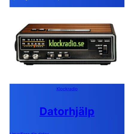
Klockradio
Datorhjälp
Linuxifiera din dator