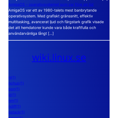
AmigaOS – operativsystemet som var före sin tid
AmigaOS var ett av 1980-talets mest banbrytande
operativsystem. Med grafiskt gränssnitt, effektiv
multitasking, avancerat ljud och färgstark grafik visade
det att hemdatorer kunde vara både kraftfulla och
användarvänliga långt […]
wiki.linux.se
nl(1)
nohup(1)
pon(1)
ld(1)
nm(1)
ndiff(1)
gstack(1)
pmap(1)