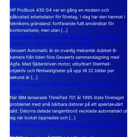
Windows 11
HP ProBook 430 G4 var en gång en modern och
påkostad arbetsdator för företag. I dag har den hamnat i
teknikens gränsland: fortfarande fullt användbar för
kontorsarbete, men utan […]
Dubbelåtta Kameran Gevaert Automatic – en mekanisk
filmkamera från 8 mm-filmens storhetstid
Gevaert Automatic är en ovanlig mekanisk dubbel-8-
kamera från tiden före Gevaerts sammanslagning med
Agfa. Med fjäderdriven motor, utbytbart Steinheil-
objektiv och filmhastigheter på upp till 32 bilder per
sekund är […]
IBM ThinkPad 701 – den lilla datorn som vecklade ut sina
vingar
När IBM lanserade ThinkPad 701 år 1995 löste företaget
problemet med små bärbara datorer på ett spektakulärt
sätt. Datorns delade tangentbord vecklade automatiskt ut
sig när locket öppnades och […]
Från stordator till Atari ST – historien om BASIC och GFA
BASIC