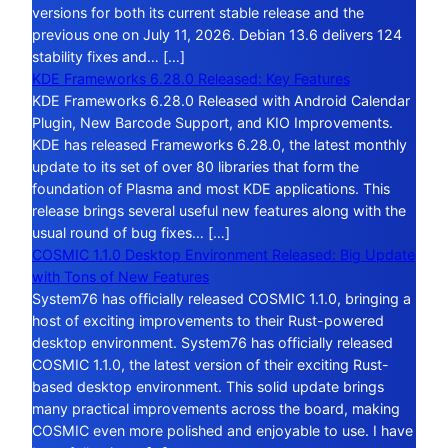
versions for both its current stable release and the
previous one on July 11, 2026. Debian 13.6 delivers 124
stability fixes and… […]
KDE Frameworks 6.28.0 Released: Key Features
KDE Frameworks 6.28.0 Released with Android Calendar
Plugin, New Barcode Support, and KIO Improvements.
KDE has released Frameworks 6.28.0, the latest monthly
update to its set of over 80 libraries that form the
foundation of Plasma and most KDE applications. This
release brings several useful new features along with the
usual round of bug fixes… […]
COSMIC 1.1.0 Desktop Environment Released: Big Update
with Tons of New Features
System76 has officially released COSMIC 1.1.0, bringing a
host of exciting improvements to their Rust-powered
desktop environment. System76 has officially released
COSMIC 1.1.0, the latest version of their exciting Rust-
based desktop environment. This solid update brings
many practical improvements across the board, making
COSMIC even more polished and enjoyable to use. I have