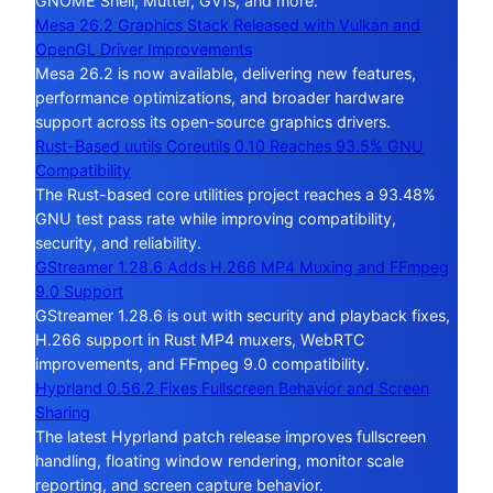
GNOME Shell, Mutter, GVfs, and more.
Mesa 26.2 Graphics Stack Released with Vulkan and
OpenGL Driver Improvements
Mesa 26.2 is now available, delivering new features,
performance optimizations, and broader hardware
support across its open-source graphics drivers.
Rust-Based uutils Coreutils 0.10 Reaches 93.5% GNU
Compatibility
The Rust-based core utilities project reaches a 93.48%
GNU test pass rate while improving compatibility,
security, and reliability.
GStreamer 1.28.6 Adds H.266 MP4 Muxing and FFmpeg
9.0 Support
GStreamer 1.28.6 is out with security and playback fixes,
H.266 support in Rust MP4 muxers, WebRTC
improvements, and FFmpeg 9.0 compatibility.
Hyprland 0.56.2 Fixes Fullscreen Behavior and Screen
Sharing
The latest Hyprland patch release improves fullscreen
handling, floating window rendering, monitor scale
reporting, and screen capture behavior.