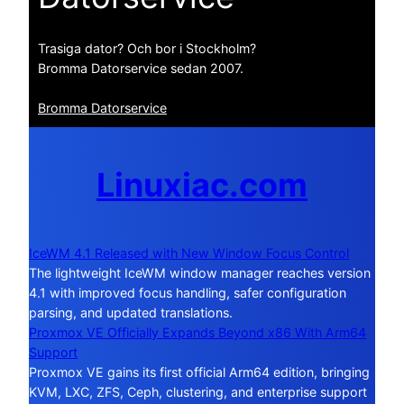
Trasiga dator? Och bor i Stockholm?
Bromma Datorservice sedan 2007.
Bromma Datorservice
Linuxiac.com
IceWM 4.1 Released with New Window Focus Control
The lightweight IceWM window manager reaches version
4.1 with improved focus handling, safer configuration
parsing, and updated translations.
Proxmox VE Officially Expands Beyond x86 With Arm64
Support
Proxmox VE gains its first official Arm64 edition, bringing
KVM, LXC, ZFS, Ceph, clustering, and enterprise support