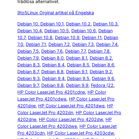
trådlösa alternativet.
9to5Linux Orginal artikel på Engelska
Debian 10. Debian 10.1
, 
Debian 10.2
, 
Debian 10.3
, 
Debian 10.4
, 
Debian 10.5
, 
Debian 10.6
, 
Debian
10.7
, 
Debian 10.8
, 
Debian 10.9
, 
Debian 11
, 
Debian
7.0
, 
Debian 7.1
, 
Debian 7.2
, 
Debian 7.3
, 
Debian 7.4
, 
Debian 7.5
, 
Debian 7.6
, 
Debian 7.7
, 
Debian 7.8
, 
Debian 7.9
, 
Debian 8.0
, 
Debian 8.1
, 
Debian 8.2
, 
Debian 8.3
, 
Debian 8.4
, 
Debian 8.5
, 
Debian 8.6
, 
Debian 8.7
, 
Debian 8.8
, 
Debian 9.1
, 
Debian 9.2
, 
Debian 9.3
, 
Debian 9.4
, 
Debian 9.5
, 
Debian 9.6
, 
Debian 9.7
, 
Debian 9.8
, 
Debian 9.9
, 
Fedora (22
, 
HP Color LaserJet Pro 4201cdne
, 
HP Color
LaserJet Pro 4201cdwe
, 
HP Color LaserJet Pro
4201dne
, 
HP Color LaserJet Pro 4201dwe
, 
HP
Color LaserJet Pro 4202dn
, 
HP Color LaserJet Pro
4202dne
, 
HP Color LaserJet Pro 4202dw
, 
HP
Color LaserJet Pro 4202dwe
, 
HP Color LaserJet
Pro 4203cdn
, 
HP Color LaserJet Pro 4203cdw
, 