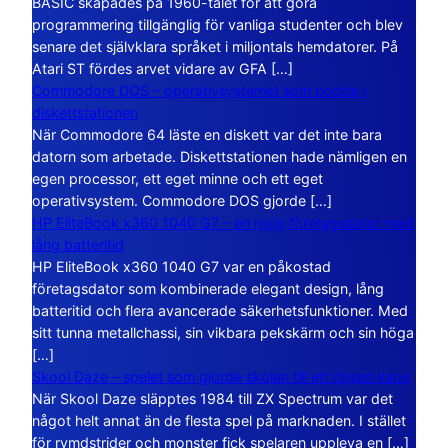
BASIC skapades på 1960-talet för att göra
programmering tillgänglig för vanliga studenter och blev
senare det självklara språket i miljontals hemdatorer. På
Atari ST fördes arvet vidare av GFA […]
Commodore DOS – operativsystemet som bodde i
diskettstationen
När Commodore 64 läste en diskett var det inte bara
datorn som arbetade. Diskettstationen hade nämligen en
egen processor, ett eget minne och ett eget
operativsystem. Commodore DOS gjorde […]
HP EliteBook x360 1040 G7 – en lyxig företagsdator med
lång batteritid
HP EliteBook x360 1040 G7 var en påkostad
företagsdator som kombinerade elegant design, lång
batteritid och flera avancerade säkerhetsfunktioner. Med
sitt tunna metallchassi, sin vikbara pekskärm och sin höga
[…]
Skool Daze – spelet som gjorde skolan till ett öppet kaos
När Skool Daze släpptes 1984 till ZX Spectrum var det
något helt annat än de flesta spel på marknaden. I stället
för rymdstrider och monster fick spelaren uppleva en […]