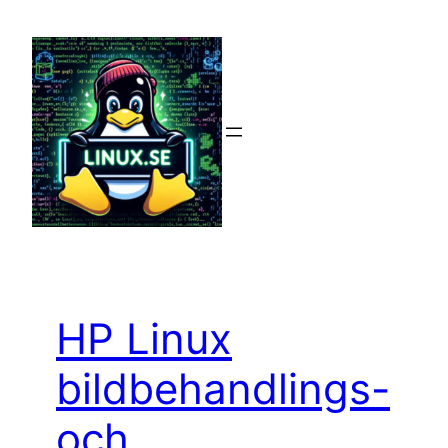
Hoppa
till
innehåll
HP Linux
bildbehandlings-
och