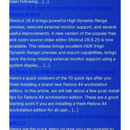
been following… […]
Shotcut 26.6: High Dynamic Range Preview, External
Monitor & More
Shotcut 26.6 brings powerful High Dynamic Range
preview, restored external monitor support, and several
useful improvements. A new version of the popular free
and open-source video editor Shotcut 26.6.25 is now
available. This release brings excellent HDR (High
Dynamic Range) preview and export capabilities, brings
back the long-missing external monitor support using a
system display,… […]
10 Things to do After Installing Fedora 44 (Workstation)
Here’s a quick rundown of the 10 quick tips after you
finish installing a brand new Fedora 44 workstation
edition. In this article, we will talk about a few post-install
tips for Fedora 44 workstation edition. These are a good
starting point if you are installing a fresh Fedora 44
workstation edition for all user… […]
Upgrade to Fedora 44 from Fedora 43 Workstation (GUI
and CLI)
Here’s are the quick steps on how you can upgrade to