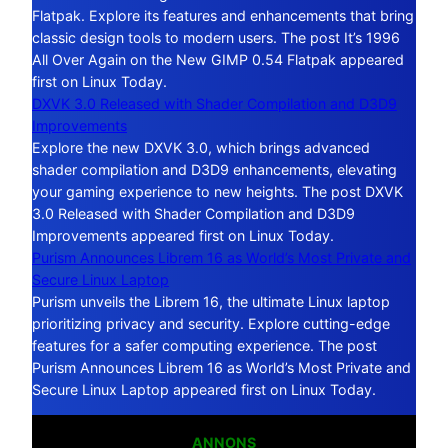
Flatpak. Explore its features and enhancements that bring
classic design tools to modern users. The post It’s 1996
All Over Again on the New GIMP 0.54 Flatpak appeared
first on Linux Today.
DXVK 3.0 Released with Shader Compilation and D3D9
Improvements
Explore the new DXVK 3.0, which brings advanced
shader compilation and D3D9 enhancements, elevating
your gaming experience to new heights. The post DXVK
3.0 Released with Shader Compilation and D3D9
Improvements appeared first on Linux Today.
Purism Announces Librem 16 as World’s Most Private and
Secure Linux Laptop
Purism unveils the Librem 16, the ultimate Linux laptop
prioritizing privacy and security. Explore cutting-edge
features for a safer computing experience. The post
Purism Announces Librem 16 as World’s Most Private and
Secure Linux Laptop appeared first on Linux Today.
ANNONS