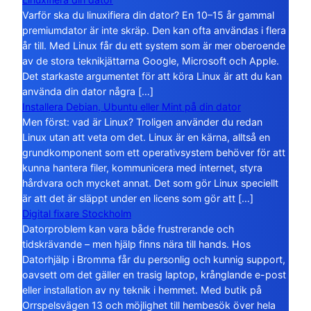
Varför ska du linuxifiera din dator? En 10–15 år gammal
premiumdator är inte skräp. Den kan ofta användas i flera
år till. Med Linux får du ett system som är mer oberoende
av de stora teknikjättarna Google, Microsoft och Apple.
Det starkaste argumentet för att köra Linux är att du kan
använda din dator några […]
Installera Debian, Ubuntu eller Mint på din dator
Men först: vad är Linux? Troligen använder du redan
Linux utan att veta om det. Linux är en kärna, alltså en
grundkomponent som ett operativsystem behöver för att
kunna hantera filer, kommunicera med internet, styra
hårdvara och mycket annat. Det som gör Linux speciellt
är att det är släppt under en licens som gör att […]
Digital fixare Stockholm
Datorproblem kan vara både frustrerande och
tidskrävande – men hjälp finns nära till hands. Hos
Datorhjälp i Bromma får du personlig och kunnig support,
oavsett om det gäller en trasig laptop, krånglande e-post
eller installation av ny teknik i hemmet. Med butik på
Orrspelsvägen 13 och möjlighet till hembesök över hela