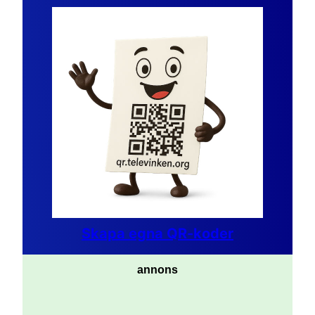
Skapa egna QR-koder
annons