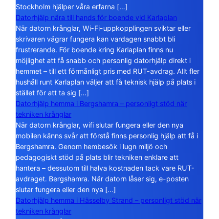
Stockholm hjälper våra erfarna […]
Datorhjälp nära till hands för boende vid Karlaplan
När datorn krånglar, Wi-Fi-uppkopplingen sviktar eller
skrivaren vägrar fungera kan vardagen snabbt bli
frustrerande. För boende kring Karlaplan finns nu
möjlighet att få snabb och personlig datorhjälp direkt i
hemmet – till ett förmånligt pris med RUT-avdrag. Allt fler
hushåll runt Karlaplan väljer att få teknisk hjälp på plats i
stället för att ta sig […]
Datorhjälp hemma i Bergshamra – personligt stöd när
tekniken krånglar
När datorn krånglar, wifi slutar fungera eller den nya
mobilen känns svår att förstå finns personlig hjälp att få i
Bergshamra. Genom hembesök i lugn miljö och
pedagogiskt stöd på plats blir tekniken enklare att
hantera – dessutom till halva kostnaden tack vare RUT-
avdraget. Bergshamra. När datorn låser sig, e-posten
slutar fungera eller den nya […]
Datorhjälp hemma i Hässelby Strand – personligt stöd när
tekniken krånglar