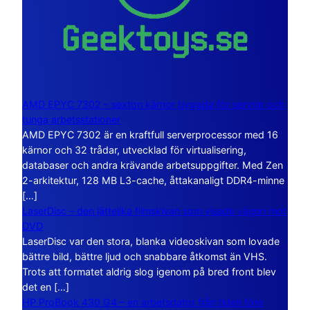
AMD EPYC 7302 – sexton kärnor byggda för servrar och
tunga arbetsstationer
AMD EPYC 7302 är en kraftfull serverprocessor med 16
kärnor och 32 trådar, utvecklad för virtualisering,
databaser och andra krävande arbetsuppgifter. Med Zen
2-arkitektur, 128 MB L3-cache, åttakanaligt DDR4-minne
[…]
LaserDisc – den jättelika filmskivan som visade vägen mot
DVD
LaserDisc var den stora, blanka videoskivan som lovade
bättre bild, bättre ljud och snabbare åtkomst än VHS.
Trots att formatet aldrig slog igenom på bred front blev
det en […]
HP ProBook 430 G4 – en arbetsdator från tiden före