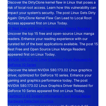
Discover the DirtyClone kernel flaw in Linux that poses a
risk of local root access. Learn how this vulnerability can
impact your system's security. The post Linux Gets Dirty
Again: DirtyClone Kernel Flaw Can Lead to Local Root
Access appeared first on Linux Today.
15 Best Free and Open Source Linux Manga Readers
Uncover the top 15 free and open-source Linux manga
readers. Enhance your reading experience with our
curated list of the best applications available. The post 15
Best Free and Open Source Linux Manga Readers
appeared first on Linux Today.
NVIDIA 580.173.02 Linux Graphics Driver Released for
GeForce 10 Series
Discover the latest NVIDIA 580.173.02 Linux graphics
driver, optimized for GeForce 10 series. Enhance your
gaming and graphics performance today. The post
NVIDIA 580.173.02 Linux Graphics Driver Released for
GeForce 10 Series appeared first on Linux Today.
Fastfetch 2.65 System Information Tool Brings Better
Hardware Detection on Linux