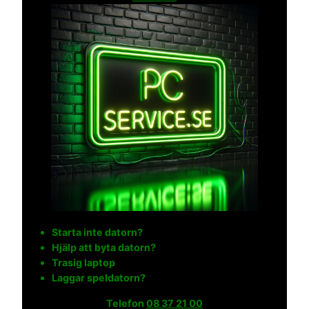
Starta inte datorn?
Hjälp att byta datorn?
Trasig laptop
Laggar speldatorn?
Telefon
08 37 21 00