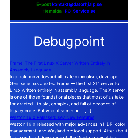
E-post
kontakt@datorhjalp.se
Hemsida :
PC-Service.se
Debugpoint
Frame: The First Linux X Server Written Entirely in
Assembly Language
In a bold move toward ultimate minimalism, developer
Geir Isene has created Frame — the first X11 server for
Linux written entirely in assembly language. The X server
is one of those foundational pieces that most of us take
for granted. It’s big, complex, and full of decades of
legacy code. But what if someone… […]
Weston 16.0 Released: Key New Features
Weston 16.0 released with major advances in HDR, color
management, and Wayland protocol support. After about
five months of development, the Weston project has