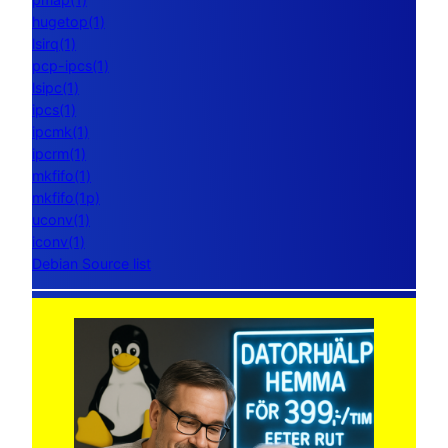
hugetop(1)
lsirq(1)
pcp-ipcs(1)
lsipc(1)
ipcs(1)
ipcmk(1)
ipcrm(1)
mkfifo(1)
mkfifo(1p)
uconv(1)
iconv(1)
Debian Source list