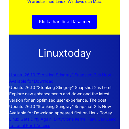
Vi arbetar med Linux, Windows och Mac.
Klicka här för att läsa mer
Linuxtoday
Ubuntu 26.10 “Stonking Stingray” Snapshot 2 Is Now
Available for Download
Ubuntu 26.10 "Stonking Stingray" Snapshot 2 is here!
Explore new enhancements and download the latest
version for an optimized user experience. The post
Ubuntu 26.10 “Stonking Stingray” Snapshot 2 Is Now
Available for Download appeared first on Linux Today.
Linux Gets Dirty Again: DirtyClone Kernel Flaw Can Lead
to Local Root Access