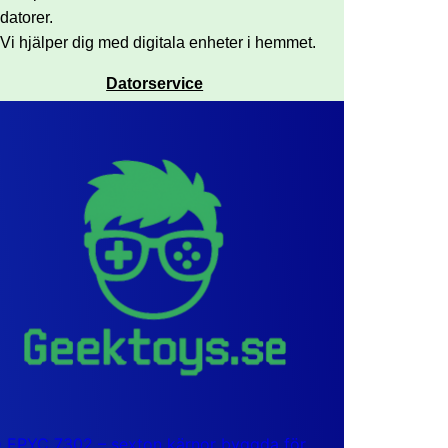
datorer.
Vi hjälper dig med digitala enheter i hemmet.
Datorservice
EPYC 7302 – sexton kärnor byggda för