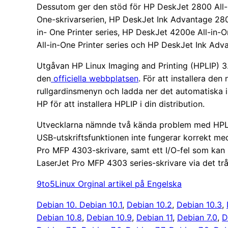
Dessutom ger den stöd för HP DeskJet 2800 All-i
One-skrivarserien, HP DeskJet Ink Advantage 280
in- One Printer series, HP DeskJet 4200e All-in-
All-in-One Printer series och HP DeskJet Ink Adva
Utgåvan HP Linux Imaging and Printing (HPLIP) 3.2
den
officiella webbplatsen
. För att installera den
rullgardinsmenyn och ladda ner det automatiska in
HP för att installera HPLIP i din distribution.
Utvecklarna nämnde två kända problem med HPLIP
USB-utskriftsfunktionen inte fungerar korrekt me
Pro MFP 4303-skrivare, samt ett I/O-fel som kan i
LaserJet Pro MFP 4303 series-skrivare via det trå
9to5Linux Orginal artikel på Engelska
Debian 10. Debian 10.1
, 
Debian 10.2
, 
Debian 10.3
, 
Debian 10.8
, 
Debian 10.9
, 
Debian 11
, 
Debian 7.0
, 
D