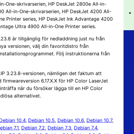
n-One-skrivarserien, HP DeskJet 2800e All-in-
0 All-in-One-skrivarserien, HP DeskJet 4200 All-
One Printer series, HP DeskJet Ink Advantage 4200
ntage Ultra 4900 All-in-One Printer series.
3.8 är tillgänglig för nedladdning just nu från
 nya versionen, välj din favoritdistro från
stallationsprogrammet. Följ instruktionerna från
 3.23.8-versionen, nämligen det faktum att
d firmwareversion 6.17.X.X för HP Color LaserJet
nträffa när du försöker lägga till en HP Color
dlösa alternativet.
Debian 10.4
, 
Debian 10.5
, 
Debian 10.6
, 
Debian 10.7
, 
ebian 7.1
, 
Debian 7.2
, 
Debian 7.3
, 
Debian 7.4
, 
AMD 