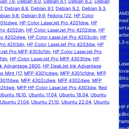
ian 7.9
, 
Debian 8.0
, 
Debian 8.1
, 
Debian 8.2
, 
Debian
serv
7
, 
Debian 8.8
, 
Debian 9.1
, 
Debian 9.2
, 
Debian 9.3
, 
AMD 
bian 9.8
, 
Debian 9.9
, 
Fedora (22
, 
HP Color
med 
4201cdwe
, 
HP Color LaserJet Pro 4201dne
, 
HP
virt
Pro 4202dn
, 
HP Color LaserJet Pro 4202dne
, 
HP
arbe
Pro 4202dwe
, 
HP Color LaserJet Pro 4203cdn
, 
HP
L3-c
 Pro 4203dn
, 
HP Color LaserJet Pro 4203dw
, 
HP
Lase
rJet Pro MFP 4303cfdn
, 
HP Color LaserJet Pro
väg
fdn
, 
HP Color LaserJet Pro MFP 4303fdw
, 
HP
Lase
nk Advantage 2800
, 
HP DeskJet Ink Advantage
lova
ux Mint (17
, 
MFP 4301cdwe
, 
MFP 4301cfdne
, 
MFP
åtko
301fdwe
, 
MFP 4302cdwe
, 
MFP 4302dwe
, 
MFP
igen
02fdwe
, 
MFP HP Color LaserJet Pro 4303dw
, 
Red
HP P
Ubuntu 16.10
, 
Ubuntu 17.04
, 
Ubuntu 18.04
, 
Ubuntu
före
Ubuntu 21.04
, 
Ubuntu 21.10
, 
Ubuntu 22.04
, 
Ubuntu
HP P
påko
hamn
anvä