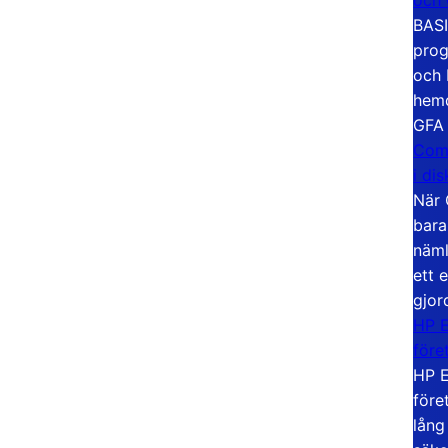
BASI
prog
och 
hemd
GFA
Com
i di
När 
bara
näml
ett 
gjor
HP E
före
HP E
före
lång