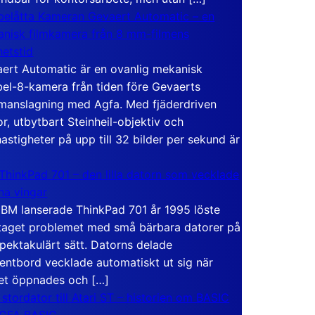
elåtta Kameran Gevaert Automatic – en
nisk filmkamera från 8 mm-filmens
hetstid
ert Automatic är en ovanlig mekanisk
el-8-kamera från tiden före Gevaerts
anslagning med Agfa. Med fjäderdriven
r, utbytbart Steinheil-objektiv och
hastigheter på upp till 32 bilder per sekund är
ThinkPad 701 – den lilla datorn som vecklade
ina vingar
IBM lanserade ThinkPad 701 år 1995 löste
taget problemet med små bärbara datorer på
spektakulärt sätt. Datorns delade
entbord vecklade automatiskt ut sig när
et öppnades och […]
 stordator till Atari ST – historien om BASIC
 GFA BASIC