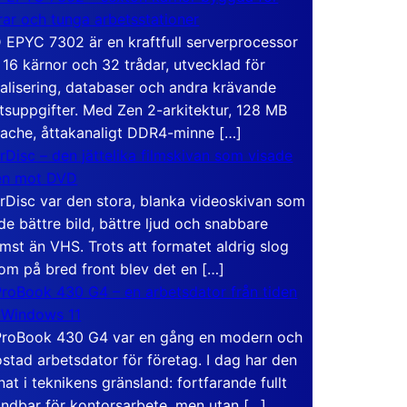
rar och tunga arbetsstationer
EPYC 7302 är en kraftfull serverprocessor
16 kärnor och 32 trådar, utvecklad för
ualisering, databaser och andra krävande
tsuppgifter. Med Zen 2-arkitektur, 128 MB
ache, åttakanaligt DDR4-minne […]
rDisc – den jättelika filmskivan som visade
en mot DVD
rDisc var den stora, blanka videoskivan som
de bättre bild, bättre ljud och snabbare
mst än VHS. Trots att formatet aldrig slog
om på bred front blev det en […]
roBook 430 G4 – en arbetsdator från tiden
 Windows 11
roBook 430 G4 var en gång en modern och
stad arbetsdator för företag. I dag har den
at i teknikens gränsland: fortfarande fullt
ndbar för kontorsarbete, men utan […]