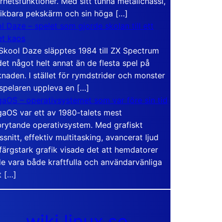
rhetsfunktioner. Med sitt tunna metallchassi,
vikbara pekskärm och sin höga […]
l Daze – spelet som gjorde skolan till ett
t kaos
Skool Daze släpptes 1984 till ZX Spectrum
det något helt annat än de flesta spel på
naden. I stället för rymdstrider och monster
 spelaren uppleva en […]
aOS – operativsystemet som var före sin tid
aOS var ett av 1980-talets mest
rytande operativsystem. Med grafiskt
ssnitt, effektiv multitasking, avancerat ljud
färgstark grafik visade det att hemdatorer
e vara både kraftfulla och användarvänliga
t […]
wiki.linux.se