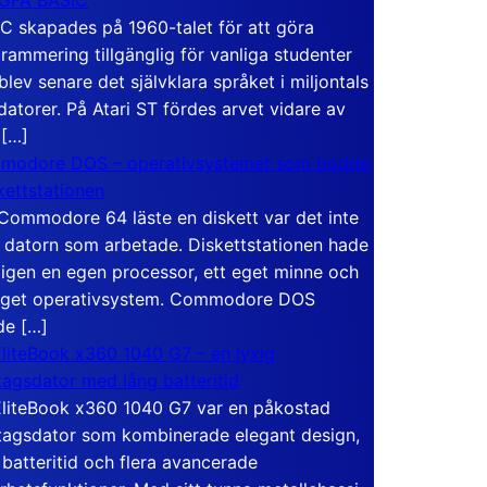
C skapades på 1960-talet för att göra
rammering tillgänglig för vanliga studenter
blev senare det självklara språket i miljontals
atorer. På Atari ST fördes arvet vidare av
 […]
modore DOS – operativsystemet som bodde
skettstationen
Commodore 64 läste en diskett var det inte
 datorn som arbetade. Diskettstationen hade
igen en egen processor, ett eget minne och
eget operativsystem. Commodore DOS
de […]
liteBook x360 1040 G7 – en lyxig
tagsdator med lång batteritid
liteBook x360 1040 G7 var en påkostad
tagsdator som kombinerade elegant design,
 batteritid och flera avancerade