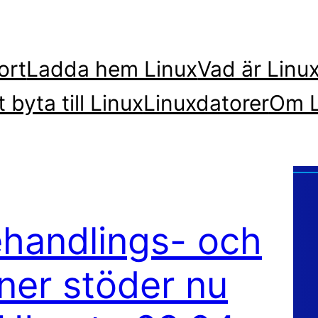
ort
Ladda hem Linux
Vad är Linu
t byta till Linux
Linuxdatorer
Om L
ehandlings- och
iner stöder nu