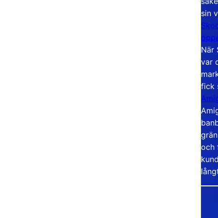
säke
sin 
Skoo
öppe
När 
var 
mark
fick
Amig
Amig
banb
grän
och 
kund
lång