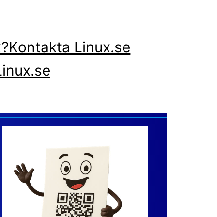
x?
Kontakta Linux.se
inux.se