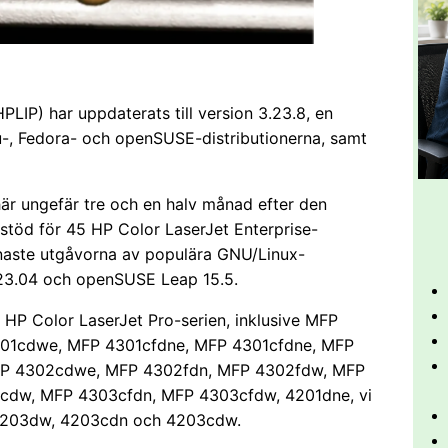
PLIP) har uppdaterats till version 3.23.8, en
u-, Fedora- och openSUSE-distributionerna, samt
här ungefär tre och en halv månad efter den
l stöd för 45 HP Color LaserJet Enterprise-
 senaste utgåvorna av populära GNU/Linux-
u 23.04 och openSUSE Leap 15.5.
n HP Color LaserJet Pro-serien, inklusive MFP
01cdwe, MFP 4301cfdne, MFP 4301cfdne, MFP
FP 4302cdwe, MFP 4302fdn, MFP 4302fdw, MFP
dw, MFP 4303cfdn, MFP 4303cfdw, 4201dne, vi
4203dw, 4203cdn och 4203cdw.