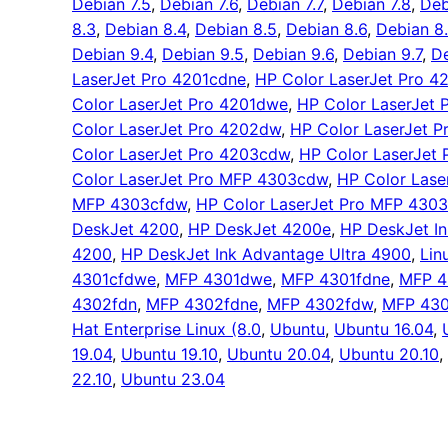
Debian 7.5
, 
Debian 7.6
, 
Debian 7.7
, 
Debian 7.8
, 
Deb
8.3
, 
Debian 8.4
, 
Debian 8.5
, 
Debian 8.6
, 
Debian 8.
Debian 9.4
, 
Debian 9.5
, 
Debian 9.6
, 
Debian 9.7
, 
De
LaserJet Pro 4201cdne
, 
HP Color LaserJet Pro 
Color LaserJet Pro 4201dwe
, 
HP Color LaserJet 
Color LaserJet Pro 4202dw
, 
HP Color LaserJet 
Color LaserJet Pro 4203cdw
, 
HP Color LaserJet
Color LaserJet Pro MFP 4303cdw
, 
HP Color Lase
MFP 4303cfdw
, 
HP Color LaserJet Pro MFP 4303
DeskJet 4200
, 
HP DeskJet 4200e
, 
HP DeskJet I
4200
, 
HP DeskJet Ink Advantage Ultra 4900
, 
Lin
4301cfdwe
, 
MFP 4301dwe
, 
MFP 4301fdne
, 
MFP 4
4302fdn
, 
MFP 4302fdne
, 
MFP 4302fdw
, 
MFP 43
Hat Enterprise Linux (8.0
, 
Ubuntu
, 
Ubuntu 16.04
, 
19.04
, 
Ubuntu 19.10
, 
Ubuntu 20.04
, 
Ubuntu 20.10
, 
22.10
, 
Ubuntu 23.04