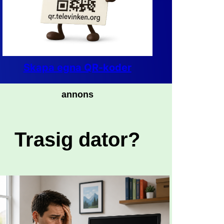
Skapa egna QR-koder
annons
Trasig dator?