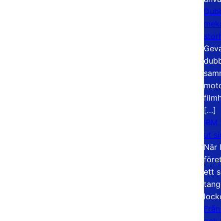
Dubb
meka
stor
Geva
dubb
samm
moto
film
[…]
IBM 
ut s
När 
före
ett 
tang
lock
Från
och