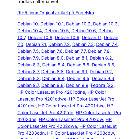
trådlösa alternativet.
9to5Linux Orginal artikel på Engelska
Debian 10. Debian 10.1
, 
Debian 10.2
, 
Debian 10.3
, 
Debian 10.4
, 
Debian 10.5
, 
Debian 10.6
, 
Debian
10.7
, 
Debian 10.8
, 
Debian 10.9
, 
Debian 11
, 
Debian
7.0
, 
Debian 7.1
, 
Debian 7.2
, 
Debian 7.3
, 
Debian 7.4
, 
Debian 7.5
, 
Debian 7.6
, 
Debian 7.7
, 
Debian 7.8
, 
Debian 7.9
, 
Debian 8.0
, 
Debian 8.1
, 
Debian 8.2
, 
Debian 8.3
, 
Debian 8.4
, 
Debian 8.5
, 
Debian 8.6
, 
Debian 8.7
, 
Debian 8.8
, 
Debian 9.1
, 
Debian 9.2
, 
Debian 9.3
, 
Debian 9.4
, 
Debian 9.5
, 
Debian 9.6
, 
Debian 9.7
, 
Debian 9.8
, 
Debian 9.9
, 
Fedora (22
, 
HP Color LaserJet Pro 4201cdne
, 
HP Color
LaserJet Pro 4201cdwe
, 
HP Color LaserJet Pro
4201dne
, 
HP Color LaserJet Pro 4201dwe
, 
HP
Color LaserJet Pro 4202dn
, 
HP Color LaserJet Pro
4202dne
, 
HP Color LaserJet Pro 4202dw
, 
HP
Color LaserJet Pro 4202dwe
, 
HP Color LaserJet
Pro 4203cdn
, 
HP Color LaserJet Pro 4203cdw
, 