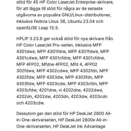
stöd för 45 HP Color LaserJet Enterprise-skrivare,
för att lägga till stöd för några av de senaste
utgåvorna av populära GNU/Linux-distributioner,
inklusive Fedora Linux 38, Ubuntu 23.04 och
openSUSE Leap 15.5.
HPLIP 3.23.8 ger också stöd för nya skrivare från
HP Color LaserJet Pro-serien, inklusive MFP
4301dwe, MFP 4301fdne, MFP 4301fdwe, MFP
4301cdwe, MFP 4301cfdne, MFP 4301cfdne,
MFP 4FP02, Mfdne 4FP02, Mfd 4, 4FP02
302fdwe, MFP 4302cdwe, MFP 4302fdn, MFP
4302fdw, MFP 4303dw, MFP 4303fdn, MFP
4303fdw, MFP 4303cdw, MFP 4303cfdn, MFP
4303cfdw, 4201dne, vi 4202dne, 4202dwe,
4202dn, 4202dw, 4203dn, 4203dw, 4203cdn
och 4203cdw.
Dessutom ger den stöd för HP DeskJet 2800 All-
in-One-skrivarserien, HP DeskJet 2800e All-in-
One-skrivarserien, HP DeskJet Ink Advantage