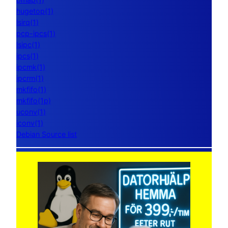
hugetop(1)
lsirq(1)
pcp-ipcs(1)
lsipc(1)
ipcs(1)
ipcmk(1)
ipcrm(1)
mkfifo(1)
mkfifo(1p)
uconv(1)
iconv(1)
Debian Source list