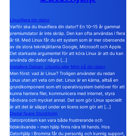
Linuxifiera din dator
Varför ska du linuxifiera din dator? En 10–15 år gammal
premiumdator är inte skräp. Den kan ofta användas i flera
år till. Med Linux får du ett system som är mer oberoende
av de stora teknikjättarna Google, Microsoft och Apple.
Det starkaste argumentet för att köra Linux är att du kan
använda din dator några […]
Installera Debian, Ubuntu eller Mint på din dator
Men först: vad är Linux? Troligen använder du redan
Linux utan att veta om det. Linux är en kärna, alltså en
grundkomponent som ett operativsystem behöver för att
kunna hantera filer, kommunicera med internet, styra
hårdvara och mycket annat. Det som gör Linux speciellt
är att det är släppt under en licens som gör att […]
Digital fixare Stockholm
Datorproblem kan vara både frustrerande och
tidskrävande – men hjälp finns nära till hands. Hos
Datorhjälp i Bromma får du personlig och kunnig support,