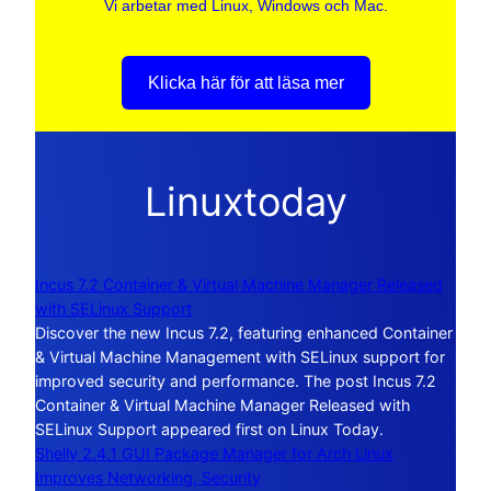
Vi arbetar med Linux, Windows och Mac.
Klicka här för att läsa mer
Linuxtoday
Incus 7.2 Container & Virtual Machine Manager Released
with SELinux Support
Discover the new Incus 7.2, featuring enhanced Container
& Virtual Machine Management with SELinux support for
improved security and performance. The post Incus 7.2
Container & Virtual Machine Manager Released with
SELinux Support appeared first on Linux Today.
Shelly 2.4.1 GUI Package Manager for Arch Linux
Improves Networking, Security