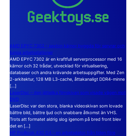
AMD EPYC 7302 – sexton kärnor byggda för servrar och
tunga arbetsstationer
AMD EPYC 7302 är en kraftfull serverprocessor med 16
kärnor och 32 trådar, utvecklad för virtualisering,
databaser och andra krävande arbetsuppgifter. Med Zen
2-arkitektur, 128 MB L3-cache, åttakanaligt DDR4-minne
[…]
LaserDisc – den jättelika filmskivan som visade vägen mot
DVD
LaserDisc var den stora, blanka videoskivan som lovade
bättre bild, bättre ljud och snabbare åtkomst än VHS.
Trots att formatet aldrig slog igenom på bred front blev
det en […]
HP ProBook 430 G4 – en arbetsdator från tiden före