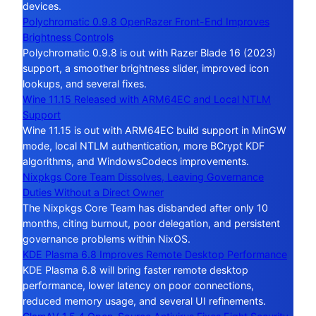
devices.
Polychromatic 0.9.8 OpenRazer Front-End Improves
Brightness Controls
Polychromatic 0.9.8 is out with Razer Blade 16 (2023)
support, a smoother brightness slider, improved icon
lookups, and several fixes.
Wine 11.15 Released with ARM64EC and Local NTLM
Support
Wine 11.15 is out with ARM64EC build support in MinGW
mode, local NTLM authentication, more BCrypt KDF
algorithms, and WindowsCodecs improvements.
Nixpkgs Core Team Dissolves, Leaving Governance
Duties Without a Direct Owner
The Nixpkgs Core Team has disbanded after only 10
months, citing burnout, poor delegation, and persistent
governance problems within NixOS.
KDE Plasma 6.8 Improves Remote Desktop Performance
KDE Plasma 6.8 will bring faster remote desktop
performance, lower latency on poor connections,
reduced memory usage, and several UI refinements.