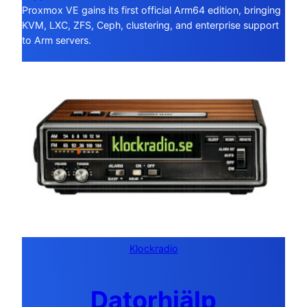
Proxmox VE gains its first official Arm64 edition, bringing
KVM, LXC, ZFS, Ceph, clustering, and enterprise support
to Arm servers.
Klockradio
Datorhjälp