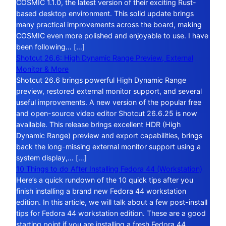
COSMIC 1.1.0, the latest version of their exciting Rust-
based desktop environment. This solid update brings
many practical improvements across the board, making
COSMIC even more polished and enjoyable to use. I have
been following… […]
Shotcut 26.6: High Dynamic Range Preview, External
Monitor & More
Shotcut 26.6 brings powerful High Dynamic Range
preview, restored external monitor support, and several
useful improvements. A new version of the popular free
and open-source video editor Shotcut 26.6.25 is now
available. This release brings excellent HDR (High
Dynamic Range) preview and export capabilities, brings
back the long-missing external monitor support using a
system display,… […]
10 Things to do After Installing Fedora 44 (Workstation)
Here’s a quick rundown of the 10 quick tips after you
finish installing a brand new Fedora 44 workstation
edition. In this article, we will talk about a few post-install
tips for Fedora 44 workstation edition. These are a good
starting point if you are installing a fresh Fedora 44