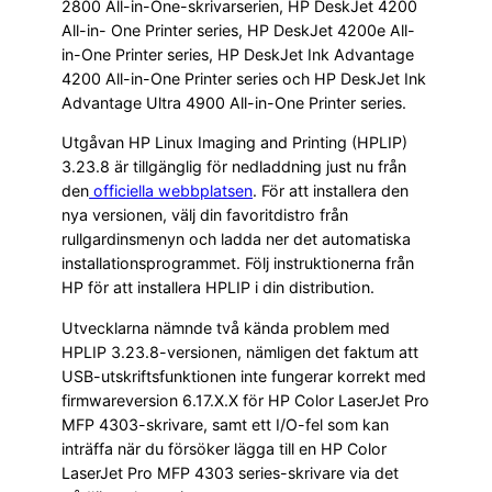
2800 All-in-One-skrivarserien, HP DeskJet 4200
All-in- One Printer series, HP DeskJet 4200e All-
in-One Printer series, HP DeskJet Ink Advantage
4200 All-in-One Printer series och HP DeskJet Ink
Advantage Ultra 4900 All-in-One Printer series.
Utgåvan HP Linux Imaging and Printing (HPLIP)
3.23.8 är tillgänglig för nedladdning just nu från
den
officiella webbplatsen
. För att installera den
nya versionen, välj din favoritdistro från
rullgardinsmenyn och ladda ner det automatiska
installationsprogrammet. Följ instruktionerna från
HP för att installera HPLIP i din distribution.
Utvecklarna nämnde två kända problem med
HPLIP 3.23.8-versionen, nämligen det faktum att
USB-utskriftsfunktionen inte fungerar korrekt med
firmwareversion 6.17.X.X för HP Color LaserJet Pro
MFP 4303-skrivare, samt ett I/O-fel som kan
inträffa när du försöker lägga till en HP Color
LaserJet Pro MFP 4303 series-skrivare via det