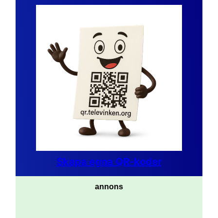
Skapa egna QR-koder
annons