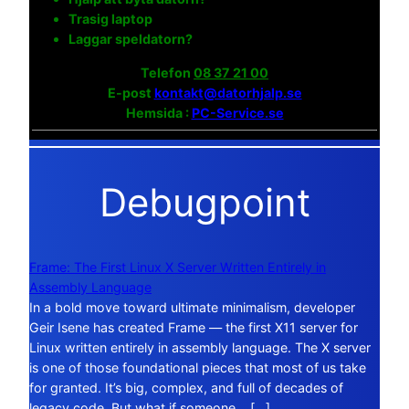
Trasig laptop
Laggar speldatorn?
Telefon
08 37 21 00
E-post
kontakt@datorhjalp.se
Hemsida :
PC-Service.se
Debugpoint
Frame: The First Linux X Server Written Entirely in
Assembly Language
In a bold move toward ultimate minimalism, developer
Geir Isene has created Frame — the first X11 server for
Linux written entirely in assembly language. The X server
is one of those foundational pieces that most of us take
for granted. It’s big, complex, and full of decades of
legacy code. But what if someone… […]