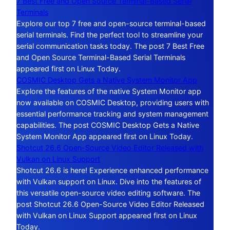
7 Best Free and Open Source Terminal-Based Serial
Terminals
Explore our top 7 free and open-source terminal-based
serial terminals. Find the perfect tool to streamline your
serial communication tasks today. The post 7 Best Free
and Open Source Terminal-Based Serial Terminals
appeared first on Linux Today.
COSMIC Desktop Gets a Native System Monitor App
Explore the features of the native System Monitor app
now available on COSMIC Desktop, providing users with
essential performance tracking and system management
capabilities. The post COSMIC Desktop Gets a Native
System Monitor App appeared first on Linux Today.
Shotcut 26.6 Open-Source Video Editor Released with
Vulkan on Linux Support
Shotcut 26.6 is here! Experience enhanced performance
with Vulkan support on Linux. Dive into the features of
this versatile open-source video editing software. The
post Shotcut 26.6 Open-Source Video Editor Released
with Vulkan on Linux Support appeared first on Linux
Today.