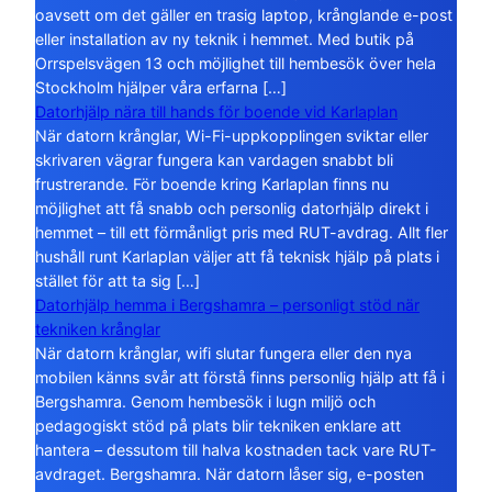
oavsett om det gäller en trasig laptop, krånglande e-post
eller installation av ny teknik i hemmet. Med butik på
Orrspelsvägen 13 och möjlighet till hembesök över hela
Stockholm hjälper våra erfarna […]
Datorhjälp nära till hands för boende vid Karlaplan
När datorn krånglar, Wi-Fi-uppkopplingen sviktar eller
skrivaren vägrar fungera kan vardagen snabbt bli
frustrerande. För boende kring Karlaplan finns nu
möjlighet att få snabb och personlig datorhjälp direkt i
hemmet – till ett förmånligt pris med RUT-avdrag. Allt fler
hushåll runt Karlaplan väljer att få teknisk hjälp på plats i
stället för att ta sig […]
Datorhjälp hemma i Bergshamra – personligt stöd när
tekniken krånglar
När datorn krånglar, wifi slutar fungera eller den nya
mobilen känns svår att förstå finns personlig hjälp att få i
Bergshamra. Genom hembesök i lugn miljö och
pedagogiskt stöd på plats blir tekniken enklare att
hantera – dessutom till halva kostnaden tack vare RUT-
avdraget. Bergshamra. När datorn låser sig, e-posten