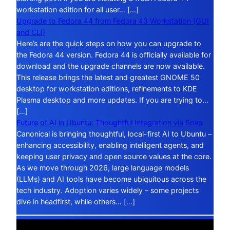
workstation edition for all user… […]
Upgrade to Fedora 44 from Fedora 43 Workstation (GUI
and CLI)
Here’s are the quick steps on how you can upgrade to
the Fedora 44 version. Fedora 44 is officially available for
download and the upgrade channels are now available.
This release brings the latest and greatest GNOME 50
desktop for workstation editions, refinements to KDE
Plasma desktop and more updates. If you are trying to…
[…]
Future of AI in Ubuntu: Thoughtful Integration via Snap
Canonical is bringing thoughtful, local-first AI to Ubuntu –
enhancing accessibility, enabling intelligent agents, and
keeping user privacy and open source values at the core.
As we move through 2026, large language models
(LLMs) and AI tools have become ubiquitous across the
tech industry. Adoption varies widely – some projects
dive in headfirst, while others… […]