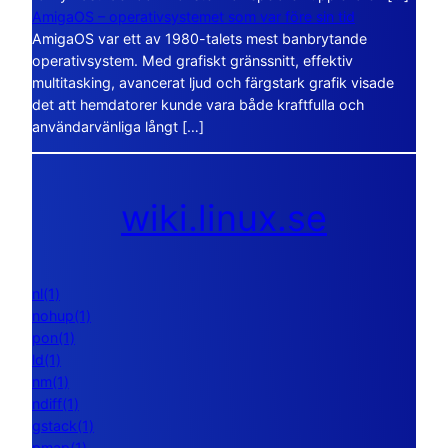
AmigaOS – operativsystemet som var före sin tid
AmigaOS var ett av 1980-talets mest banbrytande
operativsystem. Med grafiskt gränssnitt, effektiv
multitasking, avancerat ljud och färgstark grafik visade
det att hemdatorer kunde vara både kraftfulla och
användarvänliga långt […]
wiki.linux.se
nl(1)
nohup(1)
pon(1)
ld(1)
nm(1)
ndiff(1)
gstack(1)
pmap(1)