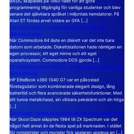
BASIC skapades på 1960-talet för att göra
programmering tillgänglig för vanliga studenter och blev
senare det självklara språket i miljontals hemdatorer. På
Atari ST fördes arvet vidare av GFA […]
Commodore DOS – operativsystemet som bodde i
diskettstationen
När Commodore 64 läste en diskett var det inte bara
datorn som arbetade. Diskettstationen hade nämligen en
egen processor, ett eget minne och ett eget
operativsystem. Commodore DOS gjorde […]
HP EliteBook x360 1040 G7 – en lyxig företagsdator med
lång batteritid
HP EliteBook x360 1040 G7 var en påkostad
företagsdator som kombinerade elegant design, lång
batteritid och flera avancerade säkerhetsfunktioner. Med
sitt tunna metallchassi, sin vikbara pekskärm och sin höga
[…]
Skool Daze – spelet som gjorde skolan till ett öppet kaos
När Skool Daze släpptes 1984 till ZX Spectrum var det
något helt annat än de flesta spel på marknaden. I stället
för rymdstrider och monster fick spelaren uppleva en […]