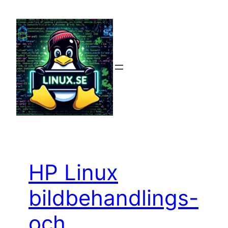
Hoppa
till
innehåll
HP Linux
bildbehandlings-
och