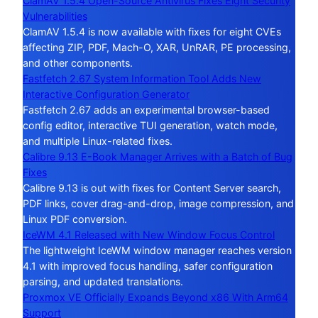
ClamAV 1.5.4 Open-Source Antivirus Fixes Eight Security
Vulnerabilities
ClamAV 1.5.4 is now available with fixes for eight CVEs
affecting ZIP, PDF, Mach-O, XAR, UnRAR, PE processing,
and other components.
Fastfetch 2.67 System Information Tool Adds New
Interactive Configuration Generator
Fastfetch 2.67 adds an experimental browser-based
config editor, interactive TUI generation, watch mode,
and multiple Linux-related fixes.
Calibre 9.13 E-Book Manager Arrives with a Batch of Bug
Fixes
Calibre 9.13 is out with fixes for Content Server search,
PDF links, cover drag-and-drop, image compression, and
Linux PDF conversion.
IceWM 4.1 Released with New Window Focus Control
The lightweight IceWM window manager reaches version
4.1 with improved focus handling, safer configuration
parsing, and updated translations.
Proxmox VE Officially Expands Beyond x86 With Arm64
Support