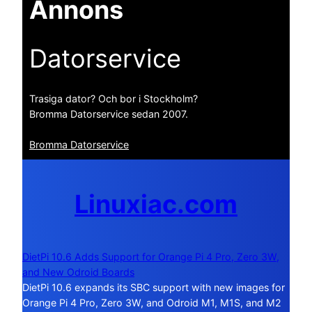
Annons
Datorservice
Trasiga dator? Och bor i Stockholm?
Bromma Datorservice sedan 2007.
Bromma Datorservice
Linuxiac.com
DietPi 10.6 Adds Support for Orange Pi 4 Pro, Zero 3W,
and New Odroid Boards
DietPi 10.6 expands its SBC support with new images for
Orange Pi 4 Pro, Zero 3W, and Odroid M1, M1S, and M2