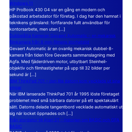
Windows 11
HP ProBook 430 G4 var en gång en modern och
påkostad arbetsdator för företag. I dag har den hamnat i
teknikens gränsland: fortfarande fullt användbar för
kontorsarbete, men utan […]
Dubbelåtta Kameran Gevaert Automatic – en mekanisk
filmkamera från 8 mm-filmens storhetstid
Gevaert Automatic är en ovanlig mekanisk dubbel-8-
kamera från tiden före Gevaerts sammanslagning med
Agfa. Med fjäderdriven motor, utbytbart Steinheil-
objektiv och filmhastigheter på upp till 32 bilder per
sekund är […]
IBM ThinkPad 701 – den lilla datorn som vecklade ut sina
vingar
När IBM lanserade ThinkPad 701 år 1995 löste företaget
problemet med små bärbara datorer på ett spektakulärt
sätt. Datorns delade tangentbord vecklade automatiskt ut
sig när locket öppnades och […]
Från stordator till Atari ST – historien om BASIC och GFA
BASIC