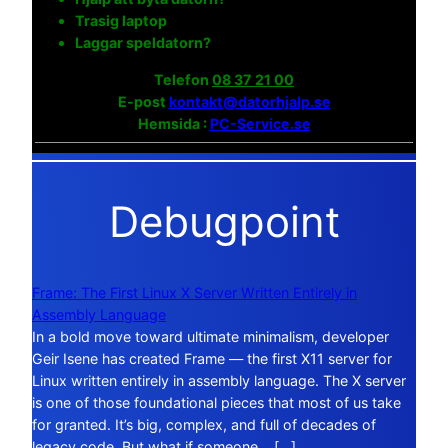
Trasig laptop
Laggar speldatorn?
Telefon
08 37 21 00
E-post
kontakt@datorhjalp.se
Hemsida :
PC-Service.se
Debugpoint
Frame: The First Linux X Server Written Entirely in
Assembly Language
In a bold move toward ultimate minimalism, developer
Geir Isene has created Frame — the first X11 server for
Linux written entirely in assembly language. The X server
is one of those foundational pieces that most of us take
for granted. It’s big, complex, and full of decades of
legacy code. But what if someone… […]