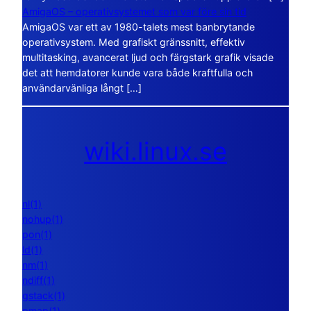
AmigaOS – operativsystemet som var före sin tid
AmigaOS var ett av 1980-talets mest banbrytande
operativsystem. Med grafiskt gränssnitt, effektiv
multitasking, avancerat ljud och färgstark grafik visade
det att hemdatorer kunde vara både kraftfulla och
användarvänliga långt […]
wiki.linux.se
nl(1)
nohup(1)
pon(1)
ld(1)
nm(1)
ndiff(1)
gstack(1)
pmap(1)