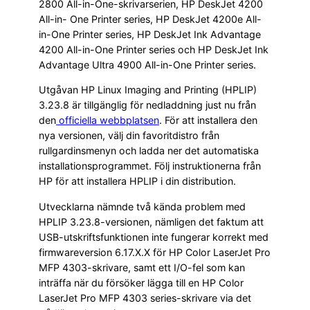
2800 All-in-One-skrivarserien, HP DeskJet 4200
All-in- One Printer series, HP DeskJet 4200e All-
in-One Printer series, HP DeskJet Ink Advantage
4200 All-in-One Printer series och HP DeskJet Ink
Advantage Ultra 4900 All-in-One Printer series.
Utgåvan HP Linux Imaging and Printing (HPLIP)
3.23.8 är tillgänglig för nedladdning just nu från
den
officiella webbplatsen
. För att installera den
nya versionen, välj din favoritdistro från
rullgardinsmenyn och ladda ner det automatiska
installationsprogrammet. Följ instruktionerna från
HP för att installera HPLIP i din distribution.
Utvecklarna nämnde två kända problem med
HPLIP 3.23.8-versionen, nämligen det faktum att
USB-utskriftsfunktionen inte fungerar korrekt med
firmwareversion 6.17.X.X för HP Color LaserJet Pro
MFP 4303-skrivare, samt ett I/O-fel som kan
inträffa när du försöker lägga till en HP Color
LaserJet Pro MFP 4303 series-skrivare via det