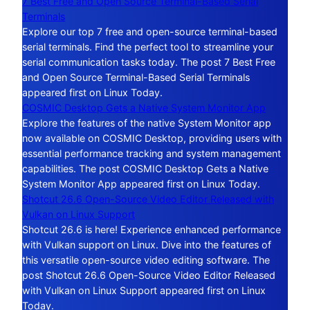
7 Best Free and Open Source Terminal-Based Serial
Terminals
Explore our top 7 free and open-source terminal-based
serial terminals. Find the perfect tool to streamline your
serial communication tasks today. The post 7 Best Free
and Open Source Terminal-Based Serial Terminals
appeared first on Linux Today.
COSMIC Desktop Gets a Native System Monitor App
Explore the features of the native System Monitor app
now available on COSMIC Desktop, providing users with
essential performance tracking and system management
capabilities. The post COSMIC Desktop Gets a Native
System Monitor App appeared first on Linux Today.
Shotcut 26.6 Open-Source Video Editor Released with
Vulkan on Linux Support
Shotcut 26.6 is here! Experience enhanced performance
with Vulkan support on Linux. Dive into the features of
this versatile open-source video editing software. The
post Shotcut 26.6 Open-Source Video Editor Released
with Vulkan on Linux Support appeared first on Linux
Today.