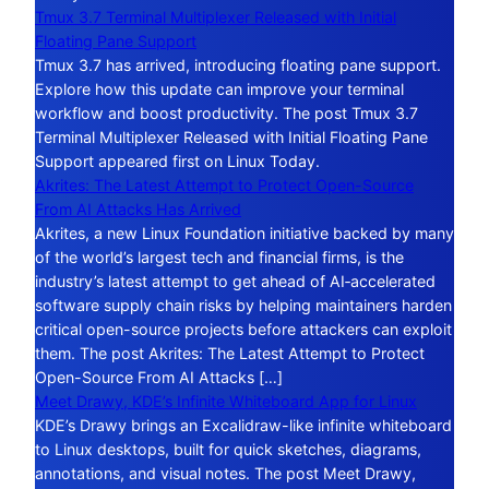
Tmux 3.7 Terminal Multiplexer Released with Initial
Floating Pane Support
Tmux 3.7 has arrived, introducing floating pane support.
Explore how this update can improve your terminal
workflow and boost productivity. The post Tmux 3.7
Terminal Multiplexer Released with Initial Floating Pane
Support appeared first on Linux Today.
Akrites: The Latest Attempt to Protect Open-Source
From AI Attacks Has Arrived
Akrites, a new Linux Foundation initiative backed by many
of the world’s largest tech and financial firms, is the
industry’s latest attempt to get ahead of AI‑accelerated
software supply chain risks by helping maintainers harden
critical open-source projects before attackers can exploit
them. The post Akrites: The Latest Attempt to Protect
Open-Source From AI Attacks […]
Meet Drawy, KDE’s Infinite Whiteboard App for Linux
KDE’s Drawy brings an Excalidraw-like infinite whiteboard
to Linux desktops, built for quick sketches, diagrams,
annotations, and visual notes. The post Meet Drawy,