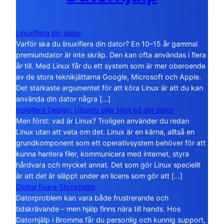
Linuxifiera din dator
Varför ska du linuxifiera din dator? En 10–15 år gammal
premiumdator är inte skräp. Den kan ofta användas i flera
år till. Med Linux får du ett system som är mer oberoende
av de stora teknikjättarna Google, Microsoft och Apple.
Det starkaste argumentet för att köra Linux är att du kan
använda din dator några […]
Installera Debian, Ubuntu eller Mint på din dator
Men först: vad är Linux? Troligen använder du redan
Linux utan att veta om det. Linux är en kärna, alltså en
grundkomponent som ett operativsystem behöver för att
kunna hantera filer, kommunicera med internet, styra
hårdvara och mycket annat. Det som gör Linux speciellt
är att det är släppt under en licens som gör att […]
Digital fixare Stockholm
Datorproblem kan vara både frustrerande och
tidskrävande – men hjälp finns nära till hands. Hos
Datorhjälp i Bromma får du personlig och kunnig support,