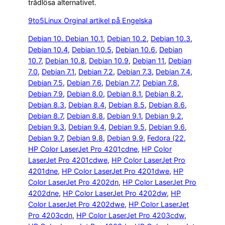
trådlösa alternativet.
9to5Linux Orginal artikel på Engelska
Debian 10. Debian 10.1
, 
Debian 10.2
, 
Debian 10.3
, 
Debian 10.4
, 
Debian 10.5
, 
Debian 10.6
, 
Debian
10.7
, 
Debian 10.8
, 
Debian 10.9
, 
Debian 11
, 
Debian
7.0
, 
Debian 7.1
, 
Debian 7.2
, 
Debian 7.3
, 
Debian 7.4
, 
Debian 7.5
, 
Debian 7.6
, 
Debian 7.7
, 
Debian 7.8
, 
Debian 7.9
, 
Debian 8.0
, 
Debian 8.1
, 
Debian 8.2
, 
Debian 8.3
, 
Debian 8.4
, 
Debian 8.5
, 
Debian 8.6
, 
Debian 8.7
, 
Debian 8.8
, 
Debian 9.1
, 
Debian 9.2
, 
Debian 9.3
, 
Debian 9.4
, 
Debian 9.5
, 
Debian 9.6
, 
Debian 9.7
, 
Debian 9.8
, 
Debian 9.9
, 
Fedora (22
, 
HP Color LaserJet Pro 4201cdne
, 
HP Color
LaserJet Pro 4201cdwe
, 
HP Color LaserJet Pro
4201dne
, 
HP Color LaserJet Pro 4201dwe
, 
HP
Color LaserJet Pro 4202dn
, 
HP Color LaserJet Pro
4202dne
, 
HP Color LaserJet Pro 4202dw
, 
HP
Color LaserJet Pro 4202dwe
, 
HP Color LaserJet
Pro 4203cdn
, 
HP Color LaserJet Pro 4203cdw
, 