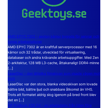
AMD EPYC 7302 – sexton kärnor byggda för servrar och
tunga arbetsstationer
AMD EPYC 7302 är en kraftfull serverprocessor med 16
kärnor och 32 trådar, utvecklad för virtualisering,
databaser och andra krävande arbetsuppgifter. Med Zen
2-arkitektur, 128 MB L3-cache, åttakanaligt DDR4-minne
[…]
LaserDisc – den jättelika filmskivan som visade vägen mot
DVD
LaserDisc var den stora, blanka videoskivan som lovade
bättre bild, bättre ljud och snabbare åtkomst än VHS.
Trots att formatet aldrig slog igenom på bred front blev
det en […]
HP ProBook 430 G4 – en arbetsdator från tiden före