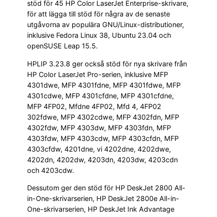
stöd för 45 HP Color LaserJet Enterprise-skrivare,
för att lägga till stöd för några av de senaste
utgåvorna av populära GNU/Linux-distributioner,
inklusive Fedora Linux 38, Ubuntu 23.04 och
openSUSE Leap 15.5.
HPLIP 3.23.8 ger också stöd för nya skrivare från
HP Color LaserJet Pro-serien, inklusive MFP
4301dwe, MFP 4301fdne, MFP 4301fdwe, MFP
4301cdwe, MFP 4301cfdne, MFP 4301cfdne,
MFP 4FP02, Mfdne 4FP02, Mfd 4, 4FP02
302fdwe, MFP 4302cdwe, MFP 4302fdn, MFP
4302fdw, MFP 4303dw, MFP 4303fdn, MFP
4303fdw, MFP 4303cdw, MFP 4303cfdn, MFP
4303cfdw, 4201dne, vi 4202dne, 4202dwe,
4202dn, 4202dw, 4203dn, 4203dw, 4203cdn
och 4203cdw.
Dessutom ger den stöd för HP DeskJet 2800 All-
in-One-skrivarserien, HP DeskJet 2800e All-in-
One-skrivarserien, HP DeskJet Ink Advantage