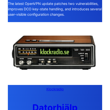
The latest OpenVPN update patches two vulnerabilities,
improves DCO key-state handling, and introduces several
user-visible configuration changes.
Klockradio
Datorhjälp