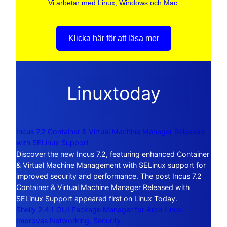
Vi arbetar med Linux, Windows och Mac.
Klicka här för att läsa mer
Linuxtoday
Incus 7.2 Container & Virtual Machine Manager Released
with SELinux Support
Discover the new Incus 7.2, featuring enhanced Container
& Virtual Machine Management with SELinux support for
improved security and performance. The post Incus 7.2
Container & Virtual Machine Manager Released with
SELinux Support appeared first on Linux Today.
Shelly 2.4.1 GUI Package Manager for Arch Linux
Improves Networking, Security