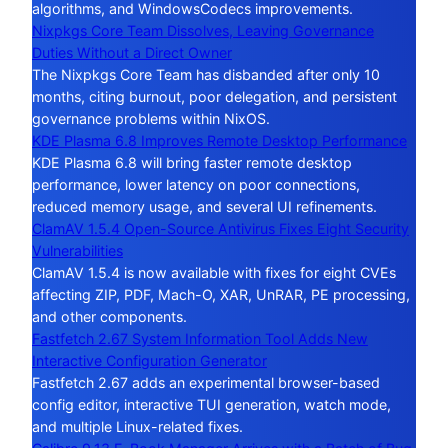
algorithms, and WindowsCodecs improvements.
Nixpkgs Core Team Dissolves, Leaving Governance
Duties Without a Direct Owner
The Nixpkgs Core Team has disbanded after only 10
months, citing burnout, poor delegation, and persistent
governance problems within NixOS.
KDE Plasma 6.8 Improves Remote Desktop Performance
KDE Plasma 6.8 will bring faster remote desktop
performance, lower latency on poor connections,
reduced memory usage, and several UI refinements.
ClamAV 1.5.4 Open-Source Antivirus Fixes Eight Security
Vulnerabilities
ClamAV 1.5.4 is now available with fixes for eight CVEs
affecting ZIP, PDF, Mach-O, XAR, UnRAR, PE processing,
and other components.
Fastfetch 2.67 System Information Tool Adds New
Interactive Configuration Generator
Fastfetch 2.67 adds an experimental browser-based
config editor, interactive TUI generation, watch mode,
and multiple Linux-related fixes.