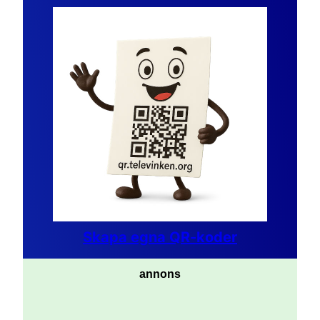
Skapa egna QR-koder
annons