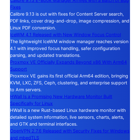
Calibre 9.13 E-Book Manager Arrives with a Batch of Bug
Fixes
Calibre 9.13 is out with fixes for Content Server search,
PDF links, cover drag-and-drop, image compression, and
Linux PDF conversion.
IceWM 4.1 Released with New Window Focus Control
The lightweight IceWM window manager reaches version
4.1 with improved focus handling, safer configuration
parsing, and updated translations.
Proxmox VE Officially Expands Beyond x86 With Arm64
Support
Proxmox VE gains its first official Arm64 edition, bringing
KVM, LXC, ZFS, Ceph, clustering, and enterprise support
to Arm servers.
HWall Is a Promising New Hardware Monitor Built
Specifically for Linux
HWall is a new Rust-based Linux hardware monitor with
detailed system information, live sensors, charts, alerts,
and GTK and terminal interfaces.
OpenVPN 2.7.6 Released with Security Fixes for Windows
and mbedTLS