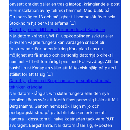
oavsett om det gäller en trasig laptop, krånglande e-post
eller installation av ny teknik i hemmet. Med butik på
Orrspelsvägen 13 och möjlighet till hembesök över hela
Stockholm hjälper våra erfarna […]
Datorhjälp nära till hands för boende vid Karlaplan
När datorn krånglar, Wi-Fi-uppkopplingen sviktar eller
skrivaren vägrar fungera kan vardagen snabbt bli
frustrerande. För boende kring Karlaplan finns nu
möjlighet att få snabb och personlig datorhjälp direkt i
hemmet – till ett förmånligt pris med RUT-avdrag. Allt fler
hushåll runt Karlaplan väljer att få teknisk hjälp på plats i
stället för att ta sig […]
Datorhjälp hemma i Bergshamra – personligt stöd när
tekniken krånglar
När datorn krånglar, wifi slutar fungera eller den nya
mobilen känns svår att förstå finns personlig hjälp att få i
Bergshamra. Genom hembesök i lugn miljö och
pedagogiskt stöd på plats blir tekniken enklare att
hantera – dessutom till halva kostnaden tack vare RUT-
avdraget. Bergshamra. När datorn låser sig, e-posten