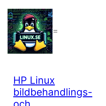
Hoppa
till
innehåll
HP Linux
bildbehandlings-
och