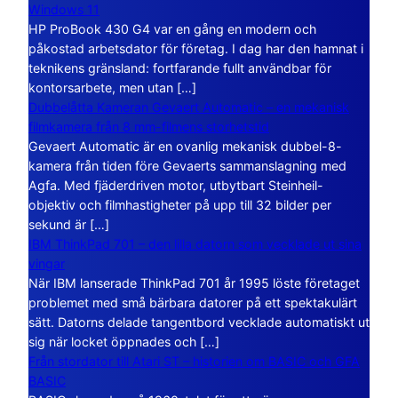
Windows 11
HP ProBook 430 G4 var en gång en modern och
påkostad arbetsdator för företag. I dag har den hamnat i
teknikens gränsland: fortfarande fullt användbar för
kontorsarbete, men utan […]
Dubbelåtta Kameran Gevaert Automatic – en mekanisk
filmkamera från 8 mm-filmens storhetstid
Gevaert Automatic är en ovanlig mekanisk dubbel-8-
kamera från tiden före Gevaerts sammanslagning med
Agfa. Med fjäderdriven motor, utbytbart Steinheil-
objektiv och filmhastigheter på upp till 32 bilder per
sekund är […]
IBM ThinkPad 701 – den lilla datorn som vecklade ut sina
vingar
När IBM lanserade ThinkPad 701 år 1995 löste företaget
problemet med små bärbara datorer på ett spektakulärt
sätt. Datorns delade tangentbord vecklade automatiskt ut
sig när locket öppnades och […]
Från stordator till Atari ST – historien om BASIC och GFA
BASIC