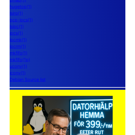
hugetop(1)
lsirq(1)
pcp-ipcs(1)
lsipc(1)
ipcs(1)
ipcmk(1)
ipcrm(1)
mkfifo(1)
mkfifo(1p)
uconv(1)
iconv(1)
Debian Source list