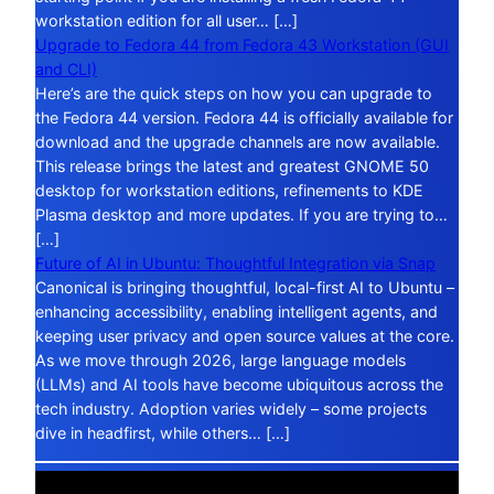
workstation edition for all user… […]
Upgrade to Fedora 44 from Fedora 43 Workstation (GUI
and CLI)
Here’s are the quick steps on how you can upgrade to
the Fedora 44 version. Fedora 44 is officially available for
download and the upgrade channels are now available.
This release brings the latest and greatest GNOME 50
desktop for workstation editions, refinements to KDE
Plasma desktop and more updates. If you are trying to…
[…]
Future of AI in Ubuntu: Thoughtful Integration via Snap
Canonical is bringing thoughtful, local-first AI to Ubuntu –
enhancing accessibility, enabling intelligent agents, and
keeping user privacy and open source values at the core.
As we move through 2026, large language models
(LLMs) and AI tools have become ubiquitous across the
tech industry. Adoption varies widely – some projects
dive in headfirst, while others… […]