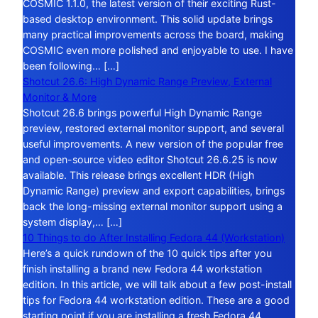
COSMIC 1.1.0, the latest version of their exciting Rust-
based desktop environment. This solid update brings
many practical improvements across the board, making
COSMIC even more polished and enjoyable to use. I have
been following… […]
Shotcut 26.6: High Dynamic Range Preview, External
Monitor & More
Shotcut 26.6 brings powerful High Dynamic Range
preview, restored external monitor support, and several
useful improvements. A new version of the popular free
and open-source video editor Shotcut 26.6.25 is now
available. This release brings excellent HDR (High
Dynamic Range) preview and export capabilities, brings
back the long-missing external monitor support using a
system display,… […]
10 Things to do After Installing Fedora 44 (Workstation)
Here’s a quick rundown of the 10 quick tips after you
finish installing a brand new Fedora 44 workstation
edition. In this article, we will talk about a few post-install
tips for Fedora 44 workstation edition. These are a good
starting point if you are installing a fresh Fedora 44