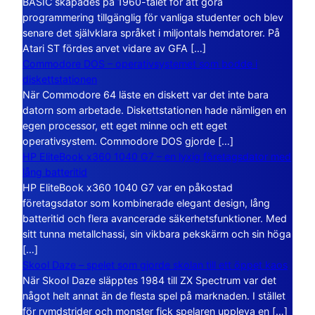
BASIC skapades på 1960-talet för att göra
programmering tillgänglig för vanliga studenter och blev
senare det självklara språket i miljontals hemdatorer. På
Atari ST fördes arvet vidare av GFA […]
Commodore DOS – operativsystemet som bodde i
diskettstationen
När Commodore 64 läste en diskett var det inte bara
datorn som arbetade. Diskettstationen hade nämligen en
egen processor, ett eget minne och ett eget
operativsystem. Commodore DOS gjorde […]
HP EliteBook x360 1040 G7 – en lyxig företagsdator med
lång batteritid
HP EliteBook x360 1040 G7 var en påkostad
företagsdator som kombinerade elegant design, lång
batteritid och flera avancerade säkerhetsfunktioner. Med
sitt tunna metallchassi, sin vikbara pekskärm och sin höga
[…]
Skool Daze – spelet som gjorde skolan till ett öppet kaos
När Skool Daze släpptes 1984 till ZX Spectrum var det
något helt annat än de flesta spel på marknaden. I stället
för rymdstrider och monster fick spelaren uppleva en […]