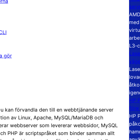
erna
serv
AMD 
med 
virt
CLI
arbe
L3-c
Lase
a gör
väg
Lase
lova
åtko
igen
HP P
före
Du kan förvandla den till en webbtjänande server
HP P
ation av Linux, Apache, MySQL/MariaDB och
påko
gerar webbserver som levererar webbsidor, MySQL
hamn
och PHP är scriptspråket som binder samman allt
anvä