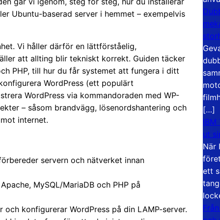
n går vi igenom, steg för steg, hur du installerar
Dubb
ller Ubuntu-baserad server i hemmet – exempelvis
meka
stor
t. Vi håller därför en lättförståelig,
Geva
ler att allting blir tekniskt korrekt. Guiden täcker
dubb
h PHP, till hur du får systemet att fungera i ditt
samm
h konfigurera WordPress (ett populärt
moto
inistrera WordPress via kommandoraden med WP-
film
pekter – såsom brandvägg, lösenordshantering och
[…]
mot internet.
IBM 
ut s
När 
före
örbereder servern och nätverket innan
ett 
tang
av Apache, MySQL/MariaDB och PHP på
lock
Från
r och konfigurerar WordPress på din LAMP-server.
och