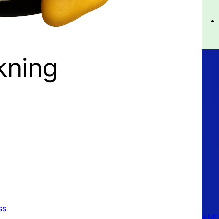
kning
ss
AMD 