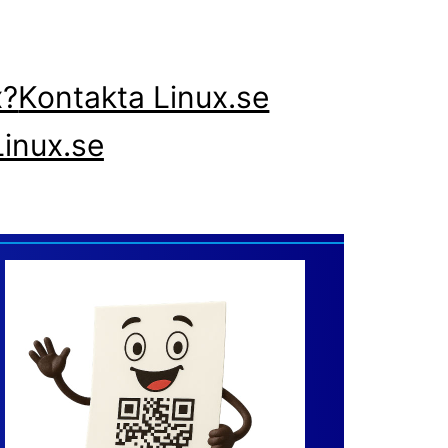
x?
Kontakta Linux.se
inux.se