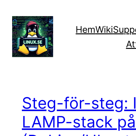
Hoppa
till
innehåll
Hem
Wiki
Supp
At
Steg-för-steg: 
LAMP-stack p