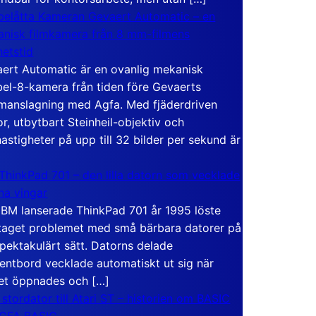
elåtta Kameran Gevaert Automatic – en
nisk filmkamera från 8 mm-filmens
hetstid
ert Automatic är en ovanlig mekanisk
el-8-kamera från tiden före Gevaerts
anslagning med Agfa. Med fjäderdriven
r, utbytbart Steinheil-objektiv och
hastigheter på upp till 32 bilder per sekund är
ThinkPad 701 – den lilla datorn som vecklade
ina vingar
IBM lanserade ThinkPad 701 år 1995 löste
taget problemet med små bärbara datorer på
spektakulärt sätt. Datorns delade
entbord vecklade automatiskt ut sig när
et öppnades och […]
 stordator till Atari ST – historien om BASIC
 GFA BASIC