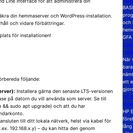
ine Interface för att administrera din
BASI
prog
äkra din hemmaserver och WordPress-installation.
och 
håll och vidare förbättringar.
hemd
plats för installationen!
GFA
Com
i di
När 
bara
näml
förbereda följande:
ett 
gjor
erver):
Installera gärna den senaste LTS-versionen
HP E
se på datorn du vill använda som server. Se till
före
e && sudo apt upgrade) och att du har
HP E
ändarkonto.
före
sluten till ditt lokala nätverk, helst via kabel för
lång
(t.ex. 192.168.x.y) – du kan hitta den genom