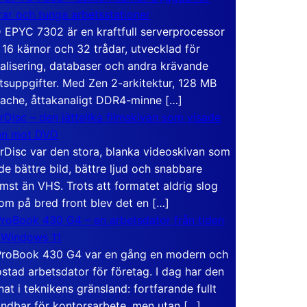
rar och tunga arbetsstationer
EPYC 7302 är en kraftfull serverprocessor
16 kärnor och 32 trådar, utvecklad för
ualisering, databaser och andra krävande
tsuppgifter. Med Zen 2-arkitektur, 128 MB
ache, åttakanaligt DDR4-minne […]
rDisc – den jättelika filmskivan som visade
en mot DVD
rDisc var den stora, blanka videoskivan som
de bättre bild, bättre ljud och snabbare
mst än VHS. Trots att formatet aldrig slog
om på bred front blev det en […]
roBook 430 G4 – en arbetsdator från tiden
 Windows 11
roBook 430 G4 var en gång en modern och
stad arbetsdator för företag. I dag har den
at i teknikens gränsland: fortfarande fullt
ndbar för kontorsarbete, men utan […]