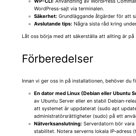
WP-CLI:
Användning av WordPress Command L
WordPress-sajt via terminalen.
Säkerhet:
Grundläggande åtgärder för att s
Avslutande tips:
Några sista råd kring under
Låt oss börja med att säkerställa att allting är på 
Förberedelser
Innan vi ger oss in på installationen, behöver du 
En dator med Linux (Debian eller Ubuntu S
av Ubuntu Server eller en stabil Debian-relea
att systemet är uppdaterat (sudo apt updat
administratörsrättigheter (sudo) på ett anv
Nätverksanslutning:
Serverdatorn bör vara an
stabilitet. Notera serverns lokala IP-adress 