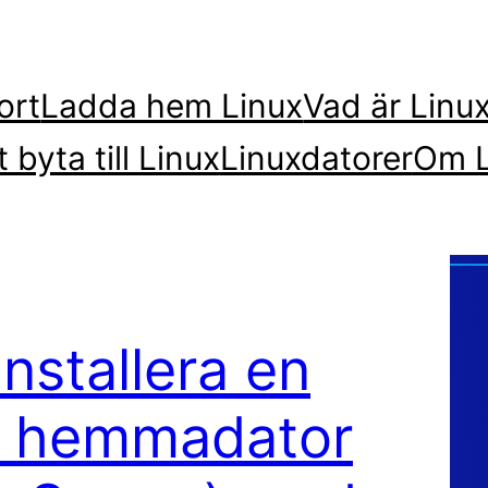
ort
Ladda hem Linux
Vad är Linu
t byta till Linux
Linuxdatorer
Om L
Installera en
å hemmadator