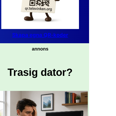
Skapa egna QR-koder
annons
Trasig dator?