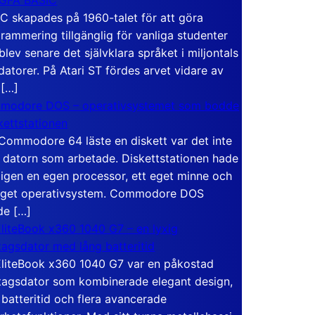
C skapades på 1960-talet för att göra
rammering tillgänglig för vanliga studenter
blev senare det självklara språket i miljontals
atorer. På Atari ST fördes arvet vidare av
 […]
modore DOS – operativsystemet som bodde
skettstationen
Commodore 64 läste en diskett var det inte
 datorn som arbetade. Diskettstationen hade
igen en egen processor, ett eget minne och
eget operativsystem. Commodore DOS
de […]
liteBook x360 1040 G7 – en lyxig
tagsdator med lång batteritid
liteBook x360 1040 G7 var en påkostad
tagsdator som kombinerade elegant design,
 batteritid och flera avancerade