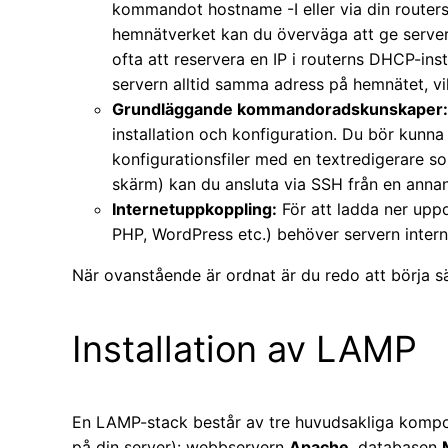
kommandot hostname -I eller via din routers
hemnätverket kan du överväga att ge servern
ofta att reservera en IP i routerns DHCP-ins
servern alltid samma adress på hemnätet, vilk
Grundläggande kommandoradskunskaper:
installation och konfiguration. Du bör kun
konfigurationsfiler med en textredigerare s
skärm) kan du ansluta via SSH från en annan
Internetuppkoppling:
För att ladda ner up
PHP, WordPress etc.) behöver servern intern
När ovanstående är ordnat är du redo att börja s
Installation av LAMP
En LAMP-stack består av tre huvudsakliga kompon
på din server): webbservern
Apache
, databasen