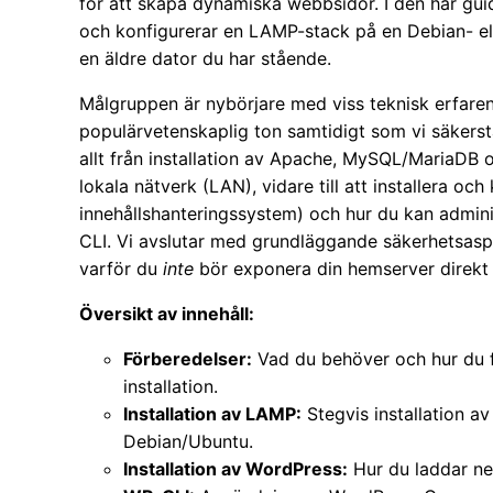
för att skapa dynamiska webbsidor. I den här guide
och konfigurerar en LAMP-stack på en Debian- e
en äldre dator du har stående.
Målgruppen är nybörjare med viss teknisk erfarenhe
populärvetenskaplig ton samtidigt som vi säkerstäl
allt från installation av Apache, MySQL/MariaDB oc
lokala nätverk (LAN), vidare till att installera oc
innehållshanteringssystem) och hur du kan adm
CLI. Vi avslutar med grundläggande säkerhetsas
varför du
inte
bör exponera din hemserver direkt 
Översikt av innehåll:
Förberedelser:
Vad du behöver och hur du f
installation.
Installation av LAMP:
Stegvis installation 
Debian/Ubuntu.
Installation av WordPress:
Hur du laddar ne