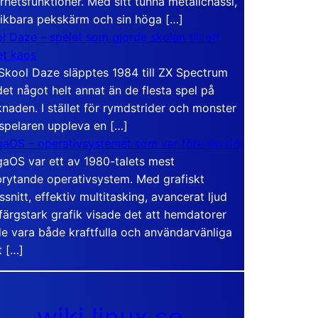
rhetsfunktioner. Med sitt tunna metallchassi,
vikbara pekskärm och sin höga […]
l Daze – spelet som gjorde skolan till ett
t kaos
Skool Daze släpptes 1984 till ZX Spectrum
det något helt annat än de flesta spel på
naden. I stället för rymdstrider och monster
 spelaren uppleva en […]
aOS – operativsystemet som var före sin tid
aOS var ett av 1980-talets mest
rytande operativsystem. Med grafiskt
ssnitt, effektiv multitasking, avancerat ljud
färgstark grafik visade det att hemdatorer
e vara både kraftfulla och användarvänliga
t […]
wiki.linux.se