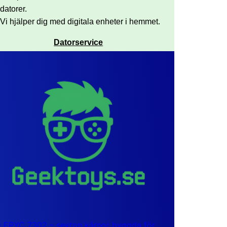
datorer.
Vi hjälper dig med digitala enheter i hemmet.
Datorservice
EPYC 7302 – sexton kärnor byggda för