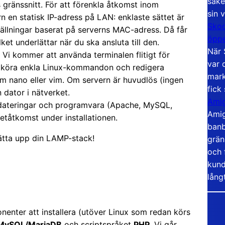
säke
 gränssnitt. För att förenkla åtkomst inom
sin 
 en statisk IP-adress på LAN: enklaste sättet är
Skoo
tällningar baserat på serverns MAC-adress. Då får
öppe
et underlättar när du ska ansluta till den.
När 
Vi kommer att använda terminalen flitigt för
var 
na köra enkla Linux-kommandon och redigera
mark
om nano eller vim. Om servern är huvudlös (ingen
fick
 dator i nätverket.
Amig
pdateringar och programvara (Apache, MySQL,
Amig
etåtkomst under installationen.
banb
ätta upp din LAMP-stack!
grän
och 
kund
lång
enter att installera (utöver Linux som redan körs
MySQL/MariaDB
och scriptspråket
PHP
. Vi går