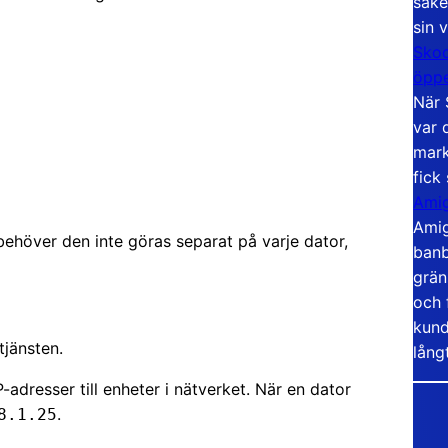
säke
sin 
Skoo
öppe
När 
var 
mark
fick
Amig
Amig
ehöver den inte göras separat på varje dator,
banb
grän
och 
kund
tjänsten.
lång
adresser till enheter i nätverket. När en dator
.
8.1.25