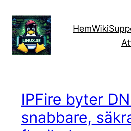
Hoppa
till
innehåll
Hem
Wiki
Supp
At
IPFire byter D
snabbare, säkr