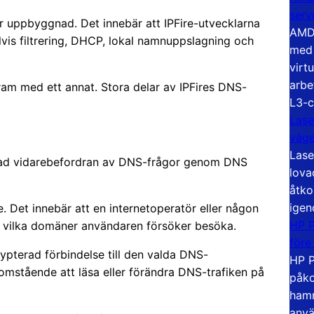
serv
 uppbyggnad. Det innebär att IPFire-utvecklarna
AMD 
vis filtrering, DHCP, lokal namnuppslagning och
med 
virt
arbe
gram med ett annat. Stora delar av IPFires DNS-
L3-c
Lase
väg
Lase
terad vidarebefordran av DNS-frågor genom DNS
lova
åtko
igen
. Det innebär att en internetoperatör eller någon
HP P
se vilka domäner användaren försöker besöka.
före
pterad förbindelse till den valda DNS-
HP P
tomstående att läsa eller förändra DNS-trafiken på
påko
hamn
anvä