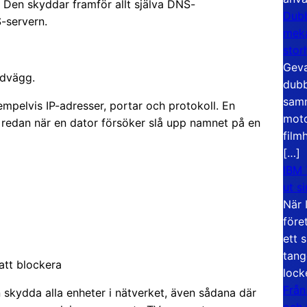
k. Den skyddar framför allt själva DNS-
Dubb
-servern.
meka
stor
Geva
ndvägg.
dubb
samm
empelvis IP-adresser, portar och protokoll. En
moto
 redan när en dator försöker slå upp namnet på en
film
[…]
IBM 
ut s
När 
före
ett 
tang
att blockera
lock
Från
en skydda alla enheter i nätverket, även sådana där
och