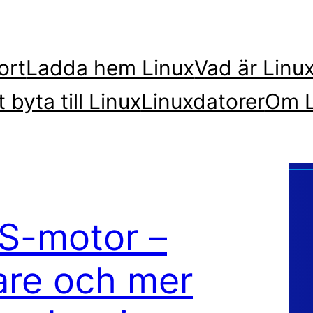
ort
Ladda hem Linux
Vad är Linu
t byta till Linux
Linuxdatorer
Om L
NS-motor –
are och mer