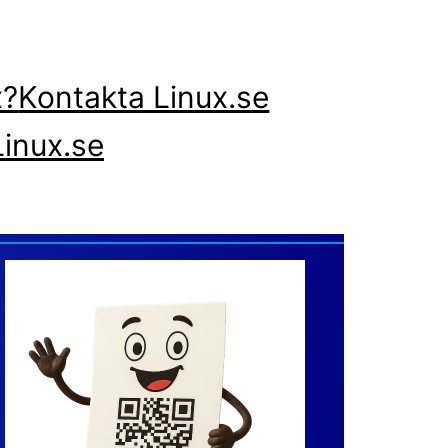
x?
Kontakta Linux.se
inux.se