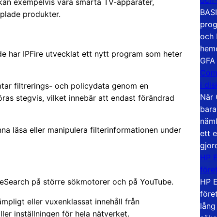
t kan exempelvis vara smarta TV-apparater,
BASI
plade produkter.
prog
och 
hemd
e har IPFire utvecklat ett nytt program som heter
GFA
Com
i di
tar filtrerings- och policydata genom en
När 
as stegvis, vilket innebär att endast förändrad
bara
näml
na läsa eller manipulera filterinformationen under
ett 
gjor
HP E
före
HP E
eSearch på större sökmotorer och på YouTube.
före
ämpligt eller vuxenklassat innehåll från
lång
ler inställningen för hela nätverket.