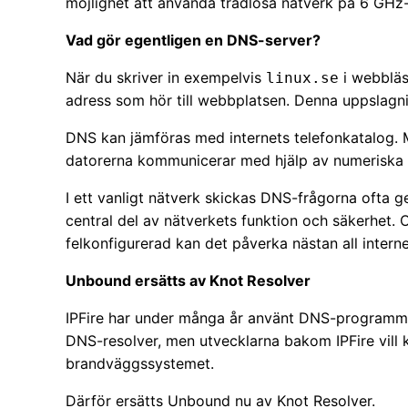
möjlighet att använda trådlösa nätverk på 6 GHz
Vad gör egentligen en DNS-server?
När du skriver in exempelvis
i webbläs
linux.se
adress som hör till webbplatsen. Denna uppsla
DNS kan jämföras med internets telefonkatalog.
datorerna kommunicerar med hjälp av numeriska I
I ett vanligt nätverk skickas DNS-frågorna ofta 
central del av nätverkets funktion och säkerhet.
felkonfigurerad kan det påverka nästan all interne
Unbound ersätts av Knot Resolver
IPFire har under många år använt DNS-programm
DNS-resolver, men utvecklarna bakom IPFire vill 
brandväggssystemet.
Därför ersätts Unbound nu av Knot Resolver.