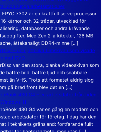
rar och tunga arbetsstationer
EPYC 7302 är en kraftfull serverprocessor
16 kärnor och 32 trådar, utvecklad för
ualisering, databaser och andra krävande
tsuppgifter. Med Zen 2-arkitektur, 128 MB
ache, åttakanaligt DDR4-minne […]
rDisc – den jättelika filmskivan som visade
en mot DVD
rDisc var den stora, blanka videoskivan som
de bättre bild, bättre ljud och snabbare
mst än VHS. Trots att formatet aldrig slog
om på bred front blev det en […]
roBook 430 G4 – en arbetsdator från tiden
 Windows 11
roBook 430 G4 var en gång en modern och
stad arbetsdator för företag. I dag har den
at i teknikens gränsland: fortfarande fullt
ndbar för kontorsarbete, men utan […]