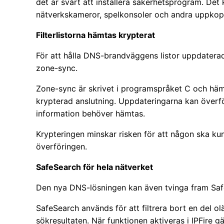
det är svårt att installera säkerhetsprogram. De
nätverkskameror, spelkonsoler och andra uppkop
Filterlistorna hämtas krypterat
För att hålla DNS-brandväggens listor uppdaterad
zone-sync.
Zone-sync är skrivet i programspråket C och häm
krypterad anslutning. Uppdateringarna kan överför
information behöver hämtas.
Krypteringen minskar risken för att någon ska kun
överföringen.
SafeSearch för hela nätverket
Den nya DNS-lösningen kan även tvinga fram Saf
SafeSearch används för att filtrera bort en del ol
sökresultaten. När funktionen aktiveras i IPFire gäl