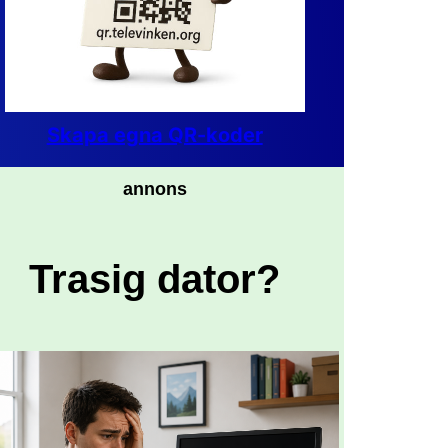
Skapa egna QR-koder
annons
Trasig dator?