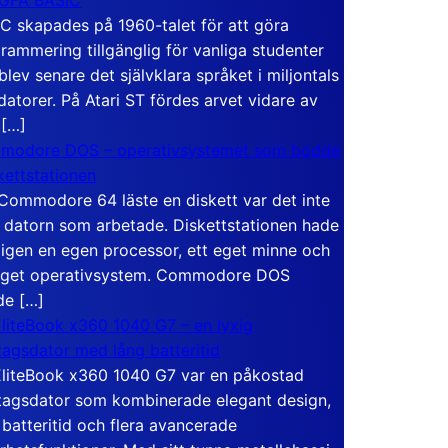
C skapades på 1960-talet för att göra
rammering tillgänglig för vanliga studenter
blev senare det självklara språket i miljontals
atorer. På Atari ST fördes arvet vidare av
 […]
modore DOS – operativsystemet som bodde
skettstationen
Commodore 64 läste en diskett var det inte
 datorn som arbetade. Diskettstationen hade
igen en egen processor, ett eget minne och
eget operativsystem. Commodore DOS
de […]
liteBook x360 1040 G7 – en lyxig
tagsdator med lång batteritid
liteBook x360 1040 G7 var en påkostad
tagsdator som kombinerade elegant design,
 batteritid och flera avancerade