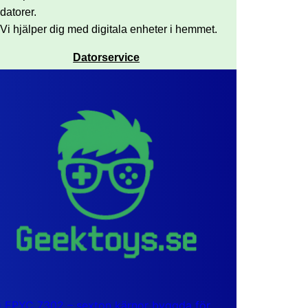
datorer.
Vi hjälper dig med digitala enheter i hemmet.
Datorservice
EPYC 7302 – sexton kärnor byggda för