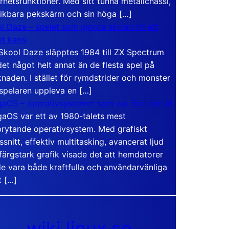
rhetsfunktioner. Med sitt tunna metallchassi,
vikbara pekskärm och sin höga […]
l Daze – spelet som gjorde skolan till ett
t kaos
Skool Daze släpptes 1984 till ZX Spectrum
det något helt annat än de flesta spel på
naden. I stället för rymdstrider och monster
 spelaren uppleva en […]
aOS – operativsystemet som var före sin tid
aOS var ett av 1980-talets mest
rytande operativsystem. Med grafiskt
ssnitt, effektiv multitasking, avancerat ljud
färgstark grafik visade det att hemdatorer
e vara både kraftfulla och användarvänliga
t […]
wiki.linux.se