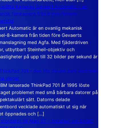
elåtta Kameran Gevaert Automatic – en
nisk filmkamera från 8 mm-filmens
hetstid
ert Automatic är en ovanlig mekanisk
el-8-kamera från tiden före Gevaerts
anslagning med Agfa. Med fjäderdriven
r, utbytbart Steinheil-objektiv och
hastigheter på upp till 32 bilder per sekund är
ThinkPad 701 – den lilla datorn som vecklade
ina vingar
IBM lanserade ThinkPad 701 år 1995 löste
taget problemet med små bärbara datorer på
spektakulärt sätt. Datorns delade
entbord vecklade automatiskt ut sig när
et öppnades och […]
 stordator till Atari ST – historien om BASIC
 GFA BASIC