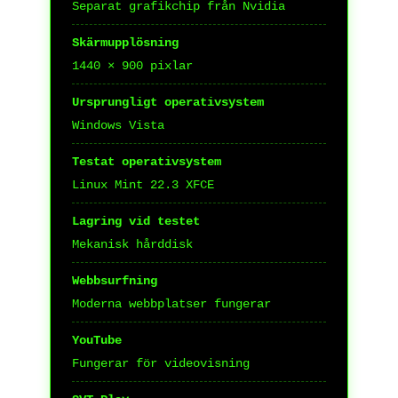
Separat grafikchip från Nvidia
Skärmupplösning
1440 × 900 pixlar
Ursprungligt operativsystem
Windows Vista
Testat operativsystem
Linux Mint 22.3 XFCE
Lagring vid testet
Mekanisk hårddisk
Webbsurfning
Moderna webbplatser fungerar
YouTube
Fungerar för videovisning