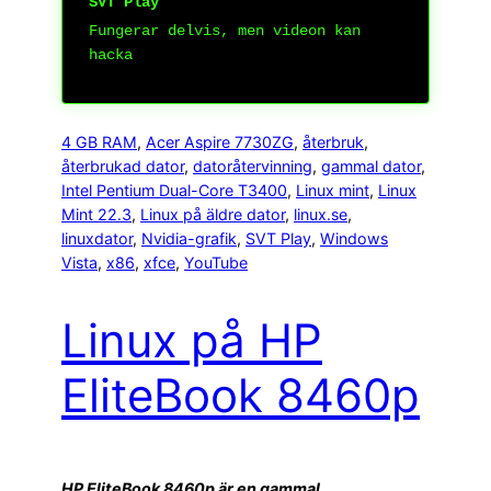
SVT Play
Fungerar delvis, men videon kan
hacka
4 GB RAM
, 
Acer Aspire 7730ZG
, 
återbruk
, 
återbrukad dator
, 
datoråtervinning
, 
gammal dator
, 
Intel Pentium Dual-Core T3400
, 
Linux mint
, 
Linux
Mint 22.3
, 
Linux på äldre dator
, 
linux.se
, 
linuxdator
, 
Nvidia-grafik
, 
SVT Play
, 
Windows
Vista
, 
x86
, 
xfce
, 
YouTube
Linux på HP
EliteBook 8460p
HP EliteBook 8460p är en gammal