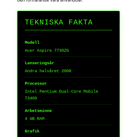
TEKNISKA FAKTA
Modell
Acer Aspire 7730ZG
Lanseringsår
Andra halvåret 2008
Processor
Intel Pentium Dual-Core Mobile
T3400
Arbetsminne
4 GB RAM
Grafik