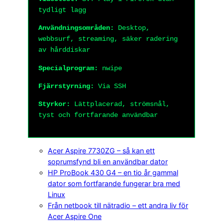
tydligt lagg
Användningsområden:
Desktop,
webbsurf, streaming, säker radering
av hårddiskar
Specialprogram:
nwipe
Fjärrstyrning:
Via SSH
Styrkor:
Lättplacerad, strömsnål,
tyst och fortfarande användbar
Acer Aspire 7730ZG – så kan ett
soprumsfynd bli en användbar dator
HP ProBook 430 G4 – en tio år gammal
dator som fortfarande fungerar bra med
Linux
Från netbook till nätradio – ett andra liv för
Acer Aspire One