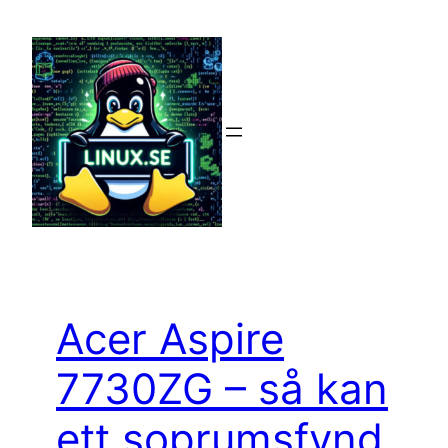
Hoppa
till
innehåll
Acer Aspire
7730ZG – så kan
ett soprumsfynd