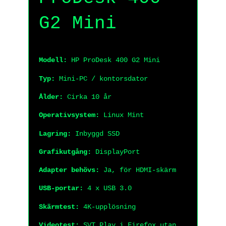
G2 Mini
Modell:
HP ProDesk 400 G2 Mini
Typ:
Mini-PC / kontorsdator
Ålder:
Cirka 10 år
Operativsystem:
Linux Mint
Lagring:
Inbyggd SSD
Grafikutgång:
DisplayPort
Adapter behövs:
Ja, för HDMI-skärm
USB-portar:
4 x USB 3.0
Skärmtest:
4K-upplösning
Videotest:
SVT Play i Firefox utan