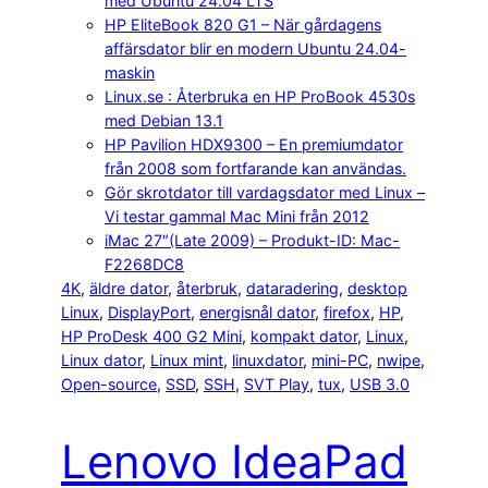
med Ubuntu 24.04 LTS
HP EliteBook 820 G1 – När gårdagens
affärsdator blir en modern Ubuntu 24.04-
maskin
Linux.se : Återbruka en HP ProBook 4530s
med Debian 13.1
HP Pavilion HDX9300 – En premiumdator
från 2008 som fortfarande kan användas.
Gör skrotdator till vardagsdator med Linux –
Vi testar gammal Mac Mini från 2012
iMac 27″(Late 2009) – Produkt-ID: Mac-
F2268DC8
4K
, 
äldre dator
, 
återbruk
, 
dataradering
, 
desktop
Linux
, 
DisplayPort
, 
energisnål dator
, 
firefox
, 
HP
, 
HP ProDesk 400 G2 Mini
, 
kompakt dator
, 
Linux
, 
Linux dator
, 
Linux mint
, 
linuxdator
, 
mini-PC
, 
nwipe
, 
Open-source
, 
SSD
, 
SSH
, 
SVT Play
, 
tux
, 
USB 3.0
Lenovo IdeaPad