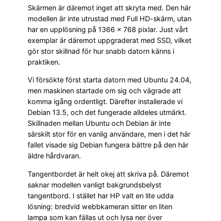
Skärmen är däremot inget att skryta med. Den här
modellen är inte utrustad med Full HD-skärm, utan
har en upplösning på 1366 × 768 pixlar. Just vårt
exemplar är däremot uppgraderat med SSD, vilket
gör stor skillnad för hur snabb datorn känns i
praktiken.
Vi försökte först starta datorn med Ubuntu 24.04,
men maskinen startade om sig och vägrade att
komma igång ordentligt. Därefter installerade vi
Debian 13.5, och det fungerade alldeles utmärkt.
Skillnaden mellan Ubuntu och Debian är inte
särskilt stor för en vanlig användare, men i det här
fallet visade sig Debian fungera bättre på den här
äldre hårdvaran.
Tangentbordet är helt okej att skriva på. Däremot
saknar modellen vanligt bakgrundsbelyst
tangentbord. I stället har HP valt en lite udda
lösning: bredvid webbkameran sitter en liten
lampa som kan fällas ut och lysa ner över