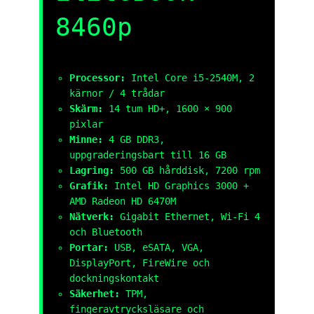
8460p
Processor:
Intel Core i5-2540M, 2
kärnor / 4 trådar
Skärm:
14 tum HD+, 1600 × 900
pixlar
Minne:
4 GB DDR3,
uppgraderingsbart till 16 GB
Lagring:
500 GB hårddisk, 7200 rpm
Grafik:
Intel HD Graphics 3000 +
AMD Radeon HD 6470M
Nätverk:
Gigabit Ethernet, Wi-Fi 4
och Bluetooth
Portar:
USB, eSATA, VGA,
DisplayPort, FireWire och
dockningskontakt
Säkerhet:
TPM,
fingeravtrycksläsare och