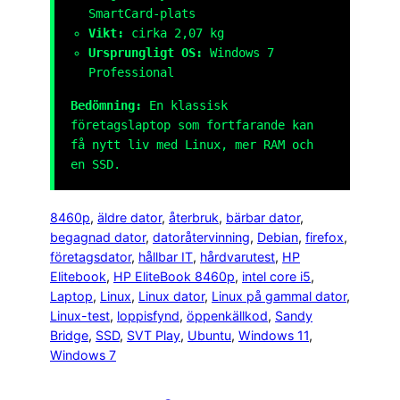
SmartCard-plats
Vikt:
cirka 2,07 kg
Ursprungligt OS:
Windows 7
Professional
Bedömning:
En klassisk
företagslaptop som fortfarande kan
få nytt liv med Linux, mer RAM och
en SSD.
8460p
, 
äldre dator
, 
återbruk
, 
bärbar dator
, 
begagnad dator
, 
datoråtervinning
, 
Debian
, 
firefox
, 
företagsdator
, 
hållbar IT
, 
hårdvarutest
, 
HP
Elitebook
, 
HP EliteBook 8460p
, 
intel core i5
, 
Laptop
, 
Linux
, 
Linux dator
, 
Linux på gammal dator
, 
Linux-test
, 
loppisfynd
, 
öppenkällkod
, 
Sandy
Bridge
, 
SSD
, 
SVT Play
, 
Ubuntu
, 
Windows 11
, 
Windows 7