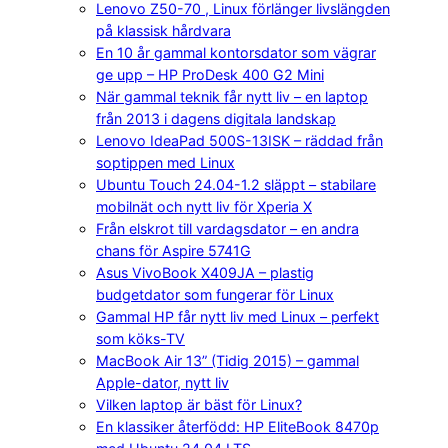
Lenovo Z50-70 , Linux förlänger livslängden
på klassisk hårdvara
En 10 år gammal kontorsdator som vägrar
ge upp – HP ProDesk 400 G2 Mini
När gammal teknik får nytt liv – en laptop
från 2013 i dagens digitala landskap
Lenovo IdeaPad 500S-13ISK – räddad från
soptippen med Linux
Ubuntu Touch 24.04-1.2 släppt – stabilare
mobilnät och nytt liv för Xperia X
Från elskrot till vardagsdator – en andra
chans för Aspire 5741G
Asus VivoBook X409JA – plastig
budgetdator som fungerar för Linux
Gammal HP får nytt liv med Linux – perfekt
som köks-TV
MacBook Air 13” (Tidig 2015) – gammal
Apple-dator, nytt liv
Vilken laptop är bäst för Linux?
En klassiker återfödd: HP EliteBook 8470p