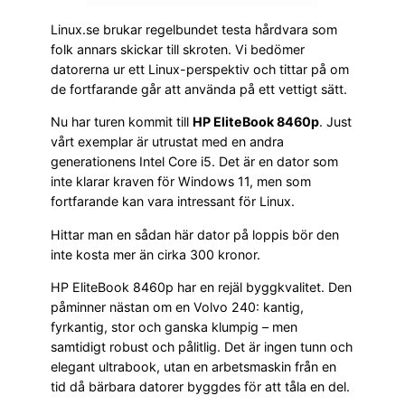
Linux.se brukar regelbundet testa hårdvara som
folk annars skickar till skroten. Vi bedömer
datorerna ur ett Linux-perspektiv och tittar på om
de fortfarande går att använda på ett vettigt sätt.
Nu har turen kommit till
HP EliteBook 8460p
. Just
vårt exemplar är utrustat med en andra
generationens Intel Core i5. Det är en dator som
inte klarar kraven för Windows 11, men som
fortfarande kan vara intressant för Linux.
Hittar man en sådan här dator på loppis bör den
inte kosta mer än cirka 300 kronor.
HP EliteBook 8460p har en rejäl byggkvalitet. Den
påminner nästan om en Volvo 240: kantig,
fyrkantig, stor och ganska klumpig – men
samtidigt robust och pålitlig. Det är ingen tunn och
elegant ultrabook, utan en arbetsmaskin från en
tid då bärbara datorer byggdes för att tåla en del.