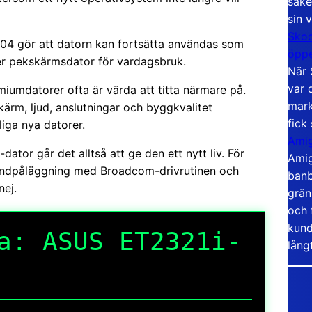
säke
sin 
Skoo
.04 gör att datorn kan fortsätta användas som
öppe
ler pekskärmsdator för vardagsbruk.
När 
var 
miumdatorer ofta är värda att titta närmare på.
mark
ärm, ljud, anslutningar och byggkvalitet
fick
liga nya datorer.
Amig
t-dator går det alltså att ge den ett nytt liv. För
Amig
handpåläggning med Broadcom-drivrutinen och
banb
nej.
grän
och 
kund
a: ASUS ET2321i-
lång