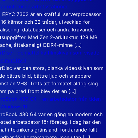
rar och tunga arbetsstationer
EPYC 7302 är en kraftfull serverprocessor
16 kärnor och 32 trådar, utvecklad för
ualisering, databaser och andra krävande
tsuppgifter. Med Zen 2-arkitektur, 128 MB
ache, åttakanaligt DDR4-minne […]
rDisc – den jättelika filmskivan som visade
en mot DVD
rDisc var den stora, blanka videoskivan som
de bättre bild, bättre ljud och snabbare
mst än VHS. Trots att formatet aldrig slog
om på bred front blev det en […]
roBook 430 G4 – en arbetsdator från tiden
 Windows 11
roBook 430 G4 var en gång en modern och
stad arbetsdator för företag. I dag har den
at i teknikens gränsland: fortfarande fullt
ndbar för kontorsarbete, men utan […]