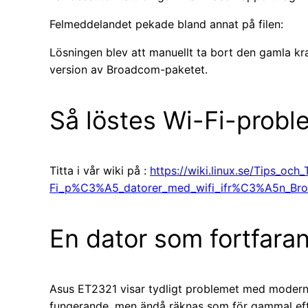
Felmeddelandet pekade bland annat på filen:
Lösningen blev att manuellt ta bort den gamla kr
version av Broadcom-paketet.
Så löstes Wi-Fi-probl
Titta i vår wiki på :
https://wiki.linux.se/Tips_och
Fi_p%C3%A5_datorer_med_wifi_ifr%C3%A5n_Br
En dator som fortfaran
Asus ET2321 visar tydligt problemet med modern 
fungerande, men ändå räknas som för gammal efter