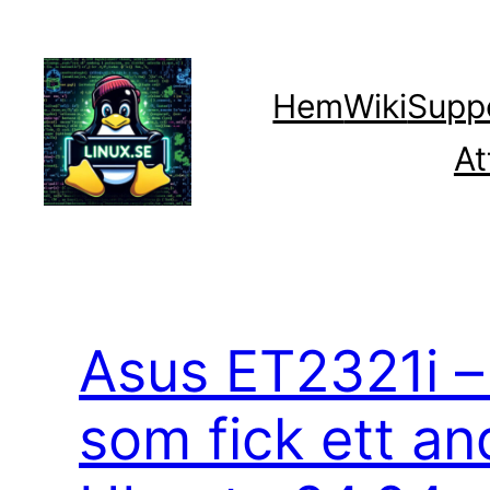
Hoppa
till
innehåll
Hem
Wiki
Supp
At
Asus ET2321i 
som fick ett an