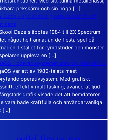
rhetsfunktioner. Med sitt tunna metallchassi,
vikbara pekskärm och sin höga […]
l Daze – spelet som gjorde skolan till ett
t kaos
Skool Daze släpptes 1984 till ZX Spectrum
det något helt annat än de flesta spel på
naden. I stället för rymdstrider och monster
 spelaren uppleva en […]
aOS – operativsystemet som var före sin tid
aOS var ett av 1980-talets mest
rytande operativsystem. Med grafiskt
ssnitt, effektiv multitasking, avancerat ljud
färgstark grafik visade det att hemdatorer
e vara både kraftfulla och användarvänliga
t […]
wiki.linux.se