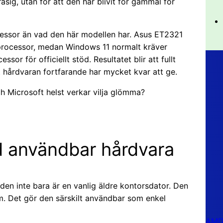
rasig, utan för att den har blivit för gammal för
cessor än vad den här modellen har. Asus ET2321
-processor, medan Windows 11 normalt kräver
or för officiellt stöd. Resultatet blir att fullt
tt hårdvaran fortfarande har mycket kvar att ge.
h Microsoft helst verkar vilja glömma?
ed användbar hårdvara
den inte bara är en vanlig äldre kontorsdator. Den
. Det gör den särskilt användbar som enkel
AMD 