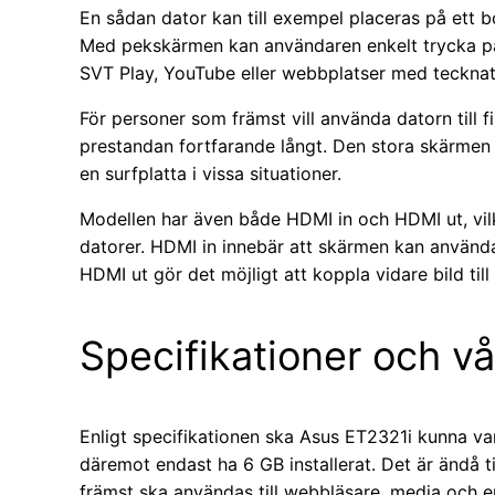
En sådan dator kan till exempel placeras på ett bo
Med pekskärmen kan användaren enkelt trycka på 
SVT Play, YouTube eller webbplatser med tecknat
För personer som främst vill använda datorn till f
prestandan fortfarande långt. Den stora skärmen 
en surfplatta i vissa situationer.
Modellen har även både HDMI in och HDMI ut, vilk
datorer. HDMI in innebär att skärmen kan använ
HDMI ut gör det möjligt att koppla vidare bild till
Specifikationer och v
Enligt specifikationen ska Asus ET2321i kunna v
däremot endast ha 6 GB installerat. Det är ändå ti
främst ska användas till webbläsare, media och 