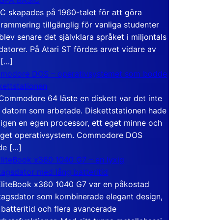
C skapades på 1960-talet för att göra
rammering tillgänglig för vanliga studenter
blev senare det självklara språket i miljontals
atorer. På Atari ST fördes arvet vidare av
 […]
modore DOS – operativsystemet som bodde
skettstationen
Commodore 64 läste en diskett var det inte
 datorn som arbetade. Diskettstationen hade
igen en egen processor, ett eget minne och
eget operativsystem. Commodore DOS
de […]
liteBook x360 1040 G7 – en lyxig
tagsdator med lång batteritid
liteBook x360 1040 G7 var en påkostad
tagsdator som kombinerade elegant design,
 batteritid och flera avancerade