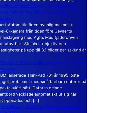
elåtta Kameran Gevaert Automatic – en
nisk filmkamera från 8 mm-filmens
hetstid
ert Automatic är en ovanlig mekanisk
el-8-kamera från tiden före Gevaerts
anslagning med Agfa. Med fjäderdriven
r, utbytbart Steinheil-objektiv och
hastigheter på upp till 32 bilder per sekund är
ThinkPad 701 – den lilla datorn som vecklade
ina vingar
IBM lanserade ThinkPad 701 år 1995 löste
taget problemet med små bärbara datorer på
spektakulärt sätt. Datorns delade
entbord vecklade automatiskt ut sig när
et öppnades och […]
 stordator till Atari ST – historien om BASIC
 GFA BASIC