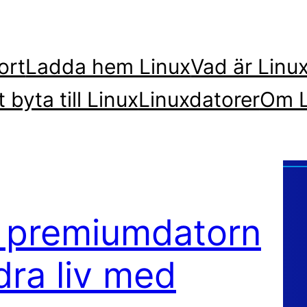
ort
Ladda hem Linux
Vad är Linu
t byta till Linux
Linuxdatorer
Om L
– premiumdatorn
dra liv med