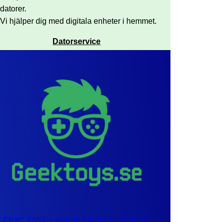
datorer.
Vi hjälper dig med digitala enheter i hemmet.
Datorservice
EPYC 7302 – sexton kärnor byggda för