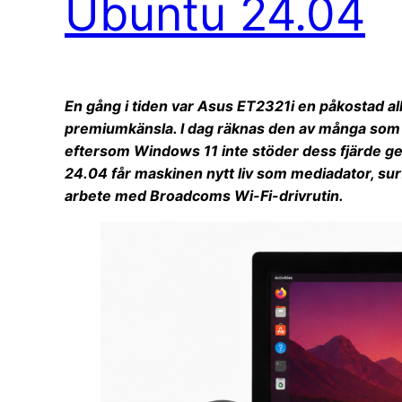
Ubuntu 24.04
En gång i tiden var Asus ET2321i en påkostad al
premiumkänsla. I dag räknas den av många som f
eftersom Windows 11 inte stöder dess fjärde g
24.04 får maskinen nytt liv som mediadator, surfs
arbete med Broadcoms Wi-Fi-drivrutin.