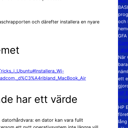
BASI
prog
och 
aschrapporten och därefter installera en nyare
hemd
GFA
Com
emet
i di
När 
bara
_Tricks_i_Ubuntu#Installera_Wi-
näml
oadcom,_d%C3%A4ribland_MacBook_Air
ett 
gjor
HP E
de har ett värde
före
HP E
före
datorhårdvara: en dator kan vara fullt
lång
som ett nytt operativsystem inte längre vill