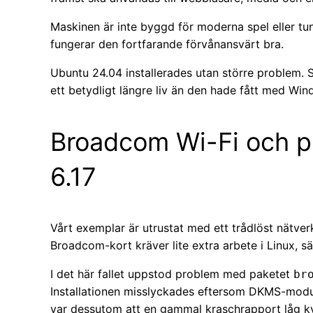
Maskinen är inte byggd för moderna spel eller t
fungerar den fortfarande förvånansvärt bra.
Ubuntu 24.04 installerades utan större problem. 
ett betydligt längre liv än den hade fått med Win
Broadcom Wi-Fi och p
6.17
Vårt exemplar är utrustat med ett trådlöst nätver
Broadcom-kort kräver lite extra arbete i Linux, s
I det här fallet uppstod problem med paketet
br
Installationen misslyckades eftersom DKMS-modu
var dessutom att en gammal kraschrapport låg k