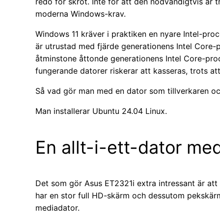
redo för skrot. Inte för att den nödvändigtvis är t
moderna Windows-krav.
Windows 11 kräver i praktiken en nyare Intel-pro
är utrustad med fjärde generationens Intel Core
åtminstone åttonde generationens Intel Core-process
fungerande datorer riskerar att kasseras, trots a
Så vad gör man med en dator som tillverkaren oc
Man installerar Ubuntu 24.04 Linux.
En allt-i-ett-dator m
Det som gör Asus ET2321i extra intressant är att 
har en stor full HD-skärm och dessutom pekskärm
mediadator.