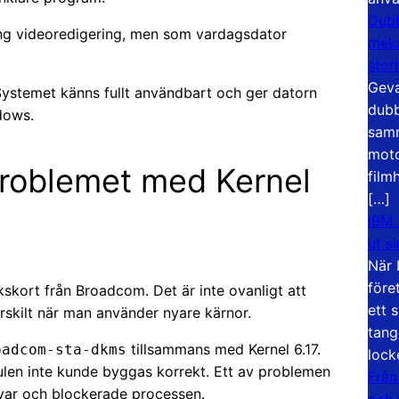
Dubb
ung videoredigering, men som vardagsdator
meka
stor
Geva
Systemet känns fullt användbart och ger datorn
dubb
dows.
samm
moto
roblemet med Kernel
film
[…]
IBM 
ut s
När 
före
kskort från Broadcom. Det är inte ovanligt att
ett 
ärskilt när man använder nyare kärnor.
tang
tillsammans med Kernel 6.17.
oadcom-sta-dkms
lock
len inte kunde byggas korrekt. Ett av problemen
Från
var och blockerade processen.
och