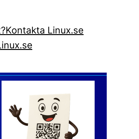
x?
Kontakta Linux.se
inux.se