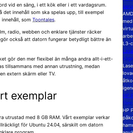
rd vid en säng, i ett kök eller i ett vardagsrum.
serv
det innehåll som ska spelas upp, till exempel
AMD 
 innehåll, som
Toontales
.
med 
virt
ilm, radio, webben och enklare tjänster räcker
arbe
gör också att datorn fungerar betydligt bättre än
L3-c
Lase
väg
et gör den mer flexibel än många andra allt-i-ett-
Lase
das tillsammans med annan utrustning, medan
lova
 en extern skärm eller TV.
åtko
igen
årt exemplar
HP P
före
HP P
ara utrustad med 8 GB RAM. Vårt exemplar verkar
påko
llräckligt för Ubuntu 24.04, särskilt om datorn
hamn
enklare program.
anvä