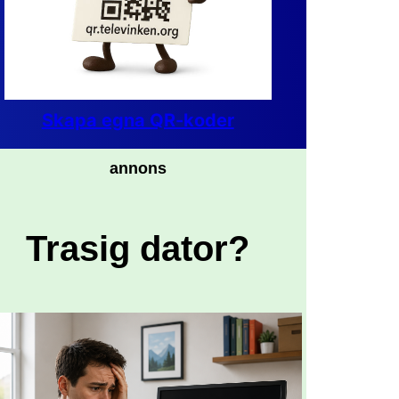
Skapa egna QR-koder
annons
Trasig dator?