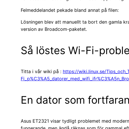
Felmeddelandet pekade bland annat på filen:
Lösningen blev att manuellt ta bort den gamla kr
version av Broadcom-paketet.
Så löstes Wi-Fi-probl
Titta i vår wiki på :
https://wiki.linux.se/Tips_och
Fi_p%C3%A5_datorer_med_wifi_ifr%C3%A5n_Br
En dator som fortfaran
Asus ET2321 visar tydligt problemet med modern 
fungerande, men ändå räknas som för gammal efter