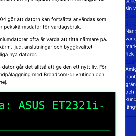
säke
sin 
Skoo
.04 gör att datorn kan fortsätta användas som
öppe
ler pekskärmsdator för vardagsbruk.
När 
var 
miumdatorer ofta är värda att titta närmare på.
mark
ärm, ljud, anslutningar och byggkvalitet
fick
liga nya datorer.
Amig
t-dator går det alltså att ge den ett nytt liv. För
Amig
handpåläggning med Broadcom-drivrutinen och
banb
nej.
grän
och 
kund
a: ASUS ET2321i-
lång