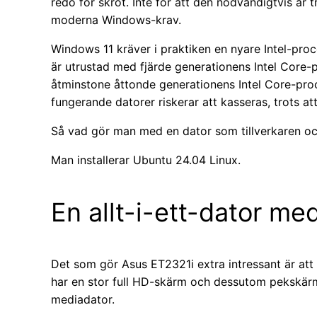
redo för skrot. Inte för att den nödvändigtvis är t
moderna Windows-krav.
Windows 11 kräver i praktiken en nyare Intel-pro
är utrustad med fjärde generationens Intel Core
åtminstone åttonde generationens Intel Core-process
fungerande datorer riskerar att kasseras, trots a
Så vad gör man med en dator som tillverkaren oc
Man installerar Ubuntu 24.04 Linux.
En allt-i-ett-dator m
Det som gör Asus ET2321i extra intressant är att 
har en stor full HD-skärm och dessutom pekskärm
mediadator.