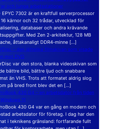
rar och tunga arbetsstationer
EPYC 7302 är en kraftfull serverprocessor
16 kärnor och 32 trådar, utvecklad för
ualisering, databaser och andra krävande
tsuppgifter. Med Zen 2-arkitektur, 128 MB
ache, åttakanaligt DDR4-minne […]
rDisc – den jättelika filmskivan som visade
en mot DVD
rDisc var den stora, blanka videoskivan som
de bättre bild, bättre ljud och snabbare
mst än VHS. Trots att formatet aldrig slog
om på bred front blev det en […]
roBook 430 G4 – en arbetsdator från tiden
 Windows 11
roBook 430 G4 var en gång en modern och
stad arbetsdator för företag. I dag har den
at i teknikens gränsland: fortfarande fullt
ndbar för kontorsarbete, men utan […]