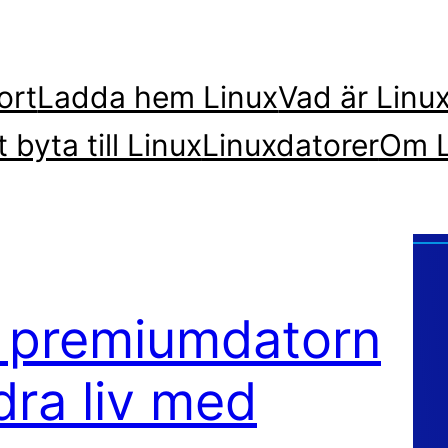
ort
Ladda hem Linux
Vad är Linu
t byta till Linux
Linuxdatorer
Om L
– premiumdatorn
dra liv med