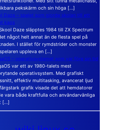
rhetsfunktioner. Med sitt tunna metallchassi,
vikbara pekskärm och sin höga […]
l Daze – spelet som gjorde skolan till ett
t kaos
Skool Daze släpptes 1984 till ZX Spectrum
det något helt annat än de flesta spel på
naden. I stället för rymdstrider och monster
 spelaren uppleva en […]
aOS – operativsystemet som var före sin tid
aOS var ett av 1980-talets mest
rytande operativsystem. Med grafiskt
ssnitt, effektiv multitasking, avancerat ljud
färgstark grafik visade det att hemdatorer
e vara både kraftfulla och användarvänliga
t […]
wiki.linux.se