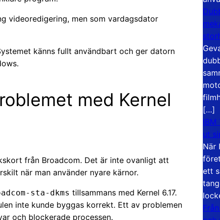
Dubb
ung videoredigering, men som vardagsdator
meka
stor
Geva
Systemet känns fullt användbart och ger datorn
dubb
dows.
samm
moto
roblemet med Kernel
film
[…]
IBM 
ut s
När 
före
kskort från Broadcom. Det är inte ovanligt att
ett 
ärskilt när man använder nyare kärnor.
tang
tillsammans med Kernel 6.17.
oadcom-sta-dkms
lock
len inte kunde byggas korrekt. Ett av problemen
Från
var och blockerade processen.
och