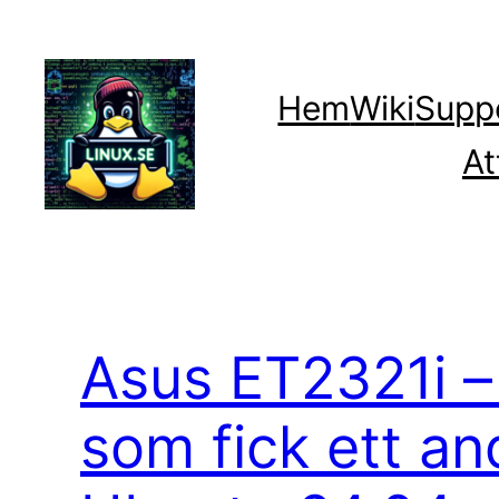
Hoppa
till
innehåll
Hem
Wiki
Supp
At
Asus ET2321i 
som fick ett an