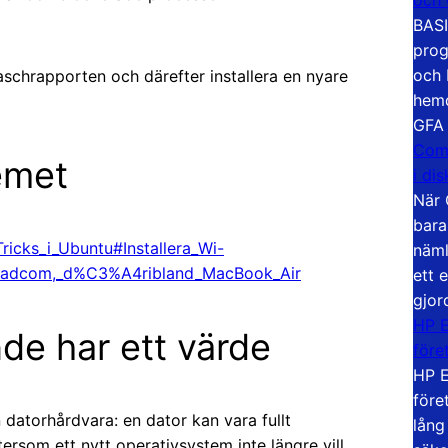
BASI
prog
och 
aschrapporten och därefter installera en nyare
hemd
GFA
Com
emet
i di
När 
bara
_Tricks_i_Ubuntu#Installera_Wi-
näml
oadcom,_d%C3%A4ribland_MacBook_Air
ett 
gjor
HP E
de har ett värde
före
HP E
före
datorhårdvara: en dator kan vara fullt
lång
som ett nytt operativsystem inte längre vill