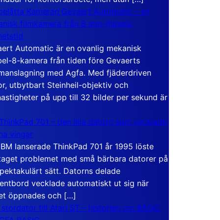
elåtta Kameran Gevaert Automatic – en
nisk filmkamera från 8 mm-filmens
hetstid
ert Automatic är en ovanlig mekanisk
el-8-kamera från tiden före Gevaerts
anslagning med Agfa. Med fjäderdriven
r, utbytbart Steinheil-objektiv och
hastigheter på upp till 32 bilder per sekund är
ThinkPad 701 – den lilla datorn som vecklade
ina vingar
IBM lanserade ThinkPad 701 år 1995 löste
taget problemet med små bärbara datorer på
spektakulärt sätt. Datorns delade
entbord vecklade automatiskt ut sig när
et öppnades och […]
 stordator till Atari ST – historien om BASIC
 GFA BASIC