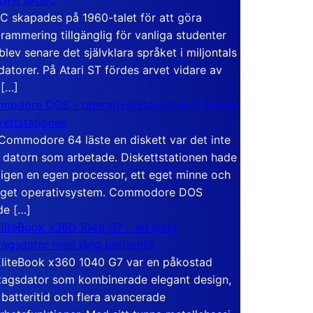
C skapades på 1960-talet för att göra
rammering tillgänglig för vanliga studenter
blev senare det självklara språket i miljontals
atorer. På Atari ST fördes arvet vidare av
 […]
modore DOS – operativsystemet som bodde
skettstationen
Commodore 64 läste en diskett var det inte
 datorn som arbetade. Diskettstationen hade
igen en egen processor, ett eget minne och
eget operativsystem. Commodore DOS
de […]
liteBook x360 1040 G7 – en lyxig
tagsdator med lång batteritid
liteBook x360 1040 G7 var en påkostad
tagsdator som kombinerade elegant design,
 batteritid och flera avancerade