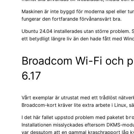
Maskinen är inte byggd för moderna spel eller t
fungerar den fortfarande förvånansvärt bra.
Ubuntu 24.04 installerades utan större problem. 
ett betydligt längre liv än den hade fått med Win
Broadcom Wi-Fi och p
6.17
Vårt exemplar är utrustat med ett trådlöst nätver
Broadcom-kort kräver lite extra arbete i Linux, s
I det här fallet uppstod problem med paketet
br
Installationen misslyckades eftersom DKMS-modu
var dessutom att en gammal kraschrapport låg k