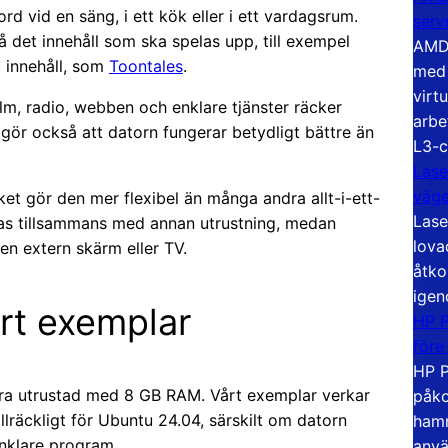
rd vid en säng, i ett kök eller i ett vardagsrum.
serv
det innehåll som ska spelas upp, till exempel
AMD 
 innehåll, som
Toontales
.
med 
virt
ilm, radio, webben och enklare tjänster räcker
arbe
gör också att datorn fungerar betydligt bättre än
L3-c
Lase
väg
et gör den mer flexibel än många andra allt-i-ett-
Lase
das tillsammans med annan utrustning, medan
lova
 en extern skärm eller TV.
åtko
igen
årt exemplar
HP P
före
HP P
ara utrustad med 8 GB RAM. Vårt exemplar verkar
påko
llräckligt för Ubuntu 24.04, särskilt om datorn
hamn
enklare program.
anvä