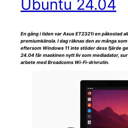
Ubuntu 24.04
En gång i tiden var Asus ET2321i en påkostad al
premiumkänsla. I dag räknas den av många som f
eftersom Windows 11 inte stöder dess fjärde g
24.04 får maskinen nytt liv som mediadator, surfs
arbete med Broadcoms Wi-Fi-drivrutin.