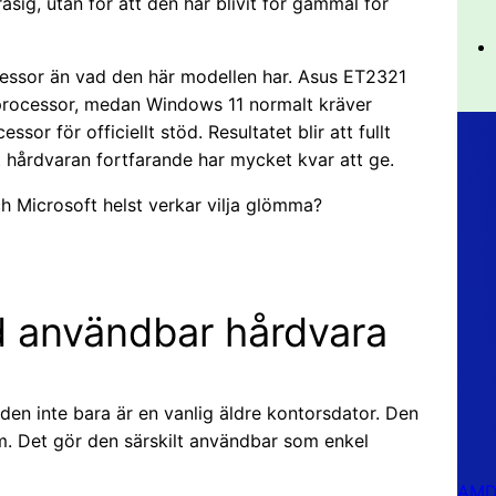
rasig, utan för att den har blivit för gammal för
cessor än vad den här modellen har. Asus ET2321
-processor, medan Windows 11 normalt kräver
or för officiellt stöd. Resultatet blir att fullt
tt hårdvaran fortfarande har mycket kvar att ge.
h Microsoft helst verkar vilja glömma?
ed användbar hårdvara
den inte bara är en vanlig äldre kontorsdator. Den
. Det gör den särskilt användbar som enkel
AMD 