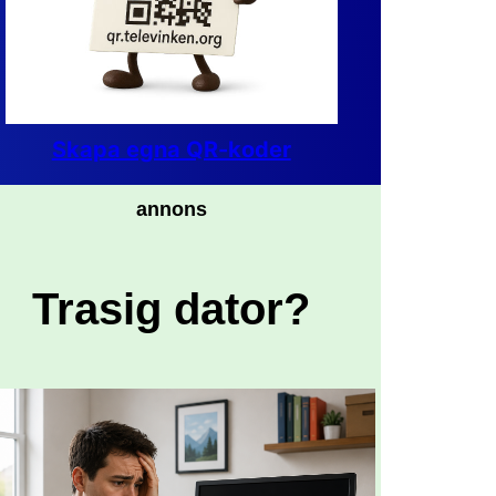
Skapa egna QR-koder
annons
Trasig dator?