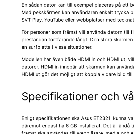
En sådan dator kan till exempel placeras på ett bo
Med pekskärmen kan användaren enkelt trycka på 
SVT Play, YouTube eller webbplatser med tecknat
För personer som främst vill använda datorn till f
prestandan fortfarande långt. Den stora skärmen 
en surfplatta i vissa situationer.
Modellen har även både HDMI in och HDMI ut, vilk
datorer. HDMI in innebär att skärmen kan använ
HDMI ut gör det möjligt att koppla vidare bild till
Specifikationer och v
Enligt specifikationen ska Asus ET2321i kunna v
däremot endast ha 6 GB installerat. Det är ändå ti
främst ska användas till webbläsare, media och 