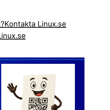
x?
Kontakta Linux.se
inux.se