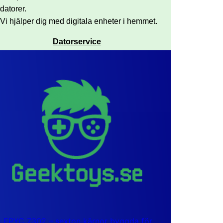
datorer.
Vi hjälper dig med digitala enheter i hemmet.
Datorservice
EPYC 7302 – sexton kärnor byggda för