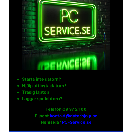
Starta inte datorn?
Hjälp att byta datorn?
Trasig laptop
Laggar speldatorn?
Telefon
08 37 21 00
E-post
kontakt@datorhjalp.se
Hemsida :
PC-Service.se