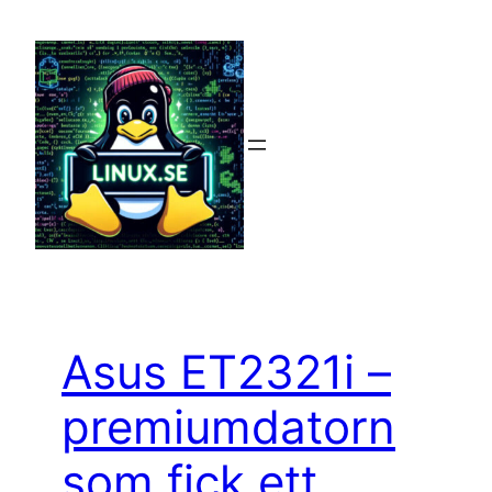
Hoppa
till
innehåll
Asus ET2321i –
premiumdatorn
som fick ett