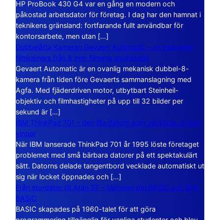
HP ProBook 430 G4 var en gång en modern och
påkostad arbetsdator för företag. I dag har den hamnat i
teknikens gränsland: fortfarande fullt användbar för
kontorsarbete, men utan […]
Dubbelåtta Kameran Gevaert Automatic – en mekanisk
filmkamera från 8 mm-filmens storhetstid
Gevaert Automatic är en ovanlig mekanisk dubbel-8-
kamera från tiden före Gevaerts sammanslagning med
Agfa. Med fjäderdriven motor, utbytbart Steinheil-
objektiv och filmhastigheter på upp till 32 bilder per
sekund är […]
IBM ThinkPad 701 – den lilla datorn som vecklade ut sina
vingar
När IBM lanserade ThinkPad 701 år 1995 löste företaget
problemet med små bärbara datorer på ett spektakulärt
sätt. Datorns delade tangentbord vecklade automatiskt ut
sig när locket öppnades och […]
Från stordator till Atari ST – historien om BASIC och GFA
BASIC
BASIC skapades på 1960-talet för att göra
programmering tillgänglig för vanliga studenter och blev