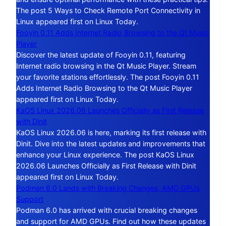
The post 5 Ways to Check Remote Port Connectivity in
Linux appeared first on Linux Today.
Fooyin 0.11 Adds Internet Radio Browsing to the Qt Music
Player
Discover the latest update of Fooyin 0.11, featuring
Internet radio browsing in the Qt Music Player. Stream
your favorite stations effortlessly. The post Fooyin 0.11
Adds Internet Radio Browsing to the Qt Music Player
appeared first on Linux Today.
KaOS Linux 2026.06 Launches Officially as First Release
with Dinit
KaOS Linux 2026.06 is here, marking its first release with
Dinit. Dive into the latest updates and improvements that
enhance your Linux experience. The post KaOS Linux
2026.06 Launches Officially as First Release with Dinit
appeared first on Linux Today.
Podman 6.0 Lands with Breaking Changes, AMD GPUs
Support
Podman 6.0 has arrived with crucial breaking changes
and support for AMD GPUs. Find out how these updates