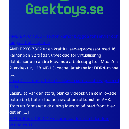
AMD EPYC 7302 – sexton kärnor byggda för servrar och
tunga arbetsstationer
AMD EPYC 7302 är en kraftfull serverprocessor med 16
kärnor och 32 trådar, utvecklad för virtualisering,
databaser och andra krävande arbetsuppgifter. Med Zen
2-arkitektur, 128 MB L3-cache, åttakanaligt DDR4-minne
[…]
LaserDisc – den jättelika filmskivan som visade vägen mot
DVD
LaserDisc var den stora, blanka videoskivan som lovade
bättre bild, bättre ljud och snabbare åtkomst än VHS.
Trots att formatet aldrig slog igenom på bred front blev
det en […]
HP ProBook 430 G4 – en arbetsdator från tiden före
Windows 11