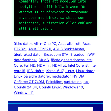
Kommentar:
Trots att modellen inte
uppfyller de officiella kraven för
Windows 11 är hårdvaran fortfarande
användbar med Linux, särskilt som
mediadator, surfstation eller enklare
allt-i-ett-dator.
äldre dator
, 
All-in-One PC
, 
Asus allt-i-ett
, 
Asus
ET2321
, 
Asus ET2321i
, 
ASUS SonicMaster
, 
återbrukad dator
, 
Broadcom STA
, 
Broadcom WiFi
, 
datoråterbruk
, 
DKMS
, 
fjärde generationens Intel
Core
, 
Full HD
, 
HDMI in
, 
HDMI ut
, 
Intel Core i3
, 
intel
core i5
, 
IPS-skärm
, 
Kernel 6.17
, 
Linux
, 
Linux dator
, 
Linux på äldre datorer
, 
mediadator
, 
NVIDIA
GeForce GT 740M
, 
Pekskärm
, 
surfstation
, 
tux
, 
Ubuntu 24.04
, 
Ubuntu Linux
, 
Windows 10
, 
Windows 11