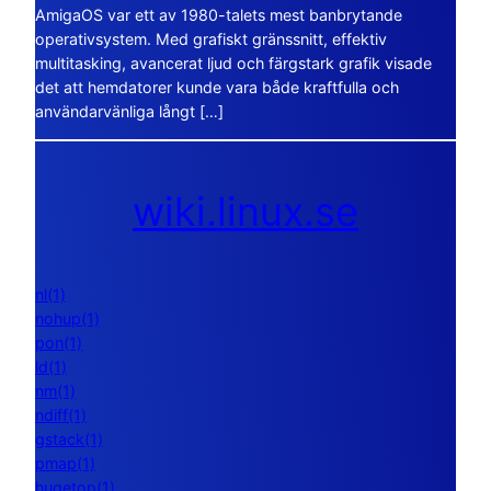
AmigaOS var ett av 1980-talets mest banbrytande
operativsystem. Med grafiskt gränssnitt, effektiv
multitasking, avancerat ljud och färgstark grafik visade
det att hemdatorer kunde vara både kraftfulla och
användarvänliga långt […]
wiki.linux.se
nl(1)
nohup(1)
pon(1)
ld(1)
nm(1)
ndiff(1)
gstack(1)
pmap(1)
hugetop(1)