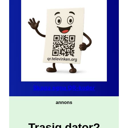
Skapa egna QR-koder
annons
Trasig dator?