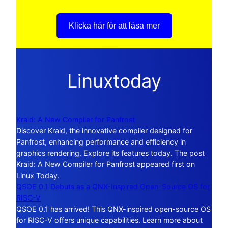
Klicka här för att läsa mer
Linuxtoday
Kraid: A New Compiler for Panfrost
Discover Kraid, the innovative compiler designed for
Panfrost, enhancing performance and efficiency in
graphics rendering. Explore its features today. The post
Kraid: A New Compiler for Panfrost appeared first on
Linux Today.
QSOE 0.1 Debuts as a QNX-Inspired Open-Source OS for
RISC-V
QSOE 0.1 has arrived! This QNX-inspired open-source OS
for RISC-V offers unique capabilities. Learn more about