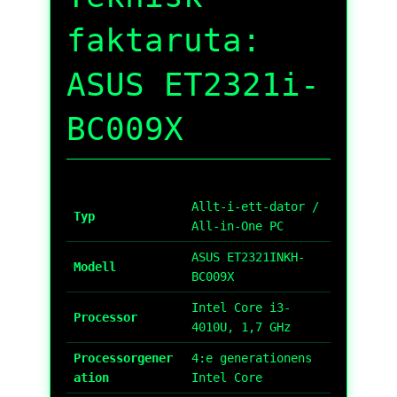
faktaruta:
ASUS ET2321i-
BC009X
Allt-i-ett-dator /
Typ
All-in-One PC
ASUS ET2321INKH-
Modell
BC009X
Intel Core i3-
Processor
4010U, 1,7 GHz
Processorgener
4:e generationens
ation
Intel Core