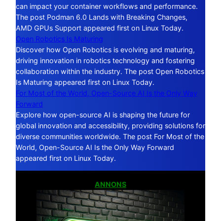
can impact your container workflows and performance.
The post Podman 6.0 Lands with Breaking Changes,
AMD GPUs Support appeared first on Linux Today.
Open Robotics Is Maturing
Discover how Open Robotics is evolving and maturing,
driving innovation in robotics technology and fostering
collaboration within the industry. The post Open Robotics
Is Maturing appeared first on Linux Today.
For Most of the World, Open-Source AI Is the Only Way
Forward
Explore how open-source AI is shaping the future for
global innovation and accessibility, providing solutions for
diverse communities worldwide. The post For Most of the
World, Open-Source AI Is the Only Way Forward
appeared first on Linux Today.
ANNONS