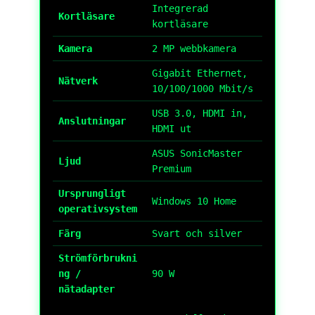
Integrerad
Kortläsare
kortläsare
Kamera
2 MP webbkamera
Gigabit Ethernet,
Nätverk
10/100/1000 Mbit/s
USB 3.0, HDMI in,
Anslutningar
HDMI ut
ASUS SonicMaster
Ljud
Premium
Ursprungligt
Windows 10 Home
operativsystem
Färg
Svart och silver
Strömförbrukni
ng /
90 W
nätadapter