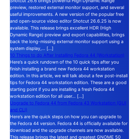
Shotcut 26.6 brings powerful High Dynamic Range
preview, restored external monitor support, and several
useful improvements. A new version of the popular free
and open-source video editor Shotcut 26.6.25 is now
available. This release brings excellent HDR (High
Dynamic Range) preview and export capabilities, brings
back the long-missing external monitor support using a
system display,… […]
10 Things to do After Installing Fedora 44 (Workstation)
Here’s a quick rundown of the 10 quick tips after you
finish installing a brand new Fedora 44 workstation
edition. In this article, we will talk about a few post-install
tips for Fedora 44 workstation edition. These are a good
starting point if you are installing a fresh Fedora 44
workstation edition for all user… […]
Upgrade to Fedora 44 from Fedora 43 Workstation (GUI
and CLI)
Here’s are the quick steps on how you can upgrade to
the Fedora 44 version. Fedora 44 is officially available for
download and the upgrade channels are now available.
This release brings the latest and greatest GNOME 50