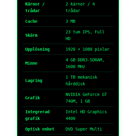
Kärnor /
2 kärnor / 4
trådar
trådar
Cache
3 MB
23 tum IPS, Full
Skärm
HD
Upplösning
1920 × 1080 pixlar
4 GB DDR3-SDRAM,
Minne
1600 MHz
1 TB mekanisk
Lagring
hårddisk
NVIDIA GeForce GT
Grafik
740M, 1 GB
Integrerad
Intel HD Graphics
grafik
4400
Optisk enhet
DVD Super Multi