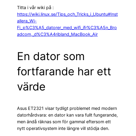
Titta i vår wiki på :
https://wiki.linux.se/Tips_och_Tricks_i_Ubuntu#Inst
allera_Wi-
Fi_p%C3%A5_datorer_med_wifi_ifr%C3%A5n_Bro
adcom,_d%C3%A4ribland_MacBook_Air
En dator som
fortfarande har ett
värde
Asus ET2321 visar tydligt problemet med modern
datorhårdvara: en dator kan vara fullt fungerande,
men ändå räknas som för gammal eftersom ett
nytt operativsystem inte längre vill stödja den.