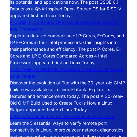
its potential and applications now. The post QSOE 0.1
Debuts as a QNX-Inspired Open-Source OS for RISC-V
appeared first on Linux Today.
P-Cores, E-Cores and LP E-Cores Compared Across 4
Intel Processors
Explore a detailed comparison of P-Cores, E-Cores, and
LP E-Cores in four Intel processors. Gain insights into
their performance and efficiency. The post P-Cores, E-
Cores and LP E-Cores Compared Across 4 Intel
Processors appeared first on Linux Today.
A 30-Year-Old GIMP Build Used to Create Tux Is Now a
Linux Flatpak
Discover the evolution of Tux with the 30-year-old GIMP
build now available as a Linux Flatpak. Explore its
features and enhancements today. The post A 30-Year-
Old GIMP Build Used to Create Tux Is Now a Linux
Flatpak appeared first on Linux Today.
5 Ways to Check Remote Port Connectivity in Linux
Learn the 5 essential ways to verify remote port
connectivity in Linux. Improve your network diagnostics
and ensure optimal performance with these practical tips.