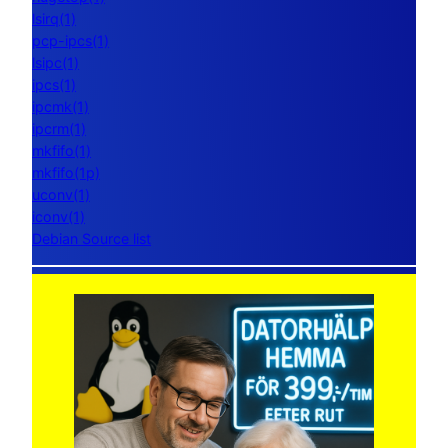
lsirq(1)
pcp-ipcs(1)
lsipc(1)
ipcs(1)
ipcmk(1)
ipcrm(1)
mkfifo(1)
mkfifo(1p)
uconv(1)
iconv(1)
Debian Source list