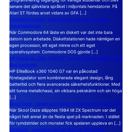
senare det självklara språket i miljontals hemdatorer. På
Atari ST fördes arvet vidare av GFA […]
Commodore DOS – operativsystemet som bodde i
diskettstationen
När Commodore 64 läste en diskett var det inte bara
datorn som arbetade. Diskettstationen hade nämligen en
egen processor, ett eget minne och ett eget
operativsystem. Commodore DOS gjorde […]
HP EliteBook x360 1040 G7 – en lyxig företagsdator med
lång batteritid
HP EliteBook x360 1040 G7 var en påkostad
företagsdator som kombinerade elegant design, lång
batteritid och flera avancerade säkerhetsfunktioner. Med
sitt tunna metallchassi, sin vikbara pekskärm och sin höga
[…]
Skool Daze – spelet som gjorde skolan till ett öppet kaos
När Skool Daze släpptes 1984 till ZX Spectrum var det
något helt annat än de flesta spel på marknaden. I stället
för rymdstrider och monster fick spelaren uppleva en […]
AmigaOS – operativsystemet som var före sin tid